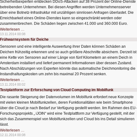
Sicherheitsexperten entdecken DDoS-Attacken auf 38 Prozent der Online-Dienste
betreibenden Unternehmen. Bei diesen Angriffen werden Unternehmensserver
über eine Botnetz-Infrastruktur mit unzähligen sinnlosen Anfragen überlastet. Die
Erreichbarkeit eines Online-Dienstes kann so eingeschränkt werden oder
zusammenbrechen. Die Schäden liegen zwischen 41.000 und 360.000 Euro.
DDoS-
Weiterlesen …
Attacken
13.11.2014 00:08
keine
Frühwarnsystem für Deiche
Einzelfälle
Sensoren und eine intelligente Auswertung ihrer Daten können Schäden an
Deichen frühzeitig erkennen und so auch größere Abschnitte absichern. Derzeit ist
eine Kette von Sensoren auf einer Länge von fünf Kilometern an einem Deich in
Amsterdam installiert und liefert permanent Informationen über dessen Zustand.
Nach Abschätzungen von Experten könnte das automatische Deichmonitoring die
Instandhaltungskosten um zehn bis maximal 20 Prozent senken.
Frühwarnsystem
Weiterlesen …
für
13.11.2014 00:02
Deiche
Testplattform zur Erforschung von Cloud Computing im Mobilfunk
Die rasante Steigerung der Datenvolumen im Mobilfunk erfordert neue Konzepte
mit vielen kleinen Mobilfunkzellen, deren Funktionalitäten wie beim Smartphone
über die Cloud je nach Bedarf zur Verfügung gestellt werden. Iim Rahmen des EU-
Forschungsprojekts „ iJOIN“ wird eine Testplattform zur Verfügung gestellt, mit der
sich das Zusammenspiel von Mobilfunkzellen und Cloud bis ins Detail simulieren
lässt.
Testplattform
Weiterlesen …
zur
12.11.2014 00:08