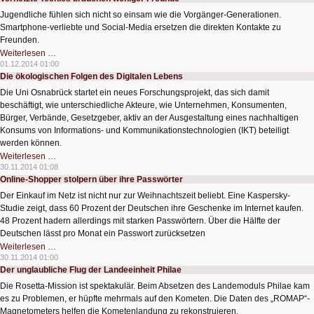
Geld
sind
Jugendliche fühlen sich nicht so einsam wie die Vorgänger-Generationen.
nicht
anonym
Smartphone-verliebte und Social-Media ersetzen die direkten Kontakte zu
Freunden.
Vernetzte
Weiterlesen …
Teenies
01.12.2014 01:00
brauchen
Die ökologischen Folgen des Digitalen Lebens
weniger
Freunde
Die Uni Osnabrück startet ein neues Forschungsprojekt, das sich damit
beschäftigt, wie unterschiedliche Akteure, wie Unternehmen, Konsumenten,
Bürger, Verbände, Gesetzgeber, aktiv an der Ausgestaltung eines nachhaltigen
Konsums von Informations- und Kommunikationstechnologien (IKT) beteiligt
werden können.
Die
Weiterlesen …
ökologischen
30.11.2014 01:08
Folgen
Online-Shopper stolpern über ihre Passwörter
des
Digitalen
Der Einkauf im Netz ist nicht nur zur Weihnachtszeit beliebt. Eine Kaspersky-
Lebens
Studie zeigt, dass 60 Prozent der Deutschen ihre Geschenke im Internet kaufen.
48 Prozent hadern allerdings mit starken Passwörtern. Über die Hälfte der
Deutschen lässt pro Monat ein Passwort zurücksetzen
Online-
Weiterlesen …
Shopper
30.11.2014 01:00
stolpern
Der unglaubliche Flug der Landeeinheit Philae
über
ihre
Die Rosetta-Mission ist spektakulär. Beim Absetzen des Landemoduls Philae kam
Passwörter
es zu Problemen, er hüpfte mehrmals auf den Kometen. Die Daten des „ROMAP“-
Magnetometers helfen die Kometenlandung zu rekonstruieren.