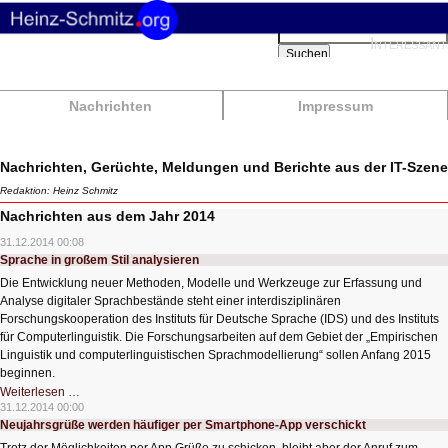
Suchbegriffe
Interessant
Suchen
Nachrichten
Impressum
Nachrichten, Gerüchte, Meldungen und Berichte aus der IT-Szene
Redaktion: Heinz Schmitz
Nachrichten aus dem Jahr 2014
31.12.2014 00:08
Sprache in großem Stil analysieren
Die Entwicklung neuer Methoden, Modelle und Werkzeuge zur Erfassung und
Analyse digitaler Sprachbestände steht einer interdisziplinären
Forschungskooperation des Instituts für Deutsche Sprache (IDS) und des Instituts
für Computerlinguistik. Die Forschungsarbeiten auf dem Gebiet der „Empirischen
Linguistik und computerlinguistischen Sprachmodellierung“ sollen Anfang 2015
beginnen.
Sprache
Weiterlesen …
in
31.12.2014 00:00
großem
Neujahrsgrüße werden häufiger per Smartphone-App verschickt
Stil
analysieren