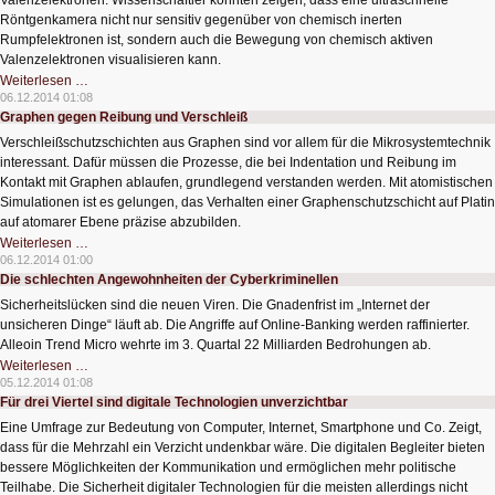
Valenzelektronen. Wissenschaftler konnten zeigen, dass eine ultraschnelle
Röntgenkamera nicht nur sensitiv gegenüber von chemisch inerten
Rumpfelektronen ist, sondern auch die Bewegung von chemisch aktiven
Valenzelektronen visualisieren kann.
Filmen
Weiterlesen …
von
06.12.2014 01:08
Chemie
Graphen gegen Reibung und Verschleiß
in
Echtzeit
Verschleißschutzschichten aus Graphen sind vor allem für die Mikrosystemtechnik
interessant. Dafür müssen die Prozesse, die bei Indentation und Reibung im
Kontakt mit Graphen ablaufen, grundlegend verstanden werden. Mit atomistischen
Simulationen ist es gelungen, das Verhalten einer Graphenschutzschicht auf Platin
auf atomarer Ebene präzise abzubilden.
Graphen
Weiterlesen …
gegen
06.12.2014 01:00
Reibung
Die schlechten Angewohnheiten der Cyberkriminellen
und
Verschleiß
Sicherheitslücken sind die neuen Viren. Die Gnadenfrist im „Internet der
unsicheren Dinge“ läuft ab. Die Angriffe auf Online-Banking werden raffinierter.
Alleoin Trend Micro wehrte im 3. Quartal 22 Milliarden Bedrohungen ab.
Die
Weiterlesen …
schlechten
05.12.2014 01:08
Angewohnheiten
Für drei Viertel sind digitale Technologien unverzichtbar
der
Cyberkriminellen
Eine Umfrage zur Bedeutung von Computer, Internet, Smartphone und Co. Zeigt,
dass für die Mehrzahl ein Verzicht undenkbar wäre. Die digitalen Begleiter bieten
bessere Möglichkeiten der Kommunikation und ermöglichen mehr politische
Teilhabe. Die Sicherheit digitaler Technologien für die meisten allerdings nicht