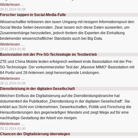
Der
Weiterlesen …
unglaubliche
29.11.2014 01:08
Flug
Forscher tappen in Social-Media-Falle
der
Landeeinheit
Wissenschaftler kritisieren den laxen Umgang mit riesigem Informationspool den
Philae
Social Media Seiten bevorraten. Zwar lassen sich diese Daten auswerten, um
Zusammenhänge herzustellen, jedoch fordern die Experten die Einhaltung
bestehender wissenschaftlicher Standards auch bei Big Data.
Forscher
Weiterlesen …
tappen
29.11.2014 01:00
in
Basisstation mit der Pre-5G-Technologie im Testbetrieb
Social-
Media-
ZTE und China Mobile testen erfolgreich weltweit erste Basisstation mit der Pre-
Falle
5G-Technologie. Der vorkommerzieller Test der „Massive MIMO“-Basisstation mit
84 Ports/ und 28 Antennen zeigt hervorragende Leistungen.
Basisstation
Weiterlesen …
mit
28.11.2014 01:08
der
Dienstleistung in der digitalen Gesellschaft
Pre-
5G-
Welchen Einfluss die Digitalisierung auf die Dienstleistungsbranche hat
Technologie
im
dokumentiert die Publikation „Dienstleistung in der digitalen Gesellschaft“. Sie
Testbetrieb
erklärt aus Sicht von Unternehmen, Gewerkschaften, Politik und Forschung die
Herausforderungen des gegenwärtigen Wandels und zeigt Wege auf für eine
nachhaltige Gestaltung der Arbeit von morgen.
Dienstleistung
Weiterlesen …
in
28.11.2014 01:00
der
Chancen der Digitalisierung überwiegen
digitalen