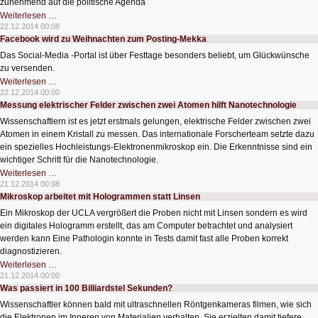
zunehmend auf die politische Agenda
Düstere
Weiterlesen …
Aussichten
22.12.2014 00:08
für
Facebook wird zu Weihnachten zum Posting-Mekka
die
Privatsphäre
Das Social-Media -Portal ist über Festtage besonders beliebt, um Glückwünsche
zu versenden.
Facebook
Weiterlesen …
wird
22.12.2014 00:00
zu
Messung elektrischer Felder zwischen zwei Atomen hilft Nanotechnologie
Weihnachten
zum
Wissenschaftlern ist es jetzt erstmals gelungen, elektrische Felder zwischen zwei
Posting-
Mekka
Atomen in einem Kristall zu messen. Das internationale Forscherteam setzte dazu
ein spezielles Hochleistungs-Elektronenmikroskop ein. Die Erkenntnisse sind ein
wichtiger Schritt für die Nanotechnologie.
Messung
Weiterlesen …
elektrischer
21.12.2014 00:08
Felder
Mikroskop arbeitet mit Hologrammen statt Linsen
zwischen
zwei
Ein Mikroskop der UCLA vergrößert die Proben nicht mit Linsen sondern es wird
Atomen
hilft
ein digitales Hologramm erstellt, das am Computer betrachtet und analysiert
Nanotechnologie
werden kann Eine Pathologin konnte in Tests damit fast alle Proben korrekt
diagnostizieren.
Mikroskop
Weiterlesen …
arbeitet
21.12.2014 00:00
mit
Was passiert in 100 Billiardstel Sekunden?
Hologrammen
statt
Wissenschaftler können bald mit ultraschnellen Röntgenkameras filmen, wie sich
Linsen
die Elektronen im Inneren von Materialien verhalten. Sie erzielten damit tiefere