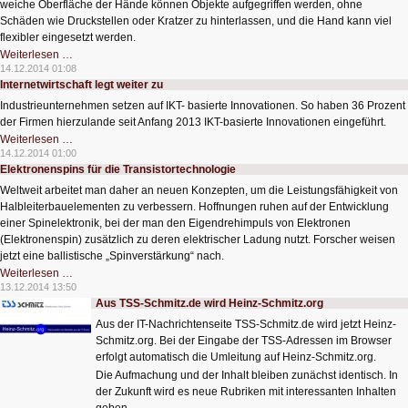
weiche Oberfläche der Hände können Objekte aufgegriffen werden, ohne
Schäden wie Druckstellen oder Kratzer zu hinterlassen, und die Hand kann viel
flexibler eingesetzt werden.
Weiche
Weiterlesen …
Roboter-
14.12.2014 01:08
Hände
Internetwirtschaft legt weiter zu
Industrieunternehmen setzen auf IKT- basierte Innovationen. So haben 36 Prozent
der Firmen hierzulande seit Anfang 2013 IKT-basierte Innovationen eingeführt.
Internetwirtschaft
Weiterlesen …
legt
14.12.2014 01:00
weiter
Elektronenspins für die Transistortechnologie
zu
Weltweit arbeitet man daher an neuen Konzepten, um die Leistungsfähigkeit von
Halbleiterbauelementen zu verbessern. Hoffnungen ruhen auf der Entwicklung
einer Spinelektronik, bei der man den Eigendrehimpuls von Elektronen
(Elektronenspin) zusätzlich zu deren elektrischer Ladung nutzt. Forscher weisen
jetzt eine ballistische „Spinverstärkung“ nach.
Elektronenspins
Weiterlesen …
für
13.12.2014 13:50
die
Aus TSS-Schmitz.de wird Heinz-Schmitz.org
Transistortechnologie
Aus der IT-Nachrichtenseite TSS-Schmitz.de wird jetzt Heinz-
Schmitz.org. Bei der Eingabe der TSS-Adressen im Browser
erfolgt automatisch die Umleitung auf Heinz-Schmitz.org.
Die Aufmachung und der Inhalt bleiben zunächst identisch. In
der Zukunft wird es neue Rubriken mit interessanten Inhalten