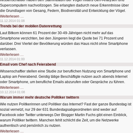
Wissenschaftler haben den Stammbaum der Vögel mittels Gen-Analysen und
Welt
Supercomputern nachvollzogen. Sie erlangten dadurch neue Erkenntnisse über
die Grundlagen von Gesang, Federn, Biodiversität und Entwicklung der Vögel.
Big
Weiterlesen …
Data
11.12.2014 01:08
erklärt
Trends bei der mobilen Datenrettung
Evolution
der
Laut Bitkom können 61 Prozent der 30-49-Jährigen nicht mehr auf das
Vögel
Smartphone verzichten, bei den Jüngeren liegt die Quote bei 71 Prozent und
darüber. Drei Viertel der Bevölkerung würden das Haus nicht ohne Smartphone
verlassen.
Trends
Weiterlesen …
bei
11.12.2014 01:00
der
Email vom Chef nach Feierabend
mobilen
Datenrettung
Wissenschaftler stellen eine Studie zur beruflichen Nutzung von Smartphone und
Laptop am Feierabend. Geistig tätige Beschäftigte nutzen auch abends Internet
oder Smartphone, um berufliche Emails abzurufen oder Gespräche zu führen.
Email
Weiterlesen …
vom
10.12.2014 01:08
Chef
Warum immer mehr deutsche Politiker twittern
nach
Feierabend
Wie nutzen Politkerinnen und Politiker das Internet? Fast der ganze Bundestag ist
sozial vernetzt, nur 29 der 631 Bundestagsabgeordneten sind weder auf
Facebook oder Twitter unterwegs Der Blogger Martin Fuchs gibt einen Einblick,
warum Politiker twittern. Manchen fehlt schlicht die Zeit, um die Netzwerke
authentisch und persönlich zu nutzen.
Warum
Weiterlesen …