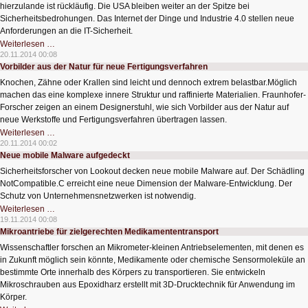
TV
hierzulande ist rückläufig. Die USA bleiben weiter an der Spitze bei
Sicherheitsbedrohungen. Das Internet der Dinge und Industrie 4.0 stellen neue
Anforderungen an die IT-Sicherheit.
Cyber-
Weiterlesen …
Bedrohungen
20.11.2014 00:08
nehmen
Vorbilder aus der Natur für neue Fertigungsverfahren
weiter
zu
Knochen, Zähne oder Krallen sind leicht und dennoch extrem belastbar.Möglich
machen das eine komplexe innere Struktur und raffinierte Materialien. Fraunhofer-
Forscher zeigen an einem Designerstuhl, wie sich Vorbilder aus der Natur auf
neue Werkstoffe und Fertigungsverfahren übertragen lassen.
Vorbilder
Weiterlesen …
aus
20.11.2014 00:02
der
Neue mobile Malware aufgedeckt
Natur
für
Sicherheitsforscher von Lookout decken neue mobile Malware auf. Der Schädling
neue
Fertigungsverfahren
NotCompatible.C erreicht eine neue Dimension der Malware-Entwicklung. Der
Schutz von Unternehmensnetzwerken ist notwendig.
Neue
Weiterlesen …
mobile
19.11.2014 00:08
Malware
Mikroantriebe für zielgerechten Medikamententransport
aufgedeckt
Wissenschaftler forschen an Mikrometer-kleinen Antriebselementen, mit denen es
in Zukunft möglich sein könnte, Medikamente oder chemische Sensormoleküle an
bestimmte Orte innerhalb des Körpers zu transportieren. Sie entwickeln
Mikroschrauben aus Epoxidharz erstellt mit 3D-Drucktechnik für Anwendung im
Körper.