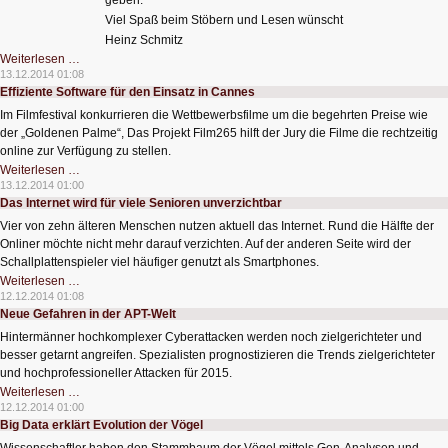
geben.
Viel Spaß beim Stöbern und Lesen wünscht
Heinz Schmitz
Aus
Weiterlesen …
TSS-
13.12.2014 01:08
Schmitz.de
Effiziente Software für den Einsatz in Cannes
wird
Heinz-
Im Filmfestival konkurrieren die Wettbewerbsfilme um die begehrten Preise wie
Schmitz.org
der „Goldenen Palme“, Das Projekt Film265 hilft der Jury die Filme die rechtzeitig
online zur Verfügung zu stellen.
Effiziente
Weiterlesen …
Software
13.12.2014 01:00
für
Das Internet wird für viele Senioren unverzichtbar
den
Einsatz
Vier von zehn älteren Menschen nutzen aktuell das Internet. Rund die Hälfte der
in
Cannes
Onliner möchte nicht mehr darauf verzichten. Auf der anderen Seite wird der
Schallplattenspieler viel häufiger genutzt als Smartphones.
Das
Weiterlesen …
Internet
12.12.2014 01:08
wird
Neue Gefahren in der APT-Welt
für
viele
Hintermänner hochkomplexer Cyberattacken werden noch zielgerichteter und
Senioren
unverzichtbar
besser getarnt angreifen. Spezialisten prognostizieren die Trends zielgerichteter
und hochprofessioneller Attacken für 2015.
Neue
Weiterlesen …
Gefahren
12.12.2014 01:00
in
Big Data erklärt Evolution der Vögel
der
APT-