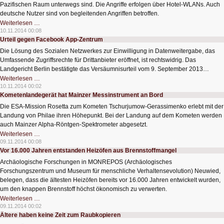
Pazifischen Raum unterwegs sind. Die Angriffe erfolgen über Hotel-WLANs. Auch
deutsche Nutzer sind von begleitenden Angriffen betroffen.
Spionageangriff
Weiterlesen …
Darkhotel
10.11.2014 00:08
auf
Urteil gegen Facebook App-Zentrum
Geschäftsreisende
Die Lösung des Sozialen Netzwerkes zur Einwilligung in Datenweitergabe, das
Umfassende Zugriffsrechte für Drittanbieter eröffnet, ist rechtswidrig. Das
Landgericht Berlin bestätigte das Versäumnisurteil vom 9. September 2013…
Urteil
Weiterlesen …
gegen
10.11.2014 00:02
Facebook
Kometenlandegerät hat Mainzer Messinstrument an Bord
App-
Zentrum
Die ESA-Mission Rosetta zum Kometen Tschurjumow-Gerassimenko erlebt mit der
Landung von Philae ihren Höhepunkt. Bei der Landung auf dem Kometen werden
auch Mainzer Alpha-Röntgen-Spektrometer abgesetzt.
Kometenlandegerät
Weiterlesen …
hat
09.11.2014 00:08
Mainzer
Vor 16.000 Jahren entstanden Heizöfen aus Brennstoffmangel
Messinstrument
an
Archäologische Forschungen in MONREPOS (Archäologisches
Bord
Forschungszentrum und Museum für menschliche Verhaltensevolution) Neuwied,
belegen, dass die ältesten Heizöfen bereits vor 16.000 Jahren entwickelt wurden,
um den knappen Brennstoff höchst ökonomisch zu verwerten.
Vor
Weiterlesen …
16.000
09.11.2014 00:02
Jahren
Ältere haben keine Zeit zum Raubkopieren
entstanden
Heizöfen