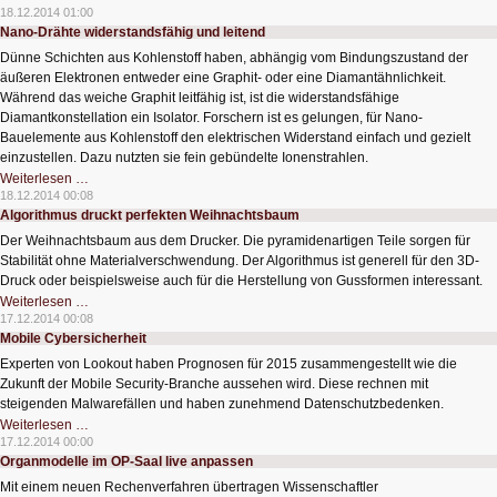
für
18.12.2014 01:00
Elektroauto
Nano-Drähte widerstandsfähig und leitend
StreetScooter
Dünne Schichten aus Kohlenstoff haben, abhängig vom Bindungszustand der
äußeren Elektronen entweder eine Graphit- oder eine Diamantähnlichkeit.
Während das weiche Graphit leitfähig ist, ist die widerstandsfähige
Diamantkonstellation ein Isolator. Forschern ist es gelungen, für Nano-
Bauelemente aus Kohlenstoff den elektrischen Widerstand einfach und gezielt
einzustellen. Dazu nutzten sie fein gebündelte Ionenstrahlen.
Nano-
Weiterlesen …
Drähte
18.12.2014 00:08
widerstandsfähig
Algorithmus druckt perfekten Weihnachtsbaum
und
leitend
Der Weihnachtsbaum aus dem Drucker. Die pyramidenartigen Teile sorgen für
Stabilität ohne Materialverschwendung. Der Algorithmus ist generell für den 3D-
Druck oder beispielsweise auch für die Herstellung von Gussformen interessant.
Algorithmus
Weiterlesen …
druckt
17.12.2014 00:08
perfekten
Mobile Cybersicherheit
Weihnachtsbaum
Experten von Lookout haben Prognosen für 2015 zusammengestellt wie die
Zukunft der Mobile Security-Branche aussehen wird. Diese rechnen mit
steigenden Malwarefällen und haben zunehmend Datenschutzbedenken.
Mobile
Weiterlesen …
Cybersicherheit
17.12.2014 00:00
Organmodelle im OP-Saal live anpassen
Mit einem neuen Rechenverfahren übertragen Wissenschaftler