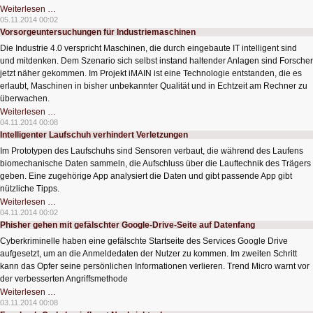
Was
Weiterlesen …
Cyberkriminelle
05.11.2014 00:02
2015
Vorsorgeuntersuchungen für Industriemaschinen
vorhaben
Die Industrie 4.0 verspricht Maschinen, die durch eingebaute IT intelligent sind
und mitdenken. Dem Szenario sich selbst instand haltender Anlagen sind Forscher
jetzt näher gekommen. Im Projekt iMAIN ist eine Technologie entstanden, die es
erlaubt, Maschinen in bisher unbekannter Qualität und in Echtzeit am Rechner zu
überwachen.
Vorsorgeuntersuchungen
Weiterlesen …
für
04.11.2014 00:08
Industriemaschinen
Intelligenter Laufschuh verhindert Verletzungen
Im Prototypen des Laufschuhs sind Sensoren verbaut, die während des Laufens
biomechanische Daten sammeln, die Aufschluss über die Lauftechnik des Trägers
geben. Eine zugehörige App analysiert die Daten und gibt passende App gibt
nützliche Tipps.
Intelligenter
Weiterlesen …
Laufschuh
04.11.2014 00:02
verhindert
Phisher gehen mit gefälschter Google-Drive-Seite auf Datenfang
Verletzungen
Cyberkriminelle haben eine gefälschte Startseite des Services Google Drive
aufgesetzt, um an die Anmeldedaten der Nutzer zu kommen. Im zweiten Schritt
kann das Opfer seine persönlichen Informationen verlieren. Trend Micro warnt vor
der verbesserten Angriffsmethode
Phisher
Weiterlesen …
gehen
03.11.2014 00:08
mit