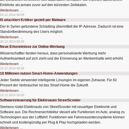
Einblicke als jemals zuvor auf den kürzesten Zeitskalen.
Was
Weiterlesen …
passiert
20.12.2014 00:08
in
IS attackiert Kritiker gezielt per Malware
100
Billiardstel
Der In Syrien gefundene Schädling übermittelt die IP-Adresse. Dadurch ist eine
Sekunden?
Standortbestimmung des Users möglich.
IS
Weiterlesen …
attackiert
20.12.2014 00:00
Kritiker
Neue Erkenntnisse zur Online-Werbung
gezielt
per
Wissenschaftler fanden heraus, dass personalisierte Werbung mehr
Malware
Aufmerksamkeit auf sich zieht und die Erinnerung an Werbeinhalte wird erhöht.
Neue
Weiterlesen …
Erkenntnisse
19.12.2014 00:08
zur
10 Millionen nutzen Smart-Home-Anwendungen
Online-
Werbung
Jeder Siebte verwendet intelligente Lösungen im eigenen Zuhause. Für 82
Prozent der Verbraucher ist das Smart Home die Zukunft.
10
Weiterlesen …
Millionen
19.12.2014 00:00
nutzen
Softwaresteuerung für Elektroauto StreetScooter
Smart-
Home-
Siemens rüstet Elektroauto von StreetScooter mit neuartiger Elektronik und
Anwendungen
Software aus. Die Rechnerarchitektur steuert alle Funktionen im Auto, analog zu
Technologien aus der Luftfahrt. Funktionen wie Fahrerassistenzsysteme können
schnell und kostengünstig per Plug & Play hochgeladen werden.
Softwaresteuerung
Weiterlesen …