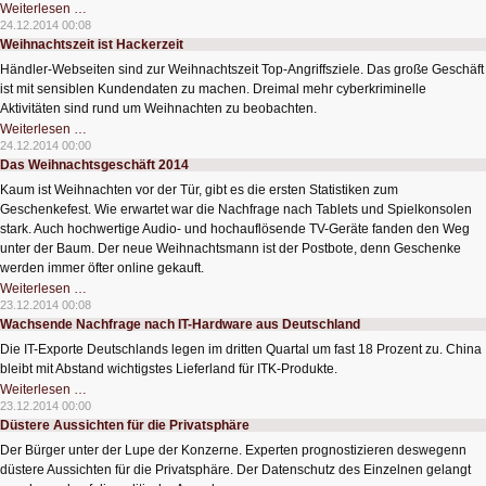
Neues
Weiterlesen …
Puzzleteil
24.12.2014 00:08
zum
Weihnachtszeit ist Hackerzeit
Verständnis
von
Händler-Webseiten sind zur Weihnachtszeit Top-Angriffsziele. Das große Geschäft
Hochtemperatursupraleitern
ist mit sensiblen Kundendaten zu machen. Dreimal mehr cyberkriminelle
Aktivitäten sind rund um Weihnachten zu beobachten.
Weihnachtszeit
Weiterlesen …
ist
24.12.2014 00:00
Hackerzeit
Das Weihnachtsgeschäft 2014
Kaum ist Weihnachten vor der Tür, gibt es die ersten Statistiken zum
Geschenkefest. Wie erwartet war die Nachfrage nach Tablets und Spielkonsolen
stark. Auch hochwertige Audio- und hochauflösende TV-Geräte fanden den Weg
unter der Baum. Der neue Weihnachtsmann ist der Postbote, denn Geschenke
werden immer öfter online gekauft.
Das
Weiterlesen …
Weihnachtsgeschäft
23.12.2014 00:08
2014
Wachsende Nachfrage nach IT-Hardware aus Deutschland
Die IT-Exporte Deutschlands legen im dritten Quartal um fast 18 Prozent zu. China
bleibt mit Abstand wichtigstes Lieferland für ITK-Produkte.
Wachsende
Weiterlesen …
Nachfrage
23.12.2014 00:00
nach
Düstere Aussichten für die Privatsphäre
IT-
Hardware
Der Bürger unter der Lupe der Konzerne. Experten prognostizieren deswegenn
aus
Deutschland
düstere Aussichten für die Privatsphäre. Der Datenschutz des Einzelnen gelangt