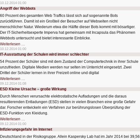
immer
10.12.2014 01:00
mehr
Angriff der Webbots
deutsche
Politiker
60 Prozent des gesamten Web Traffics lässt sich auf sogenannte Bots
twittern
zurückführen. Damit ist ein Großteil der Besucher auf Webseiten nicht
menschlicher Natur. Wiederum etwa die Hälfte dieser Bots kommt mit bösartiger.
Der IT-Sicherheitsexperte Imperva hat gemeinsam mit Incapsula das Phänomen
Webbots untersucht und bietet interessante Einblicke.
Angriff
Weiterlesen …
der
10.12.2014 01:00
Webbots
IT-Ausstattung der Schulen wird immer schlechter
54 Prozent der Schüler sind mit dem Zustand der Computertechnik in ihrer Schule
unzufrieden. Digitale Medien werden nur selten im Unterricht eingesetzt. Zwei
Drittel der Schüler lernen in ihrer Freizeit online und digital
IT-
Weiterlesen …
Ausstattung
09.12.2014 01:08
der
ESD Kleine Ursache – große Wirkung
Schulen
wird
Durch Menschen verursachte elektrostatische Aufladungen und die daraus
immer
schlechter
resultierenden Entladungen (ESD) stellen in vielen Branchen eine große Gefahr
dar. Forscher entwickeln ein Verfahren zur berührungslosen Überprüfung der
ESD-Funktion von Kleidung.
ESD
Weiterlesen …
Kleine
09.12.2014 01:00
Ursache
Infizierungsgefahr im Internet
–
große
Deutschland in der Risikogruppe. Allein Kaspersky Lab hat im Jahr 2014 bei 39,56
Wirkung