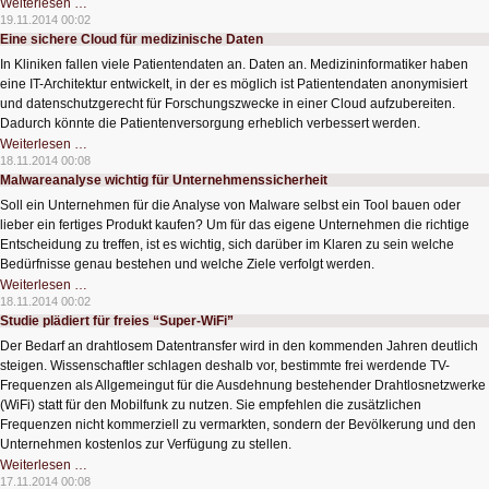
Mikroantriebe
Weiterlesen …
für
19.11.2014 00:02
zielgerechten
Eine sichere Cloud für medizinische Daten
Medikamententransport
In Kliniken fallen viele Patientendaten an. Daten an. Medizininformatiker haben
eine IT-Architektur entwickelt, in der es möglich ist Patientendaten anonymisiert
und datenschutzgerecht für Forschungszwecke in einer Cloud aufzubereiten.
Dadurch könnte die Patientenversorgung erheblich verbessert werden.
Eine
Weiterlesen …
sichere
18.11.2014 00:08
Cloud
Malwareanalyse wichtig für Unternehmenssicherheit
für
medizinische
Soll ein Unternehmen für die Analyse von Malware selbst ein Tool bauen oder
Daten
lieber ein fertiges Produkt kaufen? Um für das eigene Unternehmen die richtige
Entscheidung zu treffen, ist es wichtig, sich darüber im Klaren zu sein welche
Bedürfnisse genau bestehen und welche Ziele verfolgt werden.
Malwareanalyse
Weiterlesen …
wichtig
18.11.2014 00:02
für
Studie plädiert für freies “Super-WiFi”
Unternehmenssicherheit
Der Bedarf an drahtlosem Datentransfer wird in den kommenden Jahren deutlich
steigen. Wissenschaftler schlagen deshalb vor, bestimmte frei werdende TV-
Frequenzen als Allgemeingut für die Ausdehnung bestehender Drahtlosnetzwerke
(WiFi) statt für den Mobilfunk zu nutzen. Sie empfehlen die zusätzlichen
Frequenzen nicht kommerziell zu vermarkten, sondern der Bevölkerung und den
Unternehmen kostenlos zur Verfügung zu stellen.
Studie
Weiterlesen …
plädiert
17.11.2014 00:08