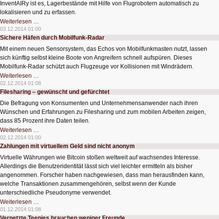
InventAIRy ist es, Lagerbestände mit Hilfe von Flugrobotern automatisch zu
lokalisieren und zu erfassen.
Fliegende
Weiterlesen …
Inventur-
03.12.2014 01:00
Helfer
Sichere Häfen durch Mobilfunk-Radar
Mit einem neuen Sensorsystem, das Echos von Mobilfunkmasten nutzt, lassen
sich künftig selbst kleine Boote von Angreifern schnell aufspüren. Dieses
Mobilfunk-Radar schützt auch Flugzeuge vor Kollisionen mit Windrädern.
Sichere
Weiterlesen …
Häfen
02.12.2014 01:08
durch
Filesharing – gewünscht und gefürchtet
Mobilfunk-
Radar
Die Befragung von Konsumenten und Unternehmensanwender nach ihren
Wünschen und Erfahrungen zu Filesharing und zum mobilen Arbeiten zeigen,
dass 85 Prozent ihre Daten teilen.
Filesharing
Weiterlesen …
–
02.12.2014 01:00
gewünscht
Zahlungen mit virtuellem Geld sind nicht anonym
und
gefürchtet
Virtuelle Währungen wie Bitcoin stoßen weltweit auf wachsendes Interesse.
Allerdings die Benutzeridentität lässt sich viel leichter ermitteln als bisher
angenommen. Forscher haben nachgewiesen, dass man herausfinden kann,
welche Transaktionen zusammengehören, selbst wenn der Kunde
unterschiedliche Pseudonyme verwendet.
Zahlungen
Weiterlesen …
mit
01.12.2014 01:08
virtuellem
Vernetzte Teenies brauchen weniger Freunde