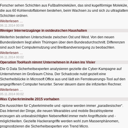
Parkinson
Forscher sehen Schichten aus Fußballmolekülen, das sind kugelförmige Moleküle,
erleben
die aus 60 Kohlenstoffatomen bestehen, beim Wachsen zu und sich zu ultraglatten
Schichten ordnen.
Livebilder
Weiterlesen …
aus
06.11.2014 00:08
dem
Weniger Internetzugänge in ostdeutschen Haushalten
Nanokosmos
Weiterhin bestehen Unterschiede zwischen Ost und West. Von den neuen
Bundesländern liegt allein Thüringen über dem Bundesdurchschnitt. Differenzen
sind auch bei Computernutzung und Breitbandversorgung zu beobachten.
Weniger
Weiterlesen …
Internetzugänge
06.11.2014 00:02
in
Operation TooHash nimmt Unternehmen in Asien ins Visier
ostdeutschen
Haushalten
Die G Data Sicherheitsexperten analysieren gezielte die Cyber-Kampagne auf
Unternehmen im Großraum China. Der Schadcode nutzt gezielt eine
Sicherheitslücke in Microsoft Office aus und lädt ein Fernsteuerungs-Tool auf den
angegriffenen Computer herunter. Server steuern dann die infizierten Rechner.
Operation
Weiterlesen …
TooHash
05.11.2014 00:02
nimmt
Was Cyberkriminelle 2015 vorhaben
Unternehmen
in
Die Aussichten für Cyberkriminelle und -spione werden immer „paradiesischer“.
Asien
ins
Das Internet der Dinge, die neuen Wearables und mobile Bezahlsysteme
Visier
erzeugen als unbeabsichtigten Nebeneffekt immer mehr Angriffsziele und -
möglichkeiten. Gezielte Hackerangriffe werden wohl zum Massenphänomen,
prognostizieren die Sicherheitsexperten von Trend Micro.