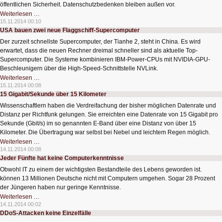
öffentlichen Sicherheit. Datenschutzbedenken bleiben außen vor.
Kommunizierende
Weiterlesen …
Kameras
15.11.2014 00:10
verfolgen
USA bauen zwei neue Flaggschiff-Supercomputer
Passanten
Der zurzeit schnellste Supercomputer, der Tianhe 2, steht in China. Es wird
erwartet, dass die neuen Rechner dreimal schneller sind als aktuelle Top-
Supercomputer. Die Systeme kombinieren IBM-Power-CPUs mit NVIDIA-GPU-
Beschleunigern über die High-Speed-Schnittstelle NVLink.
USA
Weiterlesen …
bauen
15.11.2014 00:08
zwei
15 Gigabit/Sekunde über 15 Kilometer
neue
Flaggschiff-
Wissenschaftlern haben die Verdreifachung der bisher möglichen Datenrate und
Supercomputer
Distanz per Richtfunk gelungen. Sie erreichten eine Datenrate von 15 Gigabit pro
Sekunde (Gbit/s) im so genannten E-Band über eine Distanz von über 15
Kilometer. Die Übertragung war selbst bei Nebel und leichtem Regen möglich.
15
Weiterlesen …
Gigabit/Sekunde
14.11.2014 00:08
über
Jeder Fünfte hat keine Computerkenntnisse
15
Kilometer
Obwohl IT zu einem der wichtigsten Bestandteile des Lebens geworden ist.
können 13 Millionen Deutsche nicht mit Computern umgehen. Sogar 28 Prozent
der Jüngeren haben nur geringe Kenntnisse.
Jeder
Weiterlesen …
Fünfte
14.11.2014 00:02
hat
DDoS-Attacken keine Einzelfälle
keine
Computerkenntnisse