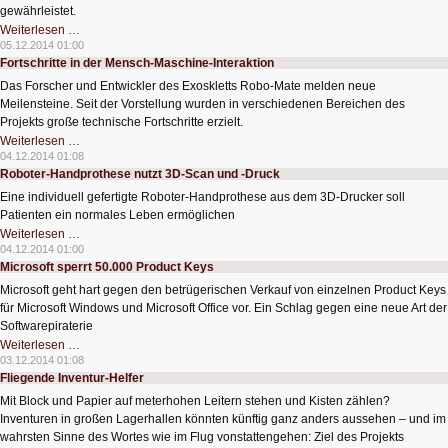
gewährleistet.
Für
Weiterlesen …
drei
05.12.2014 01:00
Viertel
Fortschritte in der Mensch-Maschine-Interaktion
sind
digitale
Das Forscher und Entwickler des Exoskletts Robo-Mate melden neue
Technologien
unverzichtbar
Meilensteine. Seit der Vorstellung wurden in verschiedenen Bereichen des
Projekts große technische Fortschritte erzielt.
Fortschritte
Weiterlesen …
in
04.12.2014 01:08
der
Roboter-Handprothese nutzt 3D-Scan und -Druck
Mensch-
Maschine-
Eine individuell gefertigte Roboter-Handprothese aus dem 3D-Drucker soll
Interaktion
Patienten ein normales Leben ermöglichen
Roboter-
Weiterlesen …
Handprothese
04.12.2014 01:00
nutzt
Microsoft sperrt 50.000 Product Keys
3D-
Scan
Microsoft geht hart gegen den betrügerischen Verkauf von einzelnen Product Keys
und
-
für Microsoft Windows und Microsoft Office vor. Ein Schlag gegen eine neue Art der
Druck
Softwarepiraterie
Microsoft
Weiterlesen …
sperrt
03.12.2014 01:08
50.000
Fliegende Inventur-Helfer
Product
Keys
Mit Block und Papier auf meterhohen Leitern stehen und Kisten zählen?
Inventuren in großen Lagerhallen könnten künftig ganz anders aussehen – und im
wahrsten Sinne des Wortes wie im Flug vonstattengehen: Ziel des Projekts