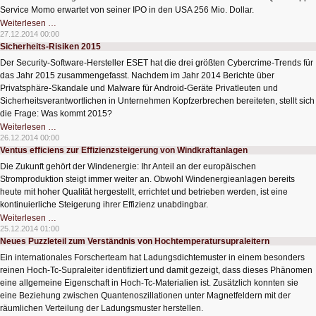
Service Momo erwartet von seiner IPO in den USA 256 Mio. Dollar.
Chinesisches
Weiterlesen …
Unternehmen
27.12.2014 00:00
will
Sicherheits-Risiken 2015
an
die
Der Security-Software-Hersteller ESET hat die drei größten Cybercrime-Trends für
NASDAQ
das Jahr 2015 zusammengefasst. Nachdem im Jahr 2014 Berichte über
Privatsphäre-Skandale und Malware für Android-Geräte Privatleuten und
Sicherheitsverantwortlichen in Unternehmen Kopfzerbrechen bereiteten, stellt sich
die Frage: Was kommt 2015?
Sicherheits-
Weiterlesen …
Risiken
26.12.2014 00:00
2015
Ventus efficiens zur Effizienzsteigerung von Windkraftanlagen
Die Zukunft gehört der Windenergie: Ihr Anteil an der europäischen
Stromproduktion steigt immer weiter an. Obwohl Windenergieanlagen bereits
heute mit hoher Qualität hergestellt, errichtet und betrieben werden, ist eine
kontinuierliche Steigerung ihrer Effizienz unabdingbar.
Ventus
Weiterlesen …
efficiens
25.12.2014 01:00
zur
Neues Puzzleteil zum Verständnis von Hochtemperatursupraleitern
Effizienzsteigerung
von
Ein internationales Forscherteam hat Ladungsdichtemuster in einem besonders
Windkraftanlagen
reinen Hoch-Tc-Supraleiter identifiziert und damit gezeigt, dass dieses Phänomen
eine allgemeine Eigenschaft in Hoch-Tc-Materialien ist. Zusätzlich konnten sie
eine Beziehung zwischen Quantenoszillationen unter Magnetfeldern mit der
räumlichen Verteilung der Ladungsmuster herstellen.