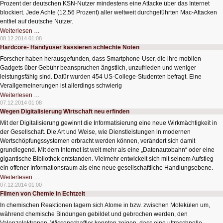
Prozent der deutschen KSN-Nutzer mindestens eine Attacke über das Internet
blockiert. Jede Achte (12,56 Prozent) aller weltweit durchgeführten Mac-Attacken
entfiel auf deutsche Nutzer.
Infizierungsgefahr
Weiterlesen …
im
08.12.2014 01:08
Internet
Hardcore- Handyuser kassieren schlechte Noten
Forscher haben herausgefunden, dass Smartphone-User, die ihre mobilen
Gadgets über Gebühr beanspruchen ängstlich, unzufrieden und weniger
leistungsfähig sind. Dafür wurden 454 US-College-Studenten befragt. Eine
Verallgemeinerungen ist allerdings schwierig
Hardcore-
Weiterlesen …
Handyuser
07.12.2014 01:08
kassieren
Wegen Digitalisierung Wirtschaft neu erfinden
schlechte
Noten
Mit der Digitalisierung gewinnt die Informatisierung eine neue Wirkmächtigkeit in
der Gesellschaft. Die Art und Weise, wie Dienstleistungen in modernen
Wertschöpfungssystemen erbracht werden können, verändert sich damit
grundlegend. Mit dem Internet ist weit mehr als eine „Datenautobahn“ oder eine
gigantische Bibliothek entstanden. Vielmehr entwickelt sich mit seinem Aufstieg
ein offener Informationsraum als eine neue gesellschaftliche Handlungsebene.
Wegen
Weiterlesen …
Digitalisierung
07.12.2014 01:00
Wirtschaft
Filmen von Chemie in Echtzeit
neu
erfinden
In chemischen Reaktionen lagern sich Atome in bzw. zwischen Molekülen um,
während chemische Bindungen gebildet und gebrochen werden, den