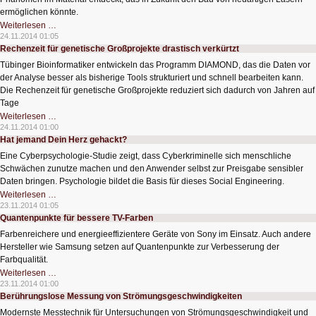
ermöglichen könnte.
Magnetfeld
Weiterlesen …
und
24.11.2014 01:05
Laser
Rechenzeit für genetische Großprojekte drastisch verkürtzt
entlocken
Graphen
Tübinger Bioinformatiker entwickeln das Programm DIAMOND, das die Daten vor
ein
Geheimnis
der Analyse besser als bisherige Tools strukturiert und schnell bearbeiten kann.
Die Rechenzeit für genetische Großprojekte reduziert sich dadurch von Jahren auf
Tage
Rechenzeit
Weiterlesen …
für
24.11.2014 01:00
genetische
Hat jemand Dein Herz gehackt?
Großprojekte
drastisch
Eine Cyberpsychologie-Studie zeigt, dass Cyberkriminelle sich menschliche
verkürtzt
Schwächen zunutze machen und den Anwender selbst zur Preisgabe sensibler
Daten bringen. Psychologie bildet die Basis für dieses Social Engineering.
Hat
Weiterlesen …
jemand
23.11.2014 01:05
Dein
Quantenpunkte für bessere TV-Farben
Herz
gehackt?
Farbenreichere und energieeffizientere Geräte von Sony im Einsatz. Auch andere
Hersteller wie Samsung setzen auf Quantenpunkte zur Verbesserung der
Farbqualität.
Quantenpunkte
Weiterlesen …
für
23.11.2014 01:00
bessere
Berührungslose Messung von Strömungsgeschwindigkeiten
TV-
Farben
Modernste Messtechnik für Untersuchungen von Strömungsgeschwindigkeit und