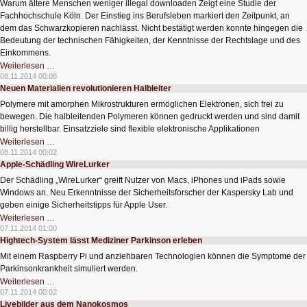
Warum ältere Menschen weniger illegal downloaden Zeigt eine Studie der
aus
Brennstoffmangel
Fachhochschule Köln. Der Einstieg ins Berufsleben markiert den Zeitpunkt, an
dem das Schwarzkopieren nachlässt. Nicht bestätigt werden konnte hingegen die
Bedeutung der technischen Fähigkeiten, der Kenntnisse der Rechtslage und des
Einkommens.
Ältere
Weiterlesen …
haben
08.11.2014 00:08
keine
Neuen Materialien revolutionieren Halbleiter
Zeit
zum
Polymere mit amorphen Mikrostrukturen ermöglichen Elektronen, sich frei zu
Raubkopieren
bewegen. Die halbleitenden Polymeren können gedruckt werden und sind damit
billig herstellbar. Einsatzziele sind flexible elektronische Applikationen
Neuen
Weiterlesen …
Materialien
08.11.2014 00:02
revolutionieren
Apple-Schädling WireLurker
Halbleiter
Der Schädling „WireLurker“ greift Nutzer von Macs, iPhones und iPads sowie
Windows an. Neu Erkenntnisse der Sicherheitsforscher der Kaspersky Lab und
geben einige Sicherheitstipps für Apple User.
Apple-
Weiterlesen …
Schädling
07.11.2014 01:00
WireLurker
Hightech-System lässt Mediziner Parkinson erleben
Mit einem Raspberry Pi und anziehbaren Technologien können die Symptome der
Parkinsonkrankheit simuliert werden.
Hightech-
Weiterlesen …
System
07.11.2014 00:02
lässt
Livebilder aus dem Nanokosmos
Mediziner