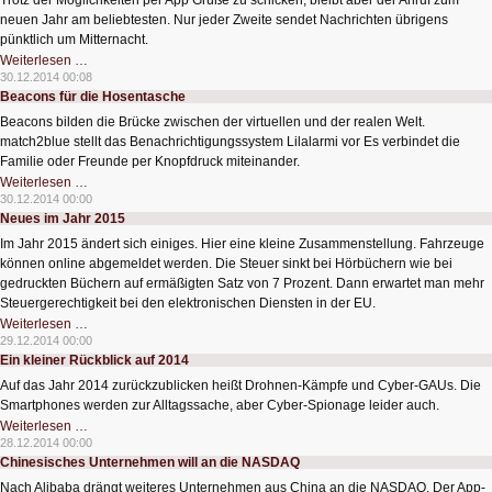
Trotz der Möglichkeiten per App Grüße zu schicken, bleibt aber der Anruf zum
neuen Jahr am beliebtesten. Nur jeder Zweite sendet Nachrichten übrigens
pünktlich um Mitternacht.
Neujahrsgrüße
Weiterlesen …
werden
30.12.2014 00:08
häufiger
Beacons für die Hosentasche
per
Smartphone-
Beacons bilden die Brücke zwischen der virtuellen und der realen Welt.
App
verschickt
match2blue stellt das Benachrichtigungssystem Lilalarmi vor Es verbindet die
Familie oder Freunde per Knopfdruck miteinander.
Beacons
Weiterlesen …
für
30.12.2014 00:00
die
Neues im Jahr 2015
Hosentasche
Im Jahr 2015 ändert sich einiges. Hier eine kleine Zusammenstellung. Fahrzeuge
können online abgemeldet werden. Die Steuer sinkt bei Hörbüchern wie bei
gedruckten Büchern auf ermäßigten Satz von 7 Prozent. Dann erwartet man mehr
Steuergerechtigkeit bei den elektronischen Diensten in der EU.
Neues
Weiterlesen …
im
29.12.2014 00:00
Jahr
Ein kleiner Rückblick auf 2014
2015
Auf das Jahr 2014 zurückzublicken heißt Drohnen-Kämpfe und Cyber-GAUs. Die
Smartphones werden zur Alltagssache, aber Cyber-Spionage leider auch.
Ein
Weiterlesen …
kleiner
28.12.2014 00:00
Rückblick
Chinesisches Unternehmen will an die NASDAQ
auf
2014
Nach Alibaba drängt weiteres Unternehmen aus China an die NASDAQ. Der App-