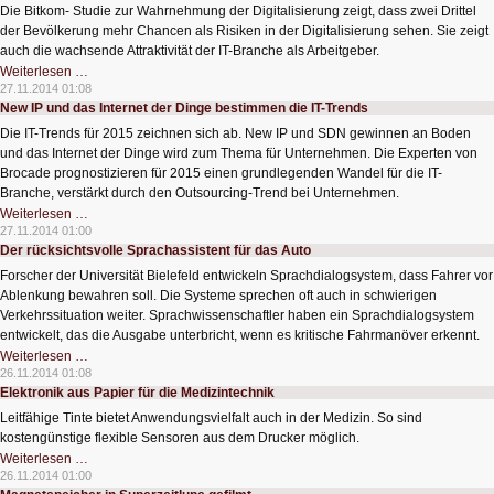
Gesellschaft
Die Bitkom- Studie zur Wahrnehmung der Digitalisierung zeigt, dass zwei Drittel
der Bevölkerung mehr Chancen als Risiken in der Digitalisierung sehen. Sie zeigt
auch die wachsende Attraktivität der IT-Branche als Arbeitgeber.
Chancen
Weiterlesen …
der
27.11.2014 01:08
Digitalisierung
New IP und das Internet der Dinge bestimmen die IT-Trends
überwiegen
Die IT-Trends für 2015 zeichnen sich ab. New IP und SDN gewinnen an Boden
und das Internet der Dinge wird zum Thema für Unternehmen. Die Experten von
Brocade prognostizieren für 2015 einen grundlegenden Wandel für die IT-
Branche, verstärkt durch den Outsourcing-Trend bei Unternehmen.
New
Weiterlesen …
IP
27.11.2014 01:00
und
Der rücksichtsvolle Sprachassistent für das Auto
das
Internet
Forscher der Universität Bielefeld entwickeln Sprachdialogsystem, dass Fahrer vor
der
Dinge
Ablenkung bewahren soll. Die Systeme sprechen oft auch in schwierigen
bestimmen
Verkehrssituation weiter. Sprachwissenschaftler haben ein Sprachdialogsystem
die
IT-
entwickelt, das die Ausgabe unterbricht, wenn es kritische Fahrmanöver erkennt.
Trends
Der
Weiterlesen …
rücksichtsvolle
26.11.2014 01:08
Sprachassistent
Elektronik aus Papier für die Medizintechnik
für
das
Leitfähige Tinte bietet Anwendungsvielfalt auch in der Medizin. So sind
Auto
kostengünstige flexible Sensoren aus dem Drucker möglich.
Elektronik
Weiterlesen …
aus
26.11.2014 01:00
Papier