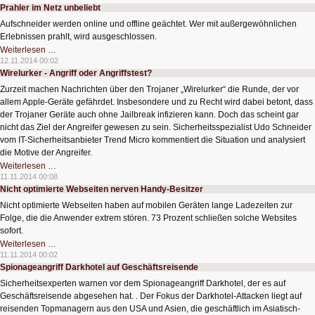
Erforschung
Prahler im Netz unbeliebt
von
Cloud
Aufschneider werden online und offline geächtet. Wer mit außergewöhnlichen
Computing
im
Erlebnissen prahlt, wird ausgeschlossen.
Mobilfunk
Prahler
Weiterlesen …
im
12.11.2014 00:02
Netz
Wirelurker - Angriff oder Angriffstest?
unbeliebt
Zurzeit machen Nachrichten über den Trojaner „Wirelurker“ die Runde, der vor
allem Apple-Geräte gefährdet. Insbesondere und zu Recht wird dabei betont, dass
der Trojaner Geräte auch ohne Jailbreak infizieren kann. Doch das scheint gar
nicht das Ziel der Angreifer gewesen zu sein. Sicherheitsspezialist Udo Schneider
vom IT-Sicherheitsanbieter Trend Micro kommentiert die Situation und analysiert
die Motive der Angreifer.
Wirelurker
Weiterlesen …
-
11.11.2014 00:08
Angriff
Nicht optimierte Webseiten nerven Handy-Besitzer
oder
Angriffstest?
Nicht optimierte Webseiten haben auf mobilen Geräten lange Ladezeiten zur
Folge, die die Anwender extrem stören. 73 Prozent schließen solche Websites
sofort.
Nicht
Weiterlesen …
optimierte
11.11.2014 00:02
Webseiten
Spionageangriff Darkhotel auf Geschäftsreisende
nerven
Handy-
Sicherheitsexperten warnen vor dem Spionageangriff Darkhotel, der es auf
Besitzer
Geschäftsreisende abgesehen hat. . Der Fokus der Darkhotel-Attacken liegt auf
reisenden Topmanagern aus den USA und Asien, die geschäftlich im Asiatisch-