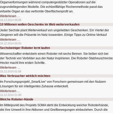
Organverformungen während computergestützter Operationen auf die
zugrundeliegenden Modelle. Die echtzeitfähige Rechenmethode passt das
virtuelle Organ an das verformte Oberflächenprofil an.
Organmodelle
Weiterlesen …
im
16.12.2014 00:08
OP-
10 Millionen wollen Geschenke im Web weiterverkaufen
Saal
live
Jeder Sechste plant Weiterverkauf von ungeliebten Geschenken. Ein Viertel der
anpassen
Jüngeren will die Präsente im Netz loswerden. Einige Tipps zu Online-Verkauf
10
Weiterlesen …
Millionen
16.12.2014 00:00
wollen
Sechsbeiniger Roboter lernt laufen
Geschenke
im
Wissenschaftler entwickeln einen Roboter mit sechs Beinen. Sie ließen sich bei
Web
weiterverkaufen
der Technik von Vorbilder aus der Natur inspirieren. Die Roboter-Stabheuschrecke
Hector macht ihre ersten Schritte.
Sechsbeiniger
Weiterlesen …
Roboter
15.12.2014 01:08
lernt
Was Verbraucher wirklich möchten
laufen
Im Forschungsprojekt „SmartLive“ von Forschern gemeinsam mit den Nutzern
Lösungen für ein intelligentes Zuhause entwickelt.
Was
Weiterlesen …
Verbraucher
15.12.2014 01:00
wirklich
Weiche Roboter-Hände
möchten
Im Mittelpunkt des Projekts SOMA steht die Entwicklung weicher Roboterhände,
die ihre Umwelt in ihre Aktionen und Greifbewegungen einbeziehen. Durch die