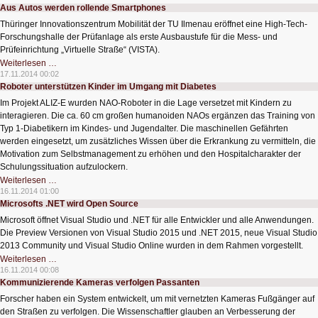
für
Aus Autos werden rollende Smartphones
freies
“Super-
Thüringer Innovationszentrum Mobilität der TU Ilmenau eröffnet eine High-Tech-
WiFi”
Forschungshalle der Prüfanlage als erste Ausbaustufe für die Mess- und
Prüfeinrichtung „Virtuelle Straße“ (VISTA).
Aus
Weiterlesen …
Autos
17.11.2014 00:02
werden
Roboter unterstützen Kinder im Umgang mit Diabetes
rollende
Smartphones
Im Projekt ALIZ-E wurden NAO-Roboter in die Lage versetzet mit Kindern zu
interagieren. Die ca. 60 cm großen humanoiden NAOs ergänzen das Training von
Typ 1-Diabetikern im Kindes- und Jugendalter. Die maschinellen Gefährten
werden eingesetzt, um zusätzliches Wissen über die Erkrankung zu vermitteln, die
Motivation zum Selbstmanagement zu erhöhen und den Hospitalcharakter der
Schulungssituation aufzulockern.
Roboter
Weiterlesen …
unterstützen
16.11.2014 01:00
Kinder
Microsofts .NET wird Open Source
im
Umgang
Microsoft öffnet Visual Studio und .NET für alle Entwickler und alle Anwendungen.
mit
Diabetes
Die Preview Versionen von Visual Studio 2015 und .NET 2015, neue Visual Studio
2013 Community und Visual Studio Online wurden in dem Rahmen vorgestellt.
Microsofts
Weiterlesen …
.NET
16.11.2014 00:08
wird
Kommunizierende Kameras verfolgen Passanten
Open
Source
Forscher haben ein System entwickelt, um mit vernetzten Kameras Fußgänger auf
den Straßen zu verfolgen. Die Wissenschaftler glauben an Verbesserung der