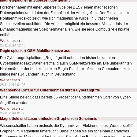
Magnetspeicher in Superzeitlupe gefilmt
für
die
Forscher haben mit einer Superzeitlupe bei DESY einen magnetischen
Medizintechnik
Datenspeicherkandidaten der Zukunft bei der Arbeit gefilmt. Der Film aus dem
Röntgenmikroskop zeigt, wie sich magnetische Wirbel in ultraschnellen
Speicherzellen ausbilden. Die Arbeit ermöglicht ein besseres Verständnis der
Dynamik magnetischer Speichermaterialien, wie sie jede Computer-Festplatte
enthält.
Magnetspeicher
Weiterlesen …
in
25.11.2014 12:43
Superzeitlupe
Regin spioniert GSM-Mobilfunknetze aus
gefilmt
Die Cyberangriffsplattform „Regin“ greift neben den bisher bekannten
Cyberspionageaktivitäten erstmalig auch GSM-Netzwerke an. Die unbekannten
Hintermänner der hochkomplexen Regin-Plattform infizierten Computernetze in
mindestens 14 Ländern, auch in Deutschland.
Regin
Weiterlesen …
spioniert
25.11.2014 01:08
GSM-
Wachsende Gefahr für Unternehmen durch Cyberangriffe
Mobilfunknetze
aus
Eine Studie belegt, dass bereits 36 Prozent der Unternehmen Opfer von Cyber-
Angriffen wurden.
Wachsende
Weiterlesen …
Gefahr
25.11.2014 01:00
für
Magnetfeld und Laser entlocken Graphen ein Geheimnis
Unternehmen
durch
Wissenschaftler haben erstmals die Dynamik von Elektronen des „Wunderstoffs“
Cyberangriffe
Graphen im Magnetfeld untersucht. Dabei haben sie ein scheinbar paradoxes
Phänomen im Material entdeckt, das in Zukunft den Bau von neuartigen Lasern