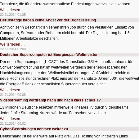
Turbulenz, die für andere wasserbauliche Einrichtungen wertvoll sein können.
Berührungslose
Weiterlesen …
Messung
22.11.2014 01:05
von
Berufstätige haben keine Angst vor der Digitalisierung
Strömungsgeschwindigkeiten
Acht von zehn Beschäftigten sehen ihren Job durch den verstärkten Einsatz von
Computern, Software oder Robotern nicht bedroht. Die Digitalisierung hat 1,5
Millionen Arbeitsplätze geschaffen.
Berufstätige
Weiterlesen …
haben
22.11.2014 01:00
keine
Deutscher Supercomputer ist Energiespar-Weltmeister
Angst
vor
Der neue Supercomputer „L-CSC“ des Darmstädter GSI Helmholtzzentrums für
der
Digitalisierung
Schwerionenforschung hat im weltweiten Vergleich der energiesparendsten
Hochleistungscomputer den Weltmeistertitel errungen. Auf Anhieb erreichte der
neue Höchstleistungsrechner Platz eins auf der Rangliste „Green500“, die weltweit
die Energieeffizienz der schnellsten Supercomputer vergleicht.
Deutscher
Weiterlesen …
Supercomputer
21.11.2014 00:08
ist
Videostreaming verdrängt nach und nach klassisches TV
Energiespar-
Weltmeister
13 Millionen Deutsche ersetzen mittlerweile lineares TV durch Videostreams.
Jeder fünfte Streaming-Nutzer würde auf Fernsehen verzichten.
Videostreaming
Weiterlesen …
verdrängt
21.11.2014 00:02
nach
Cyber-Bedrohungen nehmen weiter zu
und
nach
Deutschland ist bei Malware auf Platz drei. Das Hosting von infizierten Links
klassisches