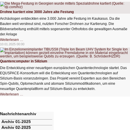
Regen?
Drohne kartiert eine 3000 Jahre alte Festung
Archäologen entdeckten eine 3.000 Jahre alte Festung im Kaukasus. Da die
Bauten weit verstreut sind, nutzten Forscher Drohnen zur Kartierung. Die
Bildverarbeitung enthüllt mittels sogenannter Orthofotos die gewaltigen Ausmaße
der Anlage
Drohne
Weiterlesen …
kartiert
10.01.2025 00:00
eine
3000
Jahre
alte
Festung
Quantencomputer in Silizium
Die Entwicklung einer neuartigen europäischen Quantentechnologie startet. Das
EQUSPACE-Konsortium will die Entwicklung von Quantentechnologien auf
Silizium-Basis voranzubringen. Das Projekt vereint Experten aus den Bereichen
Spin-Qubits, Optomechanik und atomare Siliziummodifikationen, um eine
neuartige Quantenplattform auf Silizium-Basis zu entwickeln.
Quantencomputer
Weiterlesen …
in
Silizium
Nachrichtenarchiv
Navigation
Archiv 01-2025
überspringen
Archiv 02-2025