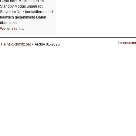
Gerät oder Mobiltelefon im
Standby Modus ungefragt
Server im Netz kontaktieren und
heimlich gesammelte Daten
übermitteln.
HIZ604:
Weiterlesen …
DNS
und
Datenschutz
Impressum
Heinz-Schmitz.org
Archiv 01-2025