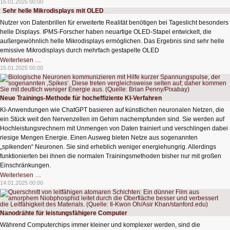
16.01.2025 00:00
autonome
Sehr helle Mikrodisplays mit OLED
Unterwasserfahrzeuge
Nutzer von Datenbrillen für erweiterte Realität benötigen bei Tageslicht besonders
helle Displays. IPMS-Forscher haben neuartige OLED-Stapel entwickelt, die
außergewöhnlich helle Mikrodisplays ermöglichen. Das Ergebnis sind sehr helle
emissive Mikrodisplays durch mehrfach gestapelte OLED
Sehr
Weiterlesen …
helle
15.01.2025 00:00
Mikrodisplays
mit
OLED
Neue Trainings-Methode für hocheffiziente KI-Verfahren
KI-Anwendungen wie ChatGPT basieren auf künstlichen neuronalen Netzen, die
ein Stück weit den Nervenzellen im Gehirn nachempfunden sind. Sie werden auf
Hochleistungsrechnern mit Unmengen von Daten trainiert und verschlingen dabei
riesige Mengen Energie. Einen Ausweg bieten Netze aus sogenannten
„spikenden“ Neuronen. Sie sind erheblich weniger energiehungrig. Allerdings
funktionierten bei ihnen die normalen Trainingsmethoden bisher nur mit großen
Einschränkungen.
Neue
Weiterlesen …
Trainings-
14.01.2025 00:00
Methode
für
hocheffiziente
KI-
Verfahren
Nanodrähte für leistungsfähigere Computer
Während Computerchips immer kleiner und komplexer werden, sind die