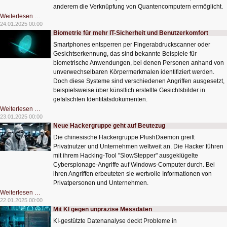
anderem die Verknüpfung von Quantencomputern ermöglicht.
Quantennetzwerk
Weiterlesen …
für
24.01.2025 00:00
eine
Biometrie für mehr IT-Sicherheit und Benutzerkomfort
sichere
Kommunikation
Smartphones entsperren per Fingerabdruckscanner oder
Gesichtserkennung, das sind bekannte Beispiele für
biometrische Anwendungen, bei denen Personen anhand von
unverwechselbaren Körpermerkmalen identifiziert werden.
Doch diese Systeme sind verschiedenen Angriffen ausgesetzt,
beispielsweise über künstlich erstellte Gesichtsbilder in
gefälschten Identitätsdokumenten.
Biometrie
Weiterlesen …
für
23.01.2025 00:00
mehr
Neue Hackergruppe geht auf Beutezug
IT-
Sicherheit
Die chinesische Hackergruppe PlushDaemon greift
und
Benutzerkomfort
Privatnutzer und Unternehmen weltweit an. Die Hacker führen
mit ihrem Hacking-Tool "SlowStepper" ausgeklügelte
Cyberspionage-Angriffe auf Windows-Computer durch. Bei
ihren Angriffen erbeuteten sie wertvolle Informationen von
Privatpersonen und Unternehmen.
Neue
Weiterlesen …
Hackergruppe
22.01.2025 00:00
geht
Mit KI gegen unpräzise Messdaten
auf
Beutezug
KI-gestützte Datenanalyse deckt Probleme in