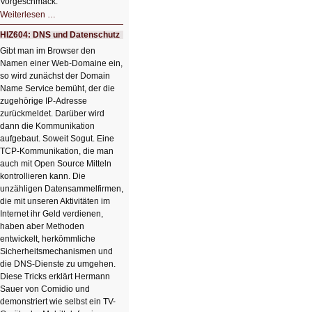
Vorgeschmack.
HIZ605:
Weiterlesen …
Der
Ausbruch
HIZ604: DNS und Datenschutz
der
KI
Gibt man im Browser den
Namen einer Web-Domaine ein,
so wird zunächst der Domain
Name Service bemüht, der die
zugehörige IP-Adresse
zurückmeldet. Darüber wird
dann die Kommunikation
aufgebaut. Soweit Sogut. Eine
TCP-Kommunikation, die man
auch mit Open Source Mitteln
kontrollieren kann. Die
unzähligen Datensammelfirmen,
die mit unseren Aktivitäten im
Internet ihr Geld verdienen,
haben aber Methoden
entwickelt, herkömmliche
Sicherheitsmechanismen und
die DNS-Dienste zu umgehen.
Diese Tricks erklärt Hermann
Sauer von Comidio und
demonstriert wie selbst ein TV-