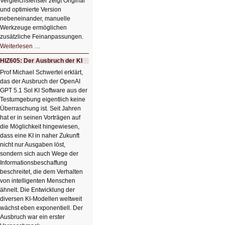
Vergleichsfenster zeigt Original
und optimierte Version
nebeneinander, manuelle
Werkzeuge ermöglichen
zusätzliche Feinanpassungen.
HIZ606:
Weiterlesen …
Bildverschönerung
mit
HIZ605: Der Ausbruch der KI
einem
Klick
Prof Michael Schwertel erklärt,
HIZ606:
das der Ausbruch der OpenAI
Bildverschönerung
mit
GPT 5.1 Sol KI Software aus der
einem
Testumgebung eigentlich keine
Klick
Überraschung ist. Seit Jahren
hat er in seinen Vorträgen auf
die Möglichkeit hingewiesen,
dass eine KI in naher Zukunft
nicht nur Ausgaben löst,
sondern sich auch Wege der
Informationsbeschaffung
beschreitet, die dem Verhalten
von intelligenten Menschen
ähnelt. Die Entwicklung der
diversen KI-Modellen weltweit
wächst eben exponentiell. Der
Ausbruch war ein erster