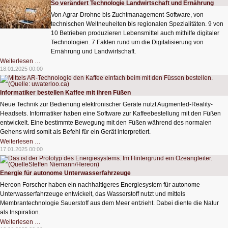
So verändert Technologie Landwirtschaft und Ernährung
Ladeinfrastruktur
in
Von Agrar-Drohne bis Zuchtmanagement-Software, von
die
Megawatt-
technischen Weltneuheiten bis regionalen Spezialitäten. 9 von
Klasse
10 Betrieben produzieren Lebensmittel auch mithilfe digitaler
Technologien. 7 Fakten rund um die Digitalisierung von
Ernährung und Landwirtschaft.
So
Weiterlesen …
verändert
18.01.2025 00:00
Technologie
Landwirtschaft
und
Ernährung
Informatiker bestellen Kaffee mit ihren Füßen
Neue Technik zur Bedienung elektronischer Geräte nutzt Augmented-Reality-
Headsets. Informatiker haben eine Software zur Kaffeebestellung mit den Füßen
entwickelt. Eine bestimmte Bewegung mit den Füßen während des normalen
Gehens wird somit als Befehl für ein Gerät interpretiert.
Informatiker
Weiterlesen …
bestellen
17.01.2025 00:00
Kaffee
mit
ihren
Füßen
Energie für autonome Unterwasserfahrzeuge
Hereon Forscher haben ein nachhaltigeres Energiesystem für autonome
Unterwasserfahrzeuge entwickelt, das Wasserstoff nutzt und mittels
Membrantechnologie Sauerstoff aus dem Meer entzieht. Dabei diente die Natur
als Inspiration.
Energie
Weiterlesen …
für