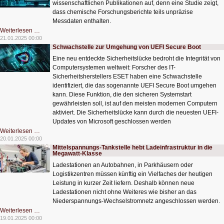
wissenschaftlichen Publikationen auf, denn eine Studie zeigt,
dass chemische Forschungsberichte teils unpräzise
Messdaten enthalten.
Mit
Weiterlesen …
KI
21.01.2025 00:00
gegen
Schwachstelle zur Umgehung von UEFI Secure Boot
unpräzise
Messdaten
Eine neu entdeckte Sicherheitslücke bedroht die Integrität von
Computersystemen weltweit: Forscher des IT-
Sicherheitsherstellers ESET haben eine Schwachstelle
identifiziert, die das sogenannte UEFI Secure Boot umgehen
kann. Diese Funktion, die den sicheren Systemstart
gewährleisten soll, ist auf den meisten modernen Computern
aktiviert. Die Sicherheitslücke kann durch die neuesten UEFI-
Updates von Microsoft geschlossen werden
Schwachstelle
Weiterlesen …
zur
20.01.2025 00:00
Umgehung
Mittelspannungs-Tankstelle hebt Ladeinfrastruktur in die
von
Megawatt-Klasse
UEFI
Secure
Ladestationen an Autobahnen, in Parkhäusern oder
Boot
Logistikzentren müssen künftig ein Vielfaches der heutigen
Leistung in kurzer Zeit liefern. Deshalb können neue
Ladestationen nicht ohne Weiteres wie bisher an das
Niederspannungs-Wechselstromnetz angeschlossen werden.
Mittelspannungs-
Weiterlesen …
Tankstelle
19.01.2025 00:00
hebt