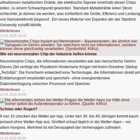
ultradünnen metallischen Drähte, die elektrische Signale innerhalb dieser Chips
leiten, zu einem Schwachpunkt geworden. Standard-Metalldrähte leiten Strom
schlechter, je dünner sie werden, was schließlich die Größe, Effizienz und Leistung
von Nanoelektronik begrenzt. Ein neues Material von Experten der der Stanford
University schafft Abhilfe.
Nanodrähte
Weiterlesen …
für
13.01.2025 00:00
leistungsfähigere
Computer
Wie ein neuromorpher Chip der Industrie helfen könnte
Neuromorphe Chips, die Informationen verarbeiten wie das menschliche Gehirn:
Dieses Ziel verfolgt die Physikerin Heidemarie Krüger mit ihrem Dresdner Startup
„Techifab“. Die Forscherin entwickelt eine Technologie, die Informationen direkt am
Entstehungsort verarbeitet und speichert– ohne energieintensive
Datenübertragung zwischen Prozessor und Speicher.
Wie
Weiterlesen …
ein
12.01.2025 00:00
neuromorpher
Chip
der
Industrie
Schnee oder Regen?
helfen
könnte
9 von 10 checken das Wetter per App. Unter den 30- bis 49-Jährigen kommt kaum
jemand ohne Wetter-App aus. Großteil schaut täglich in die Wetter-Apps – vor
allem morgens. Mehrheit ist mit Genauigkeit der Vorhersagen zufrieden.
Schnee
Weiterlesen …
oder
11.01.2025 00:00