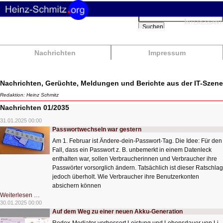
Suchbegriffe
Interessant
Suchen
Nachrichten
Impressum
Nachrichten, Gerüchte, Meldungen und Berichte aus der IT-Szene
Redaktion: Heinz Schmitz
Nachrichten 01/2035
31.01.2025 00:00
Passwortwechseln war gestern
Am 1. Februar ist Ändere-dein-Passwort-Tag. Die Idee: Für den
Fall, dass ein Passwort z. B. unbemerkt in einem Datenleck
enthalten war, sollen Verbraucherinnen und Verbraucher ihre
Passwörter vorsorglich ändern. Tatsächlich ist dieser Ratschlag
jedoch überholt. Wie Verbraucher ihre Benutzerkonten
absichern können
Passwortwechseln
Weiterlesen …
war
30.01.2025 00:00
gestern
Auf dem Weg zu einer neuen Akku-Generation