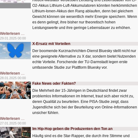
Redox-Mediator verbessert Leistung und Lebensdauer von Li-
O2-Akkus Lithium-Luft-Akkumulatoren könnten herkömmlichen
Lithium-Ionen-Akkus den Rang ablaufen, denn bei gleichem
Gewicht können sie wesentlich mehr Energie speichern. Wenn
es denn gelingt, ihre bisher nur theoretisch hohen
Leistungswerte und ihre geringe Lebensdauer zu erhöhen.
Auf
Weiterlesen …
dem
29.01.2025 00:00
Weg
X-Ersatz mit Vorteilen
zu
einer
Der boomende Kurznachrichten-Dienst Bluesky stellt nicht nur
neuen
Akku-
eine geeignete Alternative zu X dar, sondern bietet Nutzenden
Generation
echte Vorteile. Forschende der TU-Darmstadt legen erste
umfassende Studie zur Plattform Bluesky vor.
X-
Weiterlesen …
Ersatz
28.01.2025 00:00
mit
Fake News oder Fakten?
Vorteilen
Die Mehrheit der 15-Jährigen in Deutschland findet zwar
problemlos Informationen im Internet, traut sich aber nicht zu,
deren Qualität zu beurteilen. Eine PISA-Studie zeigt, dass
Jugendliche sich bei der Beurteilung von Online-Informationen
unsicher fühlen.
Fake
Weiterlesen …
News
27.01.2025 00:00
oder
Im Hip-Hop geben die Produzenten den Ton an
Fakten?
Häufig sind es die Star-Rapper, die durch ihre Stimme und