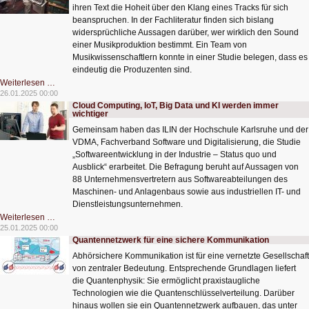
ihren Text die Hoheit über den Klang eines Tracks für sich
beanspruchen. In der Fachliteratur finden sich bislang
widersprüchliche Aussagen darüber, wer wirklich den Sound
einer Musikproduktion bestimmt. Ein Team von
Musikwissenschaftlern konnte in einer Studie belegen, dass es
eindeutig die Produzenten sind.
Im
Weiterlesen …
Hip-
26.01.2025 00:00
Hop
Cloud Computing, IoT, Big Data und KI werden immer
geben
wichtiger
die
Produzenten
Gemeinsam haben das ILIN der Hochschule Karlsruhe und der
den
Ton
VDMA, Fachverband Software und Digitalisierung, die Studie
an
„Softwareentwicklung in der Industrie – Status quo und
Ausblick“ erarbeitet. Die Befragung beruht auf Aussagen von
88 Unternehmensvertretern aus Softwareabteilungen des
Maschinen- und Anlagenbaus sowie aus industriellen IT- und
Dienstleistungsunternehmen.
Cloud
Weiterlesen …
Computing,
25.01.2025 00:00
IoT,
Quantennetzwerk für eine sichere Kommunikation
Big
Data
Abhörsichere Kommunikation ist für eine vernetzte Gesellschaft
und
KI
von zentraler Bedeutung. Entsprechende Grundlagen liefert
werden
die Quantenphysik: Sie ermöglicht praxistaugliche
immer
wichtiger
Technologien wie die Quantenschlüsselverteilung. Darüber
hinaus wollen sie ein Quantennetzwerk aufbauen, das unter