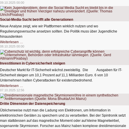
unser
09.10.2025 00:00
Smartphone
verrät
Social-Media-Sucht betrifft alle Generationen
Neue Analyse zeigt, wie wir Plattformen wirklich nutzen und wo
Regulierungsversuche ansetzen sollten. Die Politik muss über Jugendliche
hinausdenken
Social-
Weiterlesen …
Media-
08.10.2025 00:00
Sucht
betrifft
alle
Generationen
Investitionen in Cybersicherheit steigen
Deutscher Markt für IT-Sicherheit wächst zweistellig. Die Ausgaben für IT-
Sicherheit steigen um 10,1 Prozent auf 11,1 Milliarden Euro. 6 von 10
Unternehmen halten Cyberattacken für existenzbedrohend.
Investitionen
Weiterlesen …
in
07.10.2025 12:56
Cybersicherheit
steigen
Dritte Dimension der Datenspeicherung
Üblicherweise nutzt man die Ladung von Elektronen, um Information in
elektronischen Geräten zu speichern und zu verarbeiten. Bei der Spintronik setzt
man stattdessen auf das magnetische Moment oder auf kleine Magnetwirbel,
sogenannte Skyrmionen. Forscher aus Mainz haben komplexe dreidimensionale