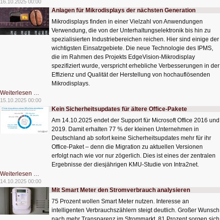
16.10.2025 00:00
Elektromobilität
Anlagen für Mikrodisplays der nächsten Generation
Mikrodisplays finden in einer Vielzahl von Anwendungen
Verwendung, die von der Unterhaltungselektronik bis hin zu
spezialisierten Industriebereichen reichen. Hier sind einige der
wichtigsten Einsatzgebiete. Die neue Technologie des IPMS,
die im Rahmen des Projekts EdgeVision-Mikrodisplay
spezifiziert wurde, verspricht erhebliche Verbesserungen in der
Effizienz und Qualität der Herstellung von hochauflösenden
Mikrodisplays.
Anlagen
Weiterlesen …
für
15.10.2025 00:00
Mikrodisplays
Kein Sicherheitsupdates für ältere Office-Pakete
der
nächsten
Am 14.10.2025 endet der Support für Microsoft Office 2016 und
Generation
2019. Damit erhalten 77 % der kleinen Unternehmen in
Deutschland ab sofort keine Sicherheitsupdates mehr für ihr
Office-Paket – denn die Migration zu aktuellen Versionen
erfolgt nach wie vor nur zögerlich. Dies ist eines der zentralen
Ergebnisse der diesjährigen KMU-Studie von Intra2net.
Kein
Weiterlesen …
Sicherheitsupdates
14.10.2025 00:00
für
Mit Smart Meter den Stromverbrauch analysieren
ältere
Office-
75 Prozent wollen Smart Meter nutzen. Interesse an
Pakete
intelligenten Verbrauchszählern steigt deutlich. Großer Wunsch
nach mehr Transparenz im Strommarkt. 81 Prozent sorgen sich