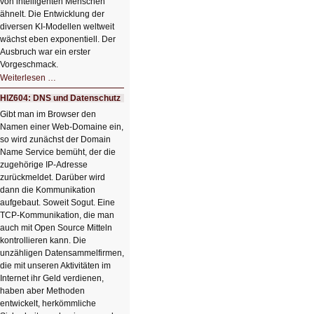
von intelligenten Menschen
ähnelt. Die Entwicklung der
diversen KI-Modellen weltweit
wächst eben exponentiell. Der
Ausbruch war ein erster
Vorgeschmack.
HIZ605:
Weiterlesen …
Der
Ausbruch
HIZ604: DNS und Datenschutz
der
KI
Gibt man im Browser den
Namen einer Web-Domaine ein,
so wird zunächst der Domain
Name Service bemüht, der die
zugehörige IP-Adresse
zurückmeldet. Darüber wird
dann die Kommunikation
aufgebaut. Soweit Sogut. Eine
TCP-Kommunikation, die man
auch mit Open Source Mitteln
kontrollieren kann. Die
unzähligen Datensammelfirmen,
die mit unseren Aktivitäten im
Internet ihr Geld verdienen,
haben aber Methoden
entwickelt, herkömmliche