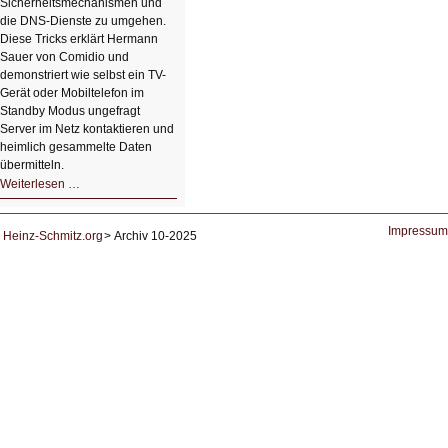
Sicherheitsmechanismen und
die DNS-Dienste zu umgehen.
Diese Tricks erklärt Hermann
Sauer von Comidio und
demonstriert wie selbst ein TV-
Gerät oder Mobiltelefon im
Standby Modus ungefragt
Server im Netz kontaktieren und
heimlich gesammelte Daten
übermitteln.
HIZ604:
Weiterlesen …
DNS
und
Datenschutz
Impressum
Heinz-Schmitz.org
Archiv 10-2025