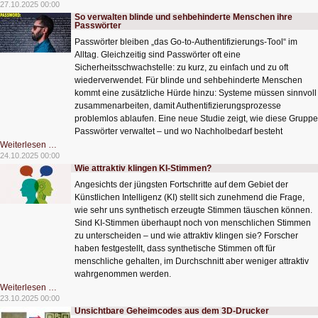
Struktur
27.10.2025 00:00
für
So verwalten blinde und sehbehinderte Menschen ihre
die
Passwörter
Elektronen-
Autobahn
Passwörter bleiben „das Go-to-Authentifizierungs-Tool“ im
Alltag. Gleichzeitig sind Passwörter oft eine
Sicherheitsschwachstelle: zu kurz, zu einfach und zu oft
wiederverwendet. Für blinde und sehbehinderte Menschen
kommt eine zusätzliche Hürde hinzu: Systeme müssen sinnvoll
zusammenarbeiten, damit Authentifizierungsprozesse
problemlos ablaufen. Eine neue Studie zeigt, wie diese Gruppe
Passwörter verwaltet – und wo Nachholbedarf besteht
So
Weiterlesen …
verwalten
24.10.2025 00:00
blinde
Wie attraktiv klingen KI-Stimmen?
und
sehbehinderte
Angesichts der jüngsten Fortschritte auf dem Gebiet der
Menschen
ihre
Künstlichen Intelligenz (KI) stellt sich zunehmend die Frage,
Passwörter
wie sehr uns synthetisch erzeugte Stimmen täuschen können.
Sind KI-Stimmen überhaupt noch von menschlichen Stimmen
zu unterscheiden – und wie attraktiv klingen sie? Forscher
haben festgestellt, dass synthetische Stimmen oft für
menschliche gehalten, im Durchschnitt aber weniger attraktiv
wahrgenommen werden.
Wie
Weiterlesen …
attraktiv
23.10.2025 00:00
klingen
Unsichtbare Geheimcodes aus dem 3D-Drucker
KI-