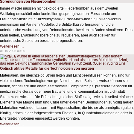
Sprengungen von Fliegerbomben
Jugendkonto
Immer wieder müssen nicht explodierte Fliegerbomben aus dem Zweiten
Weltkrieg entschärft oder kontrolliert gesprengt werden. Forschende am
Fraunhofer-Institut für Kurzzeitdynamik, Ernst-Mach-Institut, EMI entwickeln
gemeinsam mit Partnern Modelle, die Splitterflug vorhersagen und die
unterirdische Ausbreitung von Detonationsdruckwellen im Boden simulieren. Dies
kann helfen, Evakierungsbereiche zu reduzieren, aber auch Risiken für
unterirdische Strukturen besser zu prognostizieren.
Software
Weiterlesen …
unterstützt
01.10.2025 00:00
sichere,
kontrollierte
Sprengungen
von
Fliegerbomben
Optisch aktive Metalle für die Technologien von morgen
Materialien, die gleichzeitig Strom leiten und Licht beeinflussen können, sind für
viele moderne Technologien von großem Interesse. Beispielsweise können sie
helfen, schnellere und energieeffizientere Computerchips, präzisere Sensoren für
medizinische Geräte oder neue Bauteile für die Kommunikation mit Licht statt
Strom zu entwickeln. Die Erforschung solcher Stoffe zeigt, wie sich selbst einfache
Elemente wie Magnesium und Chlor unter extremen Bedingungen zu völlig neuen
Materialien verbinden lassen – mit Eigenschaften, die bisher als unmöglich galten,
künftig jedoch in der fortgeschrittenen Photonik, in Quantenbauelementen oder in
Energietechnologien eingesetzt werden könnten.
Optisch
Weiterlesen …
aktive
Metalle