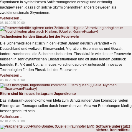
Skyrmionen in synthetischen Antiferromagneten erzeugt und erstmalig
nachgewiesen, dass sich solche Skyrmionenröhren anders bewegen als
zweidimensionale Skyrmionen.
Dritte
Weiterlesen …
Dimension
06.10.2025 00:00
der
Datenspeicherung
Technologien für den Einsatz bei der Feuerwehr
Die Sicherheitslage hat sich in den letzten Jahren deutlich verändert – in
Deutschland und weltweit. Klimawandel, Migration, Extremismus und Gewalt
fordern zunehmend die Sicherheitsbehörden. Einsatzkräfte wie die der Feuerwehr
müssen in sehr dynamischen Einsatzsituationen und oft unter hohem Zeitdruck
handeln. KI, VR und Co.: Ein neues Forschungsprojekt untersucht innovative
Technologien für den Einsatz bei der Feuerwehr.
Technologien
Weiterlesen …
für
03.10.2025 00:00
den
Einsatz
bei
der
Eltern sind für neues Instagram-Jugendkonto
Feuerwehr
Das Instagram-Jugendkonto von Meta zum Schutz junger User kommt bei vielen
Eltern gut an. Teenager sollen durch Innovation von Meta vor Bedrohungen künftig
besser geschützt sein.
Eltern
Weiterlesen …
sind
02.10.2025 00:00
für
Software unterstützt
neues
sichere, kontrollierte
Instagram-