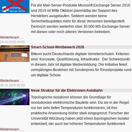
Für die Mail-Server-Produkte Microsoft Exchange Server 2016
und 2019 ist Mitte Oktober planmäßig der Support des
Herstellers ausgelaufen. Seitdem werden keine
Sicherheitsupdates mehr für diese Versionen bereitgestellt.
Dennoch werden weiterhin über 30.000 MS-Exchange-Server
mit diesen oder noch älteren Versionen betrieben.
Zehntausende
Weiterlesen …
Exchange-
29.10.2025 00:00
Server
Smart-School-Wettbewerb 2026
gefährdet
Bitkom sucht Deutschlands digitale Vorreiterschulen. Kriterien
sind: Konzepte, Qualifizierung, Infrastruktur. Der Schwerpunkt
in diesem Jahr ist digitale Medienbildung. Die Initiative feiert
zehnjähriges Bestehen mit Sonderpreis für Einzelprojekte rund
um digitale Schule.
Smart-
Weiterlesen …
School-
28.10.2025 00:00
Wettbewerb
Neue Struktur für die Elektronen-Autobahn
2026
Topologische Isolatoren können die Grundlage für
revolutionäre elektronische Bauteile sein. Da sie in der Regel
nur bei sehr tiefen Temperaturen funktionieren, ist ihre
praktische Anwendung bisher stark eingegrenzt. Forscher der
Universität Würzburg haben jetzt einen topologischen Isolator
entwickelt, der auch bei höheren Temperaturen funktioniert.
Neue
Weiterlesen …