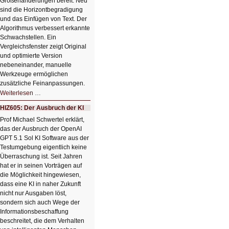
Größenänderungen bereit. Neu
sind die Horizontbegradigung
und das Einfügen von Text. Der
Algorithmus verbessert erkannte
Schwachstellen. Ein
Vergleichsfenster zeigt Original
und optimierte Version
nebeneinander, manuelle
Werkzeuge ermöglichen
zusätzliche Feinanpassungen.
HIZ606:
Weiterlesen …
Bildverschönerung
mit
HIZ605: Der Ausbruch der KI
einem
Klick
Prof Michael Schwertel erklärt,
HIZ606:
das der Ausbruch der OpenAI
Bildverschönerung
mit
GPT 5.1 Sol KI Software aus der
einem
Testumgebung eigentlich keine
Klick
Überraschung ist. Seit Jahren
hat er in seinen Vorträgen auf
die Möglichkeit hingewiesen,
dass eine KI in naher Zukunft
nicht nur Ausgaben löst,
sondern sich auch Wege der
Informationsbeschaffung
beschreitet, die dem Verhalten