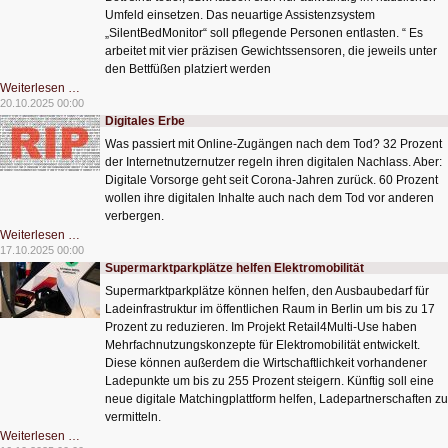
Umfeld einsetzen. Das neuartige Assistenzsystem
„SilentBedMonitor“ soll pflegende Personen entlasten. “ Es
arbeitet mit vier präzisen Gewichtssensoren, die jeweils unter
den Bettfüßen platziert werden
Assistenzsystem
Weiterlesen …
„SilentBedMonitor“
20.10.2025 00:00
entlastet
Digitales Erbe
Pflegepersonal
Was passiert mit Online-Zugängen nach dem Tod? 32 Prozent
der Internetnutzernutzer regeln ihren digitalen Nachlass. Aber:
Digitale Vorsorge geht seit Corona-Jahren zurück. 60 Prozent
wollen ihre digitalen Inhalte auch nach dem Tod vor anderen
verbergen.
Digitales
Weiterlesen …
Erbe
17.10.2025 00:00
Supermarktparkplätze helfen Elektromobilität
Supermarktparkplätze können helfen, den Ausbaubedarf für
Ladeinfrastruktur im öffentlichen Raum in Berlin um bis zu 17
Prozent zu reduzieren. Im Projekt Retail4Multi-Use haben
Mehrfachnutzungskonzepte für Elektromobilität entwickelt.
Diese können außerdem die Wirtschaftlichkeit vorhandener
Ladepunkte um bis zu 255 Prozent steigern. Künftig soll eine
neue digitale Matchingplattform helfen, Ladepartnerschaften zu
vermitteln.
Supermarktparkplätze
Weiterlesen …
helfen