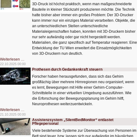
Stimmen?
3D-Druck ist höchst praktisch, wenn man maßgeschneiderte
Bauteile in kleiner Stückzahl produzieren möchte. Die Technik
hatte bisher aber immer ein großes Problem: Der 3D-Drucker
kann immer nur ein einziges Material verarbeiten. Objekte, die
an unterschiedlichen Stellen unterschiedliche
Materialeigenschaften haben, konnten mit 3D-Druckern bisher
nur sehr aufwändig oder gar nicht hergestellt werden.
Materialien, die ganz spezifisch auf Temperatur reagieren: Eine
Entwicklung der TU Wien erweitert die Einsatzmöglichkeiten
von 3D-Druckern nun deutlich.
Unsichtbare
Weiterlesen …
Geheimcodes
22.10.2025 00:00
aus
Prothesen durch Gedankenkraft steuern
dem
3D-
Forscher haben herausgefunden, dass sich das Gehirn
Drucker
großflächig über mehrere Hirnregionen neu organisiert, wenn
es lernt, Bewegungen mit Hilfe einer Gehirn-Computer-
Schnittstelle in einer virtuellen Umgebung auszuführen. Wie
die Erforschung der Bewegungsplanung im Gehirn hilft,
Neuroprothesen weiterzuentwickeln.
Prothesen
Weiterlesen …
durch
21.10.2025 00:00
Gedankenkraft
Assistenzsystem „SilentBedMonitor“ entlastet
steuern
Pflegepersonal
Viele bestehende Systeme zur Überwachung von Personen im
Bett sind teuer, bzw. lassen sich nur aufwändig im häuslichen