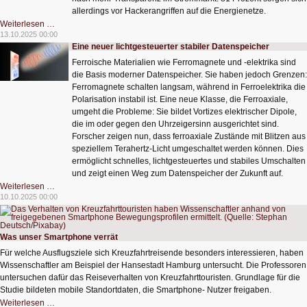
allerdings vor Hackerangriffen auf die Energienetze.
Mit
Weiterlesen …
Smart
13.10.2025 00:00
Meter
Eine neuer lichtgesteuerter stabiler Datenspeicher
den
Stromverbrauch
Ferroische Materialien wie Ferromagnete und -elektrika sind
analysieren
die Basis moderner Datenspeicher. Sie haben jedoch Grenzen:
Ferromagnete schalten langsam, während in Ferroelektrika die
Polarisation instabil ist. Eine neue Klasse, die Ferroaxiale,
umgeht die Probleme: Sie bildet Vortizes elektrischer Dipole,
die im oder gegen den Uhrzeigersinn ausgerichtet sind.
Forscher zeigen nun, dass ferroaxiale Zustände mit Blitzen aus
speziellem Terahertz-Licht umgeschaltet werden können. Dies
ermöglicht schnelles, lichtgesteuertes und stabiles Umschalten
und zeigt einen Weg zum Datenspeicher der Zukunft auf.
Eine
Weiterlesen …
neuer
10.10.2025 00:00
lichtgesteuerter
stabiler
Datenspeicher
Was unser Smartphone verrät
Für welche Ausflugsziele sich Kreuzfahrtreisende besonders interessieren, haben
Wissenschaftler am Beispiel der Hansestadt Hamburg untersucht. Die Professoren
untersuchen dafür das Reiseverhalten von Kreuzfahrttouristen. Grundlage für die
Studie bildeten mobile Standortdaten, die Smartphone- Nutzer freigaben.
Was
Weiterlesen …