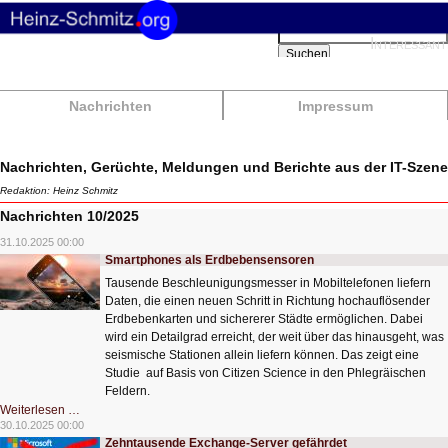
Suchbegriffe
Interessant
Suchen
Nachrichten
Impressum
Nachrichten, Gerüchte, Meldungen und Berichte aus der IT-Szene
Redaktion: Heinz Schmitz
Nachrichten 10/2025
31.10.2025 00:00
Smartphones als Erdbebensensoren
Tausende Beschleunigungsmesser in Mobiltelefonen liefern
Daten, die einen neuen Schritt in Richtung hochauflösender
Erdbebenkarten und sichererer Städte ermöglichen. Dabei
wird ein Detailgrad erreicht, der weit über das hinausgeht, was
seismische Stationen allein liefern können. Das zeigt eine
Studie auf Basis von Citizen Science in den Phlegräischen
Feldern.
Smartphones
Weiterlesen …
als
30.10.2025 00:00
Erdbebensensoren
Zehntausende Exchange-Server gefährdet