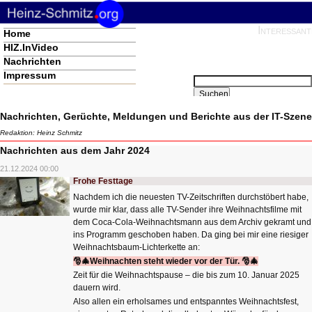
Interessant
Navigation
Home
überspringen
HIZ.InVideo
Nachrichten
Impressum
Suchbegriffe
Suchen
Nachrichten, Gerüchte, Meldungen und Berichte aus der IT-Szene
Redaktion: Heinz Schmitz
Nachrichten aus dem Jahr 2024
21.12.2024 00:00
Frohe Festtage
Nachdem ich die neuesten TV-Zeitschriften durchstöbert habe,
wurde mir klar, dass alle TV-Sender ihre Weihnachtsfilme mit
dem Coca-Cola-Weihnachtsmann aus dem Archiv gekramt und
ins Programm geschoben haben. Da ging bei mir eine riesiger
Weihnachtsbaum-Lichterkette an:
🎅🎄Weihnachten steht wieder vor der Tür.
🎅🎄
Zeit für die Weihnachtspause – die bis zum 10. Januar 2025
dauern wird.
Also allen ein erholsames und entspanntes Weihnachtsfest,