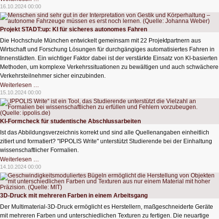
Intelligenz
16.10.2024 00:00
nimmt
Fahrt
auf
Projekt STADT:up: KI für sicheres autonomes Fahren
Die Hochschule München entwickelt gemeinsam mit 22 Projektpartnern aus
Wirtschaft und Forschung Lösungen für durchgängiges automatisiertes Fahren in
Innenstädten. Ein wichtiger Faktor dabei ist der verstärkte Einsatz von KI-basierten
Methoden, um komplexe Verkehrssituationen zu bewältigen und auch schwächere
Verkehrsteilnehmer sicher einzubinden.
Projekt
Weiterlesen …
STADT:up:
15.10.2024 00:00
KI
für
sicheres
autonomes
Fahren
KI-Formcheck für studentische Abschlussarbeiten
Ist das Abbildungsverzeichnis korrekt und sind alle Quellenangaben einheitlich
zitiert und formatiert? "IPPOLIS Write" unterstützt Studierende bei der Einhaltung
wissenschaftlicher Formalien.
KI-
Weiterlesen …
Formcheck
14.10.2024 00:00
für
studentische
Abschlussarbeiten
3D-Druck mit mehreren Farben in einem Arbeitsgang
Der Multimaterial-3D-Druck ermöglicht es Herstellern, maßgeschneiderte Geräte
mit mehreren Farben und unterschiedlichen Texturen zu fertigen. Die neuartige