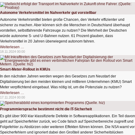
klauen
Geld
am
Black
Autonome Verkehrsmittel im Nahverkehr gut vorstellbar
Friday
Autonome Verkehrsmittel bieten große Chancen, den Verkehr effizienter und
sicherer zu machen. Aber können sich die Menschen in Deutschland überhaupt
vorstellen, selbstfahrende Fahrzeuge zu nutzen? Die Mehrheit der Deutschen
würde autonome S- und U-Bahnen nutzen. 61 Prozent glauben, dass
Verkehrsmittel in 20 Jahren überwiegend autonom fahren.
Autonome
Weiterlesen …
Verkehrsmittel
18.11.2024 00:00
im
Nahverkehr
gut
vorstellbar
Smart-Meter-Rollout in KMUs
In den nächsten Jahren werden wegen des Gesetzes zum Neustart der
Digitalisierung bei den meisten kleinen und mittleren Unternehmen (KMU) Smart
Meter verpflichtend eingebaut. Was nötig ist, um die Potenziale zu nutzen?
Smart-
Weiterlesen …
Meter-
17.11.2024 00:00
Rollout
in
KMUs
Programmiersprache bestimmt nicht die IT-Sicherheit
Es gibt über 900 klar klassifizierte Defekte in Softwareapplikationen. Ein Teil davon
geht auf Speicherfehler zurück, wo Code falsch auf Speicherbereiche zugreift und
Folgefehler zu Abstürzen oder weiteren Effekten führen können. Die NSA warnt vor
Speicherfehlern und ignoriert dabei den Großteil anderer Sicherheitslücken