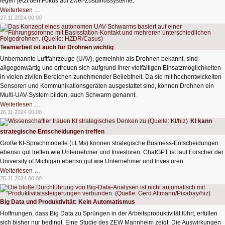
legen jetzt den Fokus auf Zwei-Zustandssysteme.
Quantenphysik
Weiterlesen …
an
27.11.2024 00:00
Schulen
verständlicher
vermitteln
Teamarbeit ist auch für Drohnen wichtig
Unbemannte Luftfahrzeuge (UAV), gemeinhin als Drohnen bekannt, sind
allgegenwärtig und erfreuen sich aufgrund ihrer vielfältigen Einsatzmöglichkeiten
in vielen zivilen Bereichen zunehmender Beliebtheit. Da sie mit hochentwickelten
Sensoren und Kommunikationsgeräten ausgestattet sind, können Drohnen ein
Multi-UAV-System bilden, auch Schwarm genannt.
Teamarbeit
Weiterlesen …
ist
26.11.2024 00:00
auch
KI kann
für
Drohnen
strategische Entscheidungen treffen
wichtig
Große KI-Sprachmodelle (LLMs) können strategische Business-Entscheidungen
ebenso gut treffen wie Unternehmer und Investoren. ChatGPT ist laut Forscher der
University of Michigan ebenso gut wie Unternehmer und Investoren.
KI
Weiterlesen …
kann
25.11.2024 00:00
strategische
Entscheidungen
treffen
Big Data und Produktivität: Kein Automatismus
Hoffnungen, dass Big Data zu Sprüngen in der Arbeitsproduktivität führt, erfüllen
sich bisher nur bedingt. Eine Studie des ZEW Mannheim zeigt: Die Auswirkungen