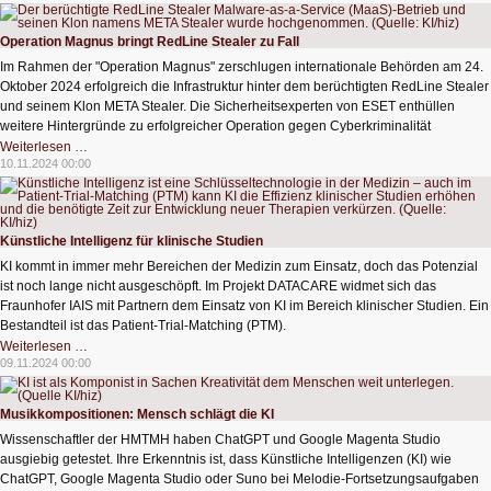
mit
KI
nachrüsten
Operation Magnus bringt RedLine Stealer zu Fall
Im Rahmen der "Operation Magnus" zerschlugen internationale Behörden am 24.
Oktober 2024 erfolgreich die Infrastruktur hinter dem berüchtigten RedLine Stealer
und seinem Klon META Stealer. Die Sicherheitsexperten von ESET enthüllen
weitere Hintergründe zu erfolgreicher Operation gegen Cyberkriminalität
Operation
Weiterlesen …
Magnus
10.11.2024 00:00
bringt
RedLine
Stealer
zu
Fall
Künstliche Intelligenz für klinische Studien
KI kommt in immer mehr Bereichen der Medizin zum Einsatz, doch das Potenzial
ist noch lange nicht ausgeschöpft. Im Projekt DATACARE widmet sich das
Fraunhofer IAIS mit Partnern dem Einsatz von KI im Bereich klinischer Studien. Ein
Bestandteil ist das Patient-Trial-Matching (PTM).
Künstliche
Weiterlesen …
Intelligenz
09.11.2024 00:00
für
klinische
Studien
Musikkompositionen: Mensch schlägt die KI
Wissenschaftler der HMTMH haben ChatGPT und Google Magenta Studio
ausgiebig getestet. Ihre Erkenntnis ist, dass Künstliche Intelligenzen (KI) wie
ChatGPT, Google Magenta Studio oder Suno bei Melodie-Fortsetzungsaufgaben