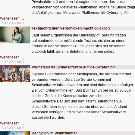
Privatsphäre mit anderen interagieren können: das ist das
Versprechen von Metaverse-Plattformen. Aber eine Studie zeigt
die Anfälligkeit von Metaverse-Plattformen für Cyberangriffe.
Metaverse-
Weiterlesen …
Plattformen
15.12.2024 00:00
sind
Textnachrichten verschicken macht glücklich
anfällig
für
Laut neuen Ergebnissen der University of Reading tragen
Cyberangriffe
aufmunternde oder mitfühlende Textnachrichten an einen
Freund in der Not mehr dazu bei, dass sich der Absender
glücklich fühlt, als eine Belohnung für einen selbst.
Textnachrichten
Weiterlesen …
verschicken
14.12.2024 00:00
macht
Vorinstallierte Schadsoftware auf IoT-Geräten hin
glücklich
Digitale Bilderrahmen oder Mediaplayer, die mit dem Internet
verbunden werden: Derartige Geräte können mit
Schadsoftware infiziert werden und sind daher immer häufiger
Ziel von Cyberkriminellen. Das BSI hat nun bei bis zu 30.000
solcher Geräte die Kommunikation zwischen der
Schadsoftware BadBox und den Tätern unterbunden. All
diesen Geräten ist gemein, dass sie über veraltete Android-
Versionen verfügen und mit vorinstallierter Schadsoftware
ausgeliefert wurden.
Vorinstallierte
Weiterlesen …
Schadsoftware
13.12.2024 00:00
auf
Der Spion im Wohnzimmer
IoT-