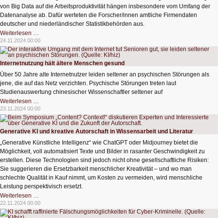
von Big Data auf die Arbeitsproduktivität hängen insbesondere vom Umfang der
Datenanalyse ab. Dafür werteten die Forscher/innen amtliche Firmendaten
deutscher und niederländischer Statistikbehörden aus.
Big
Weiterlesen …
Data
24.11.2024 00:00
und
Produktivität:
Kein
Automatismus
Internetnutzung hält ältere Menschen gesund
Über 50 Jahre alte Internetnutzer leiden seltener an psychischen Störungen als
jene, die auf das Netz verzichten. Psychische Störungen treten laut
Studienauswertung chinesischer Wissenschaftler seltener auf
Internetnutzung
Weiterlesen …
hält
23.11.2024 00:00
ältere
Menschen
gesund
Generative KI und kreative Autorschaft in Wissensarbeit und Literatur
„Generative Künstliche Intelligenz“ wie ChatGPT oder Midjourney bietet die
Möglichkeit, voll automatisiert Texte und Bilder in rasanter Geschwindigkeit zu
erstellen. Diese Technologien sind jedoch nicht ohne gesellschaftliche Risiken:
Sie suggerieren die Ersetzbarkeit menschlicher Kreativität – und wo man
schlechte Qualität in Kauf nimmt, um Kosten zu vermeiden, wird menschliche
Leistung perspektivisch ersetzt.
Generative
Weiterlesen …
KI
22.11.2024 00:00
und
kreative