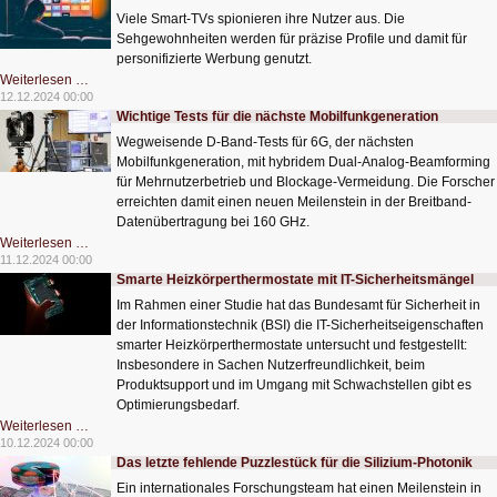
Geräten
Viele Smart-TVs spionieren ihre Nutzer aus. Die
hin
Sehgewohnheiten werden für präzise Profile und damit für
personifizierte Werbung genutzt.
Der
Weiterlesen …
Spion
12.12.2024 00:00
im
Wichtige Tests für die nächste Mobilfunkgeneration
Wohnzimmer
Wegweisende D-Band-Tests für 6G, der nächsten
Mobilfunkgeneration, mit hybridem Dual-Analog-Beamforming
für Mehrnutzerbetrieb und Blockage-Vermeidung. Die Forscher
erreichten damit einen neuen Meilenstein in der Breitband-
Datenübertragung bei 160 GHz.
Wichtige
Weiterlesen …
Tests
11.12.2024 00:00
für
Smarte Heizkörperthermostate mit IT-Sicherheitsmängel
die
nächste
Im Rahmen einer Studie hat das Bundesamt für Sicherheit in
Mobilfunkgeneration
der Informationstechnik (BSI) die IT-Sicherheitseigenschaften
smarter Heizkörperthermostate untersucht und festgestellt:
Insbesondere in Sachen Nutzerfreundlichkeit, beim
Produktsupport und im Umgang mit Schwachstellen gibt es
Optimierungsbedarf.
Smarte
Weiterlesen …
Heizkörperthermostate
10.12.2024 00:00
mit
Das letzte fehlende Puzzlestück für die Silizium-Photonik
IT-
Sicherheitsmängel
Ein internationales Forschungsteam hat einen Meilenstein in