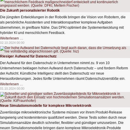
thailändische
Regierung
an
Die Zukunft personalisierter Robotik
Die jüngsten Entwicklungen in der Robotik bringen die Vision von Robotern, die
als persönliche Assistenten und Interaktionspartner komplexe Aufgaben
übernehmen, in greifbare Nähe. Das DFKI optimiert die Systementwicklung mit
hybrider KI und menschlichem Feedback.
Die
Weiterlesen …
Zukunft
02.10.2024 00:00
personalisierter
Robotik
Riesiger Aufwand für Datenschutz
Der Aufwand für den Datenschutz in Unternehmen nimmt zu. 9 von 10
Unternehmen beklagen hohen Aufwand durch Datenschutz – und fordern Reform
der Aufsicht. Künstliche Intelligenz stellt den Datenschutz vor neue
Herausforderungen. Jedes fünfte Unternehmen räumt Datenschutzverstöße ein.
Riesiger
Weiterlesen …
Aufwand
01.10.2024 00:00
für
Datenschutz
Neue Simulationsmodelle für komplexe Mikroelektronik
Zuverlässige mikroelektronische Systeme müssen vor ihrem Produkt-Release
langwierig und kostenintensiv qualifiziert werden. Diese Tests sollen durch neue
Simulationsansätze deutlich schneller, flexibler und günstiger umzusetzen. Die
neuen Simulationsmodelle bringen dann komplexe Mikroelektronik-Produkte