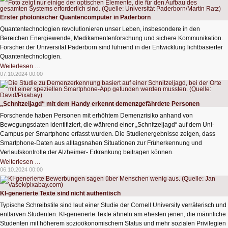
nicht
sicher
vor
Erster photonischer Quantencomputer in Paderborn
Angriffen
Quantentechnologien revolutionieren unser Leben, insbesondere in den
Bereichen Energiewende, Medikamentenforschung und sichere Kommunikation.
Forscher der Universität Paderborn sind führend in der Entwicklung lichtbasierter
Quantentechnologien.
Erster
Weiterlesen …
photonischer
07.10.2024 00:00
Quantencomputer
in
Paderborn
„Schnitzeljagd“ mit dem Handy erkennt demenzgefährdete Personen
Forschende haben Personen mit erhöhtem Demenzrisiko anhand von
Bewegungsdaten identifiziert, die während einer „Schnitzeljagd“ auf dem Uni-
Campus per Smartphone erfasst wurden. Die Studienergebnisse zeigen, dass
Smartphone-Daten aus alltagsnahen Situationen zur Früherkennung und
Verlaufskontrolle der Alzheimer- Erkrankung beitragen können.
„Schnitzeljagd“
Weiterlesen …
mit
06.10.2024 00:00
dem
Handy
erkennt
demenzgefährdete
KI-generierte Texte sind nicht authentisch
Personen
Typische Schreibstile sind laut einer Studie der Cornell University verräterisch und
entlarven Studenten. KI-generierte Texte ähneln am ehesten jenen, die männliche
Studenten mit höherem sozioökonomischem Status und mehr sozialen Privilegien