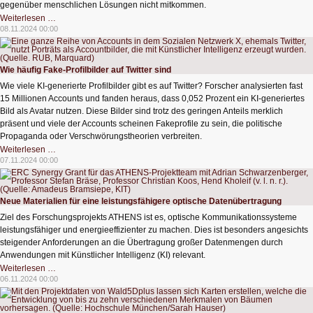
gegenüber menschlichen Lösungen nicht mitkommen.
Musikkompositionen:
Weiterlesen …
Mensch
08.11.2024 00:00
schlägt
die
KI
Wie häufig Fake-Profilbilder auf Twitter sind
Wie viele KI-generierte Profilbilder gibt es auf Twitter? Forscher analysierten fast
15 Millionen Accounts und fanden heraus, dass 0,052 Prozent ein KI-generiertes
Bild als Avatar nutzen. Diese Bilder sind trotz des geringen Anteils merklich
präsent und viele der Accounts scheinen Fakeprofile zu sein, die politische
Propaganda oder Verschwörungstheorien verbreiten.
Wie
Weiterlesen …
häufig
07.11.2024 00:00
Fake-
Profilbilder
auf
Twitter
sind
Neue Materialien für eine leistungsfähigere optische Datenübertragung
Ziel des Forschungsprojekts ATHENS ist es, optische Kommunikationssysteme
leistungsfähiger und energieeffizienter zu machen. Dies ist besonders angesichts
steigender Anforderungen an die Übertragung großer Datenmengen durch
Anwendungen mit Künstlicher Intelligenz (KI) relevant.
Neue
Weiterlesen …
Materialien
06.11.2024 00:00
für
eine
leistungsfähigere
optische