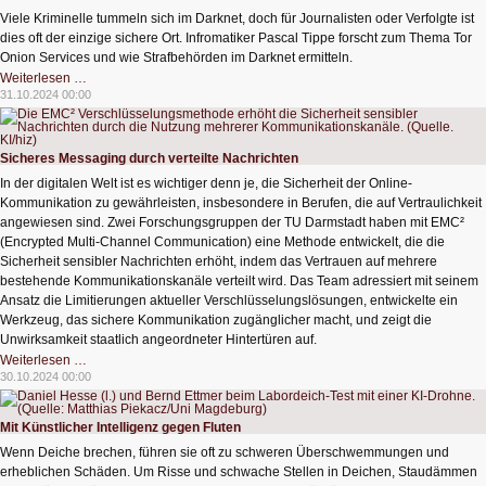
Viele Kriminelle tummeln sich im Darknet, doch für Journalisten oder Verfolgte ist
dies oft der einzige sichere Ort. Infromatiker Pascal Tippe forscht zum Thema Tor
Onion Services und wie Strafbehörden im Darknet ermitteln.
Das
Weiterlesen …
Darknet
31.10.2024 00:00
–
ein
Ort
voller
Kriminalität?
Sicheres Messaging durch verteilte Nachrichten
In der digitalen Welt ist es wichtiger denn je, die Sicherheit der Online-
Kommunikation zu gewährleisten, insbesondere in Berufen, die auf Vertraulichkeit
angewiesen sind. Zwei Forschungsgruppen der TU Darmstadt haben mit EMC²
(Encrypted Multi-Channel Communication) eine Methode entwickelt, die die
Sicherheit sensibler Nachrichten erhöht, indem das Vertrauen auf mehrere
bestehende Kommunikationskanäle verteilt wird. Das Team adressiert mit seinem
Ansatz die Limitierungen aktueller Verschlüsselungslösungen, entwickelte ein
Werkzeug, das sichere Kommunikation zugänglicher macht, und zeigt die
Unwirksamkeit staatlich angeordneter Hintertüren auf.
Sicheres
Weiterlesen …
Messaging
30.10.2024 00:00
durch
verteilte
Nachrichten
Mit Künstlicher Intelligenz gegen Fluten
Wenn Deiche brechen, führen sie oft zu schweren Überschwemmungen und
erheblichen Schäden. Um Risse und schwache Stellen in Deichen, Staudämmen