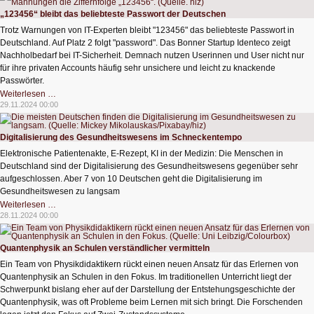
Digitalisierung
„123456“ bleibt das beliebteste Passwort der Deutschen
Trotz Warnungen von IT-Experten bleibt "123456" das beliebteste Passwort in
Deutschland. Auf Platz 2 folgt "password". Das Bonner Startup Identeco zeigt
Nachholbedarf bei IT-Sicherheit. Demnach nutzen Userinnen und User nicht nur
für ihre privaten Accounts häufig sehr unsichere und leicht zu knackende
Passwörter.
„123456“
Weiterlesen …
bleibt
29.11.2024 00:00
das
beliebteste
Passwort
der
Digitalisierung des Gesundheitswesens im Schneckentempo
Deutschen
Elektronische Patientenakte, E-Rezept, KI in der Medizin: Die Menschen in
Deutschland sind der Digitalisierung des Gesundheitswesens gegenüber sehr
aufgeschlossen. Aber 7 von 10 Deutschen geht die Digitalisierung im
Gesundheitswesen zu langsam
Digitalisierung
Weiterlesen …
des
28.11.2024 00:00
Gesundheitswesens
im
Schneckentempo
Quantenphysik an Schulen verständlicher vermitteln
Ein Team von Physikdidaktikern rückt einen neuen Ansatz für das Erlernen von
Quantenphysik an Schulen in den Fokus. Im traditionellen Unterricht liegt der
Schwerpunkt bislang eher auf der Darstellung der Entstehungsgeschichte der
Quantenphysik, was oft Probleme beim Lernen mit sich bringt. Die Forschenden