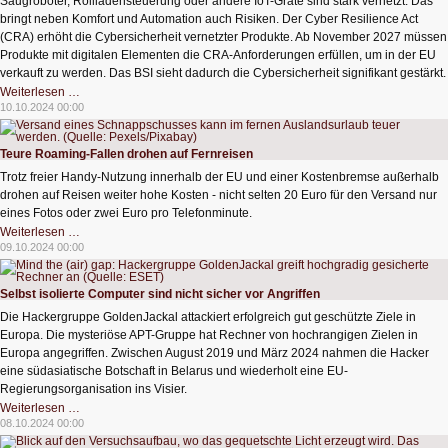
Saugroboter, Rollladensteuerung oder andere IoT-Gräte sind stark vernetzt. Das
bringt neben Komfort und Automation auch Risiken. Der Cyber Resilience Act
(CRA) erhöht die Cybersicherheit vernetzter Produkte. Ab November 2027 müssen
Produkte mit digitalen Elementen die CRA-Anforderungen erfüllen, um in der EU
verkauft zu werden. Das BSI sieht dadurch die Cybersicherheit signifikant gestärkt.
Cyber
Weiterlesen …
Resilience
10.10.2024 00:00
Act
erhöht
Cybersicherheit
Teure Roaming-Fallen drohen auf Fernreisen
Trotz freier Handy-Nutzung innerhalb der EU und einer Kostenbremse außerhalb
drohen auf Reisen weiter hohe Kosten - nicht selten 20 Euro für den Versand nur
eines Fotos oder zwei Euro pro Telefonminute.
Teure
Weiterlesen …
Roaming-
09.10.2024 00:00
Fallen
drohen
auf
Fernreisen
Selbst isolierte Computer sind nicht sicher vor Angriffen
Die Hackergruppe GoldenJackal attackiert erfolgreich gut geschützte Ziele in
Europa. Die mysteriöse APT-Gruppe hat Rechner von hochrangigen Zielen in
Europa angegriffen. Zwischen August 2019 und März 2024 nahmen die Hacker
eine südasiatische Botschaft in Belarus und wiederholt eine EU-
Regierungsorganisation ins Visier.
Selbst
Weiterlesen …
isolierte
08.10.2024 00:00
Computer
sind