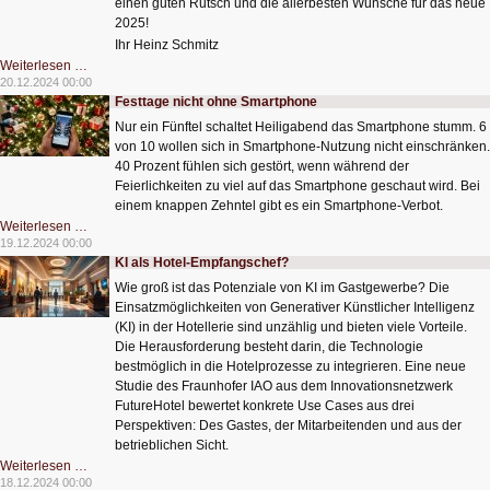
einen guten Rutsch und die allerbesten Wünsche für das neue
2025!
Ihr Heinz Schmitz
Frohe
Weiterlesen …
Festtage
20.12.2024 00:00
Festtage nicht ohne Smartphone
Nur ein Fünftel schaltet Heiligabend das Smartphone stumm. 6
von 10 wollen sich in Smartphone-Nutzung nicht einschränken.
40 Prozent fühlen sich gestört, wenn während der
Feierlichkeiten zu viel auf das Smartphone geschaut wird. Bei
einem knappen Zehntel gibt es ein Smartphone-Verbot.
Festtage
Weiterlesen …
nicht
19.12.2024 00:00
ohne
KI als Hotel-Empfangschef?
Smartphone
Wie groß ist das Potenziale von KI im Gastgewerbe? Die
Einsatzmöglichkeiten von Generativer Künstlicher Intelligenz
(KI) in der Hotellerie sind unzählig und bieten viele Vorteile.
Die Herausforderung besteht darin, die Technologie
bestmöglich in die Hotelprozesse zu integrieren. Eine neue
Studie des Fraunhofer IAO aus dem Innovationsnetzwerk
FutureHotel bewertet konkrete Use Cases aus drei
Perspektiven: Des Gastes, der Mitarbeitenden und aus der
betrieblichen Sicht.
KI
Weiterlesen …
als
18.12.2024 00:00