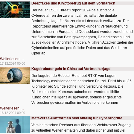
Hotel-
Deepfakes und Kryptobetrug auf dem Vormarsch
Empfangschef?
Der neuer ESET Threat Report 2024 beleuchtet die
Cybergefahren der zweiten Jahreshälfte. Die digitale
Bedrohungslage für Nutzer nimmt demnach weltweit zu. Der
Report zeigt alarmierende Entwicklungen: Verbraucher und
Unternehmen in Europa und Deutschland werden zunehmend
zur Zielscheibe von Betrugskampagnen, Datendiebstahl und
ausgeklügelten Angriffsmethoden. Mit ihren Attacken zielen die
Cyberkriminellen auf persönliche Daten und das Geld ihrer
Opfer ab.
Deepfakes
Weiterlesen …
und
17.12.2024 00:00
Kryptobetrug
Kugelroboter geht in China auf Verbrecherjagd
auf
dem
Der kugelrunde Roboter Rotunbot RT-G" von Logon
Vormarsch
Technology assistiert der chinesischen Polizei. Er ist bis zu 35
Kilometer pro Stunde schnell und versprüht Reizgas. Die
Bilder, die seine Kameras aufnehmen, werden mithilfe
Künstlicher Intelligenz ausgewertet, sodass er gesuchte
Verbrecher gewissermaßen im Vorbeirollen erkennen
Kugelroboter
Weiterlesen …
geht
16.12.2024 00:00
in
Metaverse-Plattformen sind anfällig für Cyberangriffe
China
auf
Vom heimischen Rechner aus über den Webbrowser Zugang
Verbrecherjagd
zu virtuellen Welten erhalten und dabei sicher und mit viel