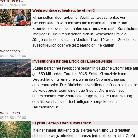
Drohne
Weiterlesen …
hüpft
07.12.2024 00:00
und
Weihnachtsgeschenksuche ohne KI
startet
wie
KI nur selten Ideengeber für Weihnachtsgeschenke. Für
Raben
Geschenkideen wenden sich die meisten an Familie und
Freunde, die wenigsten holen sich Tipps von einer Künstlichen
Intelligenz. Die Älteren sehen sich in Geschäften um, die
Jüngeren in den sozialen Medien. 4 von 10 wollen Geschenke
ausschließlich oder weitestgehend online kaufen
Weihnachtsgeschenksuche
Weiterlesen …
ohne
06.12.2024 00:00
KI
Investitionen für den Erfolg der Energiewende
Studie berechnet Investitionsbedarf in deutsche Stromnetze auf
gut 650 Milliarden Euro bis 2045. Seine Klimaziele kann
Deutschland nur erreichen, wenn das Stromnetz massiv
ausgebaut wird. Die jährlichen Investitionen müssen sich mehr
als verdoppeln, zeigt eine neue Studie. Die Ergebnisse
unterstreichen, wie zentral die Frage nach der Finanzierung
des Netzausbaus für die künftigen Energiekosten in
Deutschland ist.
Investitionen
Weiterlesen …
für
05.12.2024 00:00
den
KI prüft Leiterplatten automatisch
Erfolg
der
In einer immer stärker digitalisierten Welt sind Leiterplatten
Energiewende
nicht mehr wegzudenken – nahezu jedes elektronische Gerät