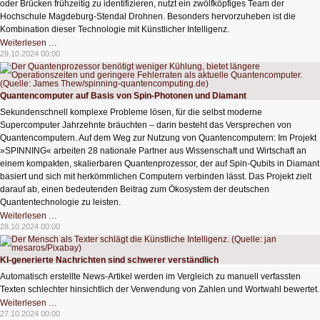
oder Brücken frühzeitig zu identifizieren, nutzt ein zwölfköpfiges Team der
Hochschule Magdeburg-Stendal Drohnen. Besonders hervorzuheben ist die
Kombination dieser Technologie mit Künstlicher Intelligenz.
Mit
Weiterlesen …
Künstlicher
29.10.2024 00:00
Intelligenz
gegen
Fluten
Quantencomputer auf Basis von Spin-Photonen und Diamant
Sekundenschnell komplexe Probleme lösen, für die selbst moderne
Supercomputer Jahrzehnte bräuchten – darin besteht das Versprechen von
Quantencomputern. Auf dem Weg zur Nutzung von Quantencomputern: Im Projekt
»SPINNING« arbeiten 28 nationale Partner aus Wissenschaft und Wirtschaft an
einem kompakten, skalierbaren Quantenprozessor, der auf Spin-Qubits in Diamant
basiert und sich mit herkömmlichen Computern verbinden lässt. Das Projekt zielt
darauf ab, einen bedeutenden Beitrag zum Ökosystem der deutschen
Quantentechnologie zu leisten.
Quantencomputer
Weiterlesen …
auf
28.10.2024 00:00
Basis
von
Spin-
Photonen
KI-generierte Nachrichten sind schwerer verständlich
und
Diamant
Automatisch erstellte News-Artikel werden im Vergleich zu manuell verfassten
Texten schlechter hinsichtlich der Verwendung von Zahlen und Wortwahl bewertet.
KI-
Weiterlesen …
generierte
27.10.2024 00:00
Nachrichten