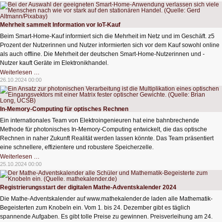
sind
schwerer
verständlich
Mehrheit sammelt Information vor IoT-Kauf
Beim Smart-Home-Kauf informiert sich die Mehrheit im Netz und im Geschäft. z5
Prozent der Nutzerinnen und Nutzer informierten sich vor dem Kauf sowohl online
als auch offline. Die Mehrheit der deutschen Smart-Home-Nutzerinnen und -
Nutzer kauft Geräte im Elektronikhandel.
Mehrheit
Weiterlesen …
sammelt
26.10.2024 00:00
Information
vor
IoT-
Kauf
In-Memory-Computing für optisches Rechnen
Ein internationales Team von Elektroingenieuren hat eine bahnbrechende
Methode für photonisches In-Memory-Computing entwickelt, die das optische
Rechnen in naher Zukunft Realität werden lassen könnte. Das Team präsentiert
eine schnellere, effizientere und robustere Speicherzelle.
In-
Weiterlesen …
Memory-
25.10.2024 00:00
Computing
für
optisches
Rechnen
Registrierungsstart der digitalen Mathe-Adventskalender 2024
Die Mathe-Adventskalender auf www.mathekalender.de laden alle Mathematik-
Begeisterten zum Knobeln ein. Vom 1. bis 24. Dezember gibt es täglich
spannende Aufgaben. Es gibt tolle Preise zu gewinnen. Preisverleihung am 24.