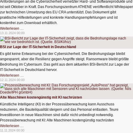
Anforderungen an die Cybersicherheit vernetzter Hard- und Softwareprodukte und
ist seit Oktober in Kraft. Das Forschungszentrum ATHENE veröffentlicht Whitepaper
zur technischen Umsetzung des EU CRA unterstützt. Das Dokument gibt
praktische Hilfestellungen und konkrete Handlungsempfehlungen und ist
kostenfrei zum Download erhältlich.
Hilfe
Weiterlesen …
bei
13.11.2024 00:00
der
technischen
Umsetzung
des
BSI zur Lage der IT-Sicherheit in Deutschland
Cyber
Resilience
Es gibt keine Entwarnung bei der Cybersicherheit. Die Bedrohungslage bleibt
Acts
angespannt, aber die Resilienz gegen Angriffe steigt. Ransomware bleibt größte
Bedrohung im Cyberraum. Das geht aus dem aktuellen BSI-Bericht zur Lage der
IT-Sicherheit in Deutschland hervor.
BSI
Weiterlesen …
zur
12.11.2024 00:00
Lage
der
IT-
Sicherheit
in
Alte Maschinen kostengünstig mit KI nachrüsten
Deutschland
Künstliche Intelligenz (KI) in der Prozessüberwachung kann Ausschuss
reduzieren, die Bauteilqualität steigern und das Personal entlasten. Teure
Investitionen in neue Maschinen sind dafür nicht unbedingt notwendig.
Prozessüberwachung mit KI: Alte Maschinen kostengünstig nachrüsten
Alte
Weiterlesen …
Maschinen
11.11.2024 00:00
kostengünstig