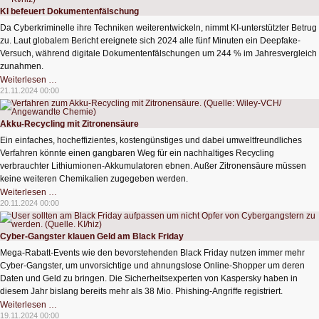
Autorschaft
in
KI befeuert Dokumentenfälschung
Wissensarbeit
und
Da Cyberkriminelle ihre Techniken weiterentwickeln, nimmt KI-unterstützter Betrug
Literatur
zu. Laut globalem Bericht ereignete sich 2024 alle fünf Minuten ein Deepfake-
Versuch, während digitale Dokumentenfälschungen um 244 % im Jahresvergleich
zunahmen.
KI
Weiterlesen …
befeuert
21.11.2024 00:00
Dokumentenfälschung
Akku-Recycling mit Zitronensäure
Ein einfaches, hocheffizientes, kostengünstiges und dabei umweltfreundliches
Verfahren könnte einen gangbaren Weg für ein nachhaltiges Recycling
verbrauchter Lithiumionen-Akkumulatoren ebnen. Außer Zitronensäure müssen
keine weiteren Chemikalien zugegeben werden.
Akku-
Weiterlesen …
Recycling
20.11.2024 00:00
mit
Zitronensäure
Cyber-Gangster klauen Geld am Black Friday
Mega-Rabatt-Events wie den bevorstehenden Black Friday nutzen immer mehr
Cyber-Gangster, um unvorsichtige und ahnungslose Online-Shopper um deren
Daten und Geld zu bringen. Die Sicherheitsexperten von Kaspersky haben in
diesem Jahr bislang bereits mehr als 38 Mio. Phishing-Angriffe registriert.
Cyber-
Weiterlesen …
Gangster
19.11.2024 00:00