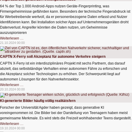
64 % der Top 1.000 Android-Apps nutzen Geräte-Fingerprinting, was
Firmengeheimnisse gefährden kann. Besonders der technische Fingerabdruck ist
für Werbetreibende wertvoll, da er personenbezogene Daten erfasst und Nutzer
identifizieren kann. Bei Installation solcher Apps auf Unternehmensgeräten droht
Datenverlust. Angreifer könnten die Daten nutzen, um Geheimnisse
auszuspionieren
Fingerabdruck
Weiterlesen …
gefährdet
21.10.2024 00:00
Firmengeheimnisse
CAPTN X-Ferry soll Akzeptanz für autonome Verkehre steigern
CAPTN X-Ferry ist ein interdisziplinäres Projekt mit sechs Partnern, das darauf
abzielt, das selbstständige Verhalten einer autonomen Fähre zu erforschen und
die Akzeptanz solcher Technologien zu erhöhen. Der Schwerpunkt liegt auf
autonomen Lösungen für den Nahverkehrssektor.
CAPTN
Weiterlesen …
X-
20.10.2024 00:00
Ferry
soll
Akzeptanz
KI-generierte Bilder häufig völlig realitätsfern
für
autonome
Forscher der Universität Agder haben gezeigt, dass generative KI
Verkehre
voreingenommen ist. Die Bilder bei der Darstellung von Teenagern haben meist
steigern
gemeinsame Merkmale. Es wird stets die Freizeit wohlhabender Teens dargestellt.
KI-
Weiterlesen …
generierte
19.10.2024 00:00
Bilder