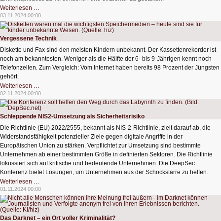
Künstliche
Weiterlesen …
Intelligenz
03.11.2024 00:00
beschleunigt
die
Fahrzeugentwicklung
Vergessene Technik
Diskette und Fax sind den meisten Kindern unbekannt. Der Kassettenrekorder ist
noch am bekanntesten. Weniger als die Hälfte der 6- bis 9-Jährigen kennt noch
Telefonzellen. Zum Vergleich: Vom Internet haben bereits 98 Prozent der Jüngsten
gehört.
Vergessene
Weiterlesen …
Technik
02.11.2024 00:00
Schleppende NIS2-Umsetzung als Sicherheitsrisiko
Die Richtlinie (EU) 2022/2555, bekannt als NIS-2-Richtlinie, zielt darauf ab, die
Widerstandsfähigkeit potenzieller Ziele gegen digitale Angriffe in der
Europäischen Union zu stärken. Verpflichtet zur Umsetzung sind bestimmte
Unternehmen ab einer bestimmten Größe in definierten Sektoren. Die Richtlinie
fokussiert sich auf kritische und bedeutende Unternehmen. Die DeepSec
Konferenz bietet Lösungen, um Unternehmen aus der Schockstarre zu helfen.
Schleppende
Weiterlesen …
NIS2-
01.11.2024 00:00
Umsetzung
als
Sicherheitsrisiko
Das Darknet – ein Ort voller Kriminalität?