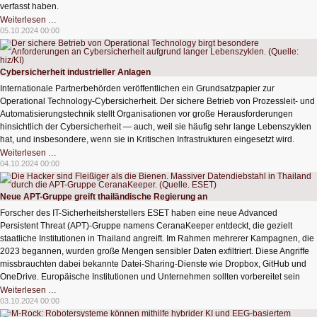
verfasst haben.
KI-
Weiterlesen …
generierte
05.10.2024 00:00
Texte
sind
nicht
authentisch
Cybersicherheit industrieller Anlagen
Internationale Partnerbehörden veröffentlichen ein Grundsatzpapier zur
Operational Technology-Cybersicherheit. Der sichere Betrieb von Prozessleit- und
Automatisierungstechnik stellt Organisationen vor große Herausforderungen
hinsichtlich der Cybersicherheit — auch, weil sie häufig sehr lange Lebenszyklen
hat, und insbesondere, wenn sie in Kritischen Infrastrukturen eingesetzt wird.
Cybersicherheit
Weiterlesen …
industrieller
04.10.2024 00:00
Anlagen
Neue APT-Gruppe greift thailändische Regierung an
Forscher des IT-Sicherheitsherstellers ESET haben eine neue Advanced
Persistent Threat (APT)-Gruppe namens CeranaKeeper entdeckt, die gezielt
staatliche Institutionen in Thailand angreift. Im Rahmen mehrerer Kampagnen, die
2023 begannen, wurden große Mengen sensibler Daten exfiltriert. Diese Angriffe
missbrauchten dabei bekannte Datei-Sharing-Dienste wie Dropbox, GitHub und
OneDrive. Europäische Institutionen und Unternehmen sollten vorbereitet sein
Neue
Weiterlesen …
APT-
03.10.2024 00:00
Gruppe
greift