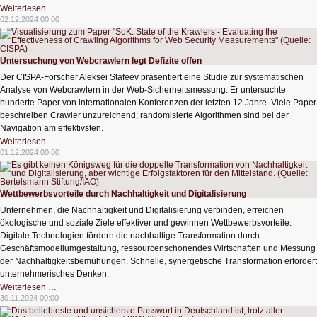
AMIDES
Weiterlesen …
erkennt
02.12.2024 00:00
neue
Varianten
von
Cyberattacken
Untersuchung von Webcrawlern legt Defizite offen
Der CISPA-Forscher Aleksei Stafeev präsentiert eine Studie zur systematischen
Analyse von Webcrawlern in der Web-Sicherheitsmessung. Er untersuchte
hunderte Paper von internationalen Konferenzen der letzten 12 Jahre. Viele Paper
beschreiben Crawler unzureichend; randomisierte Algorithmen sind bei der
Navigation am effektivsten.
Untersuchung
Weiterlesen …
von
01.12.2024 00:00
Webcrawlern
legt
Defizite
offen
Wettbewerbsvorteile durch Nachhaltigkeit und Digitalisierung
Unternehmen, die Nachhaltigkeit und Digitalisierung verbinden, erreichen
ökologische und soziale Ziele effektiver und gewinnen Wettbewerbsvorteile.
Digitale Technologien fördern die nachhaltige Transformation durch
Geschäftsmodellumgestaltung, ressourcenschonendes Wirtschaften und Messung
der Nachhaltigkeitsbemühungen. Schnelle, synergetische Transformation erfordert
unternehmerisches Denken.
Wettbewerbsvorteile
Weiterlesen …
durch
30.11.2024 00:00
Nachhaltigkeit
und