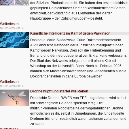
der Silizium- Photonik erreicht: Sie haben den ersten elektrisch
gepumpten Halbleiterlaser für einen kontinuierlichem Betrieb
entwickelt, der vollständig aus Elementen der vierten
Hauptgruppe – der „Siliziumgruppe“ – besteht.
Das
Weiterlesen …
letzte
09.12.2024 00:00
fehlende
Künstliche Intelligenz im Kampf gegen Parkinson
Puzzlestück
für
Das neue Marie-Skłodowska-Curie-Doktorandennetzwerk
die
Silizium-
AIPD erforscht Methoden der Künstlichen Intelligenz für den
Photonik
Kampf gegen Parkinson. Dies soll die Früherkennung und
Behandlung der neurodegenerativen Erkrankung verbessern.
Der Start des Netzwerks erfolgte nun mit einem Kick-off-
Workshop an der Universität Bonn. Noch bis Februar 2025
können sich Master-Absolventinnen und -Absolventen auf die
Doktorandenstellen in ganz Europa bewerben.
Künstliche
Weiterlesen …
Intelligenz
08.12.2024 00:00
im
Drohne hüpft und startet wie Raben
Kampf
gegen
Die leichte Drohne RAVEN von EPFL-Ingenieuren wird selbst
Parkinson
mit schwierigstem Gelände spielend fertig. Die
multifunktionalen Roboterbeine der vogelähnlichen Drohne
ermöglichen es ihr, selbst in Umgebungen, die für geflügelte
Drohnen bisher unzugänglich waren, autonom zu landen und
zu starten.