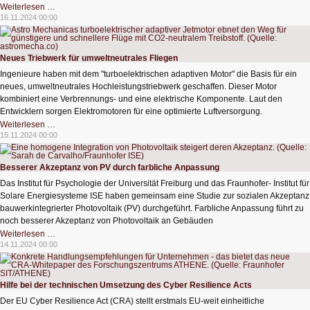
Programmiersprache
Weiterlesen …
bestimmt
16.11.2024 00:00
nicht
die
IT-
Sicherheit
Neues Triebwerk für umweltneutrales Fliegen
Ingenieure haben mit dem "turboelektrischen adaptiven Motor" die Basis für ein
neues, umweltneutrales Hochleistungstriebwerk geschaffen. Dieser Motor
kombiniert eine Verbrennungs- und eine elektrische Komponente. Laut den
Entwicklern sorgen Elektromotoren für eine optimierte Luftversorgung.
Neues
Weiterlesen …
Triebwerk
15.11.2024 00:00
für
umweltneutrales
Fliegen
Besserer Akzeptanz von PV durch farbliche Anpassung
Das Institut für Psychologie der Universität Freiburg und das Fraunhofer- Institut für
Solare Energiesysteme ISE haben gemeinsam eine Studie zur sozialen Akzeptanz
bauwerkintegrierter Photovoltaik (PV) durchgeführt. Farbliche Anpassung führt zu
noch besserer Akzeptanz von Photovoltaik an Gebäuden
Besserer
Weiterlesen …
Akzeptanz
14.11.2024 00:00
von
PV
durch
farbliche
Anpassung
Hilfe bei der technischen Umsetzung des Cyber Resilience Acts
Der EU Cyber Resilience Act (CRA) stellt erstmals EU-weit einheitliche