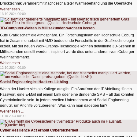
Drucktechnik verändert mit nachgeschalteter Wärmebehandlung die Oberfläche
3D-
Weiterlesen …
Druck
13.10.2024 00:00
mit
mehreren
Farben
in
3D-Computer-Welten in Millisekunden wachsen lassen
einem
Arbeitsgang
Gute Grafik schafft die Atmosphäre. Ein Forschungsteam der Hochschule Coburg
hat in Zusammenarbeit mit AMD bedeutende Fortschritte in der Grafiktechnologie
erzielt. Mit der neuen Work-Graphs-Technologie können detaillierte 3D-Szenen in
Millisekunden erstellt werden. Inspiriert wurde dies unter anderem vom Coburger
Weihnachtsmarkt.
3D-
Weiterlesen …
Computer-
12.10.2024 00:00
Welten
in
Millisekunden
wachsen
Social Engineering ist Hackers Liebling
lassen
Wenn der Hacker sich als Kollege ausgibt. Ein Anruf von der IT-Abteilung für ein
Passwort, eine E-Mail mit einem Link oder eine dringende SMS – all das könnten
Cyberkriminelle sein. In jedem zweiten Unternehmen wird Social Engineering
genutzt, um Angriffe vorzubereiten. Was kann man dagegen tun?
Social
Weiterlesen …
Engineering
11.10.2024 00:00
ist
Hackers
Liebling
Cyber Resilience Act erhöht Cybersicherheit