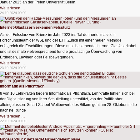
Januar 2025 an der Freien Universität Berlin.
Registrierungsstart
Weiterlesen …
der
24.10.2024 00:00
digitalen
Mathe-
Adventskalender
2024
Internet-Glasfasern erkennen Felssturz
Als der Felssturz von Brienz im Jahr 2023 ins Tal donnerte, mass ein
Forschungsteam der WSL und der ETH Zürich mit einer neuen Methode
erfolgreich die Erschütterungen. Diese nutzt bestehende Internet-Glasfaserkabel
und ist deshalb vielversprechend für die großflächige Überwachung von
Erdbeben, Lawinen oder Felsbewegungen.
Internet-
Weiterlesen …
Glasfasern
23.10.2024 00:00
erkennen
Felssturz
Informatik als Pflichtfach!
8 von 10 Lehrkräften fordern Informatik als Pflichtfach. Lehrkräfte fühlen sich bei
der Digitalisierung von ihrer Schulleitung unterstützt, von der Politik aber
alleingelassen. Smart-School-Wettbewerb des Bitkom geht am 28. Oktober in die
nächste Runde
Informatik
Weiterlesen …
als
22.10.2024 00:00
Pflichtfach!
Fingerabdruck gefährdet Firmengeheimnisse