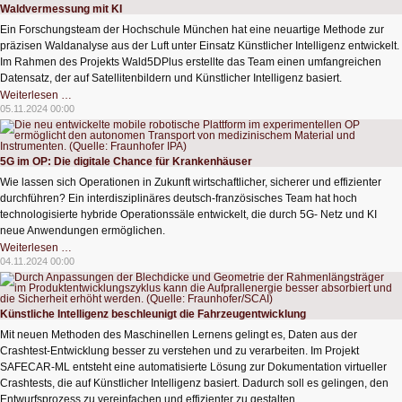
Datenübertragung
Waldvermessung mit KI
Ein Forschungsteam der Hochschule München hat eine neuartige Methode zur
präzisen Waldanalyse aus der Luft unter Einsatz Künstlicher Intelligenz entwickelt.
Im Rahmen des Projekts Wald5DPlus erstellte das Team einen umfangreichen
Datensatz, der auf Satellitenbildern und Künstlicher Intelligenz basiert.
Waldvermessung
Weiterlesen …
mit
05.11.2024 00:00
KI
5G im OP: Die digitale Chance für Krankenhäuser
Wie lassen sich Operationen in Zukunft wirtschaftlicher, sicherer und effizienter
durchführen? Ein interdisziplinäres deutsch-französisches Team hat hoch
technologisierte hybride Operationssäle entwickelt, die durch 5G- Netz und KI
neue Anwendungen ermöglichen.
5G
Weiterlesen …
im
04.11.2024 00:00
OP:
Die
digitale
Chance
für
Künstliche Intelligenz beschleunigt die Fahrzeugentwicklung
Krankenhäuser
Mit neuen Methoden des Maschinellen Lernens gelingt es, Daten aus der
Crashtest-Entwicklung besser zu verstehen und zu verarbeiten. Im Projekt
SAFECAR-ML entsteht eine automatisierte Lösung zur Dokumentation virtueller
Crashtests, die auf Künstlicher Intelligenz basiert. Dadurch soll es gelingen, den
Entwurfsprozess zu vereinfachen und effizienter zu gestalten.