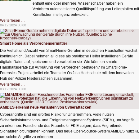
enthält eine oder mehrere. Wissenschaftler haben ein
Verfahren automatisierter Qualitätsprüfung von Leiterplatten mit
Künstlicher Intelligenz entwickelt.
KI
Weiterlesen …
prüft
04.12.2024 00:00
Leiterplatten
automatisch
Smart Home als Verbrechensermittler
Die Vielfalt und Anzahl von SmartHome-Geräten in deutschen Haushalten wächst
kontinuierlich. Dabei nehmen all diese als praktische Helfer installierten Geräte
digitale Daten auf, speichern und verarbeiten sie. Wie könnten smarte
Haushaltsgeräte zur Aufklärung von Verbrechen beitragen? Im SmartHome-
Forensics-Projekt arbeitet ein Team der Ostfalia Hochschule mit dem Innovation-
Hub der Polizei Niedersachsen zusammen.
Smart
Weiterlesen …
Home
03.12.2024 00:00
als
Verbrechensermittler
AMIDES erkennt neue Varianten von Cyberattacken
Cyberangriffe sind ein großes Risiko für Unternehmen. Viele nutzen
Sicherheitsinformations- und Ereignismanagement-Systeme (SIEM), um Angriffe
zu erkennen. Forschende des Fraunhofer FKIE zeigen, dass Angreifende
Signaturen oft umgehen können. Das neue Open-Source-System AMIDES nutzt KI,
um solche Angriffe zu erkennen.