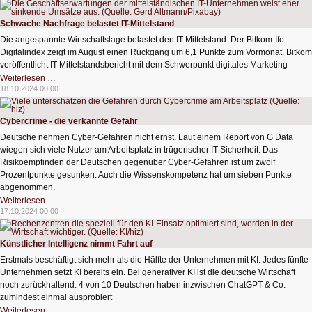
häufig
völlig
realitätsfern
Schwache Nachfrage belastet IT-Mittelstand
Die angespannte Wirtschaftslage belastet den IT-Mittelstand. Der Bitkom-Ifo-
Digitalindex zeigt im August einen Rückgang um 6,1 Punkte zum Vormonat. Bitkom
veröffentlicht IT-Mittelstandsbericht mit dem Schwerpunkt digitales Marketing
Schwache
Weiterlesen …
Nachfrage
18.10.2024 00:00
belastet
IT-
Mittelstand
Cybercrime - die verkannte Gefahr
Deutsche nehmen Cyber-Gefahren nicht ernst. Laut einem Report von G Data
wiegen sich viele Nutzer am Arbeitsplatz in trügerischer IT-Sicherheit. Das
Risikoempfinden der Deutschen gegenüber Cyber-Gefahren ist um zwölf
Prozentpunkte gesunken. Auch die Wissenskompetenz hat um sieben Punkte
abgenommen.
Cybercrime
Weiterlesen …
-
17.10.2024 00:00
die
verkannte
Gefahr
Künstlicher Intelligenz nimmt Fahrt auf
Erstmals beschäftigt sich mehr als die Hälfte der Unternehmen mit KI. Jedes fünfte
Unternehmen setzt KI bereits ein. Bei generativer KI ist die deutsche Wirtschaft
noch zurückhaltend. 4 von 10 Deutschen haben inzwischen ChatGPT & Co.
zumindest einmal ausprobiert
Künstlicher
Weiterlesen …