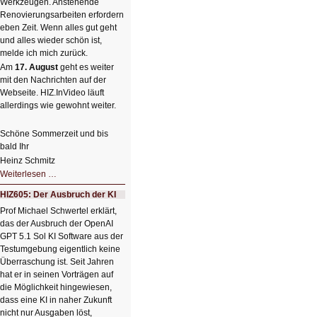
Werkzeugen. Anstehende
Renovierungsarbeiten erfordern
eben Zeit. Wenn alles gut geht
und alles wieder schön ist,
melde ich mich zurück.
Am
17. August
geht es weiter
mit den Nachrichten auf der
Webseite. HIZ.InVideo läuft
allerdings wie gewohnt weiter.
Schöne Sommerzeit und bis
bald Ihr
Heinz Schmitz
Nicht
Weiterlesen …
so
kleine
HIZ605: Der Ausbruch der KI
Sommerpause
😊
Prof Michael Schwertel erklärt,
das der Ausbruch der OpenAI
GPT 5.1 Sol KI Software aus der
Testumgebung eigentlich keine
Überraschung ist. Seit Jahren
hat er in seinen Vorträgen auf
die Möglichkeit hingewiesen,
dass eine KI in naher Zukunft
nicht nur Ausgaben löst,