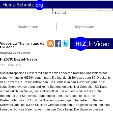
Suchbegriffe
Interessant
Suchen
Nachrichten
Impressum
Videos zu Themen aus der
IT-Szene
Redaktion: Heinz Schmitz
HIZ578: Bastel-Tresor
17.01.2026 11:00
Das Konzept eines Tresors mit einem etwas anderen Komibatuonsschloss hat
seinen Anfang in HIZ564 genommen. Ergänzt durch Teile aus dem 3D-Drucker ist
das Konzept ein Tresor entstanden. Das Schloss in den Tresor eingebaut hat
keine Energieversorgung und keine Bedienelemente. Nur Controller, SD-Karte
und natürlich der Servo, das schloss öffnet und schließt sind im Tresor. Die
Bedienung und Stromversorgung erfolgt über das Bedienteil, das den
Drehschalter, das LCD und die Spannungsversorgung beherbergt. Über ein
Netzwerkkabel mit RJ-45 Steckern wird das Bedienpult angeschlossen und man
kann das Schloss öffnen soweit man den Code kennt. Die Daten zu diesem