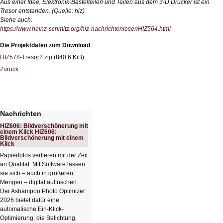
Aus einer Idee, Elektronik-Bastelteilen und Teilen aus dem 3-D Drucker ist ein
Tresor entstanden. (Quelle: hiz)
Siehe auch:
https://www.heinz-schmitz.org/hiz-nachrichtenleser/HIZ564.html
Die Projektdaten zum Download
HIZ578-Tresor2.zip
(840,6 KiB)
Zurück
Nachrichten
HIZ606: Bildverschönerung mit
einem Klick HIZ606:
Bildverschönerung mit einem
Klick
Papierfotos verlieren mit der Zeit
an Qualität. Mit Software lassen
sie sich – auch in größeren
Mengen – digital auffrischen.
Der Ashampoo Photo Optimizer
2026 bietet dafür eine
automatische Ein-Klick-
Optimierung, die Belichtung,