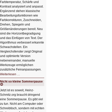
Farbtemperatur, Schärfe und
Kontrast analysiert und anpasst.
Ergänzend stehen klassische
Bearbeitungsfunktionen wie
Farbkorrekturen, Zuschneiden,
Drehen, Spiegeln und
Größenänderungen bereit. Neu
sind die Horizontbegradigung
und das Einfügen von Text. Der
Algorithmus verbessert erkannte
Schwachstellen. Ein
Vergleichsfenster zeigt Original
und optimierte Version
nebeneinander, manuelle
Werkzeuge ermöglichen
zusätzliche Feinanpassungen.
HIZ606:
Weiterlesen …
Bildverschönerung
mit
Nicht so kleine Sommerpause
einem
😊
Klick
HIZ606:
Jetzt ist es soweit, Heinz-
Bildverschönerung
Schmitz.org braucht dringend
mit
einem
eine Sommerpause. Es gibt viel
Klick
zu tun. Nicht am Computer oder
Schreibtisch, sondern mit echten