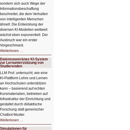
sondern sich auch Wege der
Informationsbeschaffung
beschreitet, die dem Verhalten
von intelligenten Menschen
ähnelt. Die Entwicklung der
diversen KI-Modellen weltweit
wächst eben exponentiell. Der
Ausbruch war ein erster
Vorgeschmack.
HIZ605:
Weiterlesen …
Der
Ausbruch
Datensouveränes KI-System
der
zur Lernunterstützung von
KI
Studierenden
LLM Prof. untersucht, wie eine
KI‑Plattform Lehre und Lernen
an Hochschulen unterstützen
kann – basierend auf echten
Kursmaterialien, betrieben auf
Infrastruktur der Einrichtung und
gestaltet durch didaktische
Forschung statt generischer
Chatbot‑Muster.
Datensouveränes
Weiterlesen …
KI-
System
Simulationen für