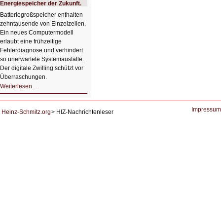
zur
Energiespeicher der Zukunft.
Lernunterstützung
von
Batteriegroßspeicher enthalten
Studierenden
zehntausende von Einzelzellen.
Ein neues Computermodell
erlaubt eine frühzeitige
Fehlerdiagnose und verhindert
so unerwartete Systemausfälle.
Der digitale Zwilling schützt vor
Überraschungen.
Simulationen
Weiterlesen …
für
Energiespeicher
der
Zukunft.
Impressum
Heinz-Schmitz.org
HIZ-Nachrichtenleser