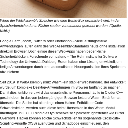
Wenn der WebAssembly Speicher wie eine Bento-Box organisiert wird, in der
Speicherbereiche durch Fächer sauber voneinander getrennt werden. (Quelle.
KI/hiz)
Google Earth, Zoom, Twitch.tv oder Photoshop – viele leistungsstarke
Anwendungen laufen dank des WebAssembly-Standards heute ohne Installation
direkt im Browser. Doch einige dieser Web-Apps haben bedenkliche
Sicherheitslücken. Forschende von paluno – The Ruhr Institute for Software
Technology der Universität Duisburg-Essen haben eine Lösung entwickelt, um
fertige Anwendungen durch eine automatisierte Neuorganisation ihres Speichers
abzusichern.
Seit 2019 ist WebAssembly (kurz Wasm) ein stabiler Webstandard, der entwickelt
wurde, um komplexe Desktop-Anwendungen im Browser lauffähig zu machen.
Damit dies funktioniert, wird das ursprüngliche Programm, häufig in C oder C++
geschrieben, in das von jedem gängigen Browser lesbare Wasm- Binärformat
übersetzt. Die Sache hat allerdings einen Haken: Enthält der Code
Schwachstellen, werden auch diese beim Übersetzen in das Wasm-Modul
übertragen. In C / C++ sind dies typischerweise Speicherzugriffsfehler wie Buffer
Overflows. Hacker können solche Schwachstellen für sogenannte Cross-Site-
Scripting-Angriffe (XSS) ausnutzen und Schadcode einschleusen, den