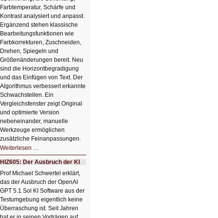
Farbtemperatur, Schärfe und
Kontrast analysiert und anpasst.
Ergänzend stehen klassische
Bearbeitungsfunktionen wie
Farbkorrekturen, Zuschneiden,
Drehen, Spiegeln und
Größenänderungen bereit. Neu
sind die Horizontbegradigung
und das Einfügen von Text. Der
Algorithmus verbessert erkannte
Schwachstellen. Ein
Vergleichsfenster zeigt Original
und optimierte Version
nebeneinander, manuelle
Werkzeuge ermöglichen
zusätzliche Feinanpassungen.
HIZ606:
Weiterlesen …
Bildverschönerung
mit
HIZ605: Der Ausbruch der KI
einem
Klick
Prof Michael Schwertel erklärt,
HIZ606:
das der Ausbruch der OpenAI
Bildverschönerung
mit
GPT 5.1 Sol KI Software aus der
einem
Testumgebung eigentlich keine
Klick
Überraschung ist. Seit Jahren
hat er in seinen Vorträgen auf