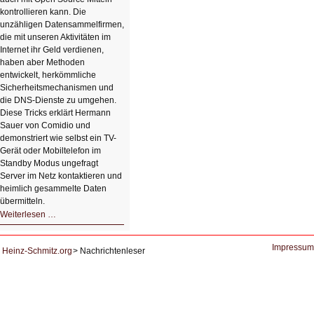
kontrollieren kann. Die
unzähligen Datensammelfirmen,
die mit unseren Aktivitäten im
Internet ihr Geld verdienen,
haben aber Methoden
entwickelt, herkömmliche
Sicherheitsmechanismen und
die DNS-Dienste zu umgehen.
Diese Tricks erklärt Hermann
Sauer von Comidio und
demonstriert wie selbst ein TV-
Gerät oder Mobiltelefon im
Standby Modus ungefragt
Server im Netz kontaktieren und
heimlich gesammelte Daten
übermitteln.
HIZ604:
Weiterlesen …
DNS
und
Datenschutz
Impressum
Heinz-Schmitz.org
Nachrichtenleser