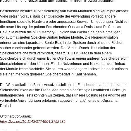
Nutzerinnen und Nutzer dann unwissentlich in ihrem Browser ausführen.
Bestehende Ansätze zur Absicherung von Wasm-Modulen sind kaum praktikabel:
Viele setzen voraus, dass der Quellcode der Anwendung vorliegt, andere
benötigen spezielle Hardware oder angepasste Browser-Umgebungen. Nicht so
die neue Lösung der paluno-Forschenden Oussama Draissi und Prof. Lucas
Davi. Sie nutzen die Multi-Memory-Funktion von Wasm für einen einmaligen,
vollautomatisierten Speicher-Umbau fertiger Module. Die Neuorganisation
erinnert an eine japanische Bento-Box, in der Speisen durch einzelne Fächer
sauber voneinander getrennt werden. Der Vorteil: Durch die Isolation der
Speicherbereiche wird verhindert, dass z. B. HTML-Tags in dem einem
Speicherbereich durch einen Buffer Overflow in einem anderen Speicherbereich
überschrieben werden können. Für die Nutzerinnen und Nutzer hat der Umbau
der Module keine Nachteile. Sie spüren weder längere Ladezeiten noch müssen
sie einen merklich größeren Speicherbedarf in Kauf nehmen.
Die Wirksamkeit des Bento-Ansatzes stellten die Forschenden anhand bekannter
Sicherheitslücken auf die Probe, darunter die berüchtigte Heartbleed-Lücke. „In
umfangreichen Tests konnten wir zeigen, dass unsere Lösung reale Angriffe auf
verbreitete Anwendungen erfolgreich abgewehrt hätte“, erläutert Oussama
Draissi.
Originalpublikation:
https://doi.org/10.1145/3774904.3792439