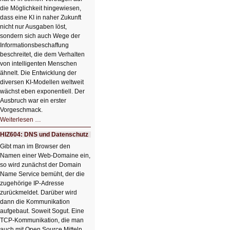
die Möglichkeit hingewiesen,
dass eine KI in naher Zukunft
nicht nur Ausgaben löst,
sondern sich auch Wege der
Informationsbeschaffung
beschreitet, die dem Verhalten
von intelligenten Menschen
ähnelt. Die Entwicklung der
diversen KI-Modellen weltweit
wächst eben exponentiell. Der
Ausbruch war ein erster
Vorgeschmack.
HIZ605:
Weiterlesen …
Der
Ausbruch
HIZ604: DNS und Datenschutz
der
KI
Gibt man im Browser den
Namen einer Web-Domaine ein,
so wird zunächst der Domain
Name Service bemüht, der die
zugehörige IP-Adresse
zurückmeldet. Darüber wird
dann die Kommunikation
aufgebaut. Soweit Sogut. Eine
TCP-Kommunikation, die man
auch mit Open Source Mitteln