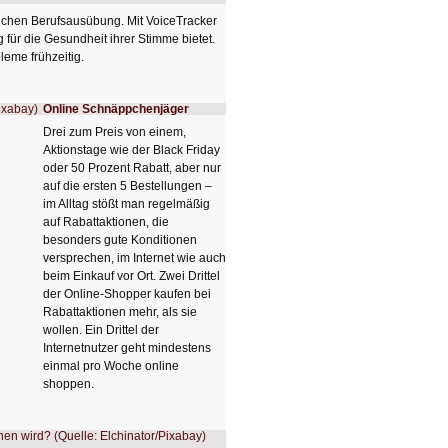
glichen Berufsausübung. Mit VoiceTracker
 für die Gesundheit ihrer Stimme bietet.
leme frühzeitig.
Online Schnäppchenjäger
Drei zum Preis von einem,
Aktionstage wie der Black Friday
oder 50 Prozent Rabatt, aber nur
auf die ersten 5 Bestellungen –
im Alltag stößt man regelmäßig
auf Rabattaktionen, die
besonders gute Konditionen
versprechen, im Internet wie auch
beim Einkauf vor Ort. Zwei Drittel
der Online-Shopper kaufen bei
Rabattaktionen mehr, als sie
wollen. Ein Drittel der
Internetnutzer geht mindestens
einmal pro Woche online
shoppen.