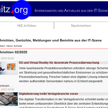
Interessantes und Aktuelles aus der IT-Szene
HIZ.InVideo
Nachrichten
hrichten, Gerüchte, Meldungen und Berichte aus der IT-Szene
tion: Heinz Schmitz
hrichten 02/2025
2.2025 00:00
5G und Virtual Reality für dezentrale Prozessüberwachung
Viele laserbasierte Produktionsverfahren erfordern strenge Sich
vor Strahlung und gesundheitsschädlichen Emissionen zu schützen
Prozessüberwachung. Forscher haben eine digitale Lösung entwicke
werden aufbereitete Sensordaten nahezu in Echtzeit dargestellt.
5G
erlesen …
und
2.2025 00:00
Virtual
Digitalisierung treibt Verlagsbranche voran
Reality
für
Die digitale Transformation in der Verlagsbranche schreitet weiter 
dezentrale
Prozessüberwachung
bietet einen umfassenden Überblick über die zentralen Entwicklun