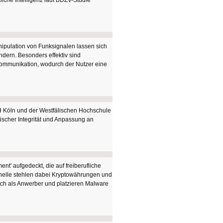
liche Intelligenz laut BDZV-Studie
anipulation von Funksignalen lassen sich
dern. Besonders effektiv sind
Kommunikation, wodurch der Nutzer eine
H Köln und der Westfälischen Hochschule
ischer Integrität und Anpassung an
' aufgedeckt, die auf freiberufliche
inelle stehlen dabei Kryptowährungen und
ch als Anwerber und platzieren Malware