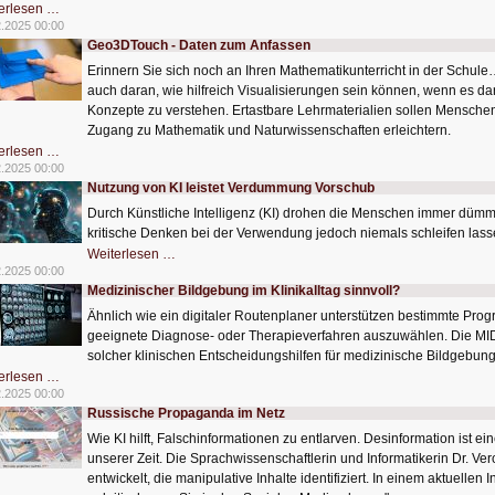
Wie
erlesen …
umgehen
2.2025 00:00
mit
Geo3DTouch - Daten zum Anfassen
Hass
und
Erinnern Sie sich noch an Ihren Mathematikunterricht in der Schule… 
Hetze
im
auch daran, wie hilfreich Visualisierungen sein können, wenn es d
Netz?
Konzepte zu verstehen. Ertastbare Lehrmaterialien sollen Mensc
Zugang zu Mathematik und Naturwissenschaften erleichtern.
Geo3DTouch
erlesen …
-
2.2025 00:00
Daten
Nutzung von KI leistet Verdummung Vorschub
zum
Anfassen
Durch Künstliche Intelligenz (KI) drohen die Menschen immer dümm
kritische Denken bei der Verwendung jedoch niemals schleifen las
Nutzung
Weiterlesen …
von
2.2025 00:00
KI
Medizinischer Bildgebung im Klinikalltag sinnvoll?
leistet
Verdummung
Ähnlich wie ein digitaler Routenplaner unterstützen bestimmte Progr
Vorschub
geeignete Diagnose- oder Therapieverfahren auszuwählen. Die MID
solcher klinischen Entscheidungshilfen für medizinische Bildgebung
Medizinischer
erlesen …
Bildgebung
2.2025 00:00
im
Russische Propaganda im Netz
Klinikalltag
sinnvoll?
Wie KI hilft, Falschinformationen zu entlarven. Desinformation ist 
unserer Zeit. Die Sprachwissenschaftlerin und Informatikerin Dr. V
entwickelt, die manipulative Inhalte identifiziert. In einem aktuellen 