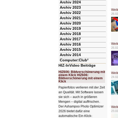
Archiv 2024
Archiv 2023
Weit
Archiv 2022
26.0
Archiv 2021
Archiv 2020
Archiv 2019
Archiv 2018
Archiv 2017
Weit
Archiv 2016
25.0
Archiv 2015
Archiv 2014
Computer:Club²
HIZ-InVideo Beiträge
HIZ606: Bildverschönerung mit
Weit
einem Klick HIZ606:
24.0
Bildverschönerung mit einem
Klick
Papierfotos verlieren mit der Zeit
an Qualität. Mit Software lassen
sie sich – auch in größeren
Mengen – digital auffrischen.
Der Ashampoo Photo Optimizer
Weit
2026 bietet dafür eine
23.0
automatische Ein-Klick-