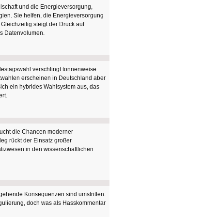
lschaft und die Energieversorgung,
ien. Sie helfen, die Energieversorgung
Gleichzeitig steigt der Druck auf
es Datenvolumen.
destagswahl verschlingt tonnenweise
etwahlen erscheinen in Deutschland aber
 sich ein hybrides Wahlsystem aus, das
rt.
sucht die Chancen moderner
g rückt der Einsatz großer
izwesen in den wissenschaftlichen
rgehende Konsequenzen sind umstritten.
 Regulierung, doch was als Hasskommentar