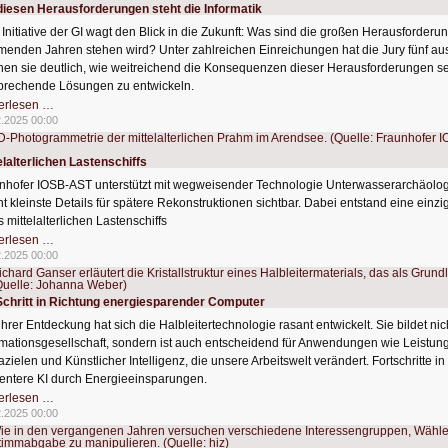
diesen Herausforderungen steht die Informatik
 Initiative der GI wagt den Blick in die Zukunft: Was sind die großen Herausforderun
enden Jahren stehen wird? Unter zahlreichen Einreichungen hat die Jury fünf au
en sie deutlich, wie weitreichend die Konsequenzen dieser Herausforderungen sei
prechende Lösungen zu entwickeln.
Vor
erlesen …
diesen
2.2025 00:00
Herausforderungen
steht
die
elalterlichen Lastenschiffs
Informatik
nhofer IOSB-AST unterstützt mit wegweisender Technologie Unterwasserarchäolo
t kleinste Details für spätere Rekonstruktionen sichtbar. Dabei entstand eine ein
s mittelalterlichen Lastenschiffs
Unterwasser-
erlesen …
Photogrammetrie
2.2025 00:00
eines
mittelalterlichen
Lastenschiffs
Schritt in Richtung energiesparender Computer
 ihrer Entdeckung hat sich die Halbleitertechnologie rasant entwickelt. Sie bildet ni
rmationsgesellschaft, sondern ist auch entscheidend für Anwendungen wie Leistung
azielen und Künstlicher Intelligenz, die unsere Arbeitswelt verändert. Fortschritte in
zientere KI durch Energieeinsparungen.
Ein
erlesen …
Schritt
2.2025 00:00
in
Richtung
energiesparender