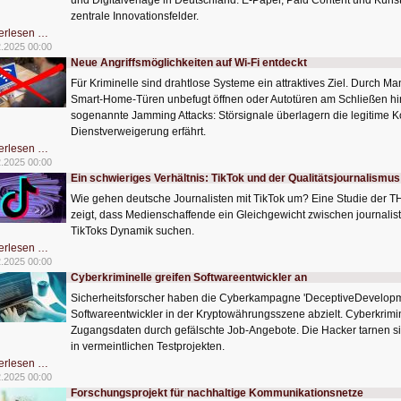
und Digitalverlage in Deutschland. E-Paper, Paid Content und Künst
zentrale Innovationsfelder.
Digitalisierung
erlesen …
treibt
2.2025 00:00
Verlagsbranche
Neue Angriffsmöglichkeiten auf Wi-Fi entdeckt
voran
Für Kriminelle sind drahtlose Systeme ein attraktives Ziel. Durch M
Smart-Home-Türen unbefugt öffnen oder Autotüren am Schließen hin
sogenannte Jamming Attacks: Störsignale überlagern die legitime 
Dienstverweigerung erfährt.
Neue
erlesen …
Angriffsmöglichkeiten
2.2025 00:00
auf
Ein schwieriges Verhältnis: TikTok und der Qualitätsjournalismus
Wi-
Fi
Wie gehen deutsche Journalisten mit TikTok um? Eine Studie der T
entdeckt
zeigt, dass Medienschaffende ein Gleichgewicht zwischen journalist
TikToks Dynamik suchen.
Ein
erlesen …
schwieriges
2.2025 00:00
Verhältnis:
Cyberkriminelle greifen Softwareentwickler an
TikTok
und
Sicherheitsforscher haben die Cyberkampagne 'DeceptiveDevelopment
der
Qualitätsjournalismus
Softwareentwickler in der Kryptowährungsszene abzielt. Cyberkrim
Zugangsdaten durch gefälschte Job-Angebote. Die Hacker tarnen si
in vermeintlichen Testprojekten.
Cyberkriminelle
erlesen …
greifen
2.2025 00:00
Softwareentwickler
Forschungsprojekt für nachhaltige Kommunikationsnetze
an