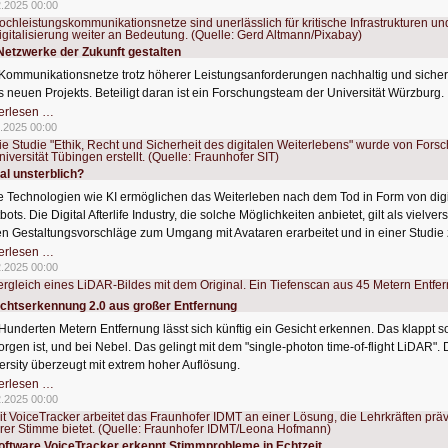
lieben
2.2025 00:00
den
Valentinstag
Netzwerke der Zukunft gestalten
Kommunikationsnetze trotz höherer Leistungsanforderungen nachhaltig und sicher 
s neuen Projekts. Beteiligt daran ist ein Forschungsteam der Universität Würzburg.
Die
erlesen …
Netzwerke
.2025 00:00
der
Zukunft
gestalten
tal unsterblich?
 Technologien wie KI ermöglichen das Weiterleben nach dem Tod in Form von digi
bots. Die Digital Afterlife Industry, die solche Möglichkeiten anbietet, gilt als vie
n Gestaltungsvorschläge zum Umgang mit Avataren erarbeitet und in einer Studi
Digital
erlesen …
unsterblich?
2.2025 00:00
chtserkennung 2.0 aus großer Entfernung
Hunderten Metern Entfernung lässt sich künftig ein Gesicht erkennen. Das klappt s
orgen ist, und bei Nebel. Das gelingt mit dem "single-photon time-of-flight LiDAR".
ersity überzeugt mit extrem hoher Auflösung.
Gesichtserkennung
erlesen …
2.0
2.2025 00:00
aus
großer
Entfernung
oftware VoiceTracker erkennt Stimmprobleme in Echtzeit