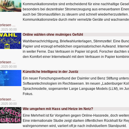
Kommunikationsnetze sind entscheidend für eine nachhaltige Gesel
besonders bei dezentraler Stromerzeugung aus erneuerbaren Energ
auch bei Stromausfällen zu steuern und schnell wiederherzustellen. 
Kommunikationsnetze durch mehr vernetzte Geräte und wachsend
Forschungsprojekt
erlesen …
für
2.2025 00:00
nachhaltige
Online wählen ohne mulmiges Gefühl
Kommunikationsnetze
Wahlbenachrichtigung, Briefwahlunterlagen, Stimmzettel: Eine Bun
Papier und erzeugt erheblichen organisatorischen Aufwand. Intern
in weiter Ferne. Das Vertrauen in Papier ist groß. Forscher dachten
den Komfort einer Internetwahl mit dem Vertrauen in Papier kombinie
Online
erlesen …
wählen
2.2025 00:00
ohne
Künstliche Intelligenz in der Justiz
mulmiges
Gefühl
Ein neuer Forschungsverbund der Daimler und Benz Stiftung unter
Softwaretechnologien im Rechtswesen. Im neuen „Ladenburger Kolle
Sprachmodelle, sogenannter Large Language Models (LLM), im Just
Fokus.
Künstliche
erlesen …
Intelligenz
2.2025 00:00
in
Wie umgehen mit Hass und Hetze im Netz?
der
Justiz
Eine Mehrheit ist für Vorgehen gegen Online-Hassrede, doch weite
Eine internationale Studie zeigt starken öffentlichen Rückhalt für
wahrgenommen wird, variiert oft je nach individuellem Standpunkt.