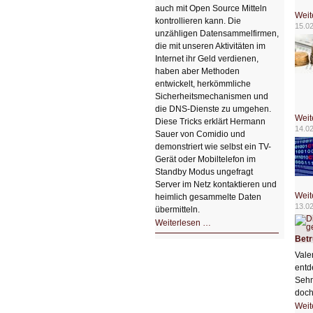
auch mit Open Source Mitteln
Weit
kontrollieren kann. Die
15.0
unzähligen Datensammelfirmen,
die mit unseren Aktivitäten im
Internet ihr Geld verdienen,
haben aber Methoden
entwickelt, herkömmliche
Sicherheitsmechanismen und
die DNS-Dienste zu umgehen.
Weit
Diese Tricks erklärt Hermann
14.0
Sauer von Comidio und
demonstriert wie selbst ein TV-
Gerät oder Mobiltelefon im
Standby Modus ungefragt
Server im Netz kontaktieren und
Weit
heimlich gesammelte Daten
13.0
übermitteln.
HIZ604:
Weiterlesen …
DNS
und
Betr
Datenschutz
Vale
entd
Sehn
doch
Weit