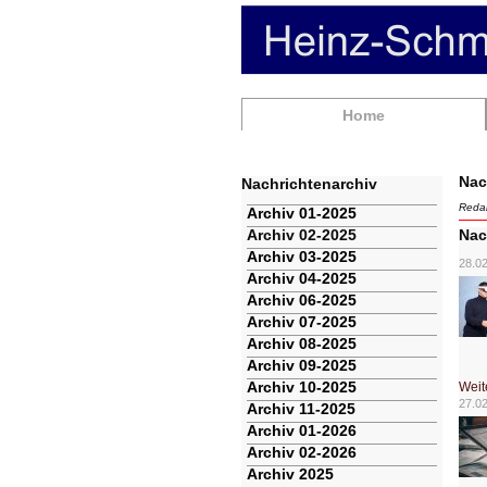
Navigation
Home
überspringen
Nac
Nachrichtenarchiv
Redak
Navigation
Archiv 01-2025
überspringen
Archiv 02-2025
Nac
Archiv 03-2025
28.0
Archiv 04-2025
Archiv 06-2025
Archiv 07-2025
Archiv 08-2025
Archiv 09-2025
Archiv 10-2025
Weit
27.0
Archiv 11-2025
Archiv 01-2026
Archiv 02-2026
Archiv 2025