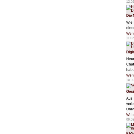
12.0
Die 
Wie 
eine
Weit
11.02
Digi
Neue
Chat
habe
Weit
10.0
Gesi
Aus 
verb
Univ
Weit
09.0
KI-S