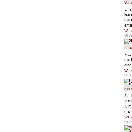
Vor 
Eine
komm
mach
ents
Weit
06.0
mitt
Frau
mach
eine
Weit
05.0
Ein 
Seit
Info
Klim
effi
Weit
04.0