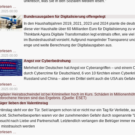
unkritisch, was Sie in den Sozialen Medien lesen."
Russische
erlesen …
Propaganda
2.2025 00:00
im
Bundesausgaben für Digitalisierung offengelegt
Netz
In den Haushaltsjahren 2019, 2021, 2023 und 2024 plante die deu
diese vier Haushalte über 60 Milliarden Euro für Digitalisierung z
Thinktank Agora Digitale Transformation legt erstmals offen, wie vie
im Bundeshaushalt vorsieht. Aufgrund mangelnder Transparenz und D
enge und weite Berechnung der Digitalausgaben aus.
Bundesausgaben
erlesen …
für
2.2025 00:00
Digitalisierung
Angst vor Cyberbedrohung
offengelegt
Mehrheit der Deutschen hat Angst vor Cyberangriffen – und einem 
durch Cybercrime für Deutschland, 6 von 10 fürchten einen Cyberkr
Russland und China – aber ein Drittel sieht auch die USA als Gefahr
Angst
erlesen …
vor
2.2025 00:00
Cyberbedrohung
üger lieben den Valentinstag
ntinstag steht vor der Tür. Seit langem schon ist er nicht nur ein Tag für Verliebte, 
eckt. Sicherheitsexperten waren vor der zunehmenden Gefahr durch sogenannte "L
sucht nach Liebe und Partnerschaft. Letztendlich verlangen die Betrüger immer meh
 misstrauisch werden
Betrüger
erlesen …