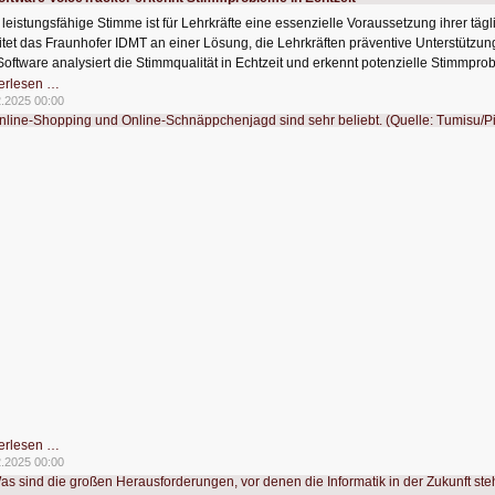
 leistungsfähige Stimme ist für Lehrkräfte eine essenzielle Voraussetzung ihrer tä
itet das Fraunhofer IDMT an einer Lösung, die Lehrkräften präventive Unterstützung
Software analysiert die Stimmqualität in Echtzeit und erkennt potenzielle Stimmprob
KI-
erlesen …
Software
2.2025 00:00
VoiceTracker
erkennt
Stimmprobleme
in
Echtzeit
Online
erlesen …
Schnäppchenjäger
2.2025 00:00