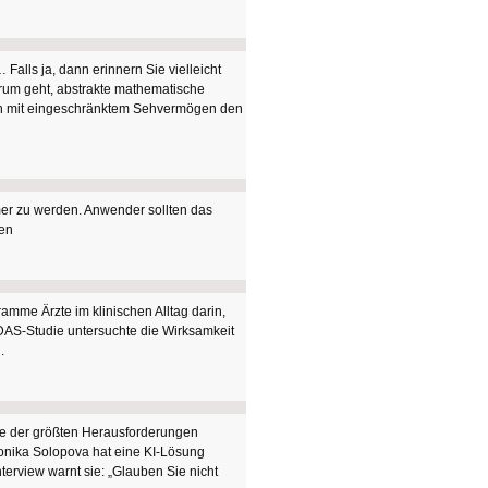
Falls ja, dann erinnern Sie vielleicht
arum geht, abstrakte mathematische
hen mit eingeschränktem Sehvermögen den
er zu werden. Anwender sollten das
sen
amme Ärzte im klinischen Alltag darin,
AS-Studie untersuchte die Wirksamkeit
.
eine der größten Herausforderungen
eronika Solopova hat eine KI-Lösung
Interview warnt sie: „Glauben Sie nicht