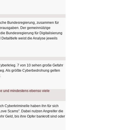
tsche Bundesregierung, zusammen für
u verausgaben. Der gemeinnützige
l die Bundesregierung für Digitalisierung
etailtiefe weist die Analyse jeweils
Cyberkrieg. 7 von 10 sehen große Gefahr
ieg. Als größte Cyberbedrohung gelten
.
auch Cyberkriminelle haben ihn für sich
ove Scams". Dabei nutzen Angreifer die
r Geld, bis ihre Opfer bankrott sind oder