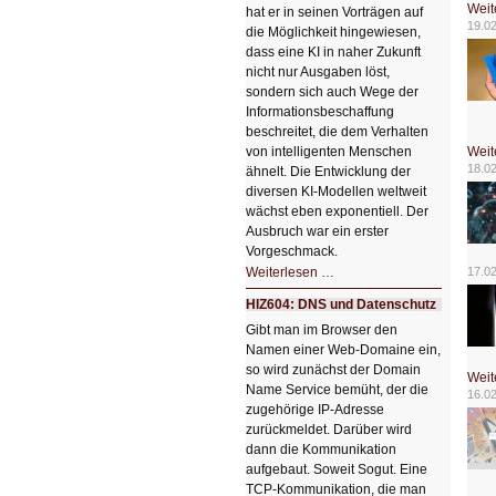
Weit
hat er in seinen Vorträgen auf
19.0
die Möglichkeit hingewiesen,
dass eine KI in naher Zukunft
nicht nur Ausgaben löst,
sondern sich auch Wege der
Informationsbeschaffung
beschreitet, die dem Verhalten
von intelligenten Menschen
Weit
18.0
ähnelt. Die Entwicklung der
diversen KI-Modellen weltweit
wächst eben exponentiell. Der
Ausbruch war ein erster
Vorgeschmack.
HIZ605:
Weiterlesen …
17.0
Der
Ausbruch
HIZ604: DNS und Datenschutz
der
KI
Gibt man im Browser den
Namen einer Web-Domaine ein,
so wird zunächst der Domain
Weit
Name Service bemüht, der die
16.0
zugehörige IP-Adresse
zurückmeldet. Darüber wird
dann die Kommunikation
aufgebaut. Soweit Sogut. Eine
TCP-Kommunikation, die man