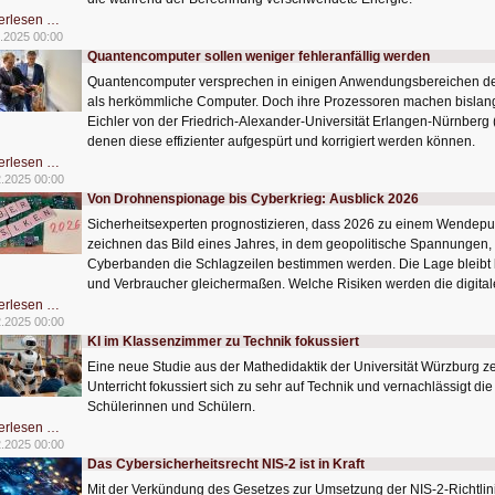
Stapel-
erlesen …
Chip
.2025 00:00
senkt
Quantencomputer sollen weniger fehleranfällig werden
Stromverbrauch
von
Quantencomputer versprechen in einigen Anwendungsbereichen deut
Servern
als herkömmliche Computer. Doch ihre Prozessoren machen bislang n
Eichler von der Friedrich-Alexander-Universität Erlangen-Nürnberg
denen diese effizienter aufgespürt und korrigiert werden können.
Quantencomputer
erlesen …
sollen
2.2025 00:00
weniger
Von Drohnenspionage bis Cyberkrieg: Ausblick 2026
fehleranfällig
werden
Sicherheitsexperten prognostizieren, dass 2026 zu einem Wendepunkt
zeichnen das Bild eines Jahres, in dem geopolitische Spannungen,
Cyberbanden die Schlagzeilen bestimmen werden. Die Lage bleibt b
und Verbraucher gleichermaßen. Welche Risiken werden die digital
Von
erlesen …
Drohnenspionage
2.2025 00:00
bis
KI im Klassenzimmer zu Technik fokussiert
Cyberkrieg:
Ausblick
Eine neue Studie aus der Mathedidaktik der Universität Würzburg ze
2026
Unterricht fokussiert sich zu sehr auf Technik und vernachlässigt di
Schülerinnen und Schülern.
KI
erlesen …
im
2.2025 00:00
Klassenzimmer
Das Cybersicherheitsrecht NIS-2 ist in Kraft
zu
Technik
Mit der Verkündung des Gesetzes zur Umsetzung der NIS-2-Richtlin
fokussiert