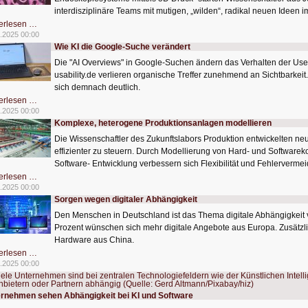
interdisziplinäre Teams mit mutigen, „wilden“, radikal neuen Ideen i
Biokompatibler
erlesen …
Mikrooptiken
.2025 00:00
für
Wie KI die Google-Suche verändert
Hightech-
Endoskope
Die "AI Overviews" in Google-Suchen ändern das Verhalten der Use
usability.de verlieren organische Treffer zunehmend an Sichtbarkeit
sich demnach deutlich.
Wie
erlesen …
KI
.2025 00:00
die
Komplexe, heterogene Produktionsanlagen modellieren
Google-
Suche
Die Wissenschaftler des Zukunftslabors Produktion entwickelten 
verändert
effizienter zu steuern. Durch Modellierung von Hard- und Software
Software- Entwicklung verbessern sich Flexibilität und Fehlerverme
Komplexe,
erlesen …
heterogene
.2025 00:00
Produktionsanlagen
Sorgen wegen digitaler Abhängigkeit
modellieren
Den Menschen in Deutschland ist das Thema digitale Abhängigkeit 
Prozent wünschen sich mehr digitale Angebote aus Europa. Zusätzli
Hardware aus China.
Sorgen
erlesen …
wegen
.2025 00:00
digitaler
Abhängigkeit
rnehmen sehen Abhängigkeit bei KI und Software