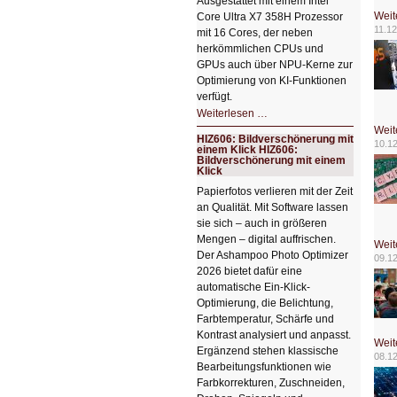
Ausgestattet mit einem Intel
Weit
Core Ultra X7 358H Prozessor
11.12
mit 16 Cores, der neben
herkömmlichen CPUs und
GPUs auch über NPU-Kerne zur
Optimierung von KI-Funktionen
verfügt.
HIZ607:
Weiterlesen …
Schicker
Weit
kompakter
HIZ606: Bildverschönerung mit
Rechenturbo
10.1
einem Klick HIZ606:
Bildverschönerung mit einem
Klick
Papierfotos verlieren mit der Zeit
an Qualität. Mit Software lassen
sie sich – auch in größeren
Mengen – digital auffrischen.
Weit
Der Ashampoo Photo Optimizer
09.1
2026 bietet dafür eine
automatische Ein-Klick-
Optimierung, die Belichtung,
Farbtemperatur, Schärfe und
Kontrast analysiert und anpasst.
Weit
Ergänzend stehen klassische
08.1
Bearbeitungsfunktionen wie
Farbkorrekturen, Zuschneiden,