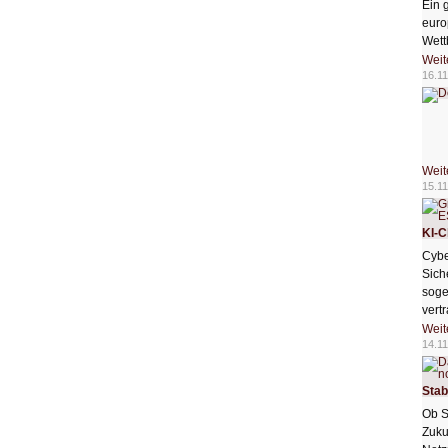
Ein 
euro
Wett
Weit
16.11
Weit
15.11
KI-C
Cybe
Sich
soge
vert
Weit
14.11
Stab
Ob S
Zuku