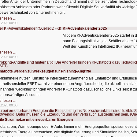
großer Anteil der Unternehmen in Deutschland nimmt sich bei zentralen Technologie
päischen Anbietern oder Partnern wahr. Obwohl Digitale Souveränität als wichtige V
bewerbsfähigkeit von Unternehmen gilt.
Unternehmen
erlesen …
sehen
.2025 00:00
Abhängigkeit
KI-Adventskalender 2025
bei
KI
Mit dem KI-Adventskalender 2025 startet in 
und
Software
bono Bildungsinitiative, die Schüler ab der 1
Welt der Künstlichen Intelligenz (KI) heranfüh
KI-
erlesen …
Adventskalender
.2025 00:00
2025
hatbots werden zu Werkzeugen für Phishing-Angriffe
rkriminelle nutzen Künstliche Intelligenz zunehmend als Einfallstor und Erfüllungsg
erheitshersteller ESET warnt vor einer neuen Angriffsmethode, die aktuell in sozia
nannten "Grokking" bringen Angreifer KI-Chatbots dazu, schädliche Links selbst z
rauenswürdiger Accounts.
KI-
erlesen …
Chatbots
.2025 00:00
werden
zu
Werkzeugen
für
ile Stromnetze mit erneuerbaren Energien
Phishing-
Angriffe
olarstrom, Wärmepumpe oder E-Auto: Immer mehr Energiequellen speisen dezentra
nftslabors Energie untersuchen, wie digitale Steuerung und Simulation helfen, 