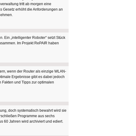
erwaltung tritt ab morgen eine
as Gesetz erhöht die Anforderungen an
rnehmen.
Ein „intelligenter Roboter“ setzt Stück
zusammen. Im Projekt RePAIR haben
ern, wenn der Router als einzige WLAN-
imale Ergebnisse gibt es dabei jedoch
n Fakten und Tipps zur optimalen
hung, doch systematisch bewahrt wird sie
 erschließen Programme aus sechs
 60 Jahren wird archiviert und ediert.