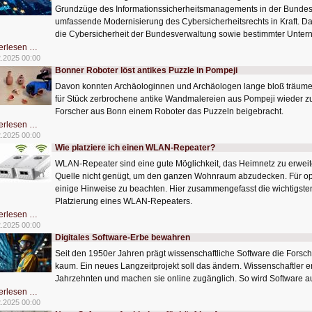
Grundzüge des Informationssicherheitsmanagements in der Bundesv
umfassende Modernisierung des Cybersicherheitsrechts in Kraft. D
die Cybersicherheit der Bundesverwaltung sowie bestimmter Unte
Das
erlesen …
Cybersicherheitsrecht
2.2025 00:00
NIS-
Bonner Roboter löst antikes Puzzle in Pompeji
2
ist
Davon konnten Archäologinnen und Archäologen lange bloß träumen. 
in
Kraft
für Stück zerbrochene antike Wandmalereien aus Pompeji wieder 
Forscher aus Bonn einem Roboter das Puzzeln beigebracht.
Bonner
erlesen …
Roboter
2.2025 00:00
löst
Wie platziere ich einen WLAN-Repeater?
antikes
Puzzle
WLAN-Repeater sind eine gute Möglichkeit, das Heimnetz zu erweit
in
Pompeji
Quelle nicht genügt, um den ganzen Wohnraum abzudecken. Für opt
einige Hinweise zu beachten. Hier zusammengefasst die wichtigste
Platzierung eines WLAN-Repeaters.
Wie
erlesen …
platziere
2.2025 00:00
ich
Digitales Software-Erbe bewahren
einen
WLAN-
Seit den 1950er Jahren prägt wissenschaftliche Software die Forsc
Repeater?
kaum. Ein neues Langzeitprojekt soll das ändern. Wissenschaftler
Jahrzehnten und machen sie online zugänglich. So wird Software aus
Digitales
erlesen …
Software-
2.2025 00:00
Erbe