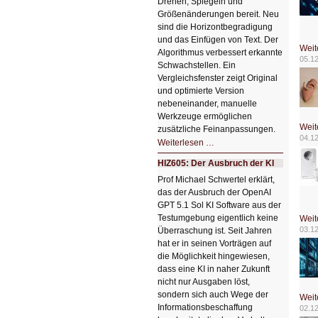
Drehen, Spiegeln und
Größenänderungen bereit. Neu
sind die Horizontbegradigung
und das Einfügen von Text. Der
Weit
Algorithmus verbessert erkannte
05.1
Schwachstellen. Ein
Vergleichsfenster zeigt Original
und optimierte Version
nebeneinander, manuelle
Werkzeuge ermöglichen
Weit
zusätzliche Feinanpassungen.
04.1
HIZ606:
Weiterlesen …
Bildverschönerung
mit
HIZ605: Der Ausbruch der KI
einem
Klick
Prof Michael Schwertel erklärt,
HIZ606:
das der Ausbruch der OpenAI
Bildverschönerung
mit
GPT 5.1 Sol KI Software aus der
einem
Testumgebung eigentlich keine
Klick
Weit
03.1
Überraschung ist. Seit Jahren
hat er in seinen Vorträgen auf
die Möglichkeit hingewiesen,
dass eine KI in naher Zukunft
nicht nur Ausgaben löst,
sondern sich auch Wege der
Weit
Informationsbeschaffung
02.1