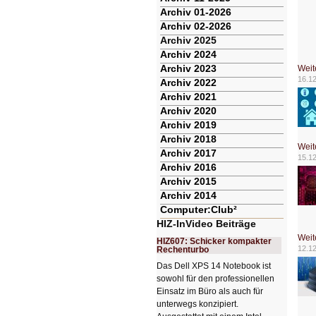
Archiv 01-2026
Archiv 02-2026
Archiv 2025
Archiv 2024
Archiv 2023
Weit
16.1
Archiv 2022
Archiv 2021
Archiv 2020
Archiv 2019
Archiv 2018
Weit
Archiv 2017
15.1
Archiv 2016
Archiv 2015
Archiv 2014
Computer:Club²
HIZ-InVideo Beiträge
Weit
HIZ607: Schicker kompakter
12.1
Rechenturbo
Das Dell XPS 14 Notebook ist
sowohl für den professionellen
Einsatz im Büro als auch für
unterwegs konzipiert.