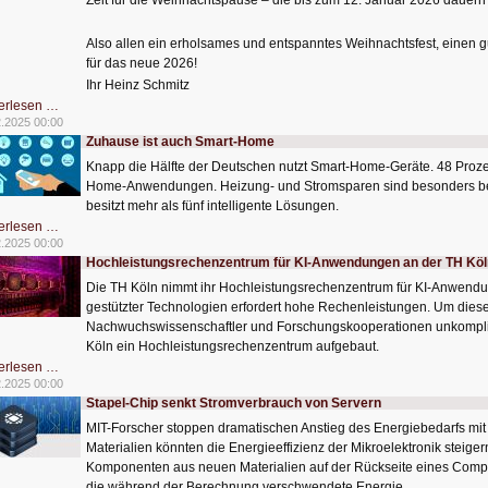
Zeit für die Weihnachtspause – die bis zum 12. Januar 2026 dauern 
Also allen ein erholsames und entspanntes Weihnachtsfest, einen 
für das neue 2026!
Ihr Heinz Schmitz
Frohe
erlesen …
Festtage
2.2025 00:00
Zuhause ist auch Smart-Home
Knapp die Hälfte der Deutschen nutzt Smart-Home-Geräte. 48 Proz
Home-Anwendungen. Heizung- und Stromsparen sind besonders bel
besitzt mehr als fünf intelligente Lösungen.
Zuhause
erlesen …
ist
2.2025 00:00
auch
Hochleistungsrechenzentrum für KI-Anwendungen an der TH Köl
Smart-
Home
Die TH Köln nimmt ihr Hochleistungsrechenzentrum für KI-Anwendun
gestützter Technologien erfordert hohe Rechenleistungen. Um dies
Nachwuchswissenschaftler und Forschungskooperationen unkomplizie
Köln ein Hochleistungsrechenzentrum aufgebaut.
Hochleistungsrechenzentrum
erlesen …
für
2.2025 00:00
KI-
Stapel-Chip senkt Stromverbrauch von Servern
Anwendungen
an
MIT-Forscher stoppen dramatischen Anstieg des Energiebedarfs mit
der
TH
Materialien könnten die Energieeffizienz der Mikroelektronik steige
Köln
Komponenten aus neuen Materialien auf der Rückseite eines Comput
die während der Berechnung verschwendete Energie.