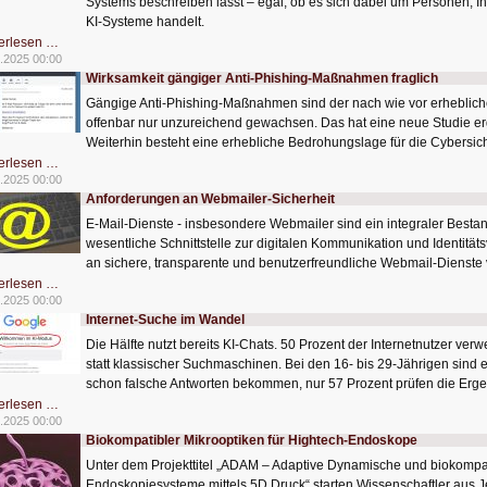
Systems beschreiben lässt – egal, ob es sich dabei um Personen, In
KI-Systeme handelt.
Sechs
erlesen …
Kriterien
.2025 00:00
für
Wirksamkeit gängiger Anti-Phishing-Maßnahmen fraglich
die
Vertrauenswürdigkeit
Gängige Anti-Phishing-Maßnahmen sind der nach wie vor erheblic
von
KI
offenbar nur unzureichend gewachsen. Das hat eine neue Studie erg
Weiterhin besteht eine erhebliche Bedrohungslage für die Cybersic
Wirksamkeit
erlesen …
gängiger
.2025 00:00
Anti-
Anforderungen an Webmailer-Sicherheit
Phishing-
Maßnahmen
E-Mail-Dienste - insbesondere Webmailer sind ein integraler Bestand
fraglich
wesentliche Schnittstelle zur digitalen Kommunikation und Identitä
an sichere, transparente und benutzerfreundliche Webmail-Dienste v
Anforderungen
erlesen …
an
.2025 00:00
Webmailer-
Internet-Suche im Wandel
Sicherheit
Die Hälfte nutzt bereits KI-Chats. 50 Prozent der Internetnutzer ve
statt klassischer Suchmaschinen. Bei den 16- bis 29-Jährigen sind e
schon falsche Antworten bekommen, nur 57 Prozent prüfen die Erge
Internet-
erlesen …
Suche
.2025 00:00
im
Biokompatibler Mikrooptiken für Hightech-Endoskope
Wandel
Unter dem Projekttitel „ADAM – Adaptive Dynamische und biokompat
Endoskopiesysteme mittels 5D Druck“ starten Wissenschaftler aus 