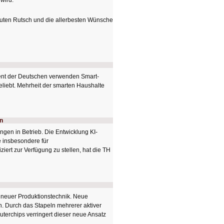
wird.
guten Rutsch und die allerbesten Wünsche
ent der Deutschen verwenden Smart-
iebt. Mehrheit der smarten Haushalte
n
gen in Betrieb. Die Entwicklung KI-
e insbesondere für
rt zur Verfügung zu stellen, hat die TH
 neuer Produktionstechnik. Neue
rn. Durch das Stapeln mehrerer aktiver
erchips verringert dieser neue Ansatz