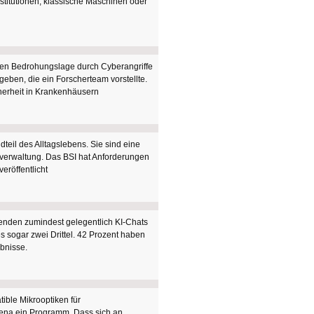
stitutionen, klassische Maschinen oder
hen Bedrohungslage durch Cyberangriffe
eben, die ein Forscherteam vorstellte.
herheit in Krankenhäusern
teil des Alltagslebens. Sie sind eine
tsverwaltung. Das BSI hat Anforderungen
eröffentlicht
rwenden zumindest gelegentlich KI-Chats
s sogar zwei Drittel. 42 Prozent haben
bnisse.
ible Mikrooptiken für
Jena ein Programm. Dass sich an