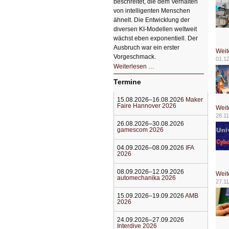
beschreitet, die dem Verhalten
von intelligenten Menschen
ähnelt. Die Entwicklung der
diversen KI-Modellen weltweit
wächst eben exponentiell. Der
Ausbruch war ein erster
Weit
Vorgeschmack.
01.1
HIZ605:
Weiterlesen …
Der
Ausbruch
Termine
der
KI
15.08.2026–16.08.2026
Maker
Faire Hannover 2026
Weit
28.11
26.08.2026–30.08.2026
gamescom 2026
04.09.2026–08.09.2026
IFA
2026
08.09.2026–12.09.2026
Weit
automechanika 2026
27.11
15.09.2026–19.09.2026
AMB
2026
24.09.2026–27.09.2026
Interdive 2026