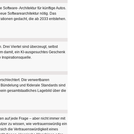
Software- Architektur für künftige Autos.
eue Softwarearchitektur nötig. Das
rationen gedacht, die ab 2033 entstehen.
 Drei Viertel sind überzeugt, selbst
em damit, ein KI-ausgesuchtes Geschenk
 Inspirationsquelle.
erschlechtert. Die verwertbaren
te Bündelung und föderale Standards sind
t kein gesamtstaatliches Lagebild über die
ten auf jede Frage – aber nicht immer mit
Nutzer zu wissen, wie vertrauenswürdig ein
sich die Vertrauenswürdigkeit eines