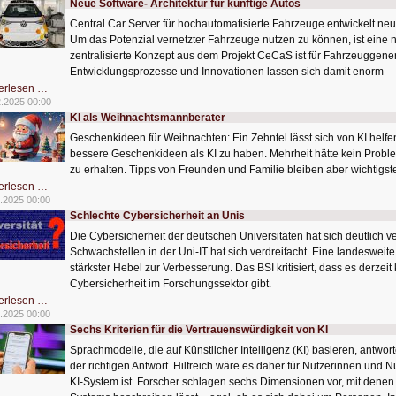
Neue Software- Architektur für künftige Autos
bewahren
Central Car Server für hochautomatisierte Fahrzeuge entwickelt neue 
Um das Potenzial vernetzter Fahrzeuge nutzen zu können, ist eine n
zentralisierte Konzept aus dem Projekt CeCaS ist für Fahrzeuggene
Entwicklungsprozesse und Innovationen lassen sich damit enorm
Neue
erlesen …
Software-
2.2025 00:00
Architektur
KI als Weihnachtsmannberater
für
künftige
Geschenkideen für Weihnachten: Ein Zehntel lässt sich von KI helfen.
Autos
bessere Geschenkideen als KI zu haben. Mehrheit hätte kein Probl
zu erhalten. Tipps von Freunden und Familie bleiben aber wichtigste
KI
erlesen …
als
.2025 00:00
Weihnachtsmannberater
Schlechte Cybersicherheit an Unis
Die Cybersicherheit der deutschen Universitäten hat sich deutlich v
Schwachstellen in der Uni-IT hat sich verdreifacht. Eine landeswei
stärkster Hebel zur Verbesserung. Das BSI kritisiert, dass es derzei
Cybersicherheit im Forschungssektor gibt.
Schlechte
erlesen …
Cybersicherheit
.2025 00:00
an
Sechs Kriterien für die Vertrauenswürdigkeit von KI
Unis
Sprachmodelle, die auf Künstlicher Intelligenz (KI) basieren, antwor
der richtigen Antwort. Hilfreich wäre es daher für Nutzerinnen und 
KI-System ist. Forscher schlagen sechs Dimensionen vor, mit denen 