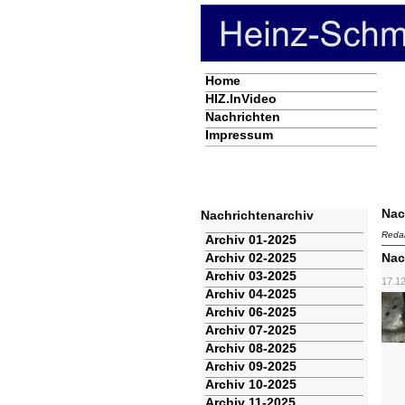
Navigation
Home
überspringen
HIZ.InVideo
Nachrichten
Impressum
Nac
Nachrichtenarchiv
Redak
Navigation
Archiv 01-2025
überspringen
Archiv 02-2025
Nac
Archiv 03-2025
17.1
Archiv 04-2025
Archiv 06-2025
Archiv 07-2025
Archiv 08-2025
Archiv 09-2025
Archiv 10-2025
Archiv 11-2025