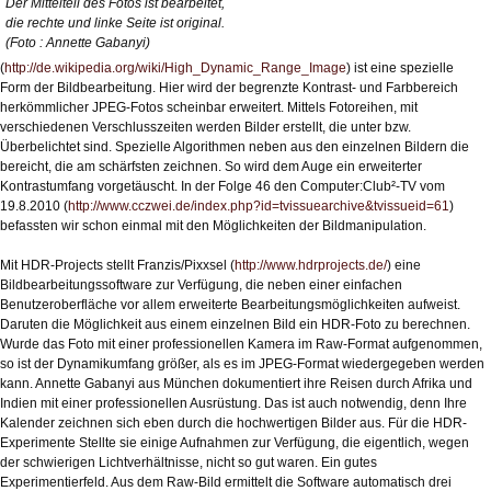
Der Mittelteil des Fotos ist bearbeitet,
die rechte und linke Seite ist original.
(Foto : Annette Gabanyi)
(
http://de.wikipedia.org/wiki/High_Dynamic_Range_Image
) ist eine spezielle
Form der Bildbearbeitung. Hier wird der begrenzte Kontrast- und Farbbereich
herkömmlicher JPEG-Fotos scheinbar erweitert. Mittels Fotoreihen, mit
verschiedenen Verschlusszeiten werden Bilder erstellt, die unter bzw.
Überbelichtet sind. Spezielle Algorithmen neben aus den einzelnen Bildern die
bereicht, die am schärfsten zeichnen. So wird dem Auge ein erweiterter
Kontrastumfang vorgetäuscht. In der Folge 46 den Computer:Club²-TV vom
19.8.2010 (
http://www.cczwei.de/index.php?id=tvissuearchive&tvissueid=61
)
befassten wir schon einmal mit den Möglichkeiten der Bildmanipulation.
Mit HDR-Projects stellt Franzis/Pixxsel (
http://www.hdrprojects.de/
) eine
Bildbearbeitungssoftware zur Verfügung, die neben einer einfachen
Benutzeroberfläche vor allem erweiterte Bearbeitungsmöglichkeiten aufweist.
Daruten die Möglichkeit aus einem einzelnen Bild ein HDR-Foto zu berechnen.
Wurde das Foto mit einer professionellen Kamera im Raw-Format aufgenommen,
so ist der Dynamikumfang größer, als es im JPEG-Format wiedergegeben werden
kann. Annette Gabanyi aus München dokumentiert ihre Reisen durch Afrika und
Indien mit einer professionellen Ausrüstung. Das ist auch notwendig, denn Ihre
Kalender zeichnen sich eben durch die hochwertigen Bilder aus. Für die HDR-
Experimente Stellte sie einige Aufnahmen zur Verfügung, die eigentlich, wegen
der schwierigen Lichtverhältnisse, nicht so gut waren. Ein gutes
Experimentierfeld. Aus dem Raw-Bild ermittelt die Software automatisch drei