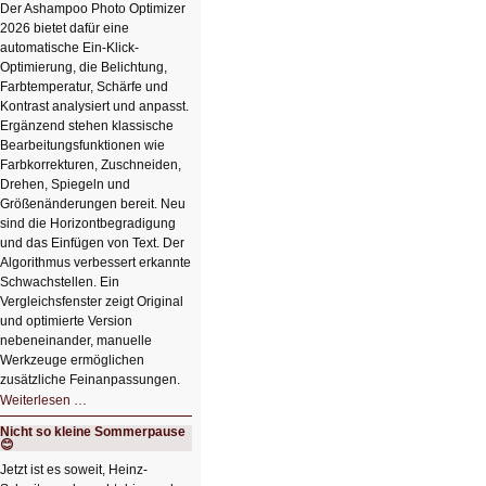
Der Ashampoo Photo Optimizer
2026 bietet dafür eine
automatische Ein-Klick-
Optimierung, die Belichtung,
Farbtemperatur, Schärfe und
Kontrast analysiert und anpasst.
Ergänzend stehen klassische
Bearbeitungsfunktionen wie
Farbkorrekturen, Zuschneiden,
Drehen, Spiegeln und
Größenänderungen bereit. Neu
sind die Horizontbegradigung
und das Einfügen von Text. Der
Algorithmus verbessert erkannte
Schwachstellen. Ein
Vergleichsfenster zeigt Original
und optimierte Version
nebeneinander, manuelle
Werkzeuge ermöglichen
zusätzliche Feinanpassungen.
HIZ606:
Weiterlesen …
Bildverschönerung
mit
Nicht so kleine Sommerpause
einem
😊
Klick
HIZ606:
Jetzt ist es soweit, Heinz-
Bildverschönerung