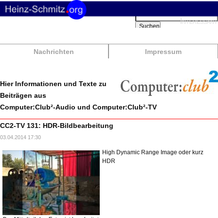
Suchbegriffe
Interessant
Suchen
Nachrichten
Impressum
Hier Informationen und Texte zu
Beiträgen aus
Computer:Club²-Audio und Computer:Club²-TV
CC2-TV 131: HDR-Bildbearbeitung
03.04.2014 17:30
High Dynamic Range Image oder kurz
HDR