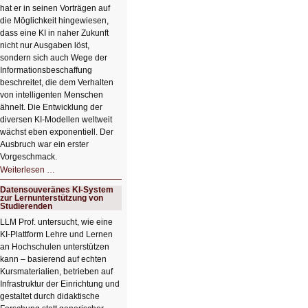
hat er in seinen Vorträgen auf
die Möglichkeit hingewiesen,
dass eine KI in naher Zukunft
nicht nur Ausgaben löst,
sondern sich auch Wege der
Informationsbeschaffung
beschreitet, die dem Verhalten
von intelligenten Menschen
ähnelt. Die Entwicklung der
diversen KI-Modellen weltweit
wächst eben exponentiell. Der
Ausbruch war ein erster
Vorgeschmack.
HIZ605:
Weiterlesen …
Der
Ausbruch
Datensouveränes KI-System
der
zur Lernunterstützung von
KI
Studierenden
LLM Prof. untersucht, wie eine
KI‑Plattform Lehre und Lernen
an Hochschulen unterstützen
kann – basierend auf echten
Kursmaterialien, betrieben auf
Infrastruktur der Einrichtung und
gestaltet durch didaktische