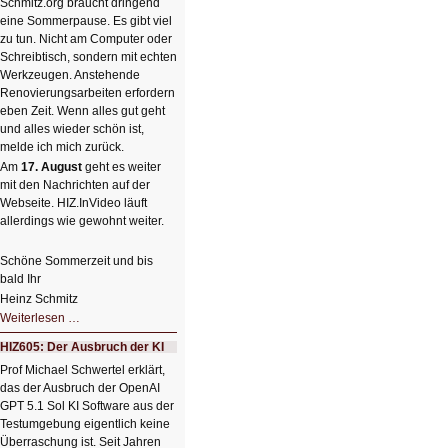
Schmitz.org braucht dringend
mit
einem
eine Sommerpause. Es gibt viel
Klick
zu tun. Nicht am Computer oder
Schreibtisch, sondern mit echten
Werkzeugen. Anstehende
Renovierungsarbeiten erfordern
eben Zeit. Wenn alles gut geht
und alles wieder schön ist,
melde ich mich zurück.
Am
17. August
geht es weiter
mit den Nachrichten auf der
Webseite. HIZ.InVideo läuft
allerdings wie gewohnt weiter.
Schöne Sommerzeit und bis
bald Ihr
Heinz Schmitz
Nicht
Weiterlesen …
so
kleine
HIZ605: Der Ausbruch der KI
Sommerpause
😊
Prof Michael Schwertel erklärt,
das der Ausbruch der OpenAI
GPT 5.1 Sol KI Software aus der
Testumgebung eigentlich keine
Überraschung ist. Seit Jahren