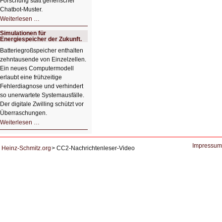
Forschung statt generischer
Chatbot‑Muster.
Datensouveränes
Weiterlesen …
KI-
System
Simulationen für
zur
Energiespeicher der Zukunft.
Lernunterstützung
von
Batteriegroßspeicher enthalten
Studierenden
zehntausende von Einzelzellen.
Ein neues Computermodell
erlaubt eine frühzeitige
Fehlerdiagnose und verhindert
so unerwartete Systemausfälle.
Der digitale Zwilling schützt vor
Überraschungen.
Simulationen
Weiterlesen …
für
Energiespeicher
der
Zukunft.
Impressum
Heinz-Schmitz.org
CC2-Nachrichtenleser-Video