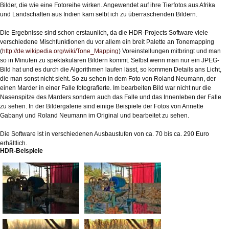
Bilder, die wie eine Fotoreihe wirken. Angewendet auf ihre Tierfotos aus Afrika
und Landschaften aus Indien kam selbt ich zu überraschenden Bildern.
Die Ergebnisse sind schon erstaunlich, da die HDR-Projects Software viele
verschiedene Mischfunktionen du vor allem ein breit Palette an Tonemapping
(
http://de.wikipedia.org/wiki/Tone_Mapping
) Voreinstellungen mitbringt und man
so in Minuten zu spektakulären Bildern kommt. Selbst wenn man nur ein JPEG-
Bild hat und es durch die Algorithmen laufen lässt, so kommen Details ans Licht,
die man sonst nicht sieht. So zu sehen in dem Foto von Roland Neumann, der
einen Marder in einer Falle fotografierte. Im bearbeiten Bild war nicht nur die
Nasenspitze des Marders sondern auch das Falle und das Innenleben der Falle
zu sehen. In der Bildergalerie sind einige Beispiele der Fotos von Annette
Gabanyi und Roland Neumann im Original und bearbeitet zu sehen.
Die Software ist in verschiedenen Ausbaustufen von ca. 70 bis ca. 290 Euro
erhältlich.
HDR-Beispiele