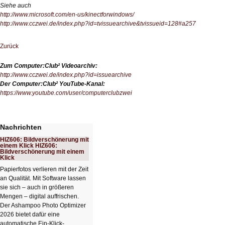
Siehe auch
http://www.microsoft.com/en-us/kinectforwindows/
http://www.cczwei.de/index.php?id=tvissuearchive&tvissueid=128#a257
Zurück
Zum Computer:Club² Videoarchiv:
http://www.cczwei.de/index.php?id=issuearchive
Der Computer:Club² YouTube-Kanal:
https://www.youtube.com/user/computerclubzwei
Nachrichten
HIZ606: Bildverschönerung mit
einem Klick HIZ606:
Bildverschönerung mit einem
Klick
Papierfotos verlieren mit der Zeit
an Qualität. Mit Software lassen
sie sich – auch in größeren
Mengen – digital auffrischen.
Der Ashampoo Photo Optimizer
2026 bietet dafür eine
automatische Ein-Klick-