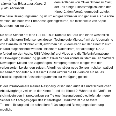
dem Kollegen von Oliver Scheer zu Gast,
räumlichen Erfassungs Kinect 2.
der uns einige Einsatzmöglichkeiten der
(Foto: Microsoft)
Kinect 1, dem Vorgängermodell, zeigte.
Die neue Bewegungsteuerung ist um einiges schneller und genauer als die erste
Version, die noch von PrimSense gefertigt wurde, die mittlerweile von Apple
übernommen wurden.
De neue Sensor hat eine Full HD-RGB Kamera an Bord und einen wesentlich
empfindlicheren Tiefensensor, dessen Technologie Microsoft mit der Übernahme
von Canesta im Oktober 2010, erworben hat. Zudem kann mit der Kinect 2 auch
Infrarot aufgezeichnet werden. Mit einem Datenstrom, der allerdings USB3
erfordert werden Audio, RGB-Video, Infrarot Video und die Tiefeninformationen,
zur Bewegungssteuerung geliefert. Oliver Scheer konnte mit dem neuen Software
Developers Kit und den zugehörigen Demoprogrammen einiges von den
verbesserten Leistungen zeigen. Allerdings ist der neue Sensor nicht kompatibel
mit seinem Vorläufer. Aus diesem Grund wird für die PC-Version ein neues
Entwicklungskit mit Beispielprogrammen zur Verfügung gestellt.
In der Infrarotkamera meines Raspberry PI sah man auch die unterschiedlichen
Abtastvorgänge zwischen der Kinect 1 und der Kinect 2. Während der Vorläufer
sich mit einigen Infrarotpunkten zur Tiefenerfassung begnügte, liefert der neue
Sensor ein flächiges gepulstes Infrarotsignal. Dadurch ist die bessere
Tiefenauflösung und die schnellere Erfassung und Bewegungserkennung
möglich.