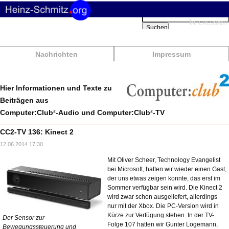
Suchbegriffe
Interessant
Suchen
Nachrichten
Impressum
Hier Informationen und Texte zu
Beiträgen aus
Computer:Club²-Audio und Computer:Club²-TV
CC2-TV 136: Kinect 2
12.06.2014 17:30
Mit Oliver Scheer, Technology Evangelist
bei Microsoft, hatten wir wieder einen Gast,
der uns etwas zeigen konnte, das erst im
Sommer verfügbar sein wird. Die Kinect 2
wird zwar schon ausgeliefert, allerdings
nur mit der Xbox. Die PC-Version wird in
Kürze zur Verfügung stehen. In der TV-
Der Sensor zur
Folge 107 hatten wir Gunter Logemann,
Bewegungssteuerung und