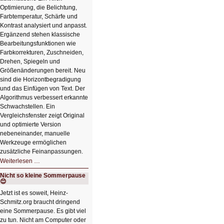
Optimierung, die Belichtung,
Farbtemperatur, Schärfe und
Kontrast analysiert und anpasst.
Ergänzend stehen klassische
Bearbeitungsfunktionen wie
Farbkorrekturen, Zuschneiden,
Drehen, Spiegeln und
Größenänderungen bereit. Neu
sind die Horizontbegradigung
und das Einfügen von Text. Der
Algorithmus verbessert erkannte
Schwachstellen. Ein
Vergleichsfenster zeigt Original
und optimierte Version
nebeneinander, manuelle
Werkzeuge ermöglichen
zusätzliche Feinanpassungen.
HIZ606:
Weiterlesen …
Bildverschönerung
mit
Nicht so kleine Sommerpause
einem
😊
Klick
HIZ606:
Jetzt ist es soweit, Heinz-
Bildverschönerung
Schmitz.org braucht dringend
mit
einem
eine Sommerpause. Es gibt viel
Klick
zu tun. Nicht am Computer oder