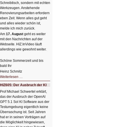
Schreibtisch, sondern mit echten
Werkzeugen. Anstehende
Renovierungsarbeiten erfordern
eben Zeit. Wenn alles gut geht
und alles wieder schön ist,
melde ich mich zurück.
Am
17. August
geht es weiter
mit den Nachrichten auf der
Webseite. HIZ.InVideo läuft
allerdings wie gewohnt weiter.
Schöne Sommerzeit und bis
bald Ihr
Heinz Schmitz
Nicht
Weiterlesen …
so
kleine
HIZ605: Der Ausbruch der KI
Sommerpause
😊
Prof Michael Schwertel erklärt,
das der Ausbruch der OpenAI
GPT 5.1 Sol KI Software aus der
Testumgebung eigentlich keine
Überraschung ist. Seit Jahren
hat er in seinen Vorträgen auf
die Möglichkeit hingewiesen,