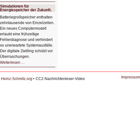
KI-
System
Simulationen für
zur
Energiespeicher der Zukunft.
Lernunterstützung
von
Batteriegroßspeicher enthalten
Studierenden
zehntausende von Einzelzellen.
Ein neues Computermodell
erlaubt eine frühzeitige
Fehlerdiagnose und verhindert
so unerwartete Systemausfälle.
Der digitale Zwilling schützt vor
Überraschungen.
Simulationen
Weiterlesen …
für
Energiespeicher
der
Zukunft.
Impressum
Heinz-Schmitz.org
CC2-Nachrichtenleser-Video