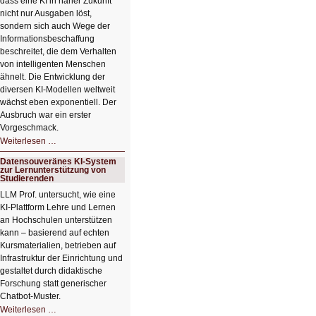
dass eine KI in naher Zukunft
nicht nur Ausgaben löst,
sondern sich auch Wege der
Informationsbeschaffung
beschreitet, die dem Verhalten
von intelligenten Menschen
ähnelt. Die Entwicklung der
diversen KI-Modellen weltweit
wächst eben exponentiell. Der
Ausbruch war ein erster
Vorgeschmack.
HIZ605:
Weiterlesen …
Der
Ausbruch
Datensouveränes KI-System
der
zur Lernunterstützung von
KI
Studierenden
LLM Prof. untersucht, wie eine
KI‑Plattform Lehre und Lernen
an Hochschulen unterstützen
kann – basierend auf echten
Kursmaterialien, betrieben auf
Infrastruktur der Einrichtung und
gestaltet durch didaktische
Forschung statt generischer
Chatbot‑Muster.
Datensouveränes
Weiterlesen …