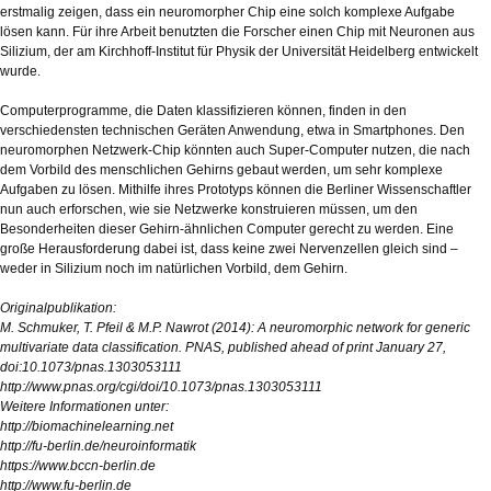
erstmalig zeigen, dass ein neuromorpher Chip eine solch komplexe Aufgabe
lösen kann. Für ihre Arbeit benutzten die Forscher einen Chip mit Neuronen aus
Silizium, der am Kirchhoff-Institut für Physik der Universität Heidelberg entwickelt
wurde.
Computerprogramme, die Daten klassifizieren können, finden in den
verschiedensten technischen Geräten Anwendung, etwa in Smartphones. Den
neuromorphen Netzwerk-Chip könnten auch Super-Computer nutzen, die nach
dem Vorbild des menschlichen Gehirns gebaut werden, um sehr komplexe
Aufgaben zu lösen. Mithilfe ihres Prototyps können die Berliner Wissenschaftler
nun auch erforschen, wie sie Netzwerke konstruieren müssen, um den
Besonderheiten dieser Gehirn-ähnlichen Computer gerecht zu werden. Eine
große Herausforderung dabei ist, dass keine zwei Nervenzellen gleich sind –
weder in Silizium noch im natürlichen Vorbild, dem Gehirn.
Originalpublikation:
M. Schmuker, T. Pfeil & M.P. Nawrot (2014): A neuromorphic network for generic
multivariate data classification. PNAS, published ahead of print January 27,
doi:10.1073/pnas.1303053111
http://www.pnas.org/cgi/doi/10.1073/pnas.1303053111
Weitere Informationen unter:
http://biomachinelearning.net
http://fu-berlin.de/neuroinformatik
https://www.bccn-berlin.de
http://www.fu-berlin.de