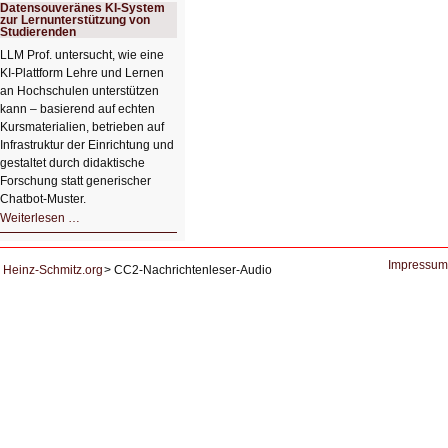
Ausbruch
Datensouveränes KI-System
der
zur Lernunterstützung von
KI
Studierenden
LLM Prof. untersucht, wie eine
KI‑Plattform Lehre und Lernen
an Hochschulen unterstützen
kann – basierend auf echten
Kursmaterialien, betrieben auf
Infrastruktur der Einrichtung und
gestaltet durch didaktische
Forschung statt generischer
Chatbot‑Muster.
Datensouveränes
Weiterlesen …
KI-
System
zur
Lernunterstützung
Impressum
Heinz-Schmitz.org
CC2-Nachrichtenleser-Audio
von
Studierenden