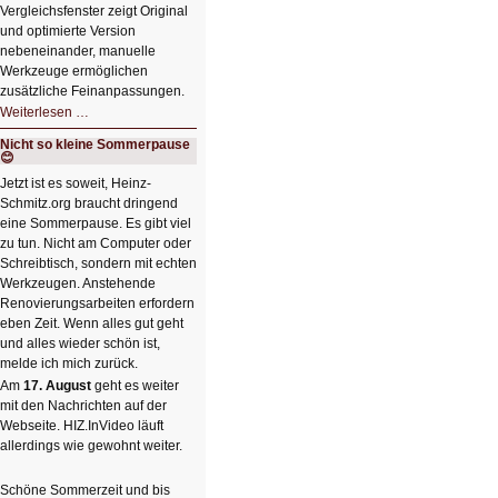
Vergleichsfenster zeigt Original
und optimierte Version
nebeneinander, manuelle
Werkzeuge ermöglichen
zusätzliche Feinanpassungen.
HIZ606:
Weiterlesen …
Bildverschönerung
mit
Nicht so kleine Sommerpause
einem
😊
Klick
HIZ606:
Jetzt ist es soweit, Heinz-
Bildverschönerung
Schmitz.org braucht dringend
mit
einem
eine Sommerpause. Es gibt viel
Klick
zu tun. Nicht am Computer oder
Schreibtisch, sondern mit echten
Werkzeugen. Anstehende
Renovierungsarbeiten erfordern
eben Zeit. Wenn alles gut geht
und alles wieder schön ist,
melde ich mich zurück.
Am
17. August
geht es weiter
mit den Nachrichten auf der
Webseite. HIZ.InVideo läuft
allerdings wie gewohnt weiter.
Schöne Sommerzeit und bis