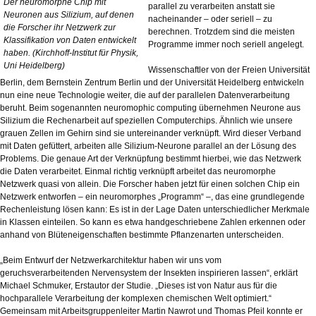
Der neuromorphe Chip mit
parallel zu verarbeiten anstatt sie
Neuronen aus Silizium, auf denen
nacheinander – oder seriell – zu
die Forscher ihr Netzwerk zur
berechnen. Trotzdem sind die meisten
Klassifikation von Daten entwickelt
Programme immer noch seriell angelegt.
haben. (Kirchhoff-Institut für Physik,
Uni Heidelberg)
Wissenschaftler von der Freien Universität
Berlin, dem Bernstein Zentrum Berlin und der Universität Heidelberg entwickeln
nun eine neue Technologie weiter, die auf der parallelen Datenverarbeitung
beruht. Beim sogenannten neuromophic computing übernehmen Neurone aus
Silizium die Rechenarbeit auf speziellen Computerchips. Ähnlich wie unsere
grauen Zellen im Gehirn sind sie untereinander verknüpft. Wird dieser Verband
mit Daten gefüttert, arbeiten alle Silizium-Neurone parallel an der Lösung des
Problems. Die genaue Art der Verknüpfung bestimmt hierbei, wie das Netzwerk
die Daten verarbeitet. Einmal richtig verknüpft arbeitet das neuromorphe
Netzwerk quasi von allein. Die Forscher haben jetzt für einen solchen Chip ein
Netzwerk entworfen – ein neuromorphes „Programm“ –, das eine grundlegende
Rechenleistung lösen kann: Es ist in der Lage Daten unterschiedlicher Merkmale
in Klassen einteilen. So kann es etwa handgeschriebene Zahlen erkennen oder
anhand von Blüteneigenschaften bestimmte Pflanzenarten unterscheiden.
„Beim Entwurf der Netzwerkarchitektur haben wir uns vom
geruchsverarbeitenden Nervensystem der Insekten inspirieren lassen“, erklärt
Michael Schmuker, Erstautor der Studie. „Dieses ist von Natur aus für die
hochparallele Verarbeitung der komplexen chemischen Welt optimiert.“
Gemeinsam mit Arbeitsgruppenleiter Martin Nawrot und Thomas Pfeil konnte er