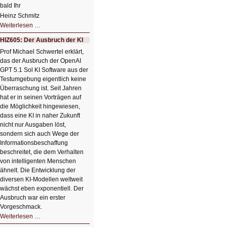
bald Ihr
Heinz Schmitz
Nicht
Weiterlesen …
so
kleine
HIZ605: Der Ausbruch der KI
Sommerpause
😊
Prof Michael Schwertel erklärt,
das der Ausbruch der OpenAI
GPT 5.1 Sol KI Software aus der
Testumgebung eigentlich keine
Überraschung ist. Seit Jahren
hat er in seinen Vorträgen auf
die Möglichkeit hingewiesen,
dass eine KI in naher Zukunft
nicht nur Ausgaben löst,
sondern sich auch Wege der
Informationsbeschaffung
beschreitet, die dem Verhalten
von intelligenten Menschen
ähnelt. Die Entwicklung der
diversen KI-Modellen weltweit
wächst eben exponentiell. Der
Ausbruch war ein erster
Vorgeschmack.
HIZ605:
Weiterlesen …
Der