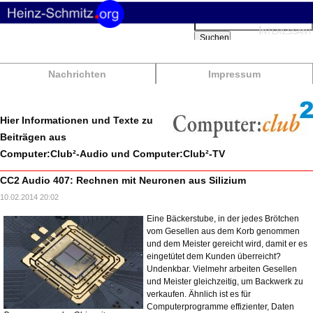
Suchbegriffe
Interessant
Suchen
Nachrichten
Impressum
Hier Informationen und Texte zu
Beiträgen aus
Computer:Club²-Audio und Computer:Club²-TV
CC2 Audio 407: Rechnen mit Neuronen aus Silizium
10.02.2014 20:02
Eine Bäckerstube, in der jedes Brötchen
vom Gesellen aus dem Korb genommen
und dem Meister gereicht wird, damit er es
eingetütet dem Kunden überreicht?
Undenkbar. Vielmehr arbeiten Gesellen
und Meister gleichzeitig, um Backwerk zu
verkaufen. Ähnlich ist es für
Computerprogramme effizienter, Daten