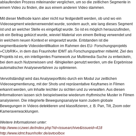
ablaufenden Prozess miteinander verglichen, um so die zeitlichen Segmente in
einem Video zu finden, die aus einem anderen Video stammen.
Mit dieser Methode kann aber nicht nur festgestellt werden, ob und wo ein
Videosegment wiederverwendet wurde, sondern auch, wie lang dieses Segment
ist und an welcher Stelle es eingefügt wurde. So ist es möglich herauszufinden,
ob ein Beitrag gekürzt wurde, wieviel Material von einem Beitrag verwendet und
in welchem neuen Kontext er eingesetzt wurde. Entstanden ist die
segmentbasierte Videoidentifikation im Rahmen des EU- Forschungsprojekts
»CUbRIK«, in dem das Fraunhofer IDMT als Forschungspartner mitwirkt. Ziel des
Projekts ist es, ein intelligentes Framework zur Multimedia-Suche zu entwickeln,
bei dem auch Nutzerwissen und -fähigkeiten genutzt werden, um die Ergebnisse
automatischer Analyseverfahren zu optimieren.
Vervollständigt wird das Analyseportfolio durch ein Modul zur zeitlichen
Videosegmentierung, mit der Shots und repräsentative Keyframes in Filmen
erkannt werden, um Inhalte leichter zu sichten und zu verwalten. Aus diesen
Informationen lassen sich beispielsweise wiederum rhythmische Muster in Filmen
analysieren. Die integrierte Bewegungsanalyse kann zudem globale
Bewegungen in Videos detektieren und klassifizieren, z. B. Pan, Tilt, Zoom oder
Kameraverwacklungen.
Weitere Informationen unter:
http://www.cczwei.de/index.php?id=issuearchive&issueid=418
http://www.idmt.fraunhofer.de/avtoolbox