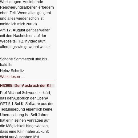
Werkzeugen. Anstehende
Renovierungsarbeiten erfordern
eben Zeit. Wenn alles gut geht
und alles wieder schön ist,
melde ich mich zurück.
Am
17. August
geht es weiter
mit den Nachrichten auf der
Webseite. HIZ.InVideo läuft
allerdings wie gewohnt weiter.
Schöne Sommerzeit und bis
bald Ihr
Heinz Schmitz
Nicht
Weiterlesen …
so
kleine
HIZ605: Der Ausbruch der KI
Sommerpause
😊
Prof Michael Schwertel erklärt,
das der Ausbruch der OpenAI
GPT 5.1 Sol KI Software aus der
Testumgebung eigentlich keine
Überraschung ist. Seit Jahren
hat er in seinen Vorträgen auf
die Möglichkeit hingewiesen,
dass eine KI in naher Zukunft
nicht nur Ausgaben löst,