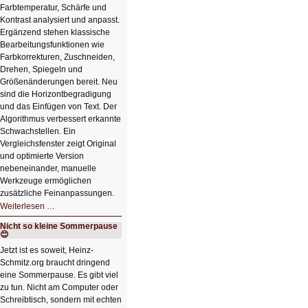
Farbtemperatur, Schärfe und
Kontrast analysiert und anpasst.
Ergänzend stehen klassische
Bearbeitungsfunktionen wie
Farbkorrekturen, Zuschneiden,
Drehen, Spiegeln und
Größenänderungen bereit. Neu
sind die Horizontbegradigung
und das Einfügen von Text. Der
Algorithmus verbessert erkannte
Schwachstellen. Ein
Vergleichsfenster zeigt Original
und optimierte Version
nebeneinander, manuelle
Werkzeuge ermöglichen
zusätzliche Feinanpassungen.
HIZ606:
Weiterlesen …
Bildverschönerung
mit
Nicht so kleine Sommerpause
einem
😊
Klick
HIZ606:
Jetzt ist es soweit, Heinz-
Bildverschönerung
Schmitz.org braucht dringend
mit
einem
eine Sommerpause. Es gibt viel
Klick
zu tun. Nicht am Computer oder
Schreibtisch, sondern mit echten