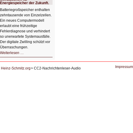
zur
Energiespeicher der Zukunft.
Lernunterstützung
von
Batteriegroßspeicher enthalten
Studierenden
zehntausende von Einzelzellen.
Ein neues Computermodell
erlaubt eine frühzeitige
Fehlerdiagnose und verhindert
so unerwartete Systemausfälle.
Der digitale Zwilling schützt vor
Überraschungen.
Simulationen
Weiterlesen …
für
Energiespeicher
der
Zukunft.
Impressum
Heinz-Schmitz.org
CC2-Nachrichtenleser-Audio