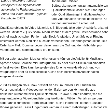
Die A/V Analyzing Toolbox
Tonmaterial. Mit den
ermöglicht eine signalbasierte
Softwarekomponenten zur automatisierten
automatische Fehlerdetektion von
Qualitätskontrolle lassen sich Störungen
Audio und Video-Material. (Quelle:
oder Qualitätsmängel in digitalen Audio-
Fraunhofer IDMT)
und Videoinhalten schnell detektieren. So
können automatisch Fehler und
Qualitätsprobleme in Video-Material, z. B. Blockartefakte oder Unschärfe, erkannt
werden. Mit dem »Quick Scan« Modul können zudem große Datenbestände sehr
schnell nach typischen Fehlern, wie Block-Artefakten, Unschärfe oder Ringing,
untersucht werden. Neu sind auch die verbesserten Erkennungsmodule für Field
Order bzw. Field Dominance, mit denen man die Ordnung der Halbbilder pro
Videoframe und segmentgenau prüfen kann.
Mit der automatischen Musikanteilsmessung können die Anteile für Musik und
Sprache sowie Sprache mit Hintergrundmusik oder auch Stille in Audioinhalten
erfasst werden. Dies kann beispielsweise für eine korrekte Abrechnung von
Vergütungen oder für eine schnelle Suche nach bestimmten Audioinhalten
eingesetzt werden.
Zur diesjährigen NAB Show präsentiert das Fraunhofer IDMT zudem ein
Verfahren, mit dem Videosegmente identifiziert werden können, die aus
derselben Aufnahme bzw. Quelle stammen. Dr. Uwe Kühhirt erläutert, wie die
segmentbasierte Videoidentifizierung funktioniert: Mit dem Verfahren werden
sogenannte kompakte Repräsentationen, auch Fingerprints genannt, aus den
Videos generiert. Diese Fingerprints werden in einem mehrstufigen, automatisch