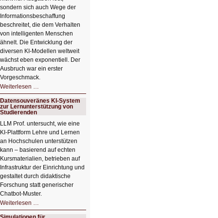
sondern sich auch Wege der
Informationsbeschaffung
beschreitet, die dem Verhalten
von intelligenten Menschen
ähnelt. Die Entwicklung der
diversen KI-Modellen weltweit
wächst eben exponentiell. Der
Ausbruch war ein erster
Vorgeschmack.
HIZ605:
Weiterlesen …
Der
Ausbruch
Datensouveränes KI-System
der
zur Lernunterstützung von
KI
Studierenden
LLM Prof. untersucht, wie eine
KI‑Plattform Lehre und Lernen
an Hochschulen unterstützen
kann – basierend auf echten
Kursmaterialien, betrieben auf
Infrastruktur der Einrichtung und
gestaltet durch didaktische
Forschung statt generischer
Chatbot‑Muster.
Datensouveränes
Weiterlesen …
KI-
System
Simulationen für