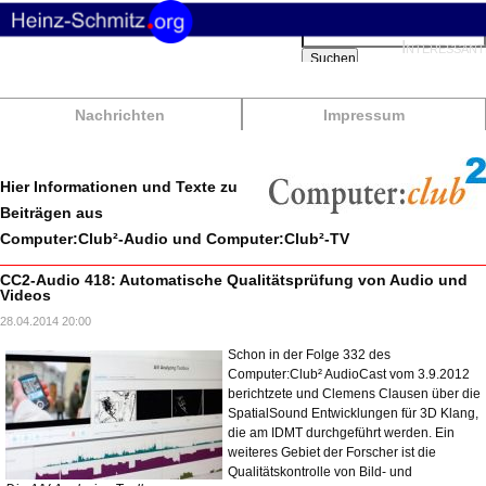
Suchbegriffe
Interessant
Suchen
Nachrichten
Impressum
Hier Informationen und Texte zu
Beiträgen aus
Computer:Club²-Audio und Computer:Club²-TV
CC2-Audio 418: Automatische Qualitätsprüfung von Audio und
Videos
28.04.2014 20:00
Schon in der Folge 332 des
Computer:Club² AudioCast vom 3.9.2012
berichtzete und Clemens Clausen über die
SpatialSound Entwicklungen für 3D Klang,
die am IDMT durchgeführt werden. Ein
weiteres Gebiet der Forscher ist die
Qualitätskontrolle von Bild- und