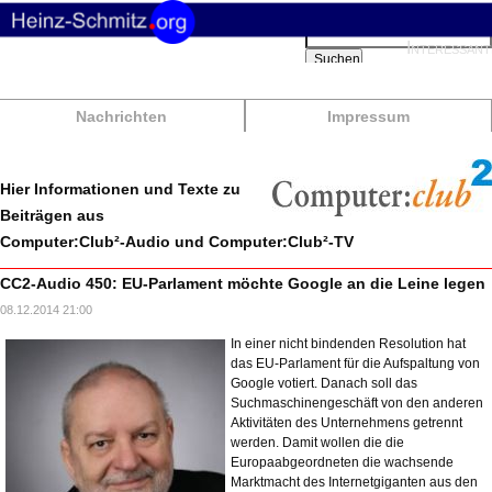
Suchbegriffe
Interessant
Suchen
Nachrichten
Impressum
Hier Informationen und Texte zu
Beiträgen aus
Computer:Club²-Audio und Computer:Club²-TV
CC2-Audio 450: EU-Parlament möchte Google an die Leine legen
08.12.2014 21:00
In einer nicht bindenden Resolution hat
das EU-Parlament für die Aufspaltung von
Google votiert. Danach soll das
Suchmaschinengeschäft von den anderen
Aktivitäten des Unternehmens getrennt
werden. Damit wollen die die
Europaabgeordneten die wachsende
Marktmacht des Internetgiganten aus den