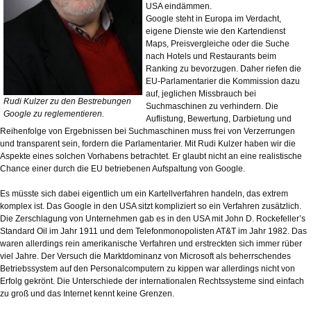
USA eindämmen.
Google steht in Europa im Verdacht,
eigene Dienste wie den Kartendienst
Maps, Preisvergleiche oder die Suche
nach Hotels und Restaurants beim
Ranking zu bevorzugen. Daher riefen die
EU-Parlamentarier die Kommission dazu
auf, jeglichen Missbrauch bei
Rudi Kulzer zu den Bestrebungen
Suchmaschinen zu verhindern. Die
Google zu reglementieren.
Auflistung, Bewertung, Darbietung und
Reihenfolge von Ergebnissen bei Suchmaschinen muss frei von Verzerrungen
und transparent sein, fordern die Parlamentarier. Mit Rudi Kulzer haben wir die
Aspekte eines solchen Vorhabens betrachtet. Er glaubt nicht an eine realistische
Chance einer durch die EU betriebenen Aufspaltung von Google.
Es müsste sich dabei eigentlich um ein Kartellverfahren handeln, das extrem
komplex ist. Das Google in den USA sitzt kompliziert so ein Verfahren zusätzlich.
Die Zerschlagung von Unternehmen gab es in den USA mit John D. Rockefeller’s
Standard Oil im Jahr 1911 und dem Telefonmonopolisten AT&T im Jahr 1982. Das
waren allerdings rein amerikanische Verfahren und erstreckten sich immer rüber
viel Jahre. Der Versuch die Marktdominanz von Microsoft als beherrschendes
Betriebssystem auf den Personalcomputern zu kippen war allerdings nicht von
Erfolg gekrönt. Die Unterschiede der internationalen Rechtssysteme sind einfach
zu groß und das Internet kennt keine Grenzen.