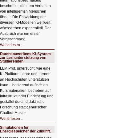
Informationsbeschaffung
beschreitet, die dem Verhalten
von intelligenten Menschen
ähnelt. Die Entwicklung der
diversen KI-Modellen weltweit
wächst eben exponentiell. Der
Ausbruch war ein erster
Vorgeschmack.
HIZ605:
Weiterlesen …
Der
Ausbruch
Datensouveränes KI-System
der
zur Lernunterstützung von
KI
Studierenden
LLM Prof. untersucht, wie eine
KI‑Plattform Lehre und Lernen
an Hochschulen unterstützen
kann – basierend auf echten
Kursmaterialien, betrieben auf
Infrastruktur der Einrichtung und
gestaltet durch didaktische
Forschung statt generischer
Chatbot‑Muster.
Datensouveränes
Weiterlesen …
KI-
System
Simulationen für
zur
Energiespeicher der Zukunft.
Lernunterstützung
von