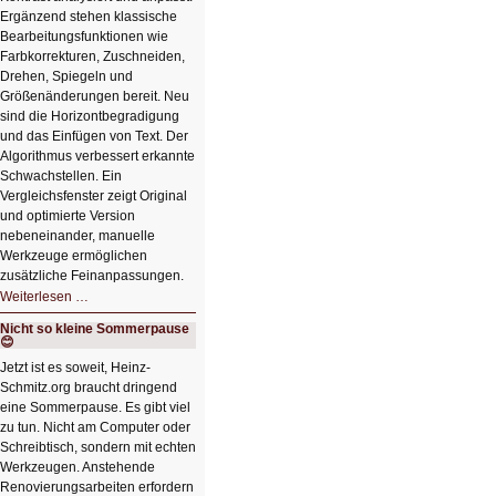
Ergänzend stehen klassische
Bearbeitungsfunktionen wie
Farbkorrekturen, Zuschneiden,
Drehen, Spiegeln und
Größenänderungen bereit. Neu
sind die Horizontbegradigung
und das Einfügen von Text. Der
Algorithmus verbessert erkannte
Schwachstellen. Ein
Vergleichsfenster zeigt Original
und optimierte Version
nebeneinander, manuelle
Werkzeuge ermöglichen
zusätzliche Feinanpassungen.
HIZ606:
Weiterlesen …
Bildverschönerung
mit
Nicht so kleine Sommerpause
einem
😊
Klick
HIZ606:
Jetzt ist es soweit, Heinz-
Bildverschönerung
Schmitz.org braucht dringend
mit
einem
eine Sommerpause. Es gibt viel
Klick
zu tun. Nicht am Computer oder
Schreibtisch, sondern mit echten
Werkzeugen. Anstehende
Renovierungsarbeiten erfordern