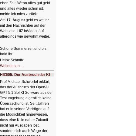
eben Zeit. Wenn alles gut geht
und alles wieder schön ist,
melde ich mich zurück.
Am
17. August
geht es weiter
mit den Nachrichten auf der
Webseite. HIZ.InVideo läuft
allerdings wie gewohnt weiter.
Schöne Sommerzeit und bis
bald Ihr
Heinz Schmitz
Nicht
Weiterlesen …
so
kleine
HIZ605: Der Ausbruch der KI
Sommerpause
😊
Prof Michael Schwertel erklärt,
das der Ausbruch der OpenAI
GPT 5.1 Sol KI Software aus der
Testumgebung eigentlich keine
Überraschung ist. Seit Jahren
hat er in seinen Vorträgen auf
die Möglichkeit hingewiesen,
dass eine KI in naher Zukunft
nicht nur Ausgaben löst,
sondern sich auch Wege der