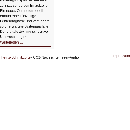
Batteriegroßspeicher enthalten
Studierenden
zehntausende von Einzelzellen.
Ein neues Computermodell
erlaubt eine frühzeitige
Fehlerdiagnose und verhindert
so unerwartete Systemausfälle.
Der digitale Zwilling schützt vor
Überraschungen.
Simulationen
Weiterlesen …
für
Energiespeicher
der
Zukunft.
Impressum
Heinz-Schmitz.org
CC2-Nachrichtenleser-Audio