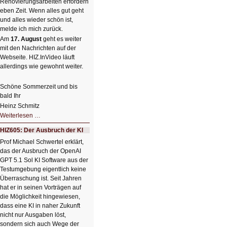
Renovierungsarbeiten erfordern
eben Zeit. Wenn alles gut geht
und alles wieder schön ist,
melde ich mich zurück.
Am
17. August
geht es weiter
mit den Nachrichten auf der
Webseite. HIZ.InVideo läuft
allerdings wie gewohnt weiter.
Schöne Sommerzeit und bis
bald Ihr
Heinz Schmitz
Nicht
Weiterlesen …
so
kleine
HIZ605: Der Ausbruch der KI
Sommerpause
😊
Prof Michael Schwertel erklärt,
das der Ausbruch der OpenAI
GPT 5.1 Sol KI Software aus der
Testumgebung eigentlich keine
Überraschung ist. Seit Jahren
hat er in seinen Vorträgen auf
die Möglichkeit hingewiesen,
dass eine KI in naher Zukunft
nicht nur Ausgaben löst,
sondern sich auch Wege der