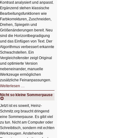
Kontrast analysiert und anpasst.
Ergänzend stehen klassische
Bearbeitungsfunktionen wie
Farbkorrekturen, Zuschneiden,
Drehen, Spiegeln und
Größenänderungen bereit. Neu
sind die Horizontbegradigung
und das Einfügen von Text. Der
Algorithmus verbessert erkannte
Schwachstellen. Ein
Vergleichsfenster zeigt Original
und optimierte Version
nebeneinander, manuelle
Werkzeuge ermöglichen
zusätzliche Feinanpassungen.
HIZ606:
Weiterlesen …
Bildverschönerung
mit
Nicht so kleine Sommerpause
einem
😊
Klick
HIZ606:
Jetzt ist es soweit, Heinz-
Bildverschönerung
Schmitz.org braucht dringend
mit
einem
eine Sommerpause. Es gibt viel
Klick
zu tun. Nicht am Computer oder
Schreibtisch, sondern mit echten
Werkzeugen. Anstehende