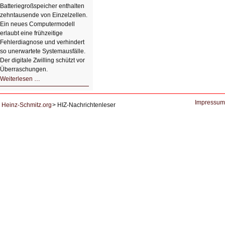
von
Batteriegroßspeicher enthalten
Studierenden
zehntausende von Einzelzellen.
Ein neues Computermodell
erlaubt eine frühzeitige
Fehlerdiagnose und verhindert
so unerwartete Systemausfälle.
Der digitale Zwilling schützt vor
Überraschungen.
Simulationen
Weiterlesen …
für
Energiespeicher
der
Zukunft.
Impressum
Heinz-Schmitz.org
HIZ-Nachrichtenleser