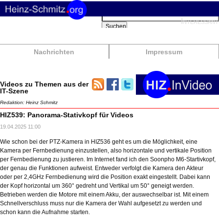
Suchbegriffe
Interessant
Suchen
Nachrichten
Impressum
Videos zu Themen aus der
IT-Szene
Redaktion: Heinz Schmitz
HIZ539: Panorama-Stativkopf für Videos
19.04.2025 11:00
Wie schon bei der PTZ-Kamera in HIZ536 geht es um die Möglichkeit, eine
Kamera per Fernbedienung einzustellen, also horizontale und vertikale Position
per Fernbedienung zu justieren. Im Internet fand ich den Soonpho M6-Startivkopf,
der genau die Funktionen aufweist. Entweder verfolgt die Kamera den Akteur
oder per 2,4GHz Fernbedienung wird die Position exakt eingestellt. Dabei kann
der Kopf horizontal um 360° gedreht und Vertikal um 50° geneigt werden.
Betrieben werden die Motore mit einem Akku, der auswechselbar ist. Mit einem
Schnellverschluss muss nur die Kamera der Wahl aufgesetzt zu werden und
schon kann die Aufnahme starten.