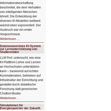
Informationsbeschaffung
beschreitet, die dem Verhalten
von intelligenten Menschen
ähnelt. Die Entwicklung der
diversen KI-Modellen weltweit
wächst eben exponentiell. Der
Ausbruch war ein erster
Vorgeschmack.
HIZ605:
Weiterlesen …
Der
Ausbruch
Datensouveränes KI-System
der
zur Lernunterstützung von
KI
Studierenden
LLM Prof. untersucht, wie eine
KI‑Plattform Lehre und Lernen
an Hochschulen unterstützen
kann – basierend auf echten
Kursmaterialien, betrieben auf
Infrastruktur der Einrichtung und
gestaltet durch didaktische
Forschung statt generischer
Chatbot‑Muster.
Datensouveränes
Weiterlesen …
KI-
System
Simulationen für
zur
Energiespeicher der Zukunft.
Lernunterstützung