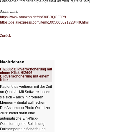
Fernbedienung beliebig eingestellt werden. (Quelle: hiz)
Siehe auch:
https://www.amazon.de/dp/B0BRQCFJR9
https://de.aliexpress.com/item/1005005021228449.html
Zurück
Nachrichten
HIZ606: Bildverschönerung mit
einem Klick HIZ606:
Bildverschönerung mit einem
Klick
Papierfotos verlieren mit der Zeit
an Qualität. Mit Software lassen
sie sich – auch in größeren
Mengen – digital auffrischen.
Der Ashampoo Photo Optimizer
2026 bietet dafür eine
automatische Ein-Klick-
Optimierung, die Belichtung,
Farbtemperatur, Schärfe und