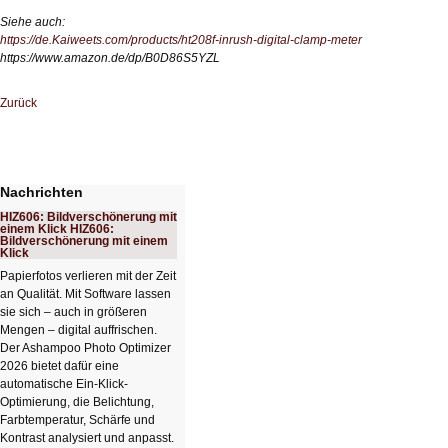
Siehe auch:
https://de.Kaiweets.com/products/ht208f-inrush-digital-clamp-meter
https://www.amazon.de/dp/B0D86S5YZL
Zurück
Nachrichten
HIZ606: Bildverschönerung mit
einem Klick HIZ606:
Bildverschönerung mit einem
Klick
Papierfotos verlieren mit der Zeit
an Qualität. Mit Software lassen
sie sich – auch in größeren
Mengen – digital auffrischen.
Der Ashampoo Photo Optimizer
2026 bietet dafür eine
automatische Ein-Klick-
Optimierung, die Belichtung,
Farbtemperatur, Schärfe und
Kontrast analysiert und anpasst.