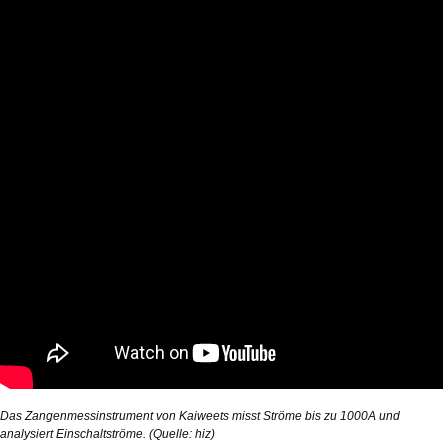
Das Zangenmessinstrument von Kaiweets misst Ströme bis zu 1000A und
analysiert Einschaltströme. (Quelle: hiz)