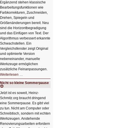
Ergänzend stehen klassische
Bearbeitungsfunktionen wie
Farbkorrekturen, Zuschneiden,
Drehen, Spiegeln und
Größenänderungen bereit. Neu
sind die Horizontbegradigung
und das Einfügen von Text. Der
Algorithmus verbessert erkannte
Schwachstellen. Ein
Vergleichsfenster zeigt Original
und optimierte Version
nebeneinander, manuelle
Werkzeuge ermöglichen
zusätzliche Feinanpassungen.
HIZ606:
Weiterlesen …
Bildverschönerung
mit
Nicht so kleine Sommerpause
einem
😊
Klick
HIZ606:
Jetzt ist es soweit, Heinz-
Bildverschönerung
Schmitz.org braucht dringend
mit
einem
eine Sommerpause. Es gibt viel
Klick
zu tun. Nicht am Computer oder
Schreibtisch, sondern mit echten
Werkzeugen. Anstehende
Renovierungsarbeiten erfordern