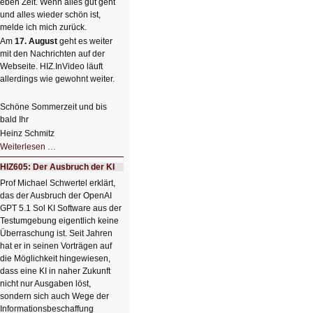
eben Zeit. Wenn alles gut geht
und alles wieder schön ist,
melde ich mich zurück.
Am
17. August
geht es weiter
mit den Nachrichten auf der
Webseite. HIZ.InVideo läuft
allerdings wie gewohnt weiter.
Schöne Sommerzeit und bis
bald Ihr
Heinz Schmitz
Nicht
Weiterlesen …
so
kleine
HIZ605: Der Ausbruch der KI
Sommerpause
😊
Prof Michael Schwertel erklärt,
das der Ausbruch der OpenAI
GPT 5.1 Sol KI Software aus der
Testumgebung eigentlich keine
Überraschung ist. Seit Jahren
hat er in seinen Vorträgen auf
die Möglichkeit hingewiesen,
dass eine KI in naher Zukunft
nicht nur Ausgaben löst,
sondern sich auch Wege der
Informationsbeschaffung