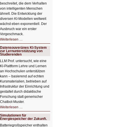
beschreitet, die dem Verhalten
von intelligenten Menschen
ähnelt. Die Entwicklung der
diversen KI-Modellen weltweit
wächst eben exponentiell. Der
Ausbruch war ein erster
Vorgeschmack.
HIZ605:
Weiterlesen …
Der
Ausbruch
Datensouveränes KI-System
der
zur Lernunterstützung von
KI
Studierenden
LLM Prof. untersucht, wie eine
KI‑Plattform Lehre und Lernen
an Hochschulen unterstützen
kann – basierend auf echten
Kursmaterialien, betrieben auf
Infrastruktur der Einrichtung und
gestaltet durch didaktische
Forschung statt generischer
Chatbot‑Muster.
Datensouveränes
Weiterlesen …
KI-
System
Simulationen für
zur
Energiespeicher der Zukunft.
Lernunterstützung
von
Batteriegroßspeicher enthalten