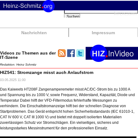
Suchbegriffe
Interessant
Suchen
Nachrichten
Impressum
Videos zu Themen aus der
IT-Szene
Redaktion: Heinz Schmitz
HIZ541: Stromzange misst auch Anlaufstrom
03.05.2025 11:00
Das Kaiweets HT208F Zangenamperemeter misst AC/DC-Strom bis zu 1000 A
und Spannung bis zu 1000 V, sowie Frequenz, Widerstand, Kapazität, Diode und
Temperatur Dabei hilft der VFD-Filtermodus fehlerhafte Messungen zu
verhindern. Die Einschaltstromanzeige hilft bei der schnellen Diagnose von
Startproblemen. Das Gerät entspricht hohen Sicherheitsstandards (IEC 61010-1,
CAT IV 600 V, CAT III 1000 V) und bietet mit doppelt isolierten Materialien
zuverlässigen Schutz vor Stromschlägen. Ein vielseitiges, sicheres und
leistungsstarkes Messinstrument für den professionellen Einsatz.