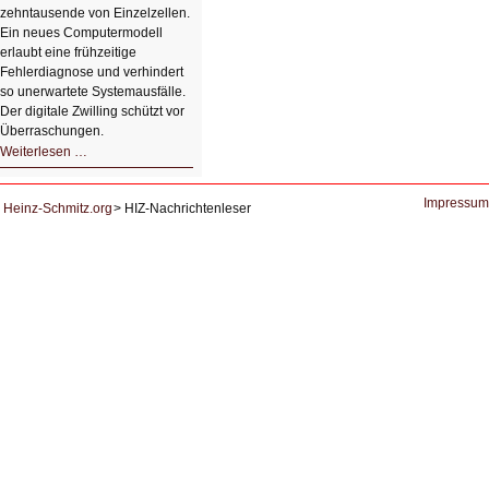
Studierenden
zehntausende von Einzelzellen.
Ein neues Computermodell
erlaubt eine frühzeitige
Fehlerdiagnose und verhindert
so unerwartete Systemausfälle.
Der digitale Zwilling schützt vor
Überraschungen.
Simulationen
Weiterlesen …
für
Energiespeicher
der
Zukunft.
Impressum
Heinz-Schmitz.org
HIZ-Nachrichtenleser