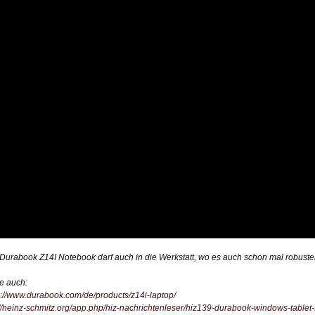
 Durabook
Z14I Notebook darf auch in die Werkstatt, wo es auch schon mal robuster
e auch:
s://www.durabook.com/de/products/z14i-laptop/
://heinz-schmitz.org/app.php/hiz-nachrichtenleser/hiz139-durabook-windows-table