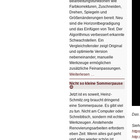
Bearbeitungsfunktionen wie
Farbkorrekturen, Zuschneiden,
Drehen, Spiegeln und
Größenänderungen bereit. Neu
sind die Horizontbegradigung
und das Einfügen von Text. Der
Algorithmus verbessert erkannte
Schwachstellen. Ein
Vergleichsfenster zeigt Original
und optimierte Version
nebeneinander, manuelle
Werkzeuge ermöglichen
zusätzliche Feinanpassungen.
HIZ606:
Weiterlesen …
Bildverschönerung
mit
Nicht so kleine Sommerpause
einem
😊
Klick
HIZ606:
Jetzt ist es soweit, Heinz-
Bildverschönerung
Schmitz.org braucht dringend
mit
einem
eine Sommerpause. Es gibt viel
Klick
zu tun. Nicht am Computer oder
Das
Schreibtisch, sondern mit echten
Werkzeugen. Anstehende
Sieh
Renovierungsarbeiten erfordern
http
eben Zeit. Wenn alles gut geht
http
und alles wieder schön ist,