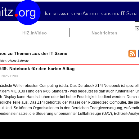
Interessantes und Aktuelles aus der IT-Szene
Su
HIZ.InVideo
Nachrichten
eos zu Themen aus der IT-Szene
tion: Heinz Schmitz
549: Notebook für den harten Alltag
.2025 11:00
nächste Welle robusten Computing ist da. Das Durabook Z14I Notebook ist speziel
llt dem MIL 810H und den IP66 Standard - was bedeutet es darf auch runterfallen un
h-Display kann Handschuhen oder bei hoher Feuchtigkeit bedient werden. Durch 
gliche Teile aus. Das Z14I gehört zu der Klasse der Ruggedized Computer, die spe
ut sind. So können Organisationen in den Bereichen Energieversorgung, Außendien
ndiensteinsätze, die Steuerung unbemannter Luftfahrzeuge (UAV), Echtzeit-Analys