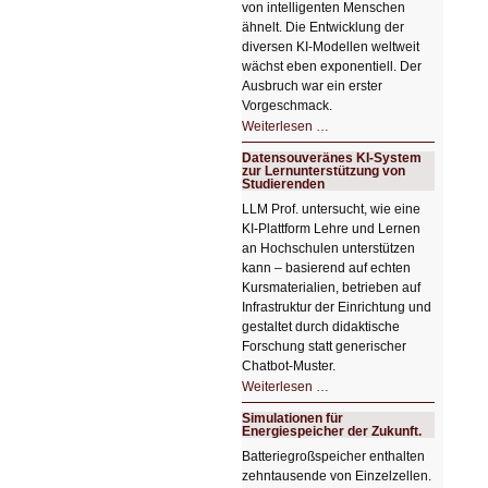
von intelligenten Menschen
ähnelt. Die Entwicklung der
diversen KI-Modellen weltweit
wächst eben exponentiell. Der
Ausbruch war ein erster
Vorgeschmack.
HIZ605:
Weiterlesen …
Der
Ausbruch
Datensouveränes KI-System
der
zur Lernunterstützung von
KI
Studierenden
LLM Prof. untersucht, wie eine
KI‑Plattform Lehre und Lernen
an Hochschulen unterstützen
kann – basierend auf echten
Kursmaterialien, betrieben auf
Infrastruktur der Einrichtung und
gestaltet durch didaktische
Forschung statt generischer
Chatbot‑Muster.
Datensouveränes
Weiterlesen …
KI-
System
Simulationen für
zur
Energiespeicher der Zukunft.
Lernunterstützung
von
Batteriegroßspeicher enthalten
Studierenden
zehntausende von Einzelzellen.