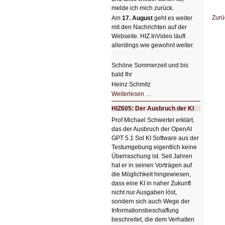
melde ich mich zurück.
Zurü
Am
17. August
geht es weiter
mit den Nachrichten auf der
Webseite. HIZ.InVideo läuft
allerdings wie gewohnt weiter.
Schöne Sommerzeit und bis
bald Ihr
Heinz Schmitz
Nicht
Weiterlesen …
so
kleine
HIZ605: Der Ausbruch der KI
Sommerpause
😊
Prof Michael Schwertel erklärt,
das der Ausbruch der OpenAI
GPT 5.1 Sol KI Software aus der
Testumgebung eigentlich keine
Überraschung ist. Seit Jahren
hat er in seinen Vorträgen auf
die Möglichkeit hingewiesen,
dass eine KI in naher Zukunft
nicht nur Ausgaben löst,
sondern sich auch Wege der
Informationsbeschaffung
beschreitet, die dem Verhalten