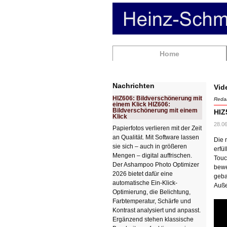
Navigation
Home
überspringen
Nachrichten
Vid
HIZ606: Bildverschönerung mit
Redak
einem Klick HIZ606:
Bildverschönerung mit einem
HIZ
Klick
28.06
Papierfotos verlieren mit der Zeit
an Qualität. Mit Software lassen
Die 
sie sich – auch in größeren
erfü
Mengen – digital auffrischen.
Touc
Der Ashampoo Photo Optimizer
bewe
2026 bietet dafür eine
geba
automatische Ein-Klick-
Auße
Optimierung, die Belichtung,
Farbtemperatur, Schärfe und
Kontrast analysiert und anpasst.
Ergänzend stehen klassische