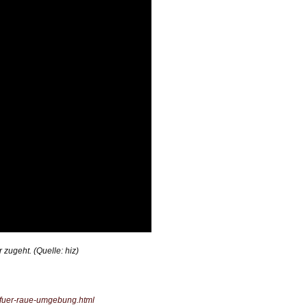
 zugeht. (Quelle: hiz)
t-fuer-raue-umgebung.html