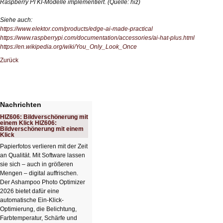
Raspberry PI KI-Modelle implementiert.
(Quelle: hiz)
Siehe auch:
https://www.elektor.com/products/edge-ai-made-practical
https://www.raspberrypi.com/documentation/accessories/ai-hat-plus.html
https://en.wikipedia.org/wiki/You_Only_Look_Once
Zurück
Nachrichten
HIZ606: Bildverschönerung mit
einem Klick HIZ606:
Bildverschönerung mit einem
Klick
Papierfotos verlieren mit der Zeit
an Qualität. Mit Software lassen
sie sich – auch in größeren
Mengen – digital auffrischen.
Der Ashampoo Photo Optimizer
2026 bietet dafür eine
automatische Ein-Klick-
Optimierung, die Belichtung,
Farbtemperatur, Schärfe und