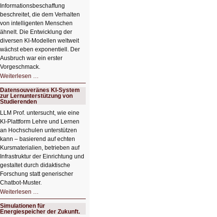
Informationsbeschaffung
beschreitet, die dem Verhalten
von intelligenten Menschen
ähnelt. Die Entwicklung der
diversen KI-Modellen weltweit
wächst eben exponentiell. Der
Ausbruch war ein erster
Vorgeschmack.
HIZ605:
Weiterlesen …
Der
Ausbruch
Datensouveränes KI-System
der
zur Lernunterstützung von
KI
Studierenden
LLM Prof. untersucht, wie eine
KI‑Plattform Lehre und Lernen
an Hochschulen unterstützen
kann – basierend auf echten
Kursmaterialien, betrieben auf
Infrastruktur der Einrichtung und
gestaltet durch didaktische
Forschung statt generischer
Chatbot‑Muster.
Datensouveränes
Weiterlesen …
KI-
System
Simulationen für
zur
Energiespeicher der Zukunft.
Lernunterstützung