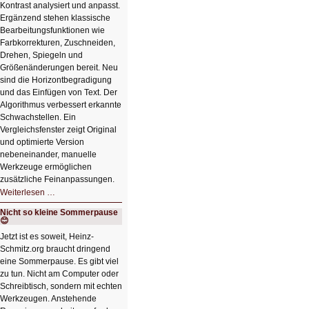
Kontrast analysiert und anpasst.
Ergänzend stehen klassische
Bearbeitungsfunktionen wie
Farbkorrekturen, Zuschneiden,
Drehen, Spiegeln und
Größenänderungen bereit. Neu
sind die Horizontbegradigung
und das Einfügen von Text. Der
Algorithmus verbessert erkannte
Schwachstellen. Ein
Vergleichsfenster zeigt Original
und optimierte Version
nebeneinander, manuelle
Werkzeuge ermöglichen
zusätzliche Feinanpassungen.
HIZ606:
Weiterlesen …
Bildverschönerung
mit
Nicht so kleine Sommerpause
einem
😊
Klick
HIZ606:
Jetzt ist es soweit, Heinz-
Bildverschönerung
Schmitz.org braucht dringend
mit
einem
eine Sommerpause. Es gibt viel
Klick
zu tun. Nicht am Computer oder
Schreibtisch, sondern mit echten
Werkzeugen. Anstehende