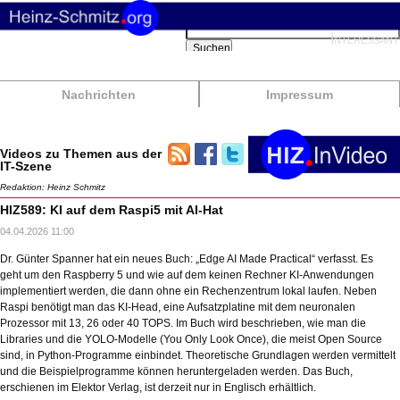
Suchbegriffe
Interessant
Suchen
Nachrichten
Impressum
Videos zu Themen aus der
IT-Szene
Redaktion: Heinz Schmitz
HIZ589: KI auf dem Raspi5 mit AI-Hat
04.04.2026 11:00
Dr. Günter Spanner hat ein neues Buch: „Edge AI Made Practical“ verfasst. Es
geht um den Raspberry 5 und wie auf dem keinen Rechner KI-Anwendungen
implementiert werden, die dann ohne ein Rechenzentrum lokal laufen. Neben
Raspi benötigt man das KI-Head, eine Aufsatzplatine mit dem neuronalen
Prozessor mit 13, 26 oder 40 TOPS. Im Buch wird beschrieben, wie man die
Libraries und die YOLO-Modelle (You Only Look Once), die meist Open Source
sind, in Python-Programme einbindet. Theoretische Grundlagen werden vermittelt
und die Beispielprogramme können heruntergeladen werden. Das Buch,
erschienen im Elektor Verlag, ist derzeit nur in Englisch erhältlich.