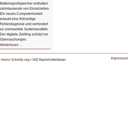
von
Batteriegroßspeicher enthalten
Studierenden
zehntausende von Einzelzellen.
Ein neues Computermodell
erlaubt eine frühzeitige
Fehlerdiagnose und verhindert
so unerwartete Systemausfälle.
Der digitale Zwilling schützt vor
Überraschungen.
Simulationen
Weiterlesen …
für
Energiespeicher
der
Zukunft.
Impressum
Heinz-Schmitz.org
HIZ-Nachrichtenleser