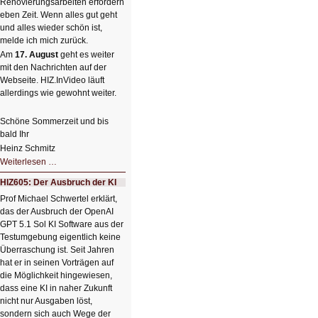
Renovierungsarbeiten erfordern
eben Zeit. Wenn alles gut geht
und alles wieder schön ist,
melde ich mich zurück.
Am
17. August
geht es weiter
mit den Nachrichten auf der
Webseite. HIZ.InVideo läuft
allerdings wie gewohnt weiter.
Schöne Sommerzeit und bis
bald Ihr
Heinz Schmitz
Nicht
Weiterlesen …
so
kleine
HIZ605: Der Ausbruch der KI
Sommerpause
😊
Prof Michael Schwertel erklärt,
das der Ausbruch der OpenAI
GPT 5.1 Sol KI Software aus der
Testumgebung eigentlich keine
Überraschung ist. Seit Jahren
hat er in seinen Vorträgen auf
die Möglichkeit hingewiesen,
dass eine KI in naher Zukunft
nicht nur Ausgaben löst,
sondern sich auch Wege der