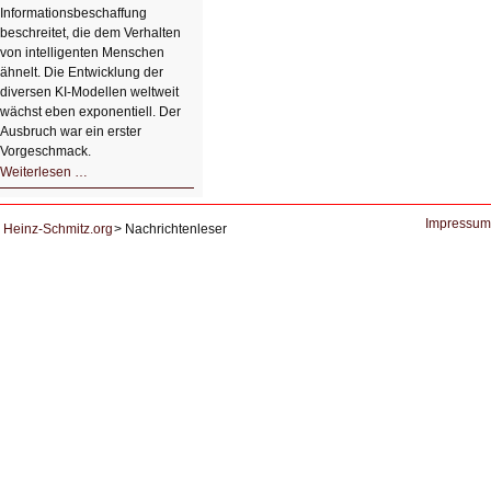
Informationsbeschaffung
beschreitet, die dem Verhalten
von intelligenten Menschen
ähnelt. Die Entwicklung der
diversen KI-Modellen weltweit
wächst eben exponentiell. Der
Ausbruch war ein erster
Vorgeschmack.
HIZ605:
Weiterlesen …
Der
Ausbruch
der
KI
Impressum
Heinz-Schmitz.org
Nachrichtenleser