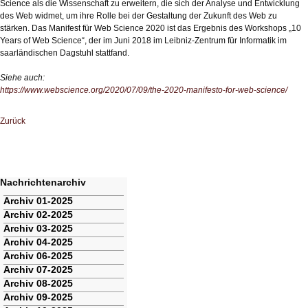
Science als die Wissenschaft zu erweitern, die sich der Analyse und Entwicklung
des Web widmet, um ihre Rolle bei der Gestaltung der Zukunft des Web zu
stärken. Das Manifest für Web Science 2020 ist das Ergebnis des Workshops „10
Years of Web Science“, der im Juni 2018 im Leibniz-Zentrum für Informatik im
saarländischen Dagstuhl stattfand.
Siehe auch:
https://www.webscience.org/2020/07/09/the-2020-manifesto-for-web-science/
Zurück
Nachrichtenarchiv
Navigation
Archiv 01-2025
überspringen
Archiv 02-2025
Archiv 03-2025
Archiv 04-2025
Archiv 06-2025
Archiv 07-2025
Archiv 08-2025
Archiv 09-2025