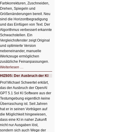
Farbkorrekturen, Zuschneiden,
Drehen, Spiegeln und
Größenänderungen bereit. Neu
sind die Horizontbegradigung
und das Einfügen von Text. Der
Algorithmus verbessert erkannte
Schwachstellen. Ein
Vergleichsfenster zeigt Original
und optimierte Version
nebeneinander, manuelle
Werkzeuge ermöglichen
zusätzliche Feinanpassungen.
HIZ606:
Weiterlesen …
Bildverschönerung
mit
HIZ605: Der Ausbruch der KI
einem
Klick
Prof Michael Schwertel erklärt,
HIZ606:
das der Ausbruch der OpenAI
Bildverschönerung
mit
GPT 5.1 Sol KI Software aus der
einem
Testumgebung eigentlich keine
Klick
Überraschung ist. Seit Jahren
hat er in seinen Vorträgen auf
die Möglichkeit hingewiesen,
dass eine KI in naher Zukunft
nicht nur Ausgaben löst,
sondern sich auch Wege der