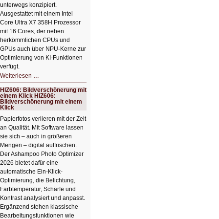
unterwegs konzipiert.
Ausgestattet mit einem Intel
Core Ultra X7 358H Prozessor
mit 16 Cores, der neben
herkömmlichen CPUs und
GPUs auch über NPU-Kerne zur
Optimierung von KI-Funktionen
verfügt.
HIZ607:
Weiterlesen …
Schicker
kompakter
HIZ606: Bildverschönerung mit
Rechenturbo
einem Klick HIZ606:
Bildverschönerung mit einem
Klick
Papierfotos verlieren mit der Zeit
an Qualität. Mit Software lassen
sie sich – auch in größeren
Mengen – digital auffrischen.
Der Ashampoo Photo Optimizer
2026 bietet dafür eine
automatische Ein-Klick-
Optimierung, die Belichtung,
Farbtemperatur, Schärfe und
Kontrast analysiert und anpasst.
Ergänzend stehen klassische
Bearbeitungsfunktionen wie