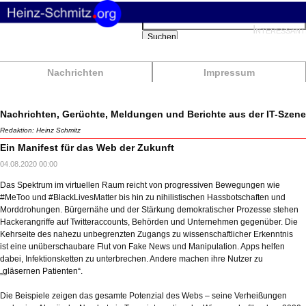
Suchbegriffe
Interessant
Suchen
Nachrichten
Impressum
Nachrichten, Gerüchte, Meldungen und Berichte aus der IT-Szene
Redaktion: Heinz Schmitz
Ein Manifest für das Web der Zukunft
04.08.2020 00:00
Das Spektrum im virtuellen Raum reicht von progressiven Bewegungen wie
#MeToo und #BlackLivesMatter bis hin zu nihilistischen Hassbotschaften und
Morddrohungen. Bürgernähe und der Stärkung demokratischer Prozesse stehen
Hackerangriffe auf Twitteraccounts, Behörden und Unternehmen gegenüber. Die
Kehrseite des nahezu unbegrenzten Zugangs zu wissenschaftlicher Erkenntnis
ist eine unüberschaubare Flut von Fake News und Manipulation. Apps helfen
dabei, Infektionsketten zu unterbrechen. Andere machen ihre Nutzer zu
„gläsernen Patienten“.
Die Beispiele zeigen das gesamte Potenzial des Webs – seine Verheißungen