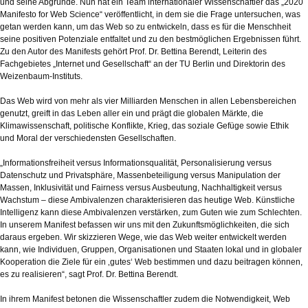
und seine Abgründe. Nun hat ein Team internationaler Wissenschaftler das „2020
Manifesto for Web Science“ veröffentlicht, in dem sie die Frage untersuchen, was
getan werden kann, um das Web so zu entwickeln, dass es für die Menschheit
seine positiven Potenziale entfaltet und zu den bestmöglichen Ergebnissen führt.
Zu den Autor des Manifests gehört Prof. Dr. Bettina Berendt, Leiterin des
Fachgebietes „Internet und Gesellschaft“ an der TU Berlin und Direktorin des
Weizenbaum-Instituts.
Das Web wird von mehr als vier Milliarden Menschen in allen Lebensbereichen
genutzt, greift in das Leben aller ein und prägt die globalen Märkte, die
Klimawissenschaft, politische Konflikte, Krieg, das soziale Gefüge sowie Ethik
und Moral der verschiedensten Gesellschaften.
„Informationsfreiheit versus Informationsqualität, Personalisierung versus
Datenschutz und Privatsphäre, Massenbeteiligung versus Manipulation der
Massen, Inklusivität und Fairness versus Ausbeutung, Nachhaltigkeit versus
Wachstum – diese Ambivalenzen charakterisieren das heutige Web. Künstliche
Intelligenz kann diese Ambivalenzen verstärken, zum Guten wie zum Schlechten.
In unserem Manifest befassen wir uns mit den Zukunftsmöglichkeiten, die sich
daraus ergeben. Wir skizzieren Wege, wie das Web weiter entwickelt werden
kann, wie Individuen, Gruppen, Organisationen und Staaten lokal und in globaler
Kooperation die Ziele für ein ‚gutes‘ Web bestimmen und dazu beitragen können,
es zu realisieren“, sagt Prof. Dr. Bettina Berendt.
In ihrem Manifest betonen die Wissenschaftler zudem die Notwendigkeit, Web