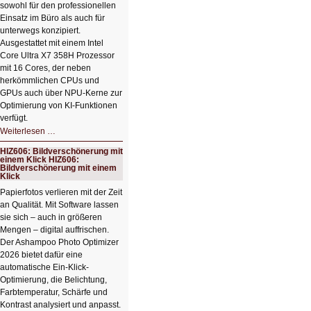
sowohl für den professionellen
Einsatz im Büro als auch für
unterwegs konzipiert.
Ausgestattet mit einem Intel
Core Ultra X7 358H Prozessor
mit 16 Cores, der neben
herkömmlichen CPUs und
GPUs auch über NPU-Kerne zur
Optimierung von KI-Funktionen
verfügt.
HIZ607:
Weiterlesen …
Schicker
kompakter
HIZ606: Bildverschönerung mit
Rechenturbo
einem Klick HIZ606:
Bildverschönerung mit einem
Klick
Papierfotos verlieren mit der Zeit
an Qualität. Mit Software lassen
sie sich – auch in größeren
Mengen – digital auffrischen.
Der Ashampoo Photo Optimizer
2026 bietet dafür eine
automatische Ein-Klick-
Optimierung, die Belichtung,
Farbtemperatur, Schärfe und
Kontrast analysiert und anpasst.