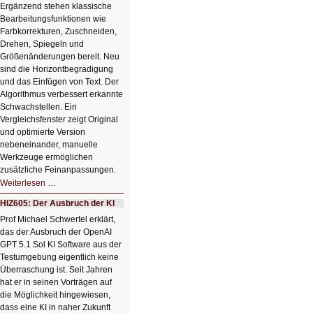
Ergänzend stehen klassische
Bearbeitungsfunktionen wie
Farbkorrekturen, Zuschneiden,
Drehen, Spiegeln und
Größenänderungen bereit. Neu
sind die Horizontbegradigung
und das Einfügen von Text. Der
Algorithmus verbessert erkannte
Schwachstellen. Ein
Vergleichsfenster zeigt Original
und optimierte Version
nebeneinander, manuelle
Werkzeuge ermöglichen
zusätzliche Feinanpassungen.
HIZ606:
Weiterlesen …
Bildverschönerung
mit
HIZ605: Der Ausbruch der KI
einem
Klick
Prof Michael Schwertel erklärt,
HIZ606:
das der Ausbruch der OpenAI
Bildverschönerung
mit
GPT 5.1 Sol KI Software aus der
einem
Testumgebung eigentlich keine
Klick
Überraschung ist. Seit Jahren
hat er in seinen Vorträgen auf
die Möglichkeit hingewiesen,
dass eine KI in naher Zukunft