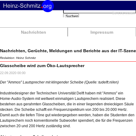
Suchbegriffe
Interessant
Suchen
Nachrichten
Impressum
Nachrichten, Gerüchte, Meldungen und Berichte aus der IT-Szene
Redaktion: Heinz Schmitz
Glasscheibe wird zum Öko-Lautsprecher
22.09.2020 00:00
Der "Ammos" Lautsprecher mit klingender Scheibe (Quelle: tudelft.nl/en)
Industriedesigner der Technischen Universität Delft haben mit "Ammos" ein
Home-Audio-System mit weltweit einmaligen Lautsprechern realisiert. Diese
bestehen aus gerahmten Glasscheiben, die in einer liegenden dreieckigen Säule
stecken. Die Scheibe schafft ein Frequenzspektrum von 200 bis 20.000 Hertz.
Damit auch die tiefen Töne gut wiedergegeben werden, haben die Studenten den
Lautsprechern noch konventionelle Subwoofer spendiert, die für die Frequenzen
zwischen 20 und 200 Hertz zuständig sind.