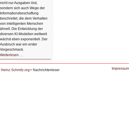
nicht nur Ausgaben löst,
sondern sich auch Wege der
Informationsbeschaffung
beschreitet, die dem Verhalten
von intelligenten Menschen
ähnelt. Die Entwicklung der
diversen KI-Modellen weltweit
wächst eben exponentiell. Der
Ausbruch war ein erster
Vorgeschmack.
HIZ605:
Weiterlesen …
Der
Ausbruch
der
KI
Impressum
Heinz-Schmitz.org
Nachrichtenleser