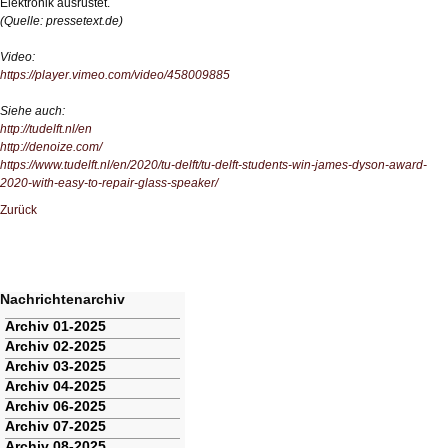
Elektronik ausrüstet.
(Quelle: pressetext.de)
Video:
https://player.vimeo.com/video/458009885
Siehe auch:
http://tudelft.nl/en
http://denoize.com/
https://www.tudelft.nl/en/2020/tu-delft/tu-delft-students-win-james-dyson-award-
2020-with-easy-to-repair-glass-speaker/
Zurück
Nachrichtenarchiv
Navigation
Archiv 01-2025
überspringen
Archiv 02-2025
Archiv 03-2025
Archiv 04-2025
Archiv 06-2025
Archiv 07-2025
Archiv 08-2025