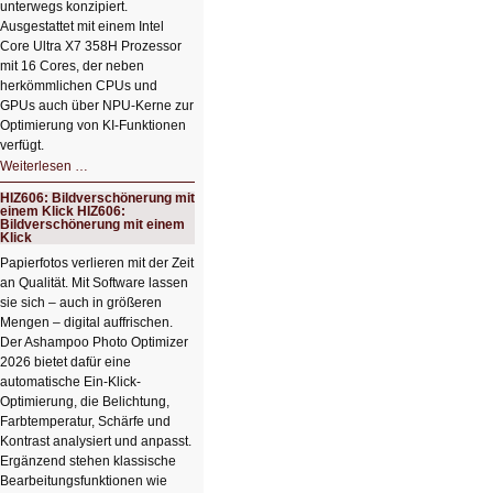
unterwegs konzipiert.
Ausgestattet mit einem Intel
Core Ultra X7 358H Prozessor
mit 16 Cores, der neben
herkömmlichen CPUs und
GPUs auch über NPU-Kerne zur
Optimierung von KI-Funktionen
verfügt.
HIZ607:
Weiterlesen …
Schicker
kompakter
HIZ606: Bildverschönerung mit
Rechenturbo
einem Klick HIZ606:
Bildverschönerung mit einem
Klick
Papierfotos verlieren mit der Zeit
an Qualität. Mit Software lassen
sie sich – auch in größeren
Mengen – digital auffrischen.
Der Ashampoo Photo Optimizer
2026 bietet dafür eine
automatische Ein-Klick-
Optimierung, die Belichtung,
Farbtemperatur, Schärfe und
Kontrast analysiert und anpasst.
Ergänzend stehen klassische
Bearbeitungsfunktionen wie