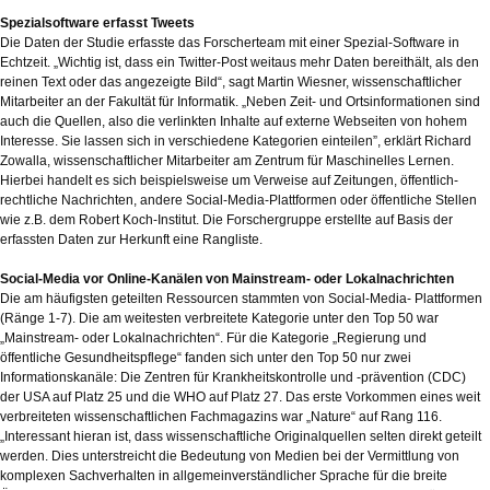
Spezialsoftware erfasst Tweets
Die Daten der Studie erfasste das Forscherteam mit einer Spezial-Software in
Echtzeit. „Wichtig ist, dass ein Twitter-Post weitaus mehr Daten bereithält, als den
reinen Text oder das angezeigte Bild“, sagt Martin Wiesner, wissenschaftlicher
Mitarbeiter an der Fakultät für Informatik. „Neben Zeit- und Ortsinformationen sind
auch die Quellen, also die verlinkten Inhalte auf externe Webseiten von hohem
Interesse. Sie lassen sich in verschiedene Kategorien einteilen”, erklärt Richard
Zowalla, wissenschaftlicher Mitarbeiter am Zentrum für Maschinelles Lernen.
Hierbei handelt es sich beispielsweise um Verweise auf Zeitungen, öffentlich-
rechtliche Nachrichten, andere Social-Media-Plattformen oder öffentliche Stellen
wie z.B. dem Robert Koch-Institut. Die Forschergruppe erstellte auf Basis der
erfassten Daten zur Herkunft eine Rangliste.
Social-Media vor Online-Kanälen von Mainstream- oder Lokalnachrichten
Die am häufigsten geteilten Ressourcen stammten von Social-Media- Plattformen
(Ränge 1-7). Die am weitesten verbreitete Kategorie unter den Top 50 war
„Mainstream- oder Lokalnachrichten“. Für die Kategorie „Regierung und
öffentliche Gesundheitspflege“ fanden sich unter den Top 50 nur zwei
Informationskanäle: Die Zentren für Krankheitskontrolle und -prävention (CDC)
der USA auf Platz 25 und die WHO auf Platz 27. Das erste Vorkommen eines weit
verbreiteten wissenschaftlichen Fachmagazins war „Nature“ auf Rang 116.
„Interessant hieran ist, dass wissenschaftliche Originalquellen selten direkt geteilt
werden. Dies unterstreicht die Bedeutung von Medien bei der Vermittlung von
komplexen Sachverhalten in allgemeinverständlicher Sprache für die breite