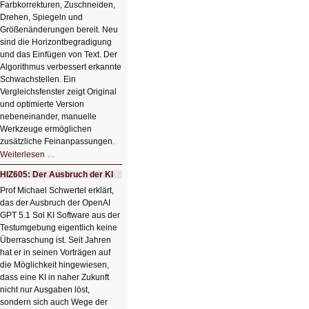
Farbkorrekturen, Zuschneiden,
Drehen, Spiegeln und
Größenänderungen bereit. Neu
sind die Horizontbegradigung
und das Einfügen von Text. Der
Algorithmus verbessert erkannte
Schwachstellen. Ein
Vergleichsfenster zeigt Original
und optimierte Version
nebeneinander, manuelle
Werkzeuge ermöglichen
zusätzliche Feinanpassungen.
HIZ606:
Weiterlesen …
Bildverschönerung
mit
HIZ605: Der Ausbruch der KI
einem
Klick
Prof Michael Schwertel erklärt,
HIZ606:
das der Ausbruch der OpenAI
Bildverschönerung
mit
GPT 5.1 Sol KI Software aus der
einem
Testumgebung eigentlich keine
Klick
Überraschung ist. Seit Jahren
hat er in seinen Vorträgen auf
die Möglichkeit hingewiesen,
dass eine KI in naher Zukunft
nicht nur Ausgaben löst,
sondern sich auch Wege der