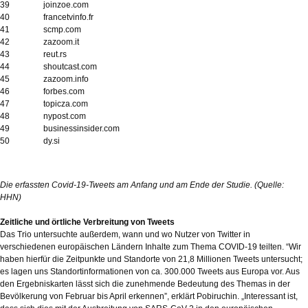
39
joinzoe.com
40
francetvinfo.fr
41
scmp.com
42
zazoom.it
43
reut.rs
44
shoutcast.com
45
zazoom.info
46
forbes.com
47
topicza.com
48
nypost.com
49
businessinsider.com
50
dy.si
Die erfassten Covid-19-Tweets am Anfang und am Ende der Studie. (Quelle:
HHN)
Zeitliche und örtliche Verbreitung von Tweets
Das Trio untersuchte außerdem, wann und wo Nutzer von Twitter in
verschiedenen europäischen Ländern Inhalte zum Thema COVID-19 teilten. “Wir
haben hierfür die Zeitpunkte und Standorte von 21,8 Millionen Tweets untersucht;
es lagen uns Standortinformationen von ca. 300.000 Tweets aus Europa vor. Aus
den Ergebniskarten lässt sich die zunehmende Bedeutung des Themas in der
Bevölkerung von Februar bis April erkennen”, erklärt Pobiruchin. „Interessant ist,