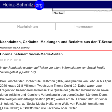
Suchbegriffe
Interessant
Suchen
Nachrichten
Impressum
Nachrichten, Gerüchte, Meldungen und Berichte aus der IT-Szene
Redaktion: Heinz Schmitz
Corona befeuert Social-Media-Seiten
03.11.2020 00:00
In der Pandemie werden auf Twitter vor allem Informationen von Social-Media
Seiten geteilt. (Quelle: hiz)
Drei Forscher der Hochschule Heilbronn (HHN) analysierten von Februar bis April
2020 knapp 21,8 Millionen Tweets zum Thema Covid-19. Dabei waren zwei
Fragen von besonderem Interesse: Die Quelle der geteilten Informationen sowie
deren zeitliche und räumliche Verbreitung in den europäischen Ländern. Denn:
Die Weltgesundheitsorganisation (WHO) warnte am 02. Februar 2020 vor einer
„Infodemie” u.a. auf Social Media. Heißt: eine Welle von Falschinformationen
(„Fake News”) auf Plattformen wie Facebook oder Twitter.