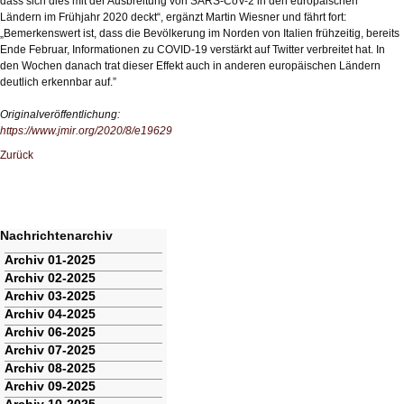
dass sich dies mit der Ausbreitung von SARS-CoV-2 in den europäischen
Ländern im Frühjahr 2020 deckt“, ergänzt Martin Wiesner und fährt fort:
„Bemerkenswert ist, dass die Bevölkerung im Norden von Italien frühzeitig, bereits
Ende Februar, Informationen zu COVID-19 verstärkt auf Twitter verbreitet hat. In
den Wochen danach trat dieser Effekt auch in anderen europäischen Ländern
deutlich erkennbar auf.”
Originalveröffentlichung:
https://www.jmir.org/2020/8/e19629
Zurück
Nachrichtenarchiv
Navigation
Archiv 01-2025
überspringen
Archiv 02-2025
Archiv 03-2025
Archiv 04-2025
Archiv 06-2025
Archiv 07-2025
Archiv 08-2025
Archiv 09-2025