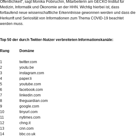
Öffentlichkeit“, sagt Monika Pobiruchin, Mitarbeiterin am GECKO Institut für
Medizin, Informatik und Ökonomie an der HHN. Wichtig hierbei ist, dass
fortlaufend neue wissenschaftliche Erkenntnisse gewonnen werden und dass die
Herkunft und Seriosität von Informationen zum Thema COVID-19 beachtet
werden muss.
Top 50 der durch Twitter-Nutzer verbreiteten Informationskanäle:
Rang
Domäne
1
twitter.com
2
youtu.be
3
instagram.com
4
paper.li
5
youtube.com
6
facebook.com
7
linkedin.com
8
theguardian.com
9
google.com
10
tinyurl.com
11
nytimes.com
12
chng.it
13
cnn.com
14
bbc.co.uk