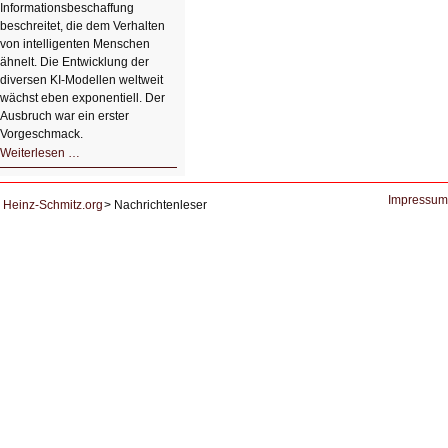
Informationsbeschaffung
beschreitet, die dem Verhalten
von intelligenten Menschen
ähnelt. Die Entwicklung der
diversen KI-Modellen weltweit
wächst eben exponentiell. Der
Ausbruch war ein erster
Vorgeschmack.
HIZ605:
Weiterlesen …
Der
Ausbruch
der
KI
Impressum
Heinz-Schmitz.org
Nachrichtenleser