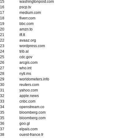
15
washingtonpost.com
16
pscp.tv
17
medium.com
18
fiverr.com
19
bbc.com
20
amzn.to
21
ift.tt
22
avaaz.org
23
wordpress.com
24
trib.al
25
cdc.gov
26
arcgis.com
27
who.int
28
nyti.ms
29
worldometers.info
30
reuters.com
31
yahoo.com
32
apple.news
33
cnbc.com
34
openstream.co
35
bloomberg.com
35
bloomberg.com
36
goo.gl
37
elpais.com
38
ouest-france.fr