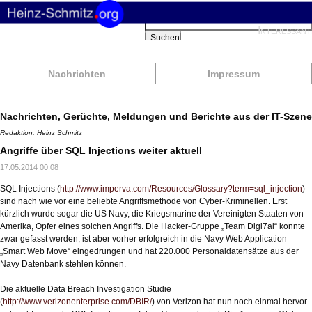
Suchbegriffe
Interessant
Suchen
Nachrichten
Impressum
Nachrichten, Gerüchte, Meldungen und Berichte aus der IT-Szene
Redaktion: Heinz Schmitz
Angriffe über SQL Injections weiter aktuell
17.05.2014 00:08
SQL Injections (
http://www.imperva.com/Resources/Glossary?term=sql_injection
)
sind nach wie vor eine beliebte Angriffsmethode von Cyber-Kriminellen. Erst
kürzlich wurde sogar die US Navy, die Kriegsmarine der Vereinigten Staaten von
Amerika, Opfer eines solchen Angriffs. Die Hacker-Gruppe „Team Digi7al“ konnte
zwar gefasst werden, ist aber vorher erfolgreich in die Navy Web Application
„Smart Web Move“ eingedrungen und hat 220.000 Personaldatensätze aus der
Navy Datenbank stehlen können.
Die aktuelle Data Breach Investigation Studie
(
http://www.verizonenterprise.com/DBIR/
) von Verizon hat nun noch einmal hervor