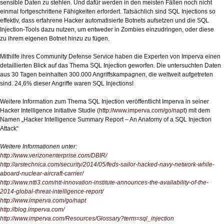
sensible Daten zu stehlen. Und dafür werden in den meisten Fällen noch nicht
einmal fortgeschrittene Fähigkeiten erfordert. Tatsächlich sind SQL Injections so
effektiv, dass erfahrene Hacker automatisierte Botnets aufsetzen und die SQL
Injection-Tools dazu nutzen, um entweder in Zombies einzudringen, oder diese
zu ihrem eigenen Botnet hinzu zu fügen.
Mithilfe ihres Community Defense Service haben die Experten von Imperva einen
detaillierten Blick auf das Thema SQL Injection geworfen. Die untersuchten Daten
aus 30 Tagen beinhalten 300.000 Angriffskampagnen, die weltweit aufgetreten
sind. 24,6% dieser Angriffe waren SQL Injections!
Weitere Information zum Thema SQL Injection veröffentlicht Imperva in seiner
Hacker Intelligence Initiative Studie (
http://www.imperva.com/go/napt
) mit dem
Namen „Hacker Intelligence Summary Report – An Anatomy of a SQL Injection
Attack“
Weitere Informationen unter:
http://www.verizonenterprise.com/DBIR/
http://arstechnica.com/security/2014/05/feds-sailor-hacked-navy-network-while-
aboard-nuclear-aircraft-carrier/
http://www.ntti3.com/ntt-innovation-institute-announces-the-availability-of-the-
2014-global-threat-intelligence-report/
http://www.imperva.com/go/napt
http://blog.imperva.com/
http://www.imperva.com/Resources/Glossary?term=sql_injection