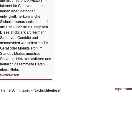
die mit unseren Aktivitäten im
Internet ihr Geld verdienen,
haben aber Methoden
entwickelt, herkömmliche
Sicherheitsmechanismen und
die DNS-Dienste zu umgehen.
Diese Tricks erklärt Hermann
Sauer von Comidio und
demonstriert wie selbst ein TV-
Gerät oder Mobiltelefon im
Standby Modus ungefragt
Server im Netz kontaktieren und
heimlich gesammelte Daten
übermitteln.
HIZ604:
Weiterlesen …
DNS
und
Datenschutz
Impressum
Heinz-Schmitz.org
Nachrichtenleser