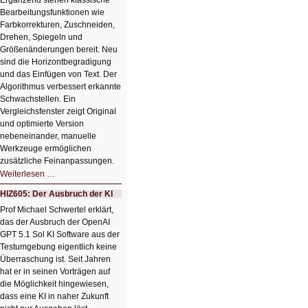
Ergänzend stehen klassische
Bearbeitungsfunktionen wie
Farbkorrekturen, Zuschneiden,
Drehen, Spiegeln und
Größenänderungen bereit. Neu
sind die Horizontbegradigung
und das Einfügen von Text. Der
Algorithmus verbessert erkannte
Schwachstellen. Ein
Vergleichsfenster zeigt Original
und optimierte Version
nebeneinander, manuelle
Werkzeuge ermöglichen
zusätzliche Feinanpassungen.
HIZ606:
Weiterlesen …
Bildverschönerung
mit
HIZ605: Der Ausbruch der KI
einem
Klick
Prof Michael Schwertel erklärt,
HIZ606:
das der Ausbruch der OpenAI
Bildverschönerung
mit
GPT 5.1 Sol KI Software aus der
einem
Testumgebung eigentlich keine
Klick
Überraschung ist. Seit Jahren
hat er in seinen Vorträgen auf
die Möglichkeit hingewiesen,
dass eine KI in naher Zukunft