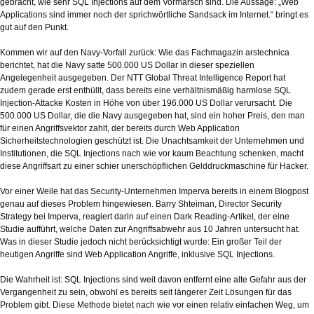
gebracht, wie sehr SQL Injections auf dem Vormarsch sind. Die Aussage: „Web
Applications sind immer noch der sprichwörtliche Sandsack im Internet.“ bringt es
gut auf den Punkt.
Kommen wir auf den Navy-Vorfall zurück: Wie das Fachmagazin arstechnica
berichtet, hat die Navy satte 500.000 US Dollar in dieser speziellen
Angelegenheit ausgegeben. Der NTT Global Threat Intelligence Report hat
zudem gerade erst enthüllt, dass bereits eine verhältnismäßig harmlose SQL
Injection-Attacke Kosten in Höhe von über 196.000 US Dollar verursacht. Die
500.000 US Dollar, die die Navy ausgegeben hat, sind ein hoher Preis, den man
für einen Angriffsvektor zahlt, der bereits durch Web Application
Sicherheitstechnologien geschützt ist. Die Unachtsamkeit der Unternehmen und
Institutionen, die SQL Injections nach wie vor kaum Beachtung schenken, macht
diese Angriffsart zu einer schier unerschöpflichen Gelddruckmaschine für Hacker.
Vor einer Weile hat das Security-Unternehmen Imperva bereits in einem Blogpost
genau auf dieses Problem hingewiesen. Barry Shteiman, Director Security
Strategy bei Imperva, reagiert darin auf einen Dark Reading-Artikel, der eine
Studie aufführt, welche Daten zur Angriffsabwehr aus 10 Jahren untersucht hat.
Was in dieser Studie jedoch nicht berücksichtigt wurde: Ein großer Teil der
heutigen Angriffe sind Web Application Angriffe, inklusive SQL Injections.
Die Wahrheit ist: SQL Injections sind weit davon entfernt eine alte Gefahr aus der
Vergangenheit zu sein, obwohl es bereits seit längerer Zeit Lösungen für das
Problem gibt. Diese Methode bietet nach wie vor einen relativ einfachen Weg, um