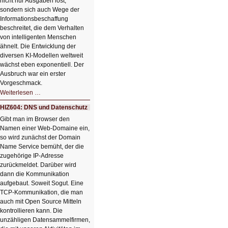
nicht nur Ausgaben löst,
sondern sich auch Wege der
Informationsbeschaffung
beschreitet, die dem Verhalten
von intelligenten Menschen
ähnelt. Die Entwicklung der
diversen KI-Modellen weltweit
wächst eben exponentiell. Der
Ausbruch war ein erster
Vorgeschmack.
HIZ605:
Weiterlesen …
Der
Ausbruch
HIZ604: DNS und Datenschutz
der
KI
Gibt man im Browser den
Namen einer Web-Domaine ein,
so wird zunächst der Domain
Name Service bemüht, der die
zugehörige IP-Adresse
zurückmeldet. Darüber wird
dann die Kommunikation
aufgebaut. Soweit Sogut. Eine
TCP-Kommunikation, die man
auch mit Open Source Mitteln
kontrollieren kann. Die
unzähligen Datensammelfirmen,