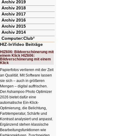
Archiv 2019
Archiv 2018
Archiv 2017
Archiv 2016
Archiv 2015
Archiv 2014
Computer:Club²
HIZ-InVideo Beiträge
HIZ606: Bildverschönerung mit
einem Klick HIZ606:
Bildverschönerung mit einem
Klick
Papierfotos verlieren mit der Zeit
an Qualität. Mit Software lassen
sie sich – auch in größeren
Mengen – digital auffrischen.
Der Ashampoo Photo Optimizer
2026 bietet dafür eine
automatische Ein-Klick-
Optimierung, die Belichtung,
Farbtemperatur, Schärfe und
Kontrast analysiert und anpasst.
Ergänzend stehen klassische
Bearbeitungsfunktionen wie
Farbkorrekturen, Zuschneiden,