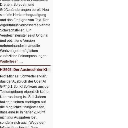
Drehen, Spiegeln und
Größenänderungen bereit. Neu
sind die Horizontbegradigung
und das Einfügen von Text. Der
Algorithmus verbessert erkannte
Schwachstellen. Ein
Vergleichsfenster zeigt Original
und optimierte Version
nebeneinander, manuelle
Werkzeuge ermöglichen
zusätzliche Feinanpassungen.
HIZ606:
Weiterlesen …
Bildverschönerung
mit
HIZ605: Der Ausbruch der KI
einem
Klick
Prof Michael Schwertel erklärt,
HIZ606:
das der Ausbruch der OpenAI
Bildverschönerung
mit
GPT 5.1 Sol KI Software aus der
einem
Testumgebung eigentlich keine
Klick
Überraschung ist. Seit Jahren
hat er in seinen Vorträgen auf
die Möglichkeit hingewiesen,
dass eine KI in naher Zukunft
nicht nur Ausgaben löst,
sondern sich auch Wege der
Informationsbeschaffung