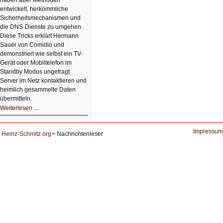
haben aber Methoden
entwickelt, herkömmliche
Sicherheitsmechanismen und
die DNS-Dienste zu umgehen.
Diese Tricks erklärt Hermann
Sauer von Comidio und
demonstriert wie selbst ein TV-
Gerät oder Mobiltelefon im
Standby Modus ungefragt
Server im Netz kontaktieren und
heimlich gesammelte Daten
übermitteln.
HIZ604:
Weiterlesen …
DNS
und
Datenschutz
Impressum
Heinz-Schmitz.org
Nachrichtenleser