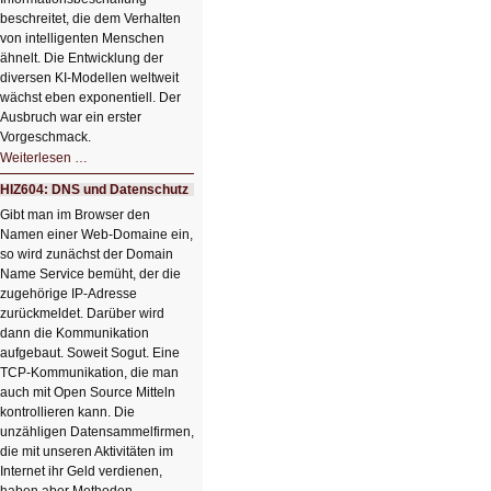
beschreitet, die dem Verhalten
von intelligenten Menschen
ähnelt. Die Entwicklung der
diversen KI-Modellen weltweit
wächst eben exponentiell. Der
Ausbruch war ein erster
Vorgeschmack.
HIZ605:
Weiterlesen …
Der
Ausbruch
HIZ604: DNS und Datenschutz
der
KI
Gibt man im Browser den
Namen einer Web-Domaine ein,
so wird zunächst der Domain
Name Service bemüht, der die
zugehörige IP-Adresse
zurückmeldet. Darüber wird
dann die Kommunikation
aufgebaut. Soweit Sogut. Eine
TCP-Kommunikation, die man
auch mit Open Source Mitteln
kontrollieren kann. Die
unzähligen Datensammelfirmen,
die mit unseren Aktivitäten im
Internet ihr Geld verdienen,