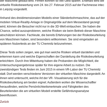
der Maschine gebaut wird. Firmen können so viel Geld sparen. Erstmals wird die
virtuelle Risikobewertung vom 24. bis 27. Februar 2015 auf der Fachmesse intec
in Leipzig vorgestellt.
Anhand des dreidimensionalen Modells einer Ständerbohrmaschine, das auf der
mobilen Virtual-Reality-Anlage in Originalgröße auf dem Messestand gezeigt
wird, können die Besucher nicht nur in die 3D-Welt eintauchen. Sie haben die
Chance, selbst auszuprobieren, welche Risiken sie beim Betrieb dieser Maschine
abschätzen können. Fachleute, die bereits Erfahrungen bei der Risikobeurteilung
von Maschinen haben, sind besonders willkommen. Sie sind eingeladen an
späteren Nutzertests an der TU Chemnitz teilzunehmen.
Diese Tests sollen zeigen, wie gut man welche Risiken virtuell darstellen und
erkennen kann und welche Eigenschaften der Darstellung die Risikobeurteilung
erleichtern. Durch ihre Mitwirkung haben die Probanden die Möglichkeit, die
Untersuchungsergebnisse später für ihre eigene Arbeit zu nutzen. Die
zweistündigen Tests finden im Juni 2015 in einem VR-Labor der TU Chemnitz
statt. Dort werden verschiedene Versionen der virtuellen Maschine dargestellt. An
ihnen wird untersucht, welche Art der VR- Visualisierung sich für die
Risikobeurteilung am besten eignet. Außerdem wollen die Wissenschaftler
herausfinden, welche Persönlichkeitsmerkmale und Fähigkeiten des
Beurteilenden die am virtuellen Modell erstellte Gefährdungsanalyse
beeinflussen.
Zurück