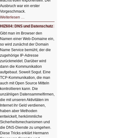
wächst eben exponentiell. Der
Ausbruch war ein erster
Vorgeschmack.
HIZ605:
Weiterlesen …
Der
Ausbruch
HIZ604: DNS und Datenschutz
der
KI
Gibt man im Browser den
Namen einer Web-Domaine ein,
so wird zunächst der Domain
Name Service bemüht, der die
zugehörige IP-Adresse
zurückmeldet. Darüber wird
dann die Kommunikation
aufgebaut. Soweit Sogut. Eine
TCP-Kommunikation, die man
auch mit Open Source Mitteln
kontrollieren kann. Die
unzähligen Datensammelfirmen,
die mit unseren Aktivitäten im
Internet ihr Geld verdienen,
haben aber Methoden
entwickelt, herkömmliche
Sicherheitsmechanismen und
die DNS-Dienste zu umgehen.
Diese Tricks erklärt Hermann