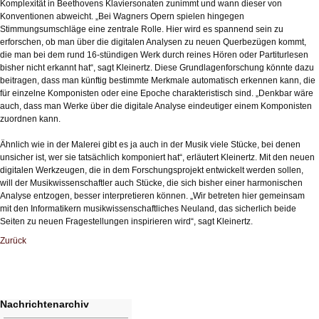
Komplexität in Beethovens Klaviersonaten zunimmt und wann dieser von
Konventionen abweicht. „Bei Wagners Opern spielen hingegen
Stimmungsumschläge eine zentrale Rolle. Hier wird es spannend sein zu
erforschen, ob man über die digitalen Analysen zu neuen Querbezügen kommt,
die man bei dem rund 16-stündigen Werk durch reines Hören oder Partiturlesen
bisher nicht erkannt hat“, sagt Kleinertz. Diese Grundlagenforschung könnte dazu
beitragen, dass man künftig bestimmte Merkmale automatisch erkennen kann, die
für einzelne Komponisten oder eine Epoche charakteristisch sind. „Denkbar wäre
auch, dass man Werke über die digitale Analyse eindeutiger einem Komponisten
zuordnen kann.
Ähnlich wie in der Malerei gibt es ja auch in der Musik viele Stücke, bei denen
unsicher ist, wer sie tatsächlich komponiert hat“, erläutert Kleinertz. Mit den neuen
digitalen Werkzeugen, die in dem Forschungsprojekt entwickelt werden sollen,
will der Musikwissenschaftler auch Stücke, die sich bisher einer harmonischen
Analyse entzogen, besser interpretieren können. „Wir betreten hier gemeinsam
mit den Informatikern musikwissenschaftliches Neuland, das sicherlich beide
Seiten zu neuen Fragestellungen inspirieren wird“, sagt Kleinertz.
Zurück
Nachrichtenarchiv