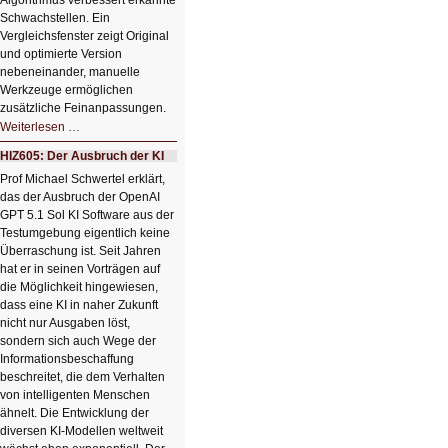
Algorithmus verbessert erkannte
Schwachstellen. Ein
Vergleichsfenster zeigt Original
und optimierte Version
nebeneinander, manuelle
Werkzeuge ermöglichen
zusätzliche Feinanpassungen.
HIZ606:
Weiterlesen …
Bildverschönerung
mit
HIZ605: Der Ausbruch der KI
einem
Klick
Prof Michael Schwertel erklärt,
HIZ606:
das der Ausbruch der OpenAI
Bildverschönerung
mit
GPT 5.1 Sol KI Software aus der
einem
Testumgebung eigentlich keine
Klick
Überraschung ist. Seit Jahren
hat er in seinen Vorträgen auf
die Möglichkeit hingewiesen,
dass eine KI in naher Zukunft
nicht nur Ausgaben löst,
sondern sich auch Wege der
Informationsbeschaffung
beschreitet, die dem Verhalten
von intelligenten Menschen
ähnelt. Die Entwicklung der
diversen KI-Modellen weltweit