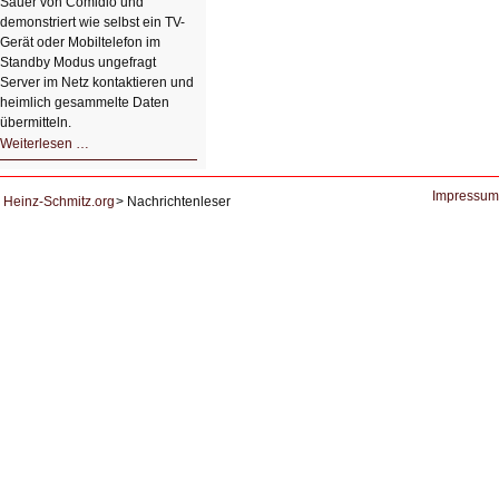
Sauer von Comidio und
demonstriert wie selbst ein TV-
Gerät oder Mobiltelefon im
Standby Modus ungefragt
Server im Netz kontaktieren und
heimlich gesammelte Daten
übermitteln.
HIZ604:
Weiterlesen …
DNS
und
Datenschutz
Impressum
Heinz-Schmitz.org
Nachrichtenleser