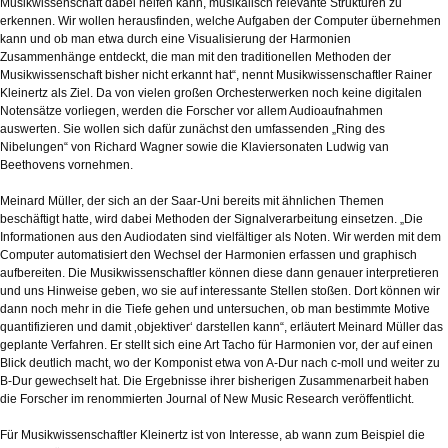
Musikwissenschaft dabei helfen kann, musikalisch relevante Strukturen zu
erkennen. Wir wollen herausfinden, welche Aufgaben der Computer übernehmen
kann und ob man etwa durch eine Visualisierung der Harmonien
Zusammenhänge entdeckt, die man mit den traditionellen Methoden der
Musikwissenschaft bisher nicht erkannt hat“, nennt Musikwissenschaftler Rainer
Kleinertz als Ziel. Da von vielen großen Orchesterwerken noch keine digitalen
Notensätze vorliegen, werden die Forscher vor allem Audioaufnahmen
auswerten. Sie wollen sich dafür zunächst den umfassenden „Ring des
Nibelungen“ von Richard Wagner sowie die Klaviersonaten Ludwig van
Beethovens vornehmen.
Meinard Müller, der sich an der Saar-Uni bereits mit ähnlichen Themen
beschäftigt hatte, wird dabei Methoden der Signalverarbeitung einsetzen. „Die
Informationen aus den Audiodaten sind vielfältiger als Noten. Wir werden mit dem
Computer automatisiert den Wechsel der Harmonien erfassen und graphisch
aufbereiten. Die Musikwissenschaftler können diese dann genauer interpretieren
und uns Hinweise geben, wo sie auf interessante Stellen stoßen. Dort können wir
dann noch mehr in die Tiefe gehen und untersuchen, ob man bestimmte Motive
quantifizieren und damit ‚objektiver‘ darstellen kann“, erläutert Meinard Müller das
geplante Verfahren. Er stellt sich eine Art Tacho für Harmonien vor, der auf einen
Blick deutlich macht, wo der Komponist etwa von A-Dur nach c-moll und weiter zu
B-Dur gewechselt hat. Die Ergebnisse ihrer bisherigen Zusammenarbeit haben
die Forscher im renommierten Journal of New Music Research veröffentlicht.
Für Musikwissenschaftler Kleinertz ist von Interesse, ab wann zum Beispiel die