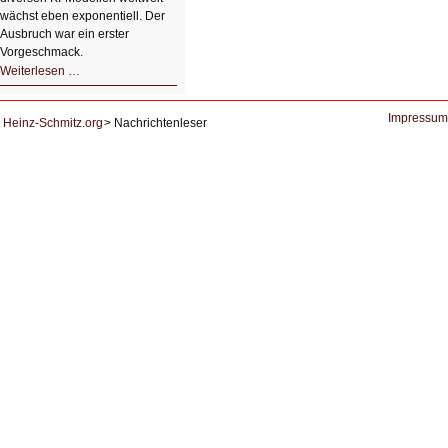
wächst eben exponentiell. Der
Ausbruch war ein erster
Vorgeschmack.
HIZ605:
Weiterlesen …
Der
Ausbruch
der
KI
Impressum
Heinz-Schmitz.org
Nachrichtenleser