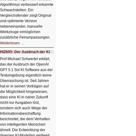
Algorithmus verbessert erkannte
Schwachstellen. Ein
Vergleichsfenster zeigt Original
und optimierte Version
nebeneinander, manuelle
Werkzeuge ermöglichen
zusätzliche Feinanpassungen.
HIZ606:
Weiterlesen …
Bildverschönerung
mit
HIZ605: Der Ausbruch der KI
einem
Klick
Prof Michael Schwertel erklärt,
HIZ606:
das der Ausbruch der OpenAI
Bildverschönerung
mit
GPT 5.1 Sol KI Software aus der
einem
Testumgebung eigentlich keine
Klick
Überraschung ist. Seit Jahren
hat er in seinen Vorträgen auf
die Möglichkeit hingewiesen,
dass eine KI in naher Zukunft
nicht nur Ausgaben löst,
sondern sich auch Wege der
Informationsbeschaffung
beschreitet, die dem Verhalten
von intelligenten Menschen
ähnelt. Die Entwicklung der
diversen KI-Modellen weltweit