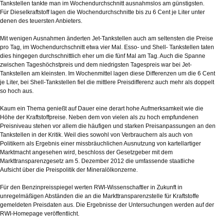
Tankstellen tankte man im Wochendurchschnitt ausnahmslos am günstigsten.
Für Dieselkraftstoff lagen die Wochendurchschnitte bis zu 6 Cent je Liter unter
denen des teuersten Anbieters.
Mit wenigen Ausnahmen änderten Jet-Tankstellen auch am seltensten die Preise
pro Tag, im Wochendurchschnitt etwa vier Mal. Esso- und Shell- Tankstellen taten
dies hingegen durchschnittlich eher um die fünf Mal am Tag. Auch die Spanne
zwischen Tageshöchstpreis und dem niedrigsten Tagespreis war bei Jet-
Tankstellen am kleinsten. Im Wochenmittel lagen diese Differenzen um die 6 Cent
je Liter, bei Shell-Tankstellen fiel die mittlere Preisdifferenz auch mehr als doppelt
so hoch aus.
Kaum ein Thema genießt auf Dauer eine derart hohe Aufmerksamkeit wie die
Höhe der Kraftstoffpreise. Neben dem von vielen als zu hoch empfundenen
Preisniveau stehen vor allem die häufigen und starken Preisanpassungen an den
Tankstellen in der Kritik. Weil dies sowohl von Verbrauchern als auch von
Politikern als Ergebnis einer missbräuchlichen Ausnutzung von kartellartiger
Marktmacht angesehen wird, beschloss der Gesetzgeber mit dem
Markttransparenzgesetz am 5. Dezember 2012 die umfassende staatliche
Aufsicht über die Preispolitik der Mineralölkonzerne.
Für den Benzinpreisspiegel werten RWI-Wissenschaftler in Zukunft in
unregelmäßigen Abständen die an die Markttransparenzstelle für Kraftstoffe
gemeldeten Preisdaten aus. Die Ergebnisse der Untersuchungen werden auf der
RWI-Homepage veröffentlicht.