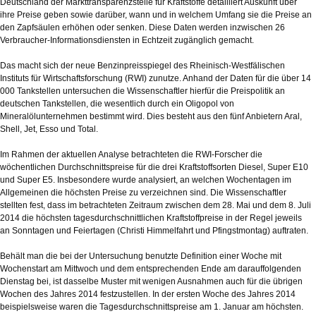
Deutschland der Markttransparenzstelle für Kraftstoffe detailliert Auskunft über
ihre Preise geben sowie darüber, wann und in welchem Umfang sie die Preise an
den Zapfsäulen erhöhen oder senken. Diese Daten werden inzwischen 26
Verbraucher-Informationsdiensten in Echtzeit zugänglich gemacht.
Das macht sich der neue Benzinpreisspiegel des Rheinisch-Westfälischen
Instituts für Wirtschaftsforschung (RWI) zunutze. Anhand der Daten für die über 14
000 Tankstellen untersuchen die Wissenschaftler hierfür die Preispolitik an
deutschen Tankstellen, die wesentlich durch ein Oligopol von
Mineralölunternehmen bestimmt wird. Dies besteht aus den fünf Anbietern Aral,
Shell, Jet, Esso und Total.
Im Rahmen der aktuellen Analyse betrachteten die RWI-Forscher die
wöchentlichen Durchschnittspreise für die drei Kraftstoffsorten Diesel, Super E10
und Super E5. Insbesondere wurde analysiert, an welchen Wochentagen im
Allgemeinen die höchsten Preise zu verzeichnen sind. Die Wissenschaftler
stellten fest, dass im betrachteten Zeitraum zwischen dem 28. Mai und dem 8. Juli
2014 die höchsten tagesdurchschnittlichen Kraftstoffpreise in der Regel jeweils
an Sonntagen und Feiertagen (Christi Himmelfahrt und Pfingstmontag) auftraten.
Behält man die bei der Untersuchung benutzte Definition einer Woche mit
Wochenstart am Mittwoch und dem entsprechenden Ende am darauffolgenden
Dienstag bei, ist dasselbe Muster mit wenigen Ausnahmen auch für die übrigen
Wochen des Jahres 2014 festzustellen. In der ersten Woche des Jahres 2014
beispielsweise waren die Tagesdurchschnittspreise am 1. Januar am höchsten.