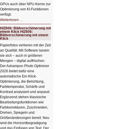
GPUs auch über NPU-Kerne zur
Optimierung von KI-Funktionen
verfügt.
HIZ607:
Weiterlesen …
Schicker
kompakter
HIZ606: Bildverschönerung mit
Rechenturbo
einem Klick HIZ606:
Bildverschönerung mit einem
Klick
Papierfotos verlieren mit der Zeit
an Qualität. Mit Software lassen
sie sich – auch in größeren
Mengen – digital auffrischen.
Der Ashampoo Photo Optimizer
2026 bietet dafür eine
automatische Ein-Klick-
Optimierung, die Belichtung,
Farbtemperatur, Schärfe und
Kontrast analysiert und anpasst.
Ergänzend stehen klassische
Bearbeitungsfunktionen wie
Farbkorrekturen, Zuschneiden,
Drehen, Spiegeln und
Größenänderungen bereit. Neu
sind die Horizontbegradigung
und das Einfügen von Text. Der