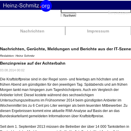
Suchbegriffe
Interessant
Suchen
Nachrichten
Impressum
Nachrichten, Gerüchte, Meldungen und Berichte aus der IT-Szene
Redaktion: Heinz Schmitz
Benzinpreise auf der Achterbahn
03.08.2014 00:02
Die Kraftstoffpreise sind in der Regel sonn- und feiertags am höchsten und am
frühen Abend am günstigsten für den jeweiligen Tag. Spätabends und am frühen
Morgen tankt man hingegen zum Tageshöchstpreis. Auch ein Vergleich der
Anbieter lohnt: Diesel kostete während des sechswöchigen
Untersuchungszeitraums im Frühsommer 2014 beim günstigsten Anbieter im
Wochenmittel bis zu 6 Cent pro Liter weniger als beim teuersten Mitbewerber. Zu
diesen Ergebnissen kommt eine aktuelle RWI-Analyse auf Basis der an das
Bundeskartellamt gemeldeten Informationen über Kraftstoffpreise.
Seit dem 1. September 2013 müssen die Betreiber der über 14 000 Tankstellen in