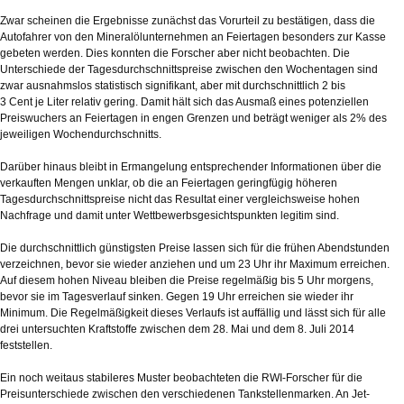
Zwar scheinen die Ergebnisse zunächst das Vorurteil zu bestätigen, dass die
Autofahrer von den Mineralölunternehmen an Feiertagen besonders zur Kasse
gebeten werden. Dies konnten die Forscher aber nicht beobachten. Die
Unterschiede der Tagesdurchschnittspreise zwischen den Wochentagen sind
zwar ausnahmslos statistisch signifikant, aber mit durchschnittlich 2 bis
3 Cent je Liter relativ gering. Damit hält sich das Ausmaß eines potenziellen
Preiswuchers an Feiertagen in engen Grenzen und beträgt weniger als 2% des
jeweiligen Wochendurchschnitts.
Darüber hinaus bleibt in Ermangelung entsprechender Informationen über die
verkauften Mengen unklar, ob die an Feiertagen geringfügig höheren
Tagesdurchschnittspreise nicht das Resultat einer vergleichsweise hohen
Nachfrage und damit unter Wettbewerbsgesichtspunkten legitim sind.
Die durchschnittlich günstigsten Preise lassen sich für die frühen Abendstunden
verzeichnen, bevor sie wieder anziehen und um 23 Uhr ihr Maximum erreichen.
Auf diesem hohen Niveau bleiben die Preise regelmäßig bis 5 Uhr morgens,
bevor sie im Tagesverlauf sinken. Gegen 19 Uhr erreichen sie wieder ihr
Minimum. Die Regelmäßigkeit dieses Verlaufs ist auffällig und lässt sich für alle
drei untersuchten Kraftstoffe zwischen dem 28. Mai und dem 8. Juli 2014
feststellen.
Ein noch weitaus stabileres Muster beobachteten die RWI-Forscher für die
Preisunterschiede zwischen den verschiedenen Tankstellenmarken. An Jet-