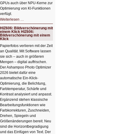
GPUs auch über NPU-Kerne zur
Optimierung von KI-Funktionen
verfügt.
HIZ607:
Weiterlesen …
Schicker
kompakter
HIZ606: Bildverschönerung mit
Rechenturbo
einem Klick HIZ606:
Bildverschönerung mit einem
Klick
Papierfotos verlieren mit der Zeit
an Qualität. Mit Software lassen
sie sich – auch in größeren
Mengen – digital auffrischen.
Der Ashampoo Photo Optimizer
2026 bietet dafür eine
automatische Ein-Klick-
Optimierung, die Belichtung,
Farbtemperatur, Schärfe und
Kontrast analysiert und anpasst.
Ergänzend stehen klassische
Bearbeitungsfunktionen wie
Farbkorrekturen, Zuschneiden,
Drehen, Spiegeln und
Größenänderungen bereit. Neu
sind die Horizontbegradigung
und das Einfügen von Text. Der