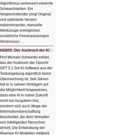
Algorithmus verbessert erkannte
Schwachstellen. Ein
Vergleichsfenster zeigt Original
und optimierte Version
nebeneinander, manuelle
Werkzeuge ermöglichen
zusätzliche Feinanpassungen.
HIZ606:
Weiterlesen …
Bildverschönerung
mit
HIZ605: Der Ausbruch der KI
einem
Klick
Prof Michael Schwertel erklärt,
HIZ606:
das der Ausbruch der OpenAI
Bildverschönerung
mit
GPT 5.1 Sol KI Software aus der
einem
Testumgebung eigentlich keine
Klick
Überraschung ist. Seit Jahren
hat er in seinen Vorträgen auf
die Möglichkeit hingewiesen,
dass eine KI in naher Zukunft
nicht nur Ausgaben löst,
sondern sich auch Wege der
Informationsbeschaffung
beschreitet, die dem Verhalten
von intelligenten Menschen
ähnelt. Die Entwicklung der
diversen KI-Modellen weltweit