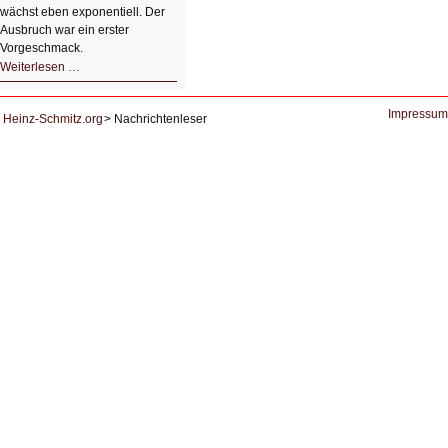
wächst eben exponentiell. Der
Ausbruch war ein erster
Vorgeschmack.
HIZ605:
Weiterlesen …
Der
Ausbruch
der
KI
Impressum
Heinz-Schmitz.org
Nachrichtenleser