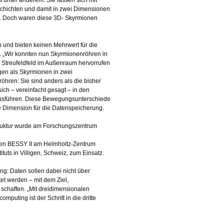
chichten und damit in zwei Dimensionen
n. Doch waren diese 3D- Skyrmionen
 und bieten keinen Mehrwert für die
t. „Wir konnten nun Skyrmionenröhren in
s Streufeldfeld im Außenraum hervorrufen
gen als Skyrmionen in zwei
öhren: Sie sind anders als die bisher
sich – vereinfacht gesagt – in den
ausführen. Diese Bewegungsunterschiede
tte Dimension für die Datenspeicherung.
truktur wurde am Forschungszentrum
en BESSY II am Helmholtz-Zentrum
ituts in Villigen, Schweiz, zum Einsatz.
ng: Daten sollen dabei nicht über
et werden – mit dem Ziel,
 schaffen. „Mit dreidimensionalen
uting ist der Schritt in die dritte