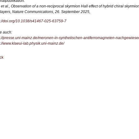
inalpublikation:
 et al., Observation of a non-reciprocal skyrmion Hall effect of hybrid chiral skyrmio
ilayers, Nature Communications, 26. September 2025,
s://doi.org/10.1038/s41467-025-63759-7
e auch:
s://presse.uni-mainz.de/meronen-in-synthetischen-antiferromagneten-nachgewiese
s://www.klaeui-lab.physik.uni-mainz.de/
ck