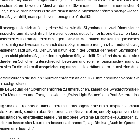
trischem Strom bewegen. Meist werden die Skyrmionen in dünnen magnetischen S
ugt, auch wurden bereits erste dreidimensionale Skyrmionenröhren nachgewiese
chmäßig verdrillt, man spricht von homogener Chiralität.
t bewegen sie sich auf die gleiche Weise wie die Skyrmionen in zwei Dimensionen
nspeicherung, da sich ihre Information ebenso gut auf einer Ebene darstellen läss
hetischen Antiferromagneten erzeugen – also in Materialien, die kein magnetische
d erstmalig nachweisen, dass sich diese Skyrmionenröhren gänzlich anders bewe
nsionen“, sagt Bhukta. Der Grund dafür liegt in der Struktur der neuen Skyrmionenr
ugten nicht gleichmäßig, sondern ungleichmäßig verdrillt. Das führt dazu, dass sie 
chiedenen Schichten unterschiedlich bewegen und so eine Torsionsschwingung 
en sich für die Informationsspeicherung nutzen – sie eröffnen damit quasi eine dri
estellt wurden die neuen Skyrmionenröhren an der JGU, ihre dreidimensionale S
ch nachgewiesen.
ie Bewegung der Skyrmionenröhren zu untersuchen, kamen die Synchrotronquell
in für Materialien und Energie sowie die „Swiss Light Source“ des Paul Scherrer Inst
tig sind die Ergebnisse unter anderem für das sogenannte Brain- inspired Computi
tale Elektronik, sondern über Neuronen, also Nervenzellen, und Synapsen verarbeit
tungsfähigere, energieeffizientere und flexiblere Systeme für komplexe Aufgaben zu
mionen lassen sich Neuronen besser nachahmen“, sagt Bhukta. „Auch im Quantencomp
nsion unerlässlich.“