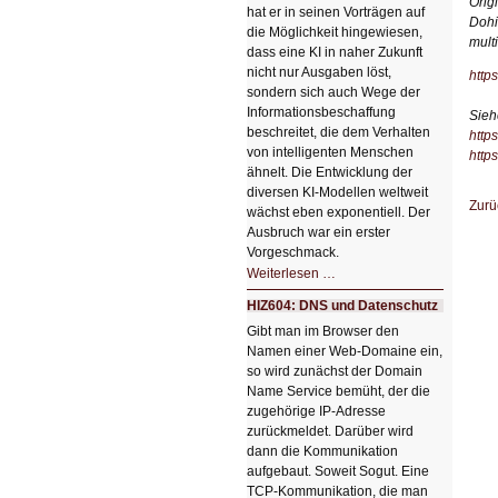
Orig
hat er in seinen Vorträgen auf
Dohi
die Möglichkeit hingewiesen,
mult
dass eine KI in naher Zukunft
nicht nur Ausgaben löst,
http
sondern sich auch Wege der
Informationsbeschaffung
Sieh
beschreitet, die dem Verhalten
http
von intelligenten Menschen
http
ähnelt. Die Entwicklung der
diversen KI-Modellen weltweit
Zurü
wächst eben exponentiell. Der
Ausbruch war ein erster
Vorgeschmack.
HIZ605:
Weiterlesen …
Der
Ausbruch
HIZ604: DNS und Datenschutz
der
KI
Gibt man im Browser den
Namen einer Web-Domaine ein,
so wird zunächst der Domain
Name Service bemüht, der die
zugehörige IP-Adresse
zurückmeldet. Darüber wird
dann die Kommunikation
aufgebaut. Soweit Sogut. Eine
TCP-Kommunikation, die man