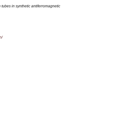
n tubes in synthetic antiferromagnetic
n/