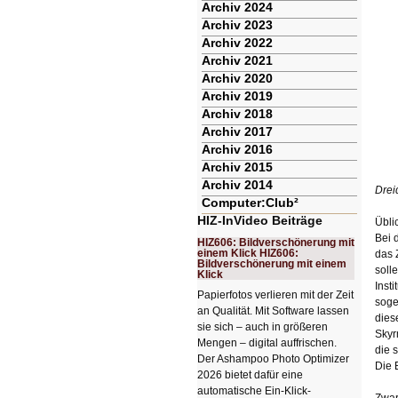
Archiv 2024
Archiv 2023
Archiv 2022
Archiv 2021
Archiv 2020
Archiv 2019
Archiv 2018
Archiv 2017
Archiv 2016
Archiv 2015
Archiv 2014
Drei
Computer:Club²
HIZ-InVideo Beiträge
Übli
Bei 
HIZ606: Bildverschönerung mit
einem Klick HIZ606:
das 
Bildverschönerung mit einem
soll
Klick
Inst
Papierfotos verlieren mit der Zeit
soge
an Qualität. Mit Software lassen
dies
sie sich – auch in größeren
Skyr
Mengen – digital auffrischen.
die 
Der Ashampoo Photo Optimizer
Die 
2026 bietet dafür eine
automatische Ein-Klick-
Zwar