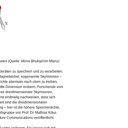
eten (Quelle: Mona Bhukta/Uni Mainz)
Geräten zu speichern und zu verarbeiten.
 Magnetwirbel, sogenannte Skyrmionen –
dichte abermals nach oben zu treiben,
dritte Dimension erobern. Forschende vom
lexe dreidimensionale Skyrmionen,
nd erstmalig nachweisen, dass sich
nt sind die dreidimensionalen
– hier ist die höhere Speicherdichte,
itsgruppe von Prof. Dr. Mathias Kläui.
re Communications veröffentlicht.
t unter anderem: Sie lassen sich mit