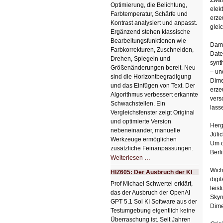
Optimierung, die Belichtung,
elek
Farbtemperatur, Schärfe und
erze
Kontrast analysiert und anpasst.
glei
Ergänzend stehen klassische
Bearbeitungsfunktionen wie
Dami
Farbkorrekturen, Zuschneiden,
Date
Drehen, Spiegeln und
synt
Größenänderungen bereit. Neu
– un
sind die Horizontbegradigung
Dime
und das Einfügen von Text. Der
erze
Algorithmus verbessert erkannte
vers
Schwachstellen. Ein
lass
Vergleichsfenster zeigt Original
und optimierte Version
Herg
nebeneinander, manuelle
Jüli
Werkzeuge ermöglichen
Um d
zusätzliche Feinanpassungen.
Berl
HIZ606:
Weiterlesen …
Bildverschönerung
mit
Wich
HIZ605: Der Ausbruch der KI
einem
digi
Klick
Prof Michael Schwertel erklärt,
HIZ606:
leis
das der Ausbruch der OpenAI
Bildverschönerung
Skyr
mit
GPT 5.1 Sol KI Software aus der
einem
Dime
Testumgebung eigentlich keine
Klick
Überraschung ist. Seit Jahren