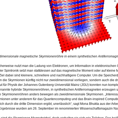
dimensionale magnetische Skyrmionenröhre in einem synthetischen Antiferromagn
cherweise nutzt man die Ladung von Elektronen, um Information in elektronischen 
der Spintronik setzt man stattdessen auf das magnetische Moment oder auf kleine
Ziel dabei sind kleinere, schnellere und nachhaltigere Computer. Um die Speicher
en die Skyrmionen künftig nicht nur zweidimensional vorliegen, sondern auch die 
itut für Physik der Johannes Gutenberg-Universität Mainz (JGU) konnten nun komp
nannte hybride Skyrmionenröhren, in synthetischen Antiferromagneten erzeugen u
e Skyrmionenröhren anders bewegen als zweidimensionale Skyrmionen. „Interessa
mionen unter anderem für das Quantencomputing und das Brain-inspired Computing 
sich durch die dritte Dimension ergibt, unerlässlich“, sagt Mona Bhukta aus der Arbe
Ergebnisse wurden am 26. September im renommierten Wissenschaftsmagazin Natu
 sind die Skyrmionen Magnetwirbel, doch verhalten sie sich wie Teilchen. Das heiß