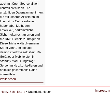
auch mit Open Source Mitteln
kontrollieren kann. Die
unzähligen Datensammelfirmen,
die mit unseren Aktivitäten im
Internet ihr Geld verdienen,
haben aber Methoden
entwickelt, herkömmliche
Sicherheitsmechanismen und
die DNS-Dienste zu umgehen.
Diese Tricks erklärt Hermann
Sauer von Comidio und
demonstriert wie selbst ein TV-
Gerät oder Mobiltelefon im
Standby Modus ungefragt
Server im Netz kontaktieren und
heimlich gesammelte Daten
übermitteln.
HIZ604:
Weiterlesen …
DNS
und
Datenschutz
Impressum
Heinz-Schmitz.org
Nachrichtenleser