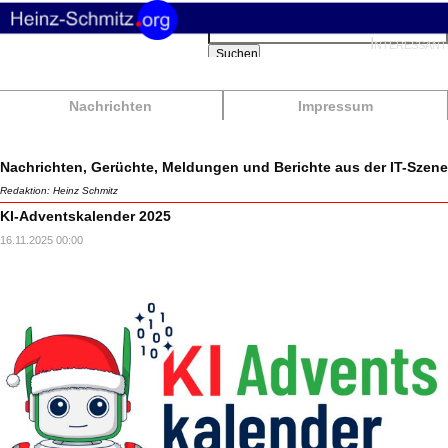
Suchbegriffe
Interessant
Suchen
Nachrichten
Impressum
Nachrichten, Gerüchte, Meldungen und Berichte aus der IT-Szene
Redaktion: Heinz Schmitz
KI-Adventskalender 2025
16.11.2025 00:00