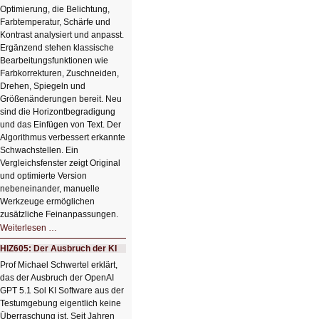
Optimierung, die Belichtung,
Farbtemperatur, Schärfe und
Kontrast analysiert und anpasst.
Ergänzend stehen klassische
Bearbeitungsfunktionen wie
Farbkorrekturen, Zuschneiden,
Drehen, Spiegeln und
Größenänderungen bereit. Neu
sind die Horizontbegradigung
und das Einfügen von Text. Der
Algorithmus verbessert erkannte
Schwachstellen. Ein
Vergleichsfenster zeigt Original
und optimierte Version
nebeneinander, manuelle
Werkzeuge ermöglichen
zusätzliche Feinanpassungen.
HIZ606:
Weiterlesen …
Bildverschönerung
mit
HIZ605: Der Ausbruch der KI
einem
Klick
Prof Michael Schwertel erklärt,
HIZ606:
das der Ausbruch der OpenAI
Bildverschönerung
mit
GPT 5.1 Sol KI Software aus der
einem
Testumgebung eigentlich keine
Klick
Überraschung ist. Seit Jahren