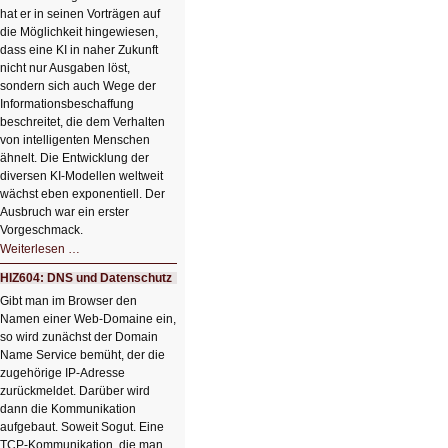
hat er in seinen Vorträgen auf
die Möglichkeit hingewiesen,
dass eine KI in naher Zukunft
nicht nur Ausgaben löst,
sondern sich auch Wege der
Informationsbeschaffung
beschreitet, die dem Verhalten
von intelligenten Menschen
ähnelt. Die Entwicklung der
diversen KI-Modellen weltweit
wächst eben exponentiell. Der
Ausbruch war ein erster
Vorgeschmack.
HIZ605:
Weiterlesen …
Der
Ausbruch
HIZ604: DNS und Datenschutz
der
KI
Gibt man im Browser den
Namen einer Web-Domaine ein,
so wird zunächst der Domain
Name Service bemüht, der die
zugehörige IP-Adresse
zurückmeldet. Darüber wird
dann die Kommunikation
aufgebaut. Soweit Sogut. Eine
TCP-Kommunikation, die man