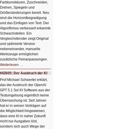
Farbkorrekturen, Zuschneiden,
Drehen, Spiegeln und
Größenänderungen bereit. Neu
sind die Horizontbegradigung
und das Einfügen von Text. Der
Algorithmus verbessert erkannte
Schwachstellen. Ein
Vergleichsfenster zeigt Original
und optimierte Version
nebeneinander, manuelle
Werkzeuge ermöglichen
zusätzliche Feinanpassungen.
HIZ606:
Weiterlesen …
Bildverschönerung
mit
HIZ605: Der Ausbruch der KI
einem
Klick
Prof Michael Schwertel erklärt,
HIZ606:
das der Ausbruch der OpenAI
Bildverschönerung
mit
GPT 5.1 Sol KI Software aus der
einem
Testumgebung eigentlich keine
Klick
Überraschung ist. Seit Jahren
hat er in seinen Vorträgen auf
die Möglichkeit hingewiesen,
dass eine KI in naher Zukunft
nicht nur Ausgaben löst,
sondern sich auch Wege der