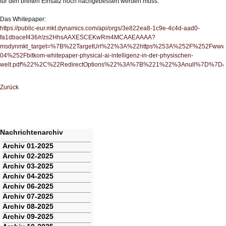
für den breiten Einsatz noch nachgebessert werden muss.
Das Whitepaper:
https://public-eur.mkt.dynamics.com/api/orgs/3e822ea8-1c9e-4c4d-aad0-
fa1dbacef436/r/zs2HhsAAXESCEKwRm4MCAAEAAAA?
msdynmkt_target=%7B%22TargetUrl%22%3A%22https%253A%252F%252Fwww.b
04%252Fbitkom-whitepaper-physical-ai-intelligenz-in-der-physischen-
welt.pdf%22%2C%22RedirectOptions%22%3A%7B%221%22%3Anull%7D%7D&m
Zurück
Nachrichtenarchiv
Navigation
Archiv 01-2025
überspringen
Archiv 02-2025
Archiv 03-2025
Archiv 04-2025
Archiv 06-2025
Archiv 07-2025
Archiv 08-2025
Archiv 09-2025