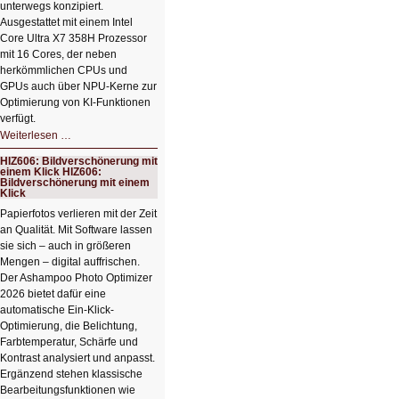
unterwegs konzipiert.
Ausgestattet mit einem Intel
Core Ultra X7 358H Prozessor
mit 16 Cores, der neben
herkömmlichen CPUs und
GPUs auch über NPU-Kerne zur
Optimierung von KI-Funktionen
verfügt.
HIZ607:
Weiterlesen …
Schicker
kompakter
HIZ606: Bildverschönerung mit
Rechenturbo
einem Klick HIZ606:
Bildverschönerung mit einem
Klick
Papierfotos verlieren mit der Zeit
an Qualität. Mit Software lassen
sie sich – auch in größeren
Mengen – digital auffrischen.
Der Ashampoo Photo Optimizer
2026 bietet dafür eine
automatische Ein-Klick-
Optimierung, die Belichtung,
Farbtemperatur, Schärfe und
Kontrast analysiert und anpasst.
Ergänzend stehen klassische
Bearbeitungsfunktionen wie