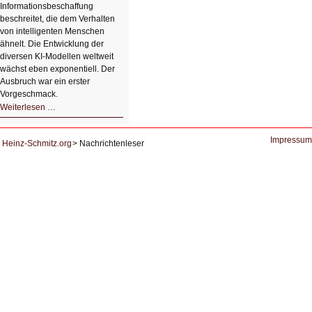
Informationsbeschaffung
beschreitet, die dem Verhalten
von intelligenten Menschen
ähnelt. Die Entwicklung der
diversen KI-Modellen weltweit
wächst eben exponentiell. Der
Ausbruch war ein erster
Vorgeschmack.
HIZ605:
Weiterlesen …
Der
Ausbruch
der
KI
Impressum
Heinz-Schmitz.org
Nachrichtenleser