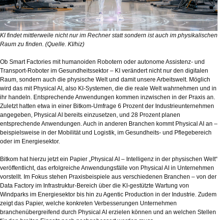
KI findet mittlerweile nicht nur im Rechner statt sondern ist auch im physikalischen
Raum zu finden. (Quelle. KI/hiz)
Ob Smart Factories mit humanoiden Robotern oder autonome Assistenz- und
Transport-Roboter im Gesundheitssektor – KI verändert nicht nur den digitalen
Raum, sondern auch die physische Welt und damit unsere Arbeitswelt. Möglich
wird das mit Physical AI, also KI-Systemen, die die reale Welt wahrnehmen und in
ihr handeln. Entsprechende Anwendungen kommen inzwischen in der Praxis an.
Zuletzt hatten etwa in einer Bitkom-Umfrage 6 Prozent der Industrieunternehmen
angegeben, Physical AI bereits einzusetzen, und 28 Prozent planen
entsprechende Anwendungen. Auch in anderen Branchen kommt Physical AI an –
beispielsweise in der Mobilität und Logistik, im Gesundheits- und Pflegebereich
oder im Energiesektor.
Bitkom hat hierzu jetzt ein Papier „Physical AI – Intelligenz in der physischen Welt“
veröffentlicht, das erfolgreiche Anwendungsfälle von Physical AI in Unternehmen
vorstellt. Im Fokus stehen Praxisbeispiele aus verschiedenen Branchen – von der
Data Factory im Infrastruktur-Bereich über die KI-gestützte Wartung von
Windparks im Energiesektor bis hin zu Agentic Production in der Industrie. Zudem
zeigt das Papier, welche konkreten Verbesserungen Unternehmen
branchenübergreifend durch Physical AI erzielen können und an welchen Stellen