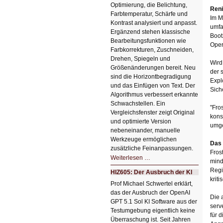
Optimierung, die Belichtung,
Reni
Farbtemperatur, Schärfe und
Im M
Kontrast analysiert und anpasst.
umfa
Ergänzend stehen klassische
Boot
Bearbeitungsfunktionen wie
Oper
Farbkorrekturen, Zuschneiden,
Drehen, Spiegeln und
Wird
Größenänderungen bereit. Neu
der 
sind die Horizontbegradigung
Expl
und das Einfügen von Text. Der
Sich
Algorithmus verbessert erkannte
Schwachstellen. Ein
"Fro
Vergleichsfenster zeigt Original
kons
und optimierte Version
umge
nebeneinander, manuelle
Werkzeuge ermöglichen
Das 
zusätzliche Feinanpassungen.
Fros
HIZ606:
Weiterlesen …
mind
Bildverschönerung
mit
Regi
HIZ605: Der Ausbruch der KI
einem
krit
Klick
Prof Michael Schwertel erklärt,
HIZ606:
das der Ausbruch der OpenAI
Bildverschönerung
Die 
mit
GPT 5.1 Sol KI Software aus der
einem
serv
Testumgebung eigentlich keine
Klick
für 
Überraschung ist. Seit Jahren