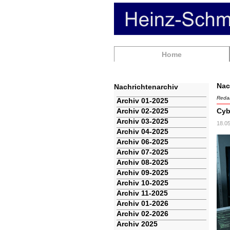
Navigation
Home
überspringen
Nac
Nachrichtenarchiv
Redak
Navigation
Archiv 01-2025
überspringen
Archiv 02-2025
Cyb
Archiv 03-2025
18.0
Archiv 04-2025
Archiv 06-2025
Archiv 07-2025
Archiv 08-2025
Archiv 09-2025
Archiv 10-2025
Archiv 11-2025
Archiv 01-2026
Archiv 02-2026
Archiv 2025