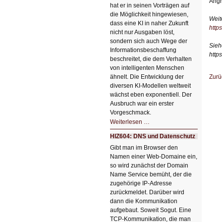
Angr
hat er in seinen Vorträgen auf
die Möglichkeit hingewiesen,
Weit
dass eine KI in naher Zukunft
http
nicht nur Ausgaben löst,
sondern sich auch Wege der
Sieh
Informationsbeschaffung
http
beschreitet, die dem Verhalten
von intelligenten Menschen
Zurü
ähnelt. Die Entwicklung der
diversen KI-Modellen weltweit
wächst eben exponentiell. Der
Ausbruch war ein erster
Vorgeschmack.
HIZ605:
Weiterlesen …
Der
Ausbruch
HIZ604: DNS und Datenschutz
der
KI
Gibt man im Browser den
Namen einer Web-Domaine ein,
so wird zunächst der Domain
Name Service bemüht, der die
zugehörige IP-Adresse
zurückmeldet. Darüber wird
dann die Kommunikation
aufgebaut. Soweit Sogut. Eine
TCP-Kommunikation, die man