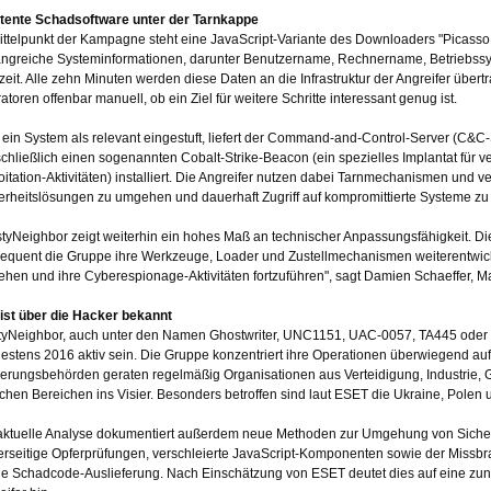
tente Schadsoftware unter der Tarnkappe
ittelpunkt der Kampagne steht eine JavaScript-Variante des Downloaders "Picass
ngreiche Systeminformationen, darunter Benutzername, Rechnername, Betriebssy
zeit. Alle zehn Minuten werden diese Daten an die Infrastruktur der Angreifer über
atoren offenbar manuell, ob ein Ziel für weitere Schritte interessant genug ist.
 ein System als relevant eingestuft, liefert der Command-and-Control-Server (C&
schließlich einen sogenannten Cobalt-Strike-Beacon (ein spezielles Implantat für v
oitation-Aktivitäten) installiert. Die Angreifer nutzen dabei Tarnmechanismen und ve
erheitslösungen zu umgehen und dauerhaft Zugriff auf kompromittierte Systeme zu
styNeighbor zeigt weiterhin ein hohes Maß an technischer Anpassungsfähigkeit. Di
equent die Gruppe ihre Werkzeuge, Loader und Zustellmechanismen weiterentwi
hen und ihre Cyberespionage-Aktivitäten fortzuführen", sagt Damien Schaeffer, 
ist über die Hacker bekannt
tyNeighbor, auch unter den Namen Ghostwriter, UNC1151, UAC-0057, TA445 oder S
estens 2016 aktiv sein. Die Gruppe konzentriert ihre Operationen überwiegend a
erungsbehörden geraten regelmäßig Organisationen aus Verteidigung, Industrie, 
ischen Bereichen ins Visier. Besonders betroffen sind laut ESET die Ukraine, Polen 
aktuelle Analyse dokumentiert außerdem neue Methoden zur Umgehung von Sich
erseitige Opferprüfungen, verschleierte JavaScript-Komponenten sowie der Missbr
die Schadcode-Auslieferung. Nach Einschätzung von ESET deutet dies auf eine zu