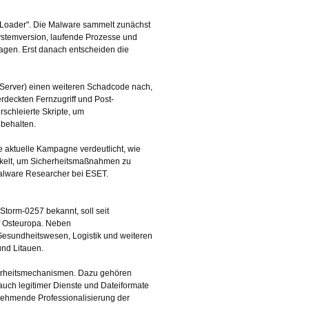
oLoader". Die Malware sammelt zunächst
stemversion, laufende Prozesse und
tragen. Erst danach entscheiden die
C-Server) einen weiteren Schadcode nach,
erdeckten Fernzugriff und Post-
rschleierte Skripte, um
 behalten.
e aktuelle Kampagne verdeutlicht, wie
ckelt, um Sicherheitsmaßnahmen zu
Malware Researcher bei ESET.
torm-0257 bekannt, soll seit
uf Osteuropa. Neben
Gesundheitswesen, Logistik und weiteren
und Litauen.
erheitsmechanismen. Dazu gehören
auch legitimer Dienste und Dateiformate
nehmende Professionalisierung der