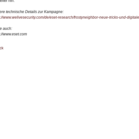
eifer hin.
ere technische Details zur Kampagne:
s://www.welivesecurity.com/de/eset-research/frostyneighbor-neue-tricks-und-digital
e auch:
s://www.eset.com
ck