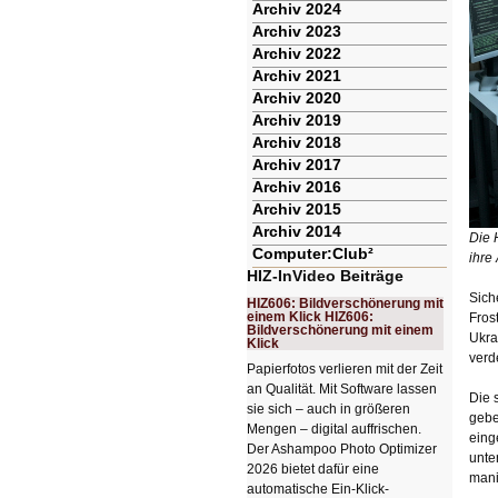
Archiv 2024
Archiv 2023
Archiv 2022
Archiv 2021
Archiv 2020
Archiv 2019
Archiv 2018
Archiv 2017
Archiv 2016
Archiv 2015
Archiv 2014
Die 
Computer:Club²
ihre
HIZ-InVideo Beiträge
Sich
HIZ606: Bildverschönerung mit
einem Klick HIZ606:
Fros
Bildverschönerung mit einem
Ukra
Klick
verd
Papierfotos verlieren mit der Zeit
an Qualität. Mit Software lassen
Die 
sie sich – auch in größeren
gebe
Mengen – digital auffrischen.
eing
Der Ashampoo Photo Optimizer
unte
2026 bietet dafür eine
mani
automatische Ein-Klick-