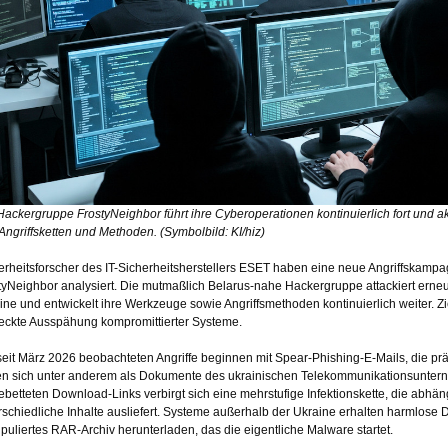
Hackergruppe FrostyNeighbor führt ihre Cyberoperationen kontinuierlich fort und akt
 Angriffsketten und Methoden. (Symbolbild: KI/hiz)
erheitsforscher des IT-Sicherheitsherstellers ESET haben eine neue Angriffskam
tyNeighbor analysiert. Die mutmaßlich Belarus-nahe Hackergruppe attackiert erneut 
ine und entwickelt ihre Werkzeuge sowie Angriffsmethoden kontinuierlich weiter. Zi
eckte Ausspähung kompromittierter Systeme.
seit März 2026 beobachteten Angriffe beginnen mit Spear-Phishing-E-Mails, die pr
n sich unter anderem als Dokumente des ukrainischen Telekommunikationsuntern
ebetteten Download-Links verbirgt sich eine mehrstufige Infektionskette, die abhä
rschiedliche Inhalte ausliefert. Systeme außerhalb der Ukraine erhalten harmlose 
puliertes RAR-Archiv herunterladen, das die eigentliche Malware startet.