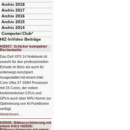
Archiv 2018
Archiv 2017
Archiv 2016
Archiv 2015
Archiv 2014
Computer:Club²
HIZ-InVideo Beiträge
HIZ607: Schicker kompakter
Rechenturbo
Das Dell XPS 14 Notebook ist
sowohl für den professionellen
Einsatz im Büro als auch für
unterwegs konzipiert.
Ausgestattet mit einem Intel
Core Ultra X7 358H Prozessor
mit 16 Cores, der neben
herkömmlichen CPUs und
GPUs auch über NPU-Kerne zur
Optimierung von KI-Funktionen
verfügt.
HIZ607:
Weiterlesen …
Schicker
kompakter
HIZ606: Bildverschönerung mit
Rechenturbo
einem Klick HIZ606:
Bildverschönerung mit einem