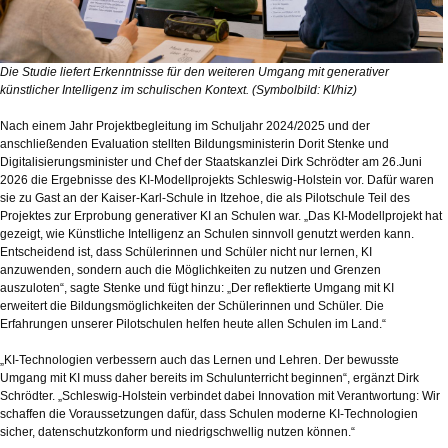
Die Studie liefert Erkenntnisse für den weiteren Umgang mit generativer
künstlicher Intelligenz im schulischen Kontext. (Symbolbild: KI/hiz)
Nach einem Jahr Projektbegleitung im Schuljahr 2024/2025 und der
anschließenden Evaluation stellten Bildungsministerin Dorit Stenke und
Digitalisierungsminister und Chef der Staatskanzlei Dirk Schrödter am 26.Juni
2026 die Ergebnisse des KI-Modellprojekts Schleswig-Holstein vor. Dafür waren
sie zu Gast an der Kaiser-Karl-Schule in Itzehoe, die als Pilotschule Teil des
Projektes zur Erprobung generativer KI an Schulen war. „Das KI-Modellprojekt hat
gezeigt, wie Künstliche Intelligenz an Schulen sinnvoll genutzt werden kann.
Entscheidend ist, dass Schülerinnen und Schüler nicht nur lernen, KI
anzuwenden, sondern auch die Möglichkeiten zu nutzen und Grenzen
auszuloten“, sagte Stenke und fügt hinzu: „Der reflektierte Umgang mit KI
erweitert die Bildungsmöglichkeiten der Schülerinnen und Schüler. Die
Erfahrungen unserer Pilotschulen helfen heute allen Schulen im Land.“
„KI-Technologien verbessern auch das Lernen und Lehren. Der bewusste
Umgang mit KI muss daher bereits im Schulunterricht beginnen“, ergänzt Dirk
Schrödter. „Schleswig-Holstein verbindet dabei Innovation mit Verantwortung: Wir
schaffen die Voraussetzungen dafür, dass Schulen moderne KI-Technologien
sicher, datenschutzkonform und niedrigschwellig nutzen können.“