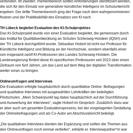
verbinden. Im zweiten Themenbereich sollten Anforderungen identifiziert werden,
die sich für den Einsatz von generativer künstlicher Intelligenz im Schulunterricht
ergeben. Der dritte Themenbereich ging der Frage nach dem wahrgenommenen
Nutzen und der Praktikabilität des Einsatzes von KI nach.
TH Lübeck begleitet Evaluation des KI-Schulprojektes
Das KI-Schulprojekt wurde von einer Evaluation begleitet, die gemeinsam durch
das Institut für Qualitätsentwicklung an Schulen Schleswig-Holstein (IQSH) und
der TH Lübeck durchgeführt wurde. Sebastian Hobert ist nicht nur Professor für
Künstliche Intelligenz und Bildung an der Hochschule, sondern ebenfalls einer
von insgesamt zwölf KI-Professoren des Landes Schleswig-Holstein. Die
Landesregierung fördert diese KI-spezifischen Professuren seit 2023 über einen
Zeitraum von fünf Jahren, um das Land auf dem Weg der digitalen Transformation
weiter voran zu bringen.
Onlineumfragen und Interviews
Die Evaluation erfolgte hauptsächlich durch quantitative Online- Befragungen
und qualitative Interviews mit ausgewählten Lehrkräften der beteiligten
Pilotschulen. „Mein Schwerpunkt lag dabei hauptsächlich auf der Durchführung
und Auswertung der Interviews“, sagte Hobert im Gespräch. Zusätzlich dazu war
er aber auch am gesamten Evaluationsprozess, bei der vorgelagerten Gestaltung
der Onlinebefragungen und als Co-Autor am Abschlussbericht beteiligt.
„Die qualitativen Interviews dienten der Ergänzung und sollten die Themen aus
den Onlineumfragen noch einmal vertiefen“, erklärte er. Interviewpartner*in war