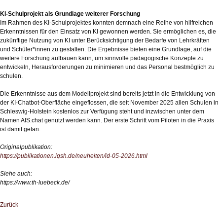
KI-Schulprojekt als Grundlage weiterer Forschung
Im Rahmen des KI-Schulprojektes konnten demnach eine Reihe von hilfreichen
Erkenntnissen für den Einsatz von KI gewonnen werden. Sie ermöglichen es, die
zukünftige Nutzung von KI unter Berücksichtigung der Bedarfe von Lehrkräften
und Schüler*innen zu gestalten. Die Ergebnisse bieten eine Grundlage, auf die
weitere Forschung aufbauen kann, um sinnvolle pädagogische Konzepte zu
entwickeln, Herausforderungen zu minimieren und das Personal bestmöglich zu
schulen.
Die Erkenntnisse aus dem Modellprojekt sind bereits jetzt in die Entwicklung von
der KI-Chatbot-Oberfläche eingeflossen, die seit November 2025 allen Schulen in
Schleswig-Holstein kostenlos zur Verfügung steht und inzwischen unter dem
Namen AIS.chat genutzt werden kann. Der erste Schritt vom Piloten in die Praxis
ist damit getan.
Originalpublikation:
https://publikationen.iqsh.de/neuheiten/id-05-2026.html
Siehe auch:
https://www.th-luebeck.de/
Zurück