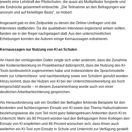
jeweils eine Lehrkraft der Pilotschulen, die quasi als Multiplikator fungierte und
die Eindrücke gesammelt einbrachte. „Die Teilnahme an den Befragungen war
anonym und auf freiwilliger Basis“, so Hobert.
Insgesamt gab es drei Zeitpunkte zu denen die Online-Umfragen und die
Interviews stattfanden. Da die qualitativen Interviews ergänzend wirken sollten,
fanden sie in der Regel nachgelagert statt. Aus den unterschiedlichen
Erhebungen konnten die Autoren einige Kernaussagen extrahieren.
Kernaussagen nur Nutzung von KI an Schulen
An Hand der vorliegenden Daten zeigte sich unter anderem, dass die Zunahme
der Kostenentwicklung im Projektverlauf dafürspricht, dass die Nutzung des KI-
Tools kontinuierlich zugenommen habe und insbesondere die Sprachmodelle
mehr zur Unterrichtsvor- und nachbereitung sowie von Schülern genutzt wurden.
Hinzu kommt, dass der Nutzen von KI bei der Unterrichtsvorbereitung als hoch
eingeschätzt wurde – in diesem Zusammenhang wurde auch von einer
deutlichen Arbeitserleichterung gesprochen.
Als Herausforderung sah ein Großteil der Befragten fehlende Beispiele für den
konkreten und fachbezogenen Einsatz von KI sowie das Thema Halluzinationen
beziehungsweise die zum Teil nicht ganz faktengetreuen Antworten durch KI im
Unterricht. Mehr als 80 Prozent würden laut den Befragungen ihren Kollegen den
Einsatz von KI empfehlen und 86 Prozent wünschen sich, dass ihnen auch
weiterhin ein KI-Tool zum Einsatz in Schule und Unterricht zur Verfügung gestellt