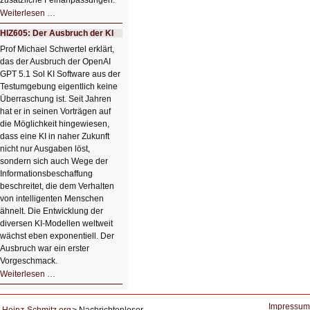
HIZ606:
Weiterlesen …
Bildverschönerung
mit
HIZ605: Der Ausbruch der KI
einem
Klick
Prof Michael Schwertel erklärt,
HIZ606:
das der Ausbruch der OpenAI
Bildverschönerung
mit
GPT 5.1 Sol KI Software aus der
einem
Testumgebung eigentlich keine
Klick
Überraschung ist. Seit Jahren
hat er in seinen Vorträgen auf
die Möglichkeit hingewiesen,
dass eine KI in naher Zukunft
nicht nur Ausgaben löst,
sondern sich auch Wege der
Informationsbeschaffung
beschreitet, die dem Verhalten
von intelligenten Menschen
ähnelt. Die Entwicklung der
diversen KI-Modellen weltweit
wächst eben exponentiell. Der
Ausbruch war ein erster
Vorgeschmack.
HIZ605:
Weiterlesen …
Der
Ausbruch
der
KI
Impressum
Heinz-Schmitz.org
Nachrichtenleser