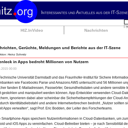
Interessantes und Aktuelles aus der IT-Szene
Su
HIZ.InVideo
Nachrichten
hrichten, Gerüchte, Meldungen und Berichte aus der IT-Szene
tion: Heinz Schmitz
enleck in Apps bedroht Millionen von Nutzern
5.2015 00:00
Technische Universität Darmstadt und das Fraunhofer-Institut für Sichere Informat
nbanken wie Facebooks Parse und Amazons AWS untersucht und 56 Millionen ung
cher fanden E-Mailadressen, Passwörter, Gesundheitsdaten und andere sensible I
ht gestohlen und manipuliert werden können. App-Entwickler verwenden Cloud-Da
chern, ignorieren dabei aber scheinbar die Sicherheitsempfehlungen der Cloud-Anb
 durch Identitätsdiebstahl und andere Internetverbrechen bedroht. „Nutzer sollten 
mit Apps verwalten“, sagt Prof. Eric Bodden, der Leiter des Forscherteams.
e Smartphone-Apps speichern Nutzerinformationen in Cloud-Datenbanken, um zum 
oid und iOS Apps zu vereinfachen. Cloud-Betreiber bieten – je nach Sensibilität d