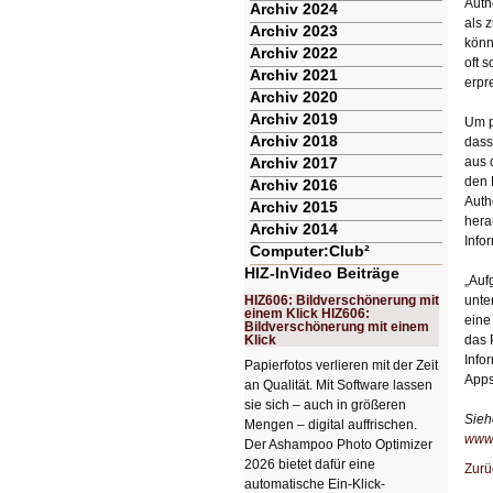
Auth
Archiv 2024
als 
Archiv 2023
könn
Archiv 2022
oft 
Archiv 2021
erpr
Archiv 2020
Archiv 2019
Um p
Archiv 2018
dass
Archiv 2017
aus 
den 
Archiv 2016
Auth
Archiv 2015
hera
Archiv 2014
Info
Computer:Club²
HIZ-InVideo Beiträge
„Auf
HIZ606: Bildverschönerung mit
unte
einem Klick HIZ606:
eine
Bildverschönerung mit einem
Klick
das 
Info
Papierfotos verlieren mit der Zeit
Apps
an Qualität. Mit Software lassen
sie sich – auch in größeren
Sieh
Mengen – digital auffrischen.
www.
Der Ashampoo Photo Optimizer
2026 bietet dafür eine
Zurü
automatische Ein-Klick-