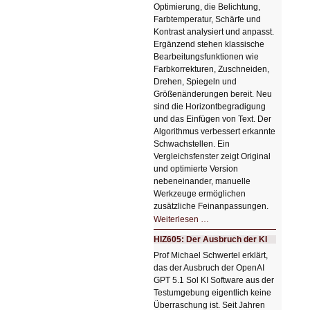
Optimierung, die Belichtung,
Farbtemperatur, Schärfe und
Kontrast analysiert und anpasst.
Ergänzend stehen klassische
Bearbeitungsfunktionen wie
Farbkorrekturen, Zuschneiden,
Drehen, Spiegeln und
Größenänderungen bereit. Neu
sind die Horizontbegradigung
und das Einfügen von Text. Der
Algorithmus verbessert erkannte
Schwachstellen. Ein
Vergleichsfenster zeigt Original
und optimierte Version
nebeneinander, manuelle
Werkzeuge ermöglichen
zusätzliche Feinanpassungen.
HIZ606:
Weiterlesen …
Bildverschönerung
mit
HIZ605: Der Ausbruch der KI
einem
Klick
Prof Michael Schwertel erklärt,
HIZ606:
das der Ausbruch der OpenAI
Bildverschönerung
mit
GPT 5.1 Sol KI Software aus der
einem
Testumgebung eigentlich keine
Klick
Überraschung ist. Seit Jahren