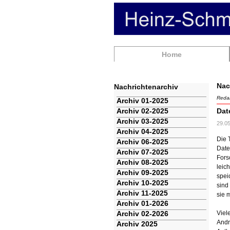
Navigation
Home
überspringen
Nac
Nachrichtenarchiv
Redak
Navigation
Archiv 01-2025
überspringen
Archiv 02-2025
Dat
Archiv 03-2025
29.0
Archiv 04-2025
Die 
Archiv 06-2025
Date
Archiv 07-2025
Fors
Archiv 08-2025
leic
Archiv 09-2025
spei
Archiv 10-2025
sind
Archiv 11-2025
sie 
Archiv 01-2026
Archiv 02-2026
Viel
Andr
Archiv 2025