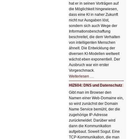
hat er in seinen Vorträgen auf
die Möglichkeit hingewiesen,
dass eine KI in naher Zukunft
nicht nur Ausgaben löst,
sondern sich auch Wege der
Informationsbeschaffung
beschreitet, die dem Verhalten
von intelligenten Menschen
ähnelt. Die Entwicklung der
diversen KI-Modellen weltweit
wächst eben exponentiell. Der
Ausbruch war ein erster
Vorgeschmack.
HIZ605:
Weiterlesen …
Der
Ausbruch
HIZ604: DNS und Datenschutz
der
KI
Gibt man im Browser den
Namen einer Web-Domaine ein,
so wird zunächst der Domain
Name Service bemüht, der die
zugehörige IP-Adresse
zurückmeldet. Darüber wird
dann die Kommunikation
aufgebaut. Soweit Sogut. Eine
TCP-Kommunikation, die man