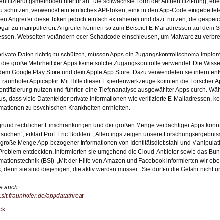
entifizierungsmethoden hierfür an. Die schwächste Form der Authentifizierung, eher
zu schützen, verwendet ein einfaches API-Token, eine in den App-Code eingebette
en Angreifer diese Token jedoch einfach extrahieren und dazu nutzen, die gespeic
sogar zu manipulieren. Angreifer können so zum Beispiel E-Mailadressen auf dem 
essen, Webseiten verändern oder Schadcode einschleusen, um Malware zu verbre
rivate Daten richtig zu schützen, müssen Apps ein Zugangskontrollschema implemen
 die große Mehrheit der Apps keine solche Zugangskontrolle verwendet. Die Wisse
dem Google Play Store und dem Apple App Store. Dazu verwendeten sie intern ent
Fraunhofer Appicaptor. Mit Hilfe dieser Expertenwerkzeuge konnten die Forscher Ap
entifizierung nutzen und führten eine Tiefenanalyse ausgewählter Apps durch. Wäh
us, dass viele Datenfelder private Informationen wie verifizierte E-Mailadressen,
rmationen zu psychischen Krankheiten enthielten.
grund rechtlicher Einschränkungen und der großen Menge verdächtiger Apps konnten 
rsuchen“, erklärt Prof. Eric Bodden. „Allerdings zeigen unsere Forschungsergebnis
 große Menge App-bezogener Informationen von Identitätsdiebstahl und Manipulation
Problem entdeckten, informierten sie umgehend die Cloud-Anbieter sowie das Bund
rmationstechnik (BSI). „Mit der Hilfe von Amazon und Facebook informierten wir eben
, denn sie sind diejenigen, die aktiv werden müssen. Sie dürfen die Gefahr nicht u
e auch:
sit.fraunhofer.de/appdatathreat
ck