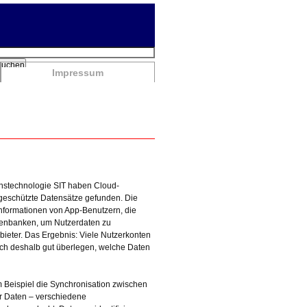
chbegriffe
Suchen
Impressum
ionstechnologie SIT haben Cloud-
eschützte Datensätze gefunden. Die
nformationen von App-Benutzern, die
tenbanken, um Nutzerdaten zu
ieter. Das Ergebnis: Viele Nutzerkonten
sich deshalb gut überlegen, welche Daten
Beispiel die Synchronisation zwischen
er Daten – verschiedene