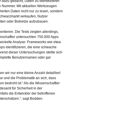
 dazu gedacht, Daten zu identifizieren
te Nummer. Mit aktuellen Werkzeugen
herten Daten nicht nur zu lesen, sondern
Schwarzmarkt verkaufen, Nutzer
iten oder Botnetze aufzubauen.
tieren. Die Tests zeigten allerdings,
nschaftler untersuchten 750.000 Apps
wickelte Analyse- Frameworks wie etwa
ps identifizieren, die eine schwache
rend dieser Untersuchungen stellte sich
 komplette Benutzernamen oder gar
wir nur eine kleine Anzahl detailliert
se und die Problematik an sich, dass
 bedroht ist.“ Als die Wissenschaftler
esamt für Sicherheit in der
falls die Entwickler der betroffenen
nterschätzen.“, sagt Bodden.