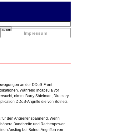
chbegriffe
Suchen
Impressum
n Bewegungen an der DDoS-Front
pplikationen. Während Incapsula vor
rsucht, nimmt Barry Shteiman, Directory
pplication DDoS-Angriffe die von Botnets
ts für den Angreifer spannend. Wenn
viel höhere Bandbreite und Rechenpower
inen Anstieg bei Botnet-Angriffen von