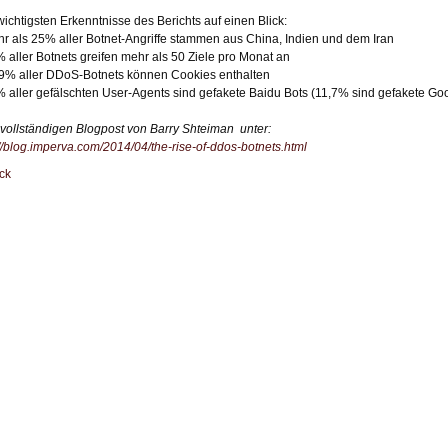
wichtigsten Erkenntnisse des Berichts auf einen Blick:
hr als 25% aller Botnet-Angriffe stammen aus China, Indien und dem Iran
% aller Botnets greifen mehr als 50 Ziele pro Monat an
,9% aller DDoS-Botnets können Cookies enthalten
% aller gefälschten User-Agents sind gefakete Baidu Bots (11,7% sind gefakete Go
vollständigen Blogpost von Barry Shteiman unter:
://blog.imperva.com/2014/04/the-rise-of-ddos-botnets.html
ck