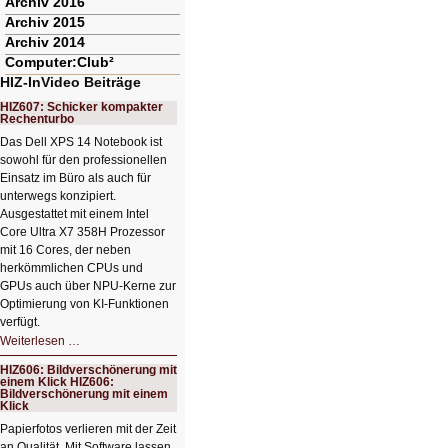
Archiv 2016
Archiv 2015
Archiv 2014
Computer:Club²
HIZ-InVideo Beiträge
HIZ607: Schicker kompakter
Rechenturbo
Das Dell XPS 14 Notebook ist
sowohl für den professionellen
Einsatz im Büro als auch für
unterwegs konzipiert.
Ausgestattet mit einem Intel
Core Ultra X7 358H Prozessor
mit 16 Cores, der neben
herkömmlichen CPUs und
GPUs auch über NPU-Kerne zur
Optimierung von KI-Funktionen
verfügt.
HIZ607:
Weiterlesen …
Schicker
kompakter
HIZ606: Bildverschönerung mit
Rechenturbo
einem Klick HIZ606:
Bildverschönerung mit einem
Klick
Papierfotos verlieren mit der Zeit
an Qualität. Mit Software lassen