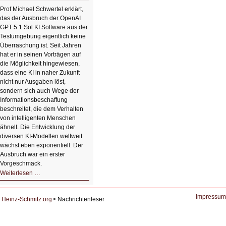
einem
Klick
Prof Michael Schwertel erklärt,
HIZ606:
das der Ausbruch der OpenAI
Bildverschönerung
mit
GPT 5.1 Sol KI Software aus der
einem
Testumgebung eigentlich keine
Klick
Überraschung ist. Seit Jahren
hat er in seinen Vorträgen auf
die Möglichkeit hingewiesen,
dass eine KI in naher Zukunft
nicht nur Ausgaben löst,
sondern sich auch Wege der
Informationsbeschaffung
beschreitet, die dem Verhalten
von intelligenten Menschen
ähnelt. Die Entwicklung der
diversen KI-Modellen weltweit
wächst eben exponentiell. Der
Ausbruch war ein erster
Vorgeschmack.
HIZ605:
Weiterlesen …
Der
Ausbruch
der
KI
Impressum
Heinz-Schmitz.org
Nachrichtenleser