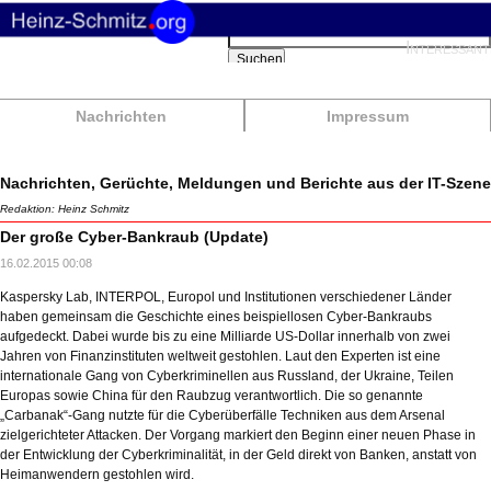
Suchbegriffe
Interessant
Suchen
Nachrichten
Impressum
Nachrichten, Gerüchte, Meldungen und Berichte aus der IT-Szene
Redaktion: Heinz Schmitz
Der große Cyber-Bankraub (Update)
16.02.2015 00:08
Kaspersky Lab, INTERPOL, Europol und Institutionen verschiedener Länder
haben gemeinsam die Geschichte eines beispiellosen Cyber-Bankraubs
aufgedeckt. Dabei wurde bis zu eine Milliarde US-Dollar innerhalb von zwei
Jahren von Finanzinstituten weltweit gestohlen. Laut den Experten ist eine
internationale Gang von Cyberkriminellen aus Russland, der Ukraine, Teilen
Europas sowie China für den Raubzug verantwortlich. Die so genannte
„Carbanak“-Gang nutzte für die Cyberüberfälle Techniken aus dem Arsenal
zielgerichteter Attacken. Der Vorgang markiert den Beginn einer neuen Phase in
der Entwicklung der Cyberkriminalität, in der Geld direkt von Banken, anstatt von
Heimanwendern gestohlen wird.