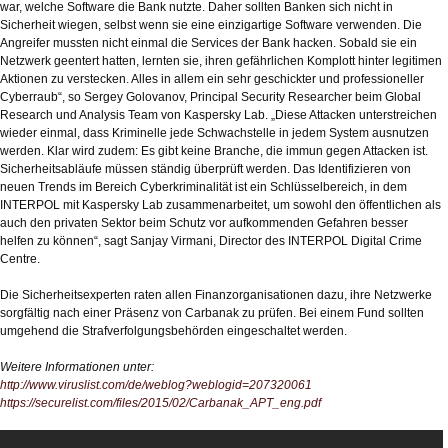
war, welche Software die Bank nutzte. Daher sollten Banken sich nicht in
Sicherheit wiegen, selbst wenn sie eine einzigartige Software verwenden. Die
Angreifer mussten nicht einmal die Services der Bank hacken. Sobald sie ein
Netzwerk geentert hatten, lernten sie, ihren gefährlichen Komplott hinter legitimen
Aktionen zu verstecken. Alles in allem ein sehr geschickter und professioneller
Cyberraub“, so Sergey Golovanov, Principal Security Researcher beim Global
Research und Analysis Team von Kaspersky Lab. „Diese Attacken unterstreichen
wieder einmal, dass Kriminelle jede Schwachstelle in jedem System ausnutzen
werden. Klar wird zudem: Es gibt keine Branche, die immun gegen Attacken ist.
Sicherheitsabläufe müssen ständig überprüft werden. Das Identifizieren von
neuen Trends im Bereich Cyberkriminalität ist ein Schlüsselbereich, in dem
INTERPOL mit Kaspersky Lab zusammenarbeitet, um sowohl den öffentlichen als
auch den privaten Sektor beim Schutz vor aufkommenden Gefahren besser
helfen zu können“, sagt Sanjay Virmani, Director des INTERPOL Digital Crime
Centre.
Die Sicherheitsexperten raten allen Finanzorganisationen dazu, ihre Netzwerke
sorgfältig nach einer Präsenz von Carbanak zu prüfen. Bei einem Fund sollten
umgehend die Strafverfolgungsbehörden eingeschaltet werden.
Weitere Informationen unter:
http://www.viruslist.com/de/weblog?weblogid=207320061
https://securelist.com/files/2015/02/Carbanak_APT_eng.pdf