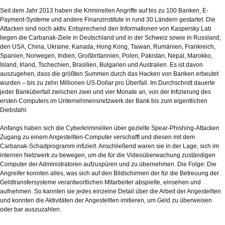
Seit dem Jahr 2013 haben die Kriminellen Angriffe auf bis zu 100 Banken, E-
Payment-Systeme und andere Finanzinstitute in rund 30 Ländern gestartet. Die
Attacken sind noch aktiv. Entsprechend den Informationen von Kaspersky Lab
liegen die Carbanak-Ziele in Deutschland und in der Schweiz sowie in Russland,
den USA, China, Ukraine, Kanada, Hong Kong, Taiwan, Rumänien, Frankreich,
Spanien, Norwegen, Indien, Großbritannien, Polen, Pakistan, Nepal, Marokko,
Island, Irland, Tschechien, Brasilien, Bulgarien und Australien. Es ist davon
auszugehen, dass die größten Summen durch das Hacken von Banken erbeutet
wurden – bis zu zehn Millionen US-Dollar pro Überfall. Im Durchschnitt dauerte
jeder Banküberfall zwischen zwei und vier Monate an, von der Infizierung des
ersten Computers im Unternehmensnetzwerk der Bank bis zum eigentlichen
Diebstahl.
Anfangs haben sich die Cyberkriminellen über gezielte Spear-Phishing-Attacken
Zugang zu einem Angestellten-Computer verschafft und diesen mit dem
Carbanak-Schadprogramm infiziert. Anschließend waren sie in der Lage, sich im
internen Netzwerk zu bewegen, um die für die Videoüberwachung zuständigen
Computer der Administratoren aufzuspüren und zu übernehmen. Die Folge: Die
Angreifer konnten alles, was sich auf den Bildschirmen der für die Betreuung der
Geldtransfersysteme verantwortlichen Mitarbeiter abspielte, einsehen und
aufnehmen. So kannten sie jedes einzelne Detail über die Arbeit der Angestellten
und konnten die Aktivitäten der Angestellten imitieren, um Geld zu überweisen
oder bar auszuzahlen.