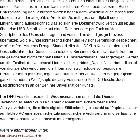
Stift, der neben einer Mine mit Drucksensoren und einer Kamera ausgestattet ist
und ein Papier, das mit einem kaum sichtbaren Muster bedruckt wird. „Bei der
Unterzeichnung des Benutzers werden neben dem Schriftbild auch forensische
Merkmale wie der ausgeübte Druck, die Schreibgeschwindigkeit und die
Linienführung aufgezeichnet. Das so signierte Dokument wird verschlüsselt und
über eine USB-Schnittstelle auf einen Rechner oder per Funk auf das
Smartphone des Users übertragen und von dort an den digisign Prozess
übermittelt, wo die Unterschrift rechtssicher und revisionsverbindlich gespeichert
wird“, so Prof. Andreas Dengel Standortleiter des DFKI in Kaiserslautern und
Geschäftsführer der Digipen Technologies. Bei einem Betrugsverdacht können
die gesicherten biometrischen Daten als Referenzmaterial herangezogen werden
um die Echtheit der Unterschrift forensisch zu prüfen. „Da die Nutzerfreundlichkeit
von digitalen Anwendungen die Informationstechnologie vor besondere
Herausforderungen stellt, legen wir darauf bei der Auswahl der Siegerprojekte
ganz besonderen Wert“, sagte die Jury-Vorsitzende Prof. Dr. Gesche Joost,
Designforscherin an der Berliner Universität der Künste.
Der DFKI-Forschungsbereich Wissensmanagement und die Digipen
Technologies entwickeln seit Jahren gemeinsam sichere forensische
Analyseverfahren, die mittels digitaler Stifttechnologie sowohl auf Papier als auch
auf Tablet- PC eine spezifische Erfassung, sichere Archivierung und verlässliche
Wiedererkennung von Handschriften ermöglichen.
Weitere Informationen unter:
http://www.cebitaward.de