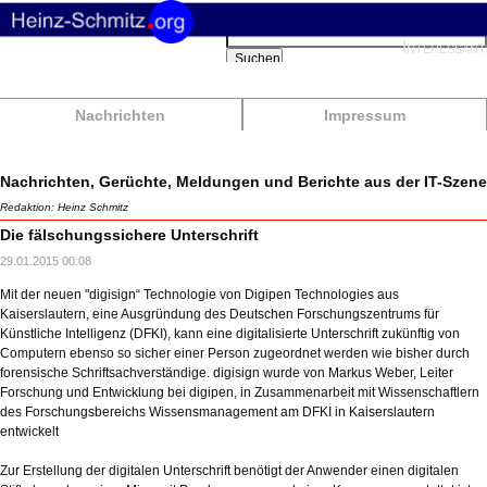
Suchbegriffe
Interessant
Suchen
Nachrichten
Impressum
Nachrichten, Gerüchte, Meldungen und Berichte aus der IT-Szene
Redaktion: Heinz Schmitz
Die fälschungssichere Unterschrift
29.01.2015 00:08
Mit der neuen "digisign“ Technologie von Digipen Technologies aus
Kaiserslautern, eine Ausgründung des Deutschen Forschungszentrums für
Künstliche Intelligenz (DFKI), kann eine digitalisierte Unterschrift zukünftig von
Computern ebenso so sicher einer Person zugeordnet werden wie bisher durch
forensische Schriftsachverständige. digisign wurde von Markus Weber, Leiter
Forschung und Entwicklung bei digipen, in Zusammenarbeit mit Wissenschaftlern
des Forschungsbereichs Wissensmanagement am DFKI in Kaiserslautern
entwickelt
Zur Erstellung der digitalen Unterschrift benötigt der Anwender einen digitalen