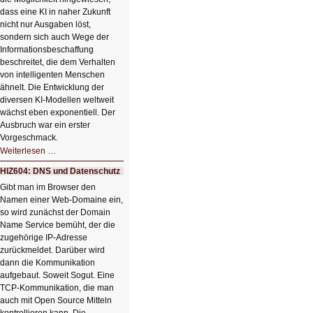
dass eine KI in naher Zukunft
nicht nur Ausgaben löst,
sondern sich auch Wege der
Informationsbeschaffung
beschreitet, die dem Verhalten
von intelligenten Menschen
ähnelt. Die Entwicklung der
diversen KI-Modellen weltweit
wächst eben exponentiell. Der
Ausbruch war ein erster
Vorgeschmack.
HIZ605:
Weiterlesen …
Der
Ausbruch
HIZ604: DNS und Datenschutz
der
KI
Gibt man im Browser den
Namen einer Web-Domaine ein,
so wird zunächst der Domain
Name Service bemüht, der die
zugehörige IP-Adresse
zurückmeldet. Darüber wird
dann die Kommunikation
aufgebaut. Soweit Sogut. Eine
TCP-Kommunikation, die man
auch mit Open Source Mitteln