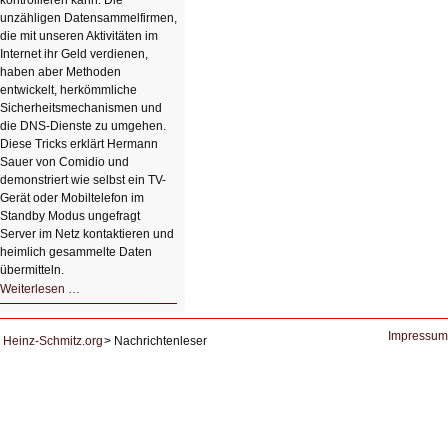
kontrollieren kann. Die
unzähligen Datensammelfirmen,
die mit unseren Aktivitäten im
Internet ihr Geld verdienen,
haben aber Methoden
entwickelt, herkömmliche
Sicherheitsmechanismen und
die DNS-Dienste zu umgehen.
Diese Tricks erklärt Hermann
Sauer von Comidio und
demonstriert wie selbst ein TV-
Gerät oder Mobiltelefon im
Standby Modus ungefragt
Server im Netz kontaktieren und
heimlich gesammelte Daten
übermitteln.
HIZ604:
Weiterlesen …
DNS
und
Datenschutz
Impressum
Heinz-Schmitz.org
Nachrichtenleser