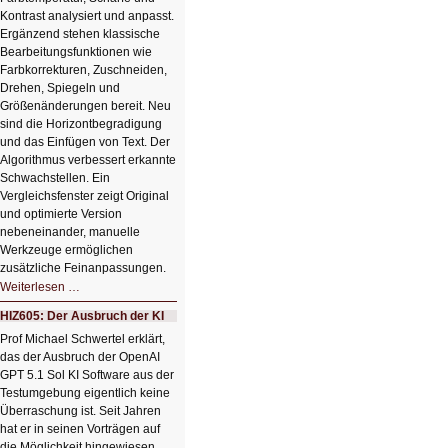
Kontrast analysiert und anpasst.
Ergänzend stehen klassische
Bearbeitungsfunktionen wie
Farbkorrekturen, Zuschneiden,
Drehen, Spiegeln und
Größenänderungen bereit. Neu
sind die Horizontbegradigung
und das Einfügen von Text. Der
Algorithmus verbessert erkannte
Schwachstellen. Ein
Vergleichsfenster zeigt Original
und optimierte Version
nebeneinander, manuelle
Werkzeuge ermöglichen
zusätzliche Feinanpassungen.
HIZ606:
Weiterlesen …
Bildverschönerung
mit
HIZ605: Der Ausbruch der KI
einem
Klick
Prof Michael Schwertel erklärt,
HIZ606:
das der Ausbruch der OpenAI
Bildverschönerung
mit
GPT 5.1 Sol KI Software aus der
einem
Testumgebung eigentlich keine
Klick
Überraschung ist. Seit Jahren
hat er in seinen Vorträgen auf
die Möglichkeit hingewiesen,