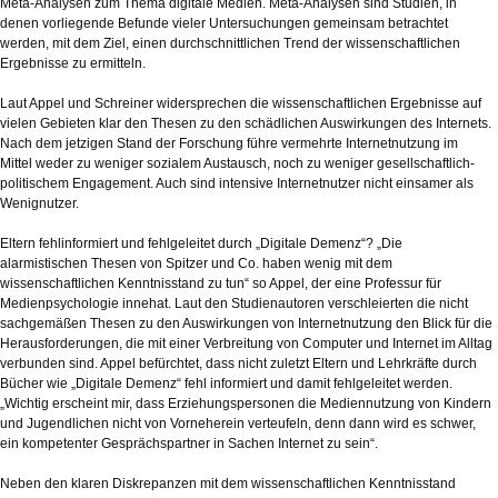
Meta-Analysen zum Thema digitale Medien. Meta-Analysen sind Studien, in
denen vorliegende Befunde vieler Untersuchungen gemeinsam betrachtet
werden, mit dem Ziel, einen durchschnittlichen Trend der wissenschaftlichen
Ergebnisse zu ermitteln.
Laut Appel und Schreiner widersprechen die wissenschaftlichen Ergebnisse auf
vielen Gebieten klar den Thesen zu den schädlichen Auswirkungen des Internets.
Nach dem jetzigen Stand der Forschung führe vermehrte Internetnutzung im
Mittel weder zu weniger sozialem Austausch, noch zu weniger gesellschaftlich-
politischem Engagement. Auch sind intensive Internetnutzer nicht einsamer als
Wenignutzer.
Eltern fehlinformiert und fehlgeleitet durch „Digitale Demenz“? „Die
alarmistischen Thesen von Spitzer und Co. haben wenig mit dem
wissenschaftlichen Kenntnisstand zu tun“ so Appel, der eine Professur für
Medienpsychologie innehat. Laut den Studienautoren verschleierten die nicht
sachgemäßen Thesen zu den Auswirkungen von Internetnutzung den Blick für die
Herausforderungen, die mit einer Verbreitung von Computer und Internet im Alltag
verbunden sind. Appel befürchtet, dass nicht zuletzt Eltern und Lehrkräfte durch
Bücher wie „Digitale Demenz“ fehl informiert und damit fehlgeleitet werden.
„Wichtig erscheint mir, dass Erziehungspersonen die Mediennutzung von Kindern
und Jugendlichen nicht von Vorneherein verteufeln, denn dann wird es schwer,
ein kompetenter Gesprächspartner in Sachen Internet zu sein“.
Neben den klaren Diskrepanzen mit dem wissenschaftlichen Kenntnisstand