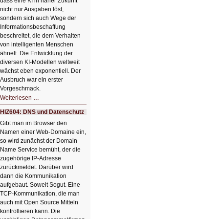
dass eine KI in naher Zukunft
nicht nur Ausgaben löst,
sondern sich auch Wege der
Informationsbeschaffung
beschreitet, die dem Verhalten
von intelligenten Menschen
ähnelt. Die Entwicklung der
diversen KI-Modellen weltweit
wächst eben exponentiell. Der
Ausbruch war ein erster
Vorgeschmack.
HIZ605:
Weiterlesen …
Der
Ausbruch
HIZ604: DNS und Datenschutz
der
KI
Gibt man im Browser den
Namen einer Web-Domaine ein,
so wird zunächst der Domain
Name Service bemüht, der die
zugehörige IP-Adresse
zurückmeldet. Darüber wird
dann die Kommunikation
aufgebaut. Soweit Sogut. Eine
TCP-Kommunikation, die man
auch mit Open Source Mitteln
kontrollieren kann. Die