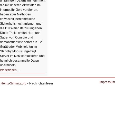
unzähligen Datensammelfirmen,
die mit unseren Aktivitäten im
Internet ihr Geld verdienen,
haben aber Methoden
entwickelt, herkömmliche
Sicherheitsmechanismen und
die DNS-Dienste zu umgehen.
Diese Tricks erklärt Hermann
Sauer von Comidio und
demonstriert wie selbst ein TV-
Gerät oder Mobiltelefon im
Standby Modus ungefragt
Server im Netz kontaktieren und
heimlich gesammelte Daten
übermitteln.
HIZ604:
Weiterlesen …
DNS
und
Datenschutz
Impressum
Heinz-Schmitz.org
Nachrichtenleser