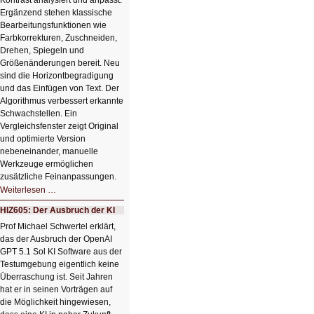
Kontrast analysiert und anpasst.
Ergänzend stehen klassische
Bearbeitungsfunktionen wie
Farbkorrekturen, Zuschneiden,
Drehen, Spiegeln und
Größenänderungen bereit. Neu
sind die Horizontbegradigung
und das Einfügen von Text. Der
Algorithmus verbessert erkannte
Schwachstellen. Ein
Vergleichsfenster zeigt Original
und optimierte Version
nebeneinander, manuelle
Werkzeuge ermöglichen
zusätzliche Feinanpassungen.
HIZ606:
Weiterlesen …
Bildverschönerung
mit
HIZ605: Der Ausbruch der KI
einem
Klick
Prof Michael Schwertel erklärt,
HIZ606:
das der Ausbruch der OpenAI
Bildverschönerung
mit
GPT 5.1 Sol KI Software aus der
einem
Testumgebung eigentlich keine
Klick
Überraschung ist. Seit Jahren
hat er in seinen Vorträgen auf
die Möglichkeit hingewiesen,