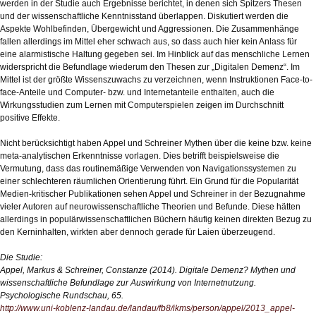
werden in der Studie auch Ergebnisse berichtet, in denen sich Spitzers Thesen
und der wissenschaftliche Kenntnisstand überlappen. Diskutiert werden die
Aspekte Wohlbefinden, Übergewicht und Aggressionen. Die Zusammenhänge
fallen allerdings im Mittel eher schwach aus, so dass auch hier kein Anlass für
eine alarmistische Haltung gegeben sei. Im Hinblick auf das menschliche Lernen
widerspricht die Befundlage wiederum den Thesen zur „Digitalen Demenz“. Im
Mittel ist der größte Wissenszuwachs zu verzeichnen, wenn Instruktionen Face-to-
face-Anteile und Computer- bzw. und Internetanteile enthalten, auch die
Wirkungsstudien zum Lernen mit Computerspielen zeigen im Durchschnitt
positive Effekte.
Nicht berücksichtigt haben Appel und Schreiner Mythen über die keine bzw. keine
meta-analytischen Erkenntnisse vorlagen. Dies betrifft beispielsweise die
Vermutung, dass das routinemäßige Verwenden von Navigationssystemen zu
einer schlechteren räumlichen Orientierung führt. Ein Grund für die Popularität
Medien-kritischer Publikationen sehen Appel und Schreiner in der Bezugnahme
vieler Autoren auf neurowissenschaftliche Theorien und Befunde. Diese hätten
allerdings in populärwissenschaftlichen Büchern häufig keinen direkten Bezug zu
den Kerninhalten, wirkten aber dennoch gerade für Laien überzeugend.
Die Studie:
Appel, Markus & Schreiner, Constanze (2014). Digitale Demenz? Mythen und
wissenschaftliche Befundlage zur Auswirkung von Internetnutzung.
Psychologische Rundschau, 65.
http://www.uni-koblenz-landau.de/landau/fb8/ikms/person/appel/2013_appel-