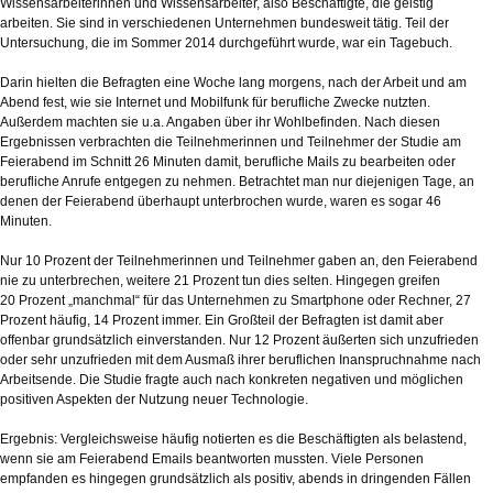
Wissensarbeiterinnen und Wissensarbeiter, also Beschäftigte, die geistig
arbeiten. Sie sind in verschiedenen Unternehmen bundesweit tätig. Teil der
Untersuchung, die im Sommer 2014 durchgeführt wurde, war ein Tagebuch.
Darin hielten die Befragten eine Woche lang morgens, nach der Arbeit und am
Abend fest, wie sie Internet und Mobilfunk für berufliche Zwecke nutzten.
Außerdem machten sie u.a. Angaben über ihr Wohlbefinden. Nach diesen
Ergebnissen verbrachten die Teilnehmerinnen und Teilnehmer der Studie am
Feierabend im Schnitt 26 Minuten damit, berufliche Mails zu bearbeiten oder
berufliche Anrufe entgegen zu nehmen. Betrachtet man nur diejenigen Tage, an
denen der Feierabend überhaupt unterbrochen wurde, waren es sogar 46
Minuten.
Nur 10 Prozent der Teilnehmerinnen und Teilnehmer gaben an, den Feierabend
nie zu unterbrechen, weitere 21 Prozent tun dies selten. Hingegen greifen
20 Prozent „manchmal“ für das Unternehmen zu Smartphone oder Rechner, 27
Prozent häufig, 14 Prozent immer. Ein Großteil der Befragten ist damit aber
offenbar grundsätzlich einverstanden. Nur 12 Prozent äußerten sich unzufrieden
oder sehr unzufrieden mit dem Ausmaß ihrer beruflichen Inanspruchnahme nach
Arbeitsende. Die Studie fragte auch nach konkreten negativen und möglichen
positiven Aspekten der Nutzung neuer Technologie.
Ergebnis: Vergleichsweise häufig notierten es die Beschäftigten als belastend,
wenn sie am Feierabend Emails beantworten mussten. Viele Personen
empfanden es hingegen grundsätzlich als positiv, abends in dringenden Fällen