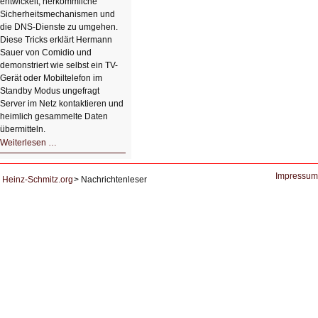
entwickelt, herkömmliche
Sicherheitsmechanismen und
die DNS-Dienste zu umgehen.
Diese Tricks erklärt Hermann
Sauer von Comidio und
demonstriert wie selbst ein TV-
Gerät oder Mobiltelefon im
Standby Modus ungefragt
Server im Netz kontaktieren und
heimlich gesammelte Daten
übermitteln.
HIZ604:
Weiterlesen …
DNS
und
Datenschutz
Impressum
Heinz-Schmitz.org
Nachrichtenleser