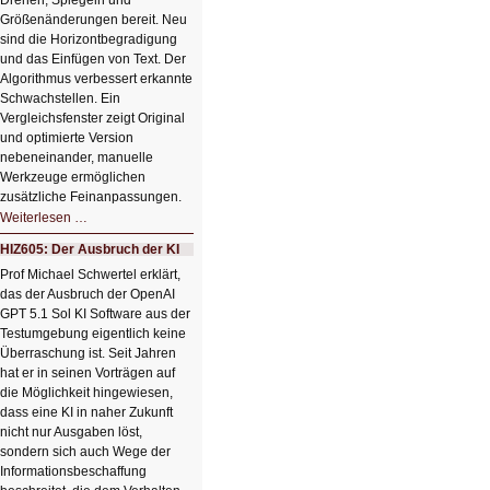
Drehen, Spiegeln und
Größenänderungen bereit. Neu
sind die Horizontbegradigung
und das Einfügen von Text. Der
Algorithmus verbessert erkannte
Schwachstellen. Ein
Vergleichsfenster zeigt Original
und optimierte Version
nebeneinander, manuelle
Werkzeuge ermöglichen
zusätzliche Feinanpassungen.
HIZ606:
Weiterlesen …
Bildverschönerung
mit
HIZ605: Der Ausbruch der KI
einem
Klick
Prof Michael Schwertel erklärt,
HIZ606:
das der Ausbruch der OpenAI
Bildverschönerung
mit
GPT 5.1 Sol KI Software aus der
einem
Testumgebung eigentlich keine
Klick
Überraschung ist. Seit Jahren
hat er in seinen Vorträgen auf
die Möglichkeit hingewiesen,
dass eine KI in naher Zukunft
nicht nur Ausgaben löst,
sondern sich auch Wege der
Informationsbeschaffung