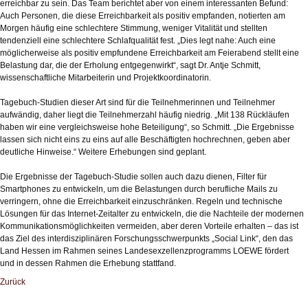
erreichbar zu sein. Das Team berichtet aber von einem interessanten Befund:
Auch Personen, die diese Erreichbarkeit als positiv empfanden, notierten am
Morgen häufig eine schlechtere Stimmung, weniger Vitalität und stellten
tendenziell eine schlechtere Schlafqualität fest. „Dies legt nahe: Auch eine
möglicherweise als positiv empfundene Erreichbarkeit am Feierabend stellt eine
Belastung dar, die der Erholung entgegenwirkt“, sagt Dr. Antje Schmitt,
wissenschaftliche Mitarbeiterin und Projektkoordinatorin.
Tagebuch-Studien dieser Art sind für die Teilnehmerinnen und Teilnehmer
aufwändig, daher liegt die Teilnehmerzahl häufig niedrig. „Mit 138 Rückläufen
haben wir eine vergleichsweise hohe Beteiligung“, so Schmitt. „Die Ergebnisse
lassen sich nicht eins zu eins auf alle Beschäftigten hochrechnen, geben aber
deutliche Hinweise.“ Weitere Erhebungen sind geplant.
Die Ergebnisse der Tagebuch-Studie sollen auch dazu dienen, Filter für
Smartphones zu entwickeln, um die Belastungen durch berufliche Mails zu
verringern, ohne die Erreichbarkeit einzuschränken. Regeln und technische
Lösungen für das Internet-Zeitalter zu entwickeln, die die Nachteile der modernen
Kommunikationsmöglichkeiten vermeiden, aber deren Vorteile erhalten – das ist
das Ziel des interdisziplinären Forschungsschwerpunkts „Social Link“, den das
Land Hessen im Rahmen seines Landesexzellenzprogramms LOEWE fördert
und in dessen Rahmen die Erhebung stattfand.
Zurück