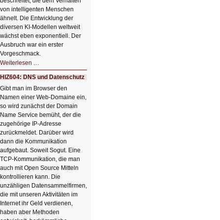
beschreitet, die dem Verhalten
von intelligenten Menschen
ähnelt. Die Entwicklung der
diversen KI-Modellen weltweit
wächst eben exponentiell. Der
Ausbruch war ein erster
Vorgeschmack.
HIZ605:
Weiterlesen …
Der
Ausbruch
HIZ604: DNS und Datenschutz
der
KI
Gibt man im Browser den
Namen einer Web-Domaine ein,
so wird zunächst der Domain
Name Service bemüht, der die
zugehörige IP-Adresse
zurückmeldet. Darüber wird
dann die Kommunikation
aufgebaut. Soweit Sogut. Eine
TCP-Kommunikation, die man
auch mit Open Source Mitteln
kontrollieren kann. Die
unzähligen Datensammelfirmen,
die mit unseren Aktivitäten im
Internet ihr Geld verdienen,
haben aber Methoden