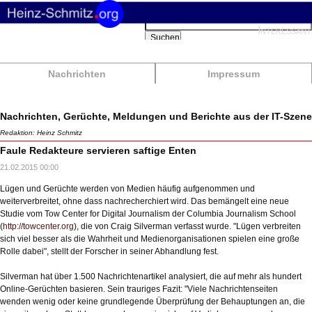
Suchbegriffe
Interessant
Suchen
Nachrichten
Impressum
Nachrichten, Gerüchte, Meldungen und Berichte aus der IT-Szene
Redaktion: Heinz Schmitz
Faule Redakteure servieren saftige Enten
21.02.2015 00:00
Lügen und Gerüchte werden von Medien häufig aufgenommen und
weiterverbreitet, ohne dass nachrecherchiert wird. Das bemängelt eine neue
Studie vom Tow Center for Digital Journalism der Columbia Journalism School
(
http://towcenter.org
), die von Craig Silverman verfasst wurde. "Lügen verbreiten
sich viel besser als die Wahrheit und Medienorganisationen spielen eine große
Rolle dabei", stellt der Forscher in seiner Abhandlung fest.
Silverman hat über 1.500 Nachrichtenartikel analysiert, die auf mehr als hundert
Online-Gerüchten basieren. Sein trauriges Fazit: "Viele Nachrichtenseiten
wenden wenig oder keine grundlegende Überprüfung der Behauptungen an, die