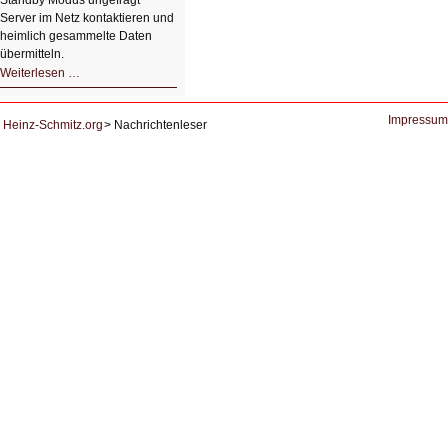
Standby Modus ungefragt
Server im Netz kontaktieren und
heimlich gesammelte Daten
übermitteln.
HIZ604:
Weiterlesen …
DNS
und
Datenschutz
Impressum
Heinz-Schmitz.org
Nachrichtenleser