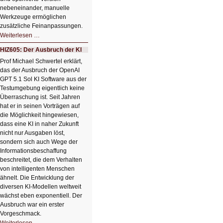
nebeneinander, manuelle
Werkzeuge ermöglichen
zusätzliche Feinanpassungen.
HIZ606:
Weiterlesen …
Bildverschönerung
mit
HIZ605: Der Ausbruch der KI
einem
Klick
Prof Michael Schwertel erklärt,
HIZ606:
das der Ausbruch der OpenAI
Bildverschönerung
mit
GPT 5.1 Sol KI Software aus der
einem
Testumgebung eigentlich keine
Klick
Überraschung ist. Seit Jahren
hat er in seinen Vorträgen auf
die Möglichkeit hingewiesen,
dass eine KI in naher Zukunft
nicht nur Ausgaben löst,
sondern sich auch Wege der
Informationsbeschaffung
beschreitet, die dem Verhalten
von intelligenten Menschen
ähnelt. Die Entwicklung der
diversen KI-Modellen weltweit
wächst eben exponentiell. Der
Ausbruch war ein erster
Vorgeschmack.
HIZ605: