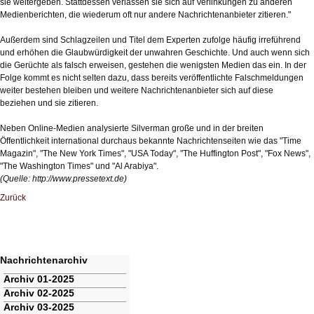
sie weitergeben. Stattdessen verlassen sie sich auf Verlinkungen zu anderen
Medienberichten, die wiederum oft nur andere Nachrichtenanbieter zitieren."
Außerdem sind Schlagzeilen und Titel dem Experten zufolge häufig irreführend
und erhöhen die Glaubwürdigkeit der unwahren Geschichte. Und auch wenn sich
die Gerüchte als falsch erweisen, gestehen die wenigsten Medien das ein. In der
Folge kommt es nicht selten dazu, dass bereits veröffentlichte Falschmeldungen
weiter bestehen bleiben und weitere Nachrichtenanbieter sich auf diese
beziehen und sie zitieren.
Neben Online-Medien analysierte Silverman große und in der breiten
Öffentlichkeit international durchaus bekannte Nachrichtenseiten wie das "Time
Magazin", "The New York Times", "USA Today", "The Huffington Post", "Fox News",
"The Washington Times" und "Al Arabiya".
(Quelle:
http://www.pressetext.de
)
Zurück
Nachrichtenarchiv
Navigation
Archiv 01-2025
überspringen
Archiv 02-2025
Archiv 03-2025