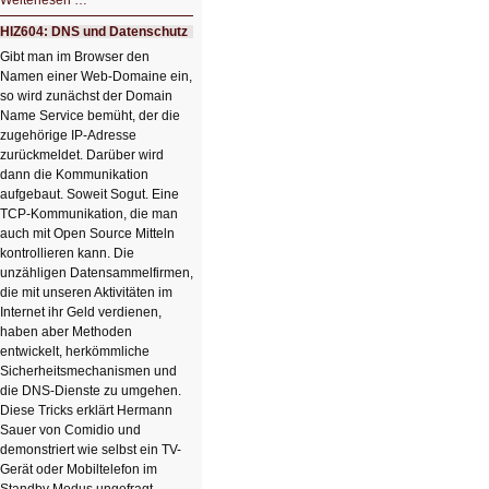
Weiterlesen …
Der
Ausbruch
HIZ604: DNS und Datenschutz
der
KI
Gibt man im Browser den
Namen einer Web-Domaine ein,
so wird zunächst der Domain
Name Service bemüht, der die
zugehörige IP-Adresse
zurückmeldet. Darüber wird
dann die Kommunikation
aufgebaut. Soweit Sogut. Eine
TCP-Kommunikation, die man
auch mit Open Source Mitteln
kontrollieren kann. Die
unzähligen Datensammelfirmen,
die mit unseren Aktivitäten im
Internet ihr Geld verdienen,
haben aber Methoden
entwickelt, herkömmliche
Sicherheitsmechanismen und
die DNS-Dienste zu umgehen.
Diese Tricks erklärt Hermann
Sauer von Comidio und
demonstriert wie selbst ein TV-
Gerät oder Mobiltelefon im