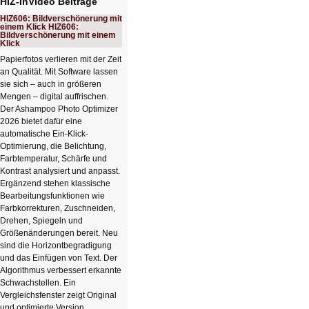
HIZ-InVideo Beiträge
HIZ606: Bildverschönerung mit
einem Klick HIZ606:
Bildverschönerung mit einem
Klick
Papierfotos verlieren mit der Zeit
an Qualität. Mit Software lassen
sie sich – auch in größeren
Mengen – digital auffrischen.
Der Ashampoo Photo Optimizer
2026 bietet dafür eine
automatische Ein-Klick-
Optimierung, die Belichtung,
Farbtemperatur, Schärfe und
Kontrast analysiert und anpasst.
Ergänzend stehen klassische
Bearbeitungsfunktionen wie
Farbkorrekturen, Zuschneiden,
Drehen, Spiegeln und
Größenänderungen bereit. Neu
sind die Horizontbegradigung
und das Einfügen von Text. Der
Algorithmus verbessert erkannte
Schwachstellen. Ein
Vergleichsfenster zeigt Original
und optimierte Version