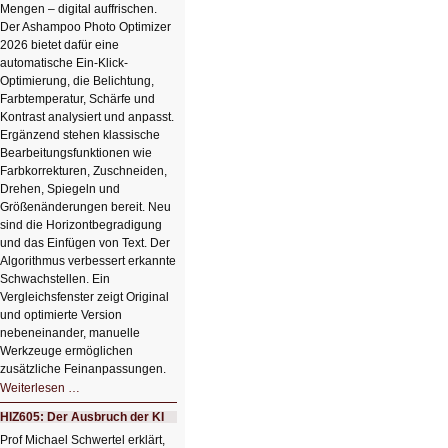
Mengen – digital auffrischen.
Der Ashampoo Photo Optimizer
2026 bietet dafür eine
automatische Ein-Klick-
Optimierung, die Belichtung,
Farbtemperatur, Schärfe und
Kontrast analysiert und anpasst.
Ergänzend stehen klassische
Bearbeitungsfunktionen wie
Farbkorrekturen, Zuschneiden,
Drehen, Spiegeln und
Größenänderungen bereit. Neu
sind die Horizontbegradigung
und das Einfügen von Text. Der
Algorithmus verbessert erkannte
Schwachstellen. Ein
Vergleichsfenster zeigt Original
und optimierte Version
nebeneinander, manuelle
Werkzeuge ermöglichen
zusätzliche Feinanpassungen.
HIZ606:
Weiterlesen …
Bildverschönerung
mit
HIZ605: Der Ausbruch der KI
einem
Klick
Prof Michael Schwertel erklärt,
HIZ606: