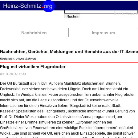
Suchbegriffe
Interessant
Suchen
Nachrichten
Impressum
Nachrichten, Gerüchte, Meldungen und Berichte aus der IT-Szene
Redaktion: Heinz Schmitz
Flug mit virtuellem Flugroboter
09.01.2014 00:33
Der Ort Burgstadt ist ein Idyll: Auf dem Marktplatz plätschert ein Brunnen,
Fachwerkhäuser stehen vor bewaldeten Hügeln. Doch am Horizont droht ein
Unglück: Im Windpark ist ein Feuer ausgebrochen. Ein unbemannter Flugroboter
macht sich auf, um die Lage zu sondieren und der Feuerwehr wertvolle
Informationen für einen Einsatz zu liefern. Burgstadt ist keine reale Stadt:
Kasseler Spezialisten des Fachgebiets „Technische Informatik“ unter Leitung von
Prof. Dr. Dieter Wloka haben den Ort als virtuelle Arena programmiert, um
Einsätze einer Drohne simulieren zu können. „Drohnen können bei
Großeinsätzen von Feuerwehren eine wichtige Funktion übernehmen“, erläutert
Wloka. „Sie sind schnell vor Ort, erreichen auch Einsatzgebiete, die sonst schwer