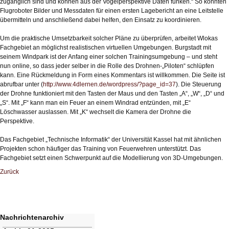
zugänglich sind und können aus der Vogelperspektive Daten funken.“ So könnten
Flugroboter Bilder und Messdaten für einen ersten Lagebericht an eine Leitstelle
übermitteln und anschließend dabei helfen, den Einsatz zu koordinieren.
Um die praktische Umsetzbarkeit solcher Pläne zu überprüfen, arbeitet Wlokas
Fachgebiet an möglichst realistischen virtuellen Umgebungen. Burgstadt mit
seinem Windpark ist der Anfang einer solchen Trainingsumgebung – und steht
nun online, so dass jeder selber in die Rolle des Drohnen-„Piloten“ schlüpfen
kann. Eine Rückmeldung in Form eines Kommentars ist willkommen. Die Seite ist
abrufbar unter (
http://www.4dlernen.de/wordpress/?page_id=37
). Die Steuerung
der Drohne funktioniert mit den Tasten der Maus und den Tasten „A“, „W“, „D“ und
„S“. Mit „F“ kann man ein Feuer an einem Windrad entzünden, mit „E“
Löschwasser auslassen. Mit „K“ wechselt die Kamera der Drohne die
Perspektive.
Das Fachgebiet „Technische Informatik“ der Universität Kassel hat mit ähnlichen
Projekten schon häufiger das Training von Feuerwehren unterstützt. Das
Fachgebiet setzt einen Schwerpunkt auf die Modellierung von 3D-Umgebungen.
Zurück
Nachrichtenarchiv