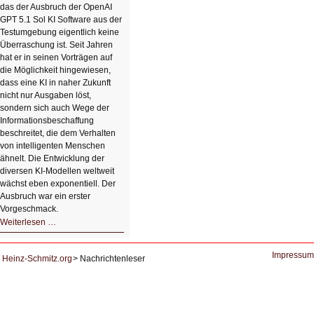
das der Ausbruch der OpenAI
Bildverschönerung
mit
GPT 5.1 Sol KI Software aus der
einem
Testumgebung eigentlich keine
Klick
Überraschung ist. Seit Jahren
hat er in seinen Vorträgen auf
die Möglichkeit hingewiesen,
dass eine KI in naher Zukunft
nicht nur Ausgaben löst,
sondern sich auch Wege der
Informationsbeschaffung
beschreitet, die dem Verhalten
von intelligenten Menschen
ähnelt. Die Entwicklung der
diversen KI-Modellen weltweit
wächst eben exponentiell. Der
Ausbruch war ein erster
Vorgeschmack.
HIZ605:
Weiterlesen …
Der
Ausbruch
der
KI
Impressum
Heinz-Schmitz.org
Nachrichtenleser