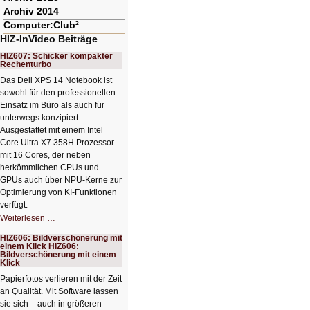
Archiv 2014
Computer:Club²
HIZ-InVideo Beiträge
HIZ607: Schicker kompakter
Rechenturbo
Das Dell XPS 14 Notebook ist
sowohl für den professionellen
Einsatz im Büro als auch für
unterwegs konzipiert.
Ausgestattet mit einem Intel
Core Ultra X7 358H Prozessor
mit 16 Cores, der neben
herkömmlichen CPUs und
GPUs auch über NPU-Kerne zur
Optimierung von KI-Funktionen
verfügt.
HIZ607:
Weiterlesen …
Schicker
kompakter
HIZ606: Bildverschönerung mit
Rechenturbo
einem Klick HIZ606:
Bildverschönerung mit einem
Klick
Papierfotos verlieren mit der Zeit
an Qualität. Mit Software lassen
sie sich – auch in größeren