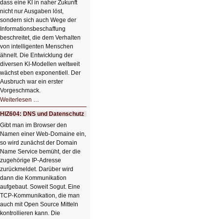
dass eine KI in naher Zukunft
nicht nur Ausgaben löst,
sondern sich auch Wege der
Informationsbeschaffung
beschreitet, die dem Verhalten
von intelligenten Menschen
ähnelt. Die Entwicklung der
diversen KI-Modellen weltweit
wächst eben exponentiell. Der
Ausbruch war ein erster
Vorgeschmack.
HIZ605:
Weiterlesen …
Der
Ausbruch
HIZ604: DNS und Datenschutz
der
KI
Gibt man im Browser den
Namen einer Web-Domaine ein,
so wird zunächst der Domain
Name Service bemüht, der die
zugehörige IP-Adresse
zurückmeldet. Darüber wird
dann die Kommunikation
aufgebaut. Soweit Sogut. Eine
TCP-Kommunikation, die man
auch mit Open Source Mitteln
kontrollieren kann. Die