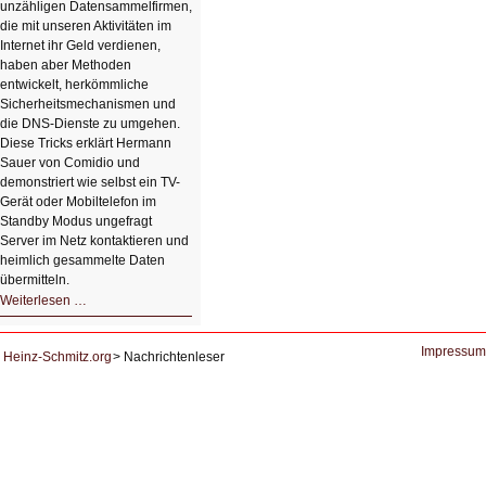
unzähligen Datensammelfirmen,
die mit unseren Aktivitäten im
Internet ihr Geld verdienen,
haben aber Methoden
entwickelt, herkömmliche
Sicherheitsmechanismen und
die DNS-Dienste zu umgehen.
Diese Tricks erklärt Hermann
Sauer von Comidio und
demonstriert wie selbst ein TV-
Gerät oder Mobiltelefon im
Standby Modus ungefragt
Server im Netz kontaktieren und
heimlich gesammelte Daten
übermitteln.
HIZ604:
Weiterlesen …
DNS
und
Datenschutz
Impressum
Heinz-Schmitz.org
Nachrichtenleser