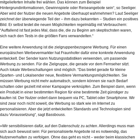
mitgelieferten Inhalte frei wählen. Das können zum Beispiel
Hintergrundinformationen, Gewinnspiele oder Reiseangebote sein“, so Seeliger.
Aber wird der Nutzer die neuen Angebote überhaupt wahrnehmen? Laut Seeliger
zeichnet der überwiegende Teil der – ihm dazu bekannten – Studien ein positives
Bild. Er selbst testet die neuen Möglichkeiten regelmäßig mit Verbrauchern:
“Auffallend ist fast jedes Mal, dass die, die zu Beginn am skeptischsten waren,
sich nach den Tests in die größten Fans verwandelten.“
Eine weitere Anwendung ist die zielgruppenbezogene Werbung. Für einen
europäischen Werbevermarkter hat Fraunhofer dafür eine konkrete Anwendung
entwickelt. Der Sender kann Nutzungsstatistiken verwenden, um passende
Werbung zu senden. Für die Zielgruppe, die gerade vor dem Fernseher sitzt.
Auch lokale Werbeschaltungen sind möglich. “Das bietet gerade für kleine
Sparten- und Lokalsender neue, flexiblere Vermarktungsmöglichkeiten. Sie
müssen Werbung nicht mehr automatisch, sondern können sie nach Bedarf
schalten oder gezielt mit einer Kampagne verknüpfen. Zum Beispiel dann, wenn
ein Produkt in einer bestimmten Region für eine bestimmte Zeit günstiger zu
kaufen ist. Der Nutzer ordert dann bequem via PC, Tablet oder Smartphone. Wir
sind zwar noch nicht soweit, die Werbung so stark wie im Internet zu
personalisieren. Aber die jetzt entwickelten Standards und Technologien sind
dazu Voraussetzung“, sagt Bassbouss.
»Wir sensibilisieren dafür, auf den Datenschutz zu achten. Allerdings muss man
sich auch bewusst sein: Für personalisierte Angebote ist es notwendig, das
Nutzerverhalten zu verfolgen. Ohne das geht es nicht – weder beim klassischen