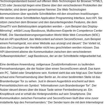
Technologiestandard basiert auf offenen Web-Technologien für Browser.“HTML5,
CSS oder Javascript liegen eine Ebene über den verschiedenen Protokollen der
Hersteller, sind deren gemeinsamer Nenner. Die Web-Technologien
kommunizieren über spezielle Schnittstellen mit den einzelnen Insellösungen.
Wir nennen diese Schnittstellen Application Programming Interface, kurz API. Sie
sitzen zwischen dem Browser und den darunterliegenden Features, die dem
SmartTV vom Betriebssystem angeboten werden – zum Beispiel das Display-
Mirroring“, erklärt Louay Bassbouss, Multiscreen-Experte im Competence Center
FAME. Die Standardisierungsorganisation World Wide Web Consortium (W3C)
hat ein API spezifiziert, das Webcontent auf einem SecondScreen, zum Beispiel
einem Fernsehgerät, von einer Website aus anzeigt und steuert.“ Der Vorteil ist,
dass die Lösungen der Hersteller nicht neu geschrieben werden müssen. Das
API übernimmt alleine die Kommunikation zwischen den verschiedenen
Softwareprotokollen“, sagt Bassbouss, der an der Schnittstelle mitgearbeitet hat.
Eine denkbare Anwendung: zeitgenaue Zusatzinformationen zu laufenden
Fernsehsendungen, die der Nutzer über einen SecondScreen abruft. Das kann
ein PC, Tablet oder Smartphone sein. Konkret sieht das wie folgt aus: Der Nutzer
schaut eine Fernsehsendung über Berlin an. An einer bestimmten Stelle ist das
Brandenburger Tor zu sehen. Just in diesem Augenblick erscheint auf dem
Fernsehbildschirm ein Symbol: “Informationen zum Brandenburger Tor“. Der
Nutzer steuert dieses über die blaue Taste seiner Fernbedienung an. Ein
Knopfdruck und er erhält die Hintergrundinfos auf sein Smartphone. Die
Kommunikation zwischen Fernseher und SecondScreen läuft über eine zuvor
installierte App des Fernsehsenders.“ Der Sender kann die mit dem Internetsignal