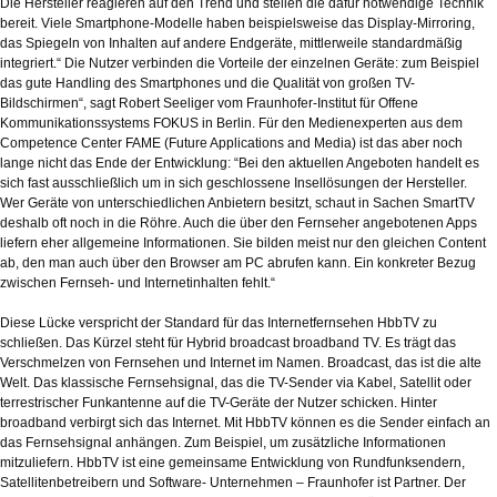
Die Hersteller reagieren auf den Trend und stellen die dafür notwendige Technik
bereit. Viele Smartphone-Modelle haben beispielsweise das Display-Mirroring,
das Spiegeln von Inhalten auf andere Endgeräte, mittlerweile standardmäßig
integriert.“ Die Nutzer verbinden die Vorteile der einzelnen Geräte: zum Beispiel
das gute Handling des Smartphones und die Qualität von großen TV-
Bildschirmen“, sagt Robert Seeliger vom Fraunhofer-Institut für Offene
Kommunikationssystems FOKUS in Berlin. Für den Medienexperten aus dem
Competence Center FAME (Future Applications and Media) ist das aber noch
lange nicht das Ende der Entwicklung: “Bei den aktuellen Angeboten handelt es
sich fast ausschließlich um in sich geschlossene Insellösungen der Hersteller.
Wer Geräte von unterschiedlichen Anbietern besitzt, schaut in Sachen SmartTV
deshalb oft noch in die Röhre. Auch die über den Fernseher angebotenen Apps
liefern eher allgemeine Informationen. Sie bilden meist nur den gleichen Content
ab, den man auch über den Browser am PC abrufen kann. Ein konkreter Bezug
zwischen Fernseh- und Internetinhalten fehlt.“
Diese Lücke verspricht der Standard für das Internetfernsehen HbbTV zu
schließen. Das Kürzel steht für Hybrid broadcast broadband TV. Es trägt das
Verschmelzen von Fernsehen und Internet im Namen. Broadcast, das ist die alte
Welt. Das klassische Fernsehsignal, das die TV-Sender via Kabel, Satellit oder
terrestrischer Funkantenne auf die TV-Geräte der Nutzer schicken. Hinter
broadband verbirgt sich das Internet. Mit HbbTV können es die Sender einfach an
das Fernsehsignal anhängen. Zum Beispiel, um zusätzliche Informationen
mitzuliefern. HbbTV ist eine gemeinsame Entwicklung von Rundfunksendern,
Satellitenbetreibern und Software- Unternehmen – Fraunhofer ist Partner. Der