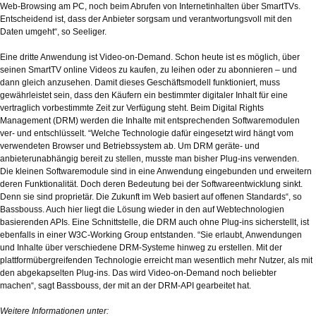
Web-Browsing am PC, noch beim Abrufen von Internetinhalten über SmartTVs.
Entscheidend ist, dass der Anbieter sorgsam und verantwortungsvoll mit den
Daten umgeht“, so Seeliger.
Eine dritte Anwendung ist Video-on-Demand. Schon heute ist es möglich, über
seinen SmartTV online Videos zu kaufen, zu leihen oder zu abonnieren – und
dann gleich anzusehen. Damit dieses Geschäftsmodell funktioniert, muss
gewährleistet sein, dass den Käufern ein bestimmter digitaler Inhalt für eine
vertraglich vorbestimmte Zeit zur Verfügung steht. Beim Digital Rights
Management (DRM) werden die Inhalte mit entsprechenden Softwaremodulen
ver- und entschlüsselt. “Welche Technologie dafür eingesetzt wird hängt vom
verwendeten Browser und Betriebssystem ab. Um DRM geräte- und
anbieterunabhängig bereit zu stellen, musste man bisher Plug-ins verwenden.
Die kleinen Softwaremodule sind in eine Anwendung eingebunden und erweitern
deren Funktionalität. Doch deren Bedeutung bei der Softwareentwicklung sinkt.
Denn sie sind proprietär. Die Zukunft im Web basiert auf offenen Standards“, so
Bassbouss. Auch hier liegt die Lösung wieder in den auf Webtechnologien
basierenden APIs. Eine Schnittstelle, die DRM auch ohne Plug-ins sicherstellt, ist
ebenfalls in einer W3C-Working Group entstanden. “Sie erlaubt, Anwendungen
und Inhalte über verschiedene DRM-Systeme hinweg zu erstellen. Mit der
plattformübergreifenden Technologie erreicht man wesentlich mehr Nutzer, als mit
den abgekapselten Plug-ins. Das wird Video-on-Demand noch beliebter
machen“, sagt Bassbouss, der mit an der DRM-API gearbeitet hat.
Weitere Informationen unter: