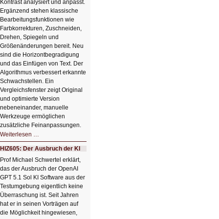
Kontrast analysiert und anpasst.
Ergänzend stehen klassische
Bearbeitungsfunktionen wie
Farbkorrekturen, Zuschneiden,
Drehen, Spiegeln und
Größenänderungen bereit. Neu
sind die Horizontbegradigung
und das Einfügen von Text. Der
Algorithmus verbessert erkannte
Schwachstellen. Ein
Vergleichsfenster zeigt Original
und optimierte Version
nebeneinander, manuelle
Werkzeuge ermöglichen
zusätzliche Feinanpassungen.
HIZ606:
Weiterlesen …
Bildverschönerung
mit
HIZ605: Der Ausbruch der KI
einem
Klick
Prof Michael Schwertel erklärt,
HIZ606:
das der Ausbruch der OpenAI
Bildverschönerung
mit
GPT 5.1 Sol KI Software aus der
einem
Testumgebung eigentlich keine
Klick
Überraschung ist. Seit Jahren
hat er in seinen Vorträgen auf
die Möglichkeit hingewiesen,