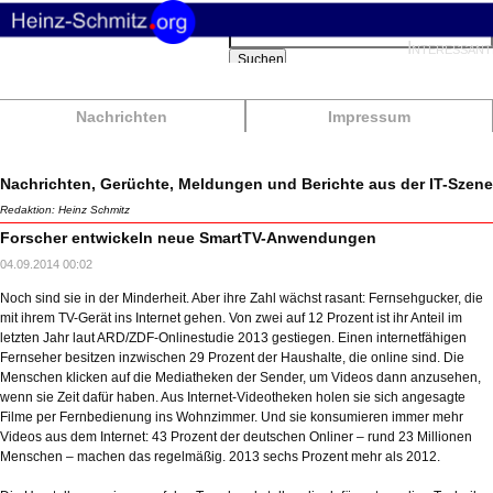
Suchbegriffe
Interessant
Suchen
Nachrichten
Impressum
Nachrichten, Gerüchte, Meldungen und Berichte aus der IT-Szene
Redaktion: Heinz Schmitz
Forscher entwickeln neue SmartTV-Anwendungen
04.09.2014 00:02
Noch sind sie in der Minderheit. Aber ihre Zahl wächst rasant: Fernsehgucker, die
mit ihrem TV-Gerät ins Internet gehen. Von zwei auf 12 Prozent ist ihr Anteil im
letzten Jahr laut ARD/ZDF-Onlinestudie 2013 gestiegen. Einen internetfähigen
Fernseher besitzen inzwischen 29 Prozent der Haushalte, die online sind. Die
Menschen klicken auf die Mediatheken der Sender, um Videos dann anzusehen,
wenn sie Zeit dafür haben. Aus Internet-Videotheken holen sie sich angesagte
Filme per Fernbedienung ins Wohnzimmer. Und sie konsumieren immer mehr
Videos aus dem Internet: 43 Prozent der deutschen Onliner – rund 23 Millionen
Menschen – machen das regelmäßig. 2013 sechs Prozent mehr als 2012.