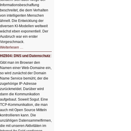
Informationsbeschaffung
beschreitet, die dem Verhalten
von intelligenten Menschen
ähnelt. Die Entwicklung der
diversen KI-Modellen weltweit
wächst eben exponentiell. Der
Ausbruch war ein erster
Vorgeschmack.
HIZ605:
Weiterlesen …
Der
Ausbruch
HIZ604: DNS und Datenschutz
der
KI
Gibt man im Browser den
Namen einer Web-Domaine ein,
so wird zunächst der Domain
Name Service bemüht, der die
zugehörige IP-Adresse
zurückmeldet. Darüber wird
dann die Kommunikation
aufgebaut. Soweit Sogut. Eine
TCP-Kommunikation, die man
auch mit Open Source Mitteln
kontrollieren kann. Die
unzähligen Datensammelfirmen,
die mit unseren Aktivitäten im