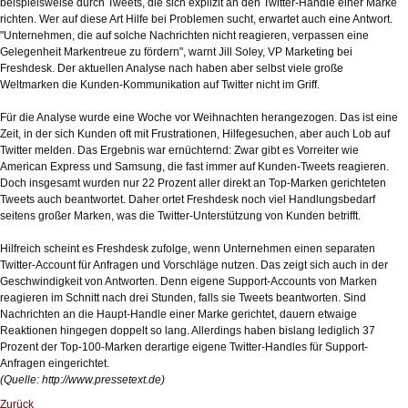
beispielsweise durch Tweets, die sich explizit an den Twitter-Handle einer Marke
richten. Wer auf diese Art Hilfe bei Problemen sucht, erwartet auch eine Antwort.
"Unternehmen, die auf solche Nachrichten nicht reagieren, verpassen eine
Gelegenheit Markentreue zu fördern", warnt Jill Soley, VP Marketing bei
Freshdesk. Der aktuellen Analyse nach haben aber selbst viele große
Weltmarken die Kunden-Kommunikation auf Twitter nicht im Griff.
Für die Analyse wurde eine Woche vor Weihnachten herangezogen. Das ist eine
Zeit, in der sich Kunden oft mit Frustrationen, Hilfegesuchen, aber auch Lob auf
Twitter melden. Das Ergebnis war ernüchternd: Zwar gibt es Vorreiter wie
American Express und Samsung, die fast immer auf Kunden-Tweets reagieren.
Doch insgesamt wurden nur 22 Prozent aller direkt an Top-Marken gerichteten
Tweets auch beantwortet. Daher ortet Freshdesk noch viel Handlungsbedarf
seitens großer Marken, was die Twitter-Unterstützung von Kunden betrifft.
Hilfreich scheint es Freshdesk zufolge, wenn Unternehmen einen separaten
Twitter-Account für Anfragen und Vorschläge nutzen. Das zeigt sich auch in der
Geschwindigkeit von Antworten. Denn eigene Support-Accounts von Marken
reagieren im Schnitt nach drei Stunden, falls sie Tweets beantworten. Sind
Nachrichten an die Haupt-Handle einer Marke gerichtet, dauern etwaige
Reaktionen hingegen doppelt so lang. Allerdings haben bislang lediglich 37
Prozent der Top-100-Marken derartige eigene Twitter-Handles für Support-
Anfragen eingerichtet.
(Quelle:
http://www.pressetext.de
)
Zurück