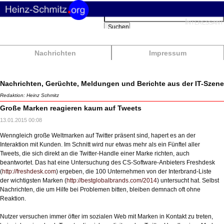
Suchbegriffe
Interessant
Suchen
Nachrichten
Impressum
Nachrichten, Gerüchte, Meldungen und Berichte aus der IT-Szene
Redaktion: Heinz Schmitz
Große Marken reagieren kaum auf Tweets
13.01.2015 00:08
Wenngleich große Weltmarken auf Twitter präsent sind, hapert es an der
Interaktion mit Kunden. Im Schnitt wird nur etwas mehr als ein Fünftel aller
Tweets, die sich direkt an die Twitter-Handle einer Marke richten, auch
beantwortet. Das hat eine Untersuchung des CS-Software-Anbieters Freshdesk
(
http://freshdesk.com
) ergeben, die 100 Unternehmen von der Interbrand-Liste
der wichtigsten Marken (
http://bestglobalbrands.com/2014
) untersucht hat. Selbst
Nachrichten, die um Hilfe bei Problemen bitten, bleiben demnach oft ohne
Reaktion.
Nutzer versuchen immer öfter im sozialen Web mit Marken in Kontakt zu treten,