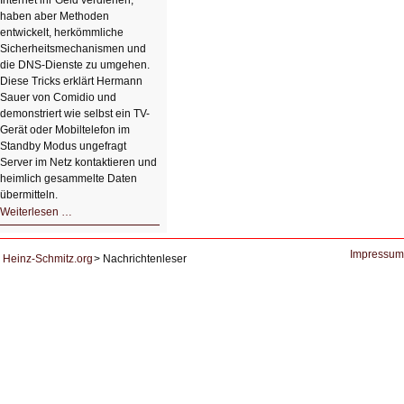
Internet ihr Geld verdienen,
haben aber Methoden
entwickelt, herkömmliche
Sicherheitsmechanismen und
die DNS-Dienste zu umgehen.
Diese Tricks erklärt Hermann
Sauer von Comidio und
demonstriert wie selbst ein TV-
Gerät oder Mobiltelefon im
Standby Modus ungefragt
Server im Netz kontaktieren und
heimlich gesammelte Daten
übermitteln.
HIZ604:
Weiterlesen …
DNS
und
Datenschutz
Impressum
Heinz-Schmitz.org
Nachrichtenleser