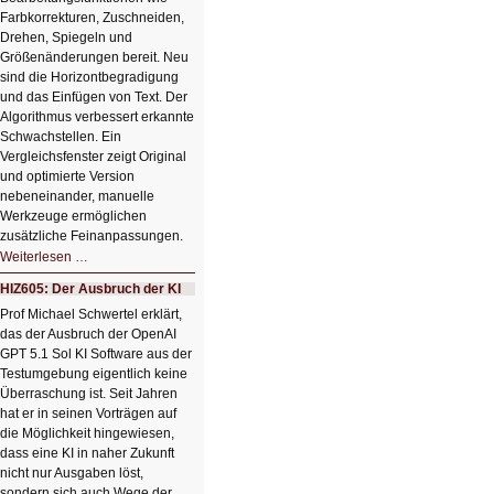
Farbkorrekturen, Zuschneiden,
Drehen, Spiegeln und
Größenänderungen bereit. Neu
sind die Horizontbegradigung
und das Einfügen von Text. Der
Algorithmus verbessert erkannte
Schwachstellen. Ein
Vergleichsfenster zeigt Original
und optimierte Version
nebeneinander, manuelle
Werkzeuge ermöglichen
zusätzliche Feinanpassungen.
HIZ606:
Weiterlesen …
Bildverschönerung
mit
HIZ605: Der Ausbruch der KI
einem
Klick
Prof Michael Schwertel erklärt,
HIZ606:
das der Ausbruch der OpenAI
Bildverschönerung
mit
GPT 5.1 Sol KI Software aus der
einem
Testumgebung eigentlich keine
Klick
Überraschung ist. Seit Jahren
hat er in seinen Vorträgen auf
die Möglichkeit hingewiesen,
dass eine KI in naher Zukunft
nicht nur Ausgaben löst,
sondern sich auch Wege der