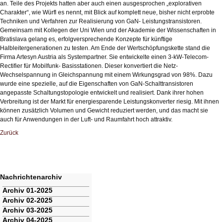
an. Teile des Projekts hatten aber auch einen ausgesprochen „explorativen
Charakter“, wie Würfl es nennt, mit Blick auf komplett neue, bisher nicht erprobte
Techniken und Verfahren zur Realisierung von GaN- Leistungstransistoren.
Gemeinsam mit Kollegen der Uni Wien und der Akademie der Wissenschaften in
Bratislava gelang es, erfolgversprechende Konzepte für künftige
Halbleitergenerationen zu testen. Am Ende der Wertschöpfungskette stand die
Firma Artesyn Austria als Systempartner. Sie entwickelte einen 3-kW-Telecom-
Rectifier für Mobilfunk- Basisstationen. Dieser konvertiert die Netz-
Wechselspannung in Gleichspannung mit einem Wirkungsgrad von 98%. Dazu
wurde eine spezielle, auf die Eigenschaften von GaN-Schalttransistoren
angepasste Schaltungstopologie entwickelt und realisiert. Dank ihrer hohen
Verbreitung ist der Markt für energiesparende Leistungskonverter riesig. Mit ihnen
können zusätzlich Volumen und Gewicht reduziert werden, und das macht sie
auch für Anwendungen in der Luft- und Raumfahrt hoch attraktiv.
Zurück
Nachrichtenarchiv
Navigation
Archiv 01-2025
überspringen
Archiv 02-2025
Archiv 03-2025
Archiv 04-2025