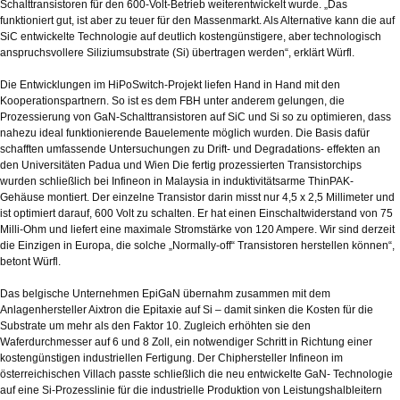
Schalttransistoren für den 600-Volt-Betrieb weiterentwickelt wurde. „Das
funktioniert gut, ist aber zu teuer für den Massenmarkt. Als Alternative kann die auf
SiC entwickelte Technologie auf deutlich kostengünstigere, aber technologisch
anspruchsvollere Siliziumsubstrate (Si) übertragen werden“, erklärt Würfl.
Die Entwicklungen im HiPoSwitch-Projekt liefen Hand in Hand mit den
Kooperationspartnern. So ist es dem FBH unter anderem gelungen, die
Prozessierung von GaN-Schalttransistoren auf SiC und Si so zu optimieren, dass
nahezu ideal funktionierende Bauelemente möglich wurden. Die Basis dafür
schafften umfassende Untersuchungen zu Drift- und Degradations- effekten an
den Universitäten Padua und Wien Die fertig prozessierten Transistorchips
wurden schließlich bei Infineon in Malaysia in induktivitätsarme ThinPAK-
Gehäuse montiert. Der einzelne Transistor darin misst nur 4,5 x 2,5 Millimeter und
ist optimiert darauf, 600 Volt zu schalten. Er hat einen Einschaltwiderstand von 75
Milli-Ohm und liefert eine maximale Stromstärke von 120 Ampere. Wir sind derzeit
die Einzigen in Europa, die solche „Normally-off“ Transistoren herstellen können“,
betont Würfl.
Das belgische Unternehmen EpiGaN übernahm zusammen mit dem
Anlagenhersteller Aixtron die Epitaxie auf Si – damit sinken die Kosten für die
Substrate um mehr als den Faktor 10. Zugleich erhöhten sie den
Waferdurchmesser auf 6 und 8 Zoll, ein notwendiger Schritt in Richtung einer
kostengünstigen industriellen Fertigung. Der Chiphersteller Infineon im
österreichischen Villach passte schließlich die neu entwickelte GaN- Technologie
auf eine Si-Prozesslinie für die industrielle Produktion von Leistungshalbleitern