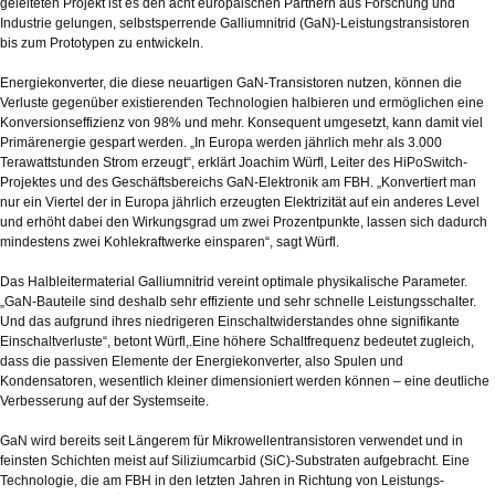
geleiteten Projekt ist es den acht europäischen Partnern aus Forschung und
Industrie gelungen, selbstsperrende Galliumnitrid (GaN)-Leistungstransistoren
bis zum Prototypen zu entwickeln.
Energiekonverter, die diese neuartigen GaN-Transistoren nutzen, können die
Verluste gegenüber existierenden Technologien halbieren und ermöglichen eine
Konversionseffizienz von 98% und mehr. Konsequent umgesetzt, kann damit viel
Primärenergie gespart werden. „In Europa werden jährlich mehr als 3.000
Terawattstunden Strom erzeugt“, erklärt Joachim Würfl, Leiter des HiPoSwitch-
Projektes und des Geschäftsbereichs GaN-Elektronik am FBH. „Konvertiert man
nur ein Viertel der in Europa jährlich erzeugten Elektrizität auf ein anderes Level
und erhöht dabei den Wirkungsgrad um zwei Prozentpunkte, lassen sich dadurch
mindestens zwei Kohlekraftwerke einsparen“, sagt Würfl.
Das Halbleitermaterial Galliumnitrid vereint optimale physikalische Parameter.
„GaN-Bauteile sind deshalb sehr effiziente und sehr schnelle Leistungsschalter.
Und das aufgrund ihres niedrigeren Einschaltwiderstandes ohne signifikante
Einschaltverluste“, betont Würfl,.Eine höhere Schaltfrequenz bedeutet zugleich,
dass die passiven Elemente der Energiekonverter, also Spulen und
Kondensatoren, wesentlich kleiner dimensioniert werden können – eine deutliche
Verbesserung auf der Systemseite.
GaN wird bereits seit Längerem für Mikrowellentransistoren verwendet und in
feinsten Schichten meist auf Siliziumcarbid (SiC)-Substraten aufgebracht. Eine
Technologie, die am FBH in den letzten Jahren in Richtung von Leistungs-