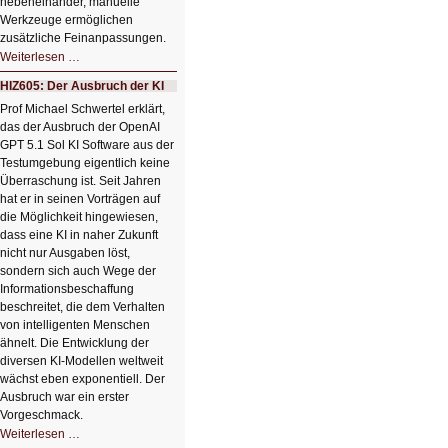
nebeneinander, manuelle
Werkzeuge ermöglichen
zusätzliche Feinanpassungen.
HIZ606:
Weiterlesen …
Bildverschönerung
mit
HIZ605: Der Ausbruch der KI
einem
Klick
Prof Michael Schwertel erklärt,
HIZ606:
das der Ausbruch der OpenAI
Bildverschönerung
mit
GPT 5.1 Sol KI Software aus der
einem
Testumgebung eigentlich keine
Klick
Überraschung ist. Seit Jahren
hat er in seinen Vorträgen auf
die Möglichkeit hingewiesen,
dass eine KI in naher Zukunft
nicht nur Ausgaben löst,
sondern sich auch Wege der
Informationsbeschaffung
beschreitet, die dem Verhalten
von intelligenten Menschen
ähnelt. Die Entwicklung der
diversen KI-Modellen weltweit
wächst eben exponentiell. Der
Ausbruch war ein erster
Vorgeschmack.
HIZ605:
Weiterlesen …
Der