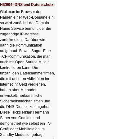
Ausbruch
HIZ604: DNS und Datenschutz
der
KI
Gibt man im Browser den
Namen einer Web-Domaine ein,
so wird zunächst der Domain
Name Service bemüht, der die
zugehörige IP-Adresse
zurückmeldet. Darüber wird
dann die Kommunikation
aufgebaut. Soweit Sogut. Eine
TCP-Kommunikation, die man
auch mit Open Source Mitteln
kontrollieren kann. Die
unzähligen Datensammelfirmen,
die mit unseren Aktivitäten im
Internet ihr Geld verdienen,
haben aber Methoden
entwickelt, herkömmliche
Sicherheitsmechanismen und
die DNS-Dienste zu umgehen.
Diese Tricks erklärt Hermann
Sauer von Comidio und
demonstriert wie selbst ein TV-
Gerät oder Mobiltelefon im
Standby Modus ungefragt