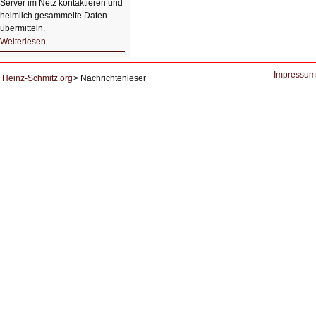
Server im Netz kontaktieren und
heimlich gesammelte Daten
übermitteln.
HIZ604:
Weiterlesen …
DNS
und
Datenschutz
Impressum
Heinz-Schmitz.org
Nachrichtenleser