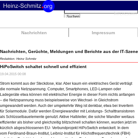
Suchbegriffe
Interessant
Suchen
Nachrichten
Impressum
Nachrichten, Gerüchte, Meldungen und Berichte aus der IT-Szene
Redaktion: Heinz Schmitz
HiPoSwitch schaltet schnell und effizient
19.04.2015 00:08
Strom kommt aus der Steckdose, klar. Aber kaum ein elektrisches Gerät verträgt
die normale Netzspannung. Computer, Smartphones, LED-Lampen oder
Ladegeräte etwa können mit elektrischer Energie in dieser Form nichts anfangen
– die Netzspannung muss beispielsweise von Wechsel- in Gleichstrom
umgewandelt werden. Auch der umgekehrte Weg ist denkbar, etwa bei Invertern
für Solarmodule. Dafür werden Energiewandler mit Leistungs- Schalttransistoren
als Schlüsselbauelemente genutzt. Aktive Halbleiter, die solche Wandler weitaus
effizienter als bisher und gleichzeitig blitzschnell schalten können, wurden jetzt im
kürzlich abgeschlossenen EU- Verbundprojekt HiPoSwitch entwickelt. In dem
vom Ferdinand-Braun-Institut, Leibniz-Institut für Höchstfrequenztechnik (FBH)