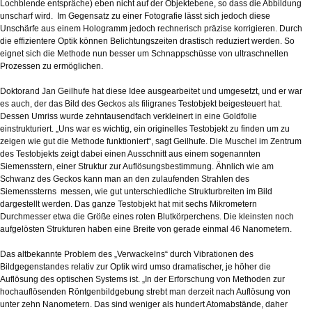
Lochblende entspräche) eben nicht auf der Objektebene, so dass die Abbildung
unscharf wird. Im Gegensatz zu einer Fotografie lässt sich jedoch diese
Unschärfe aus einem Hologramm jedoch rechnerisch präzise korrigieren. Durch
die effizientere Optik können Belichtungszeiten drastisch reduziert werden. So
eignet sich die Methode nun besser um Schnappschüsse von ultraschnellen
Prozessen zu ermöglichen.
Doktorand Jan Geilhufe hat diese Idee ausgearbeitet und umgesetzt, und er war
es auch, der das Bild des Geckos als filigranes Testobjekt beigesteuert hat.
Dessen Umriss wurde zehntausendfach verkleinert in eine Goldfolie
einstrukturiert. „Uns war es wichtig, ein originelles Testobjekt zu finden um zu
zeigen wie gut die Methode funktioniert“, sagt Geilhufe. Die Muschel im Zentrum
des Testobjekts zeigt dabei einen Ausschnitt aus einem sogenannten
Siemensstern, einer Struktur zur Auflösungsbestimmung. Ähnlich wie am
Schwanz des Geckos kann man an den zulaufenden Strahlen des
Siemenssterns messen, wie gut unterschiedliche Strukturbreiten im Bild
dargestellt werden. Das ganze Testobjekt hat mit sechs Mikrometern
Durchmesser etwa die Größe eines roten Blutkörperchens. Die kleinsten noch
aufgelösten Strukturen haben eine Breite von gerade einmal 46 Nanometern.
Das altbekannte Problem des „Verwackelns“ durch Vibrationen des
Bildgegenstandes relativ zur Optik wird umso dramatischer, je höher die
Auflösung des optischen Systems ist. „In der Erforschung von Methoden zur
hochauflösenden Röntgenbildgebung strebt man derzeit nach Auflösung von
unter zehn Nanometern. Das sind weniger als hundert Atomabstände, daher