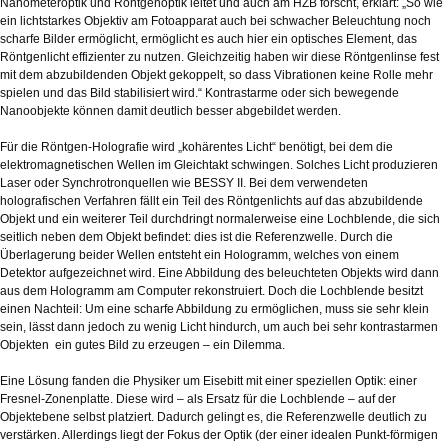
Nanometeroptik und Röntgenoptik leitet und auch am HZB forscht, erklärt: „So wie
ein lichtstarkes Objektiv am Fotoapparat auch bei schwacher Beleuchtung noch
scharfe Bilder ermöglicht, ermöglicht es auch hier ein optisches Element, das
Röntgenlicht effizienter zu nutzen. Gleichzeitig haben wir diese Röntgenlinse fest
mit dem abzubildenden Objekt gekoppelt, so dass Vibrationen keine Rolle mehr
spielen und das Bild stabilisiert wird.“ Kontrastarme oder sich bewegende
Nanoobjekte können damit deutlich besser abgebildet werden.
Für die Röntgen-Holografie wird „kohärentes Licht“ benötigt, bei dem die
elektromagnetischen Wellen im Gleichtakt schwingen. Solches Licht produzieren
Laser oder Synchrotronquellen wie BESSY II. Bei dem verwendeten
holografischen Verfahren fällt ein Teil des Röntgenlichts auf das abzubildende
Objekt und ein weiterer Teil durchdringt normalerweise eine Lochblende, die sich
seitlich neben dem Objekt befindet: dies ist die Referenzwelle. Durch die
Überlagerung beider Wellen entsteht ein Hologramm, welches von einem
Detektor aufgezeichnet wird. Eine Abbildung des beleuchteten Objekts wird dann
aus dem Hologramm am Computer rekonstruiert. Doch die Lochblende besitzt
einen Nachteil: Um eine scharfe Abbildung zu ermöglichen, muss sie sehr klein
sein, lässt dann jedoch zu wenig Licht hindurch, um auch bei sehr kontrastarmen
Objekten ein gutes Bild zu erzeugen – ein Dilemma.
Eine Lösung fanden die Physiker um Eisebitt mit einer speziellen Optik: einer
Fresnel-Zonenplatte. Diese wird – als Ersatz für die Lochblende – auf der
Objektebene selbst platziert. Dadurch gelingt es, die Referenzwelle deutlich zu
verstärken. Allerdings liegt der Fokus der Optik (der einer idealen Punkt-förmigen