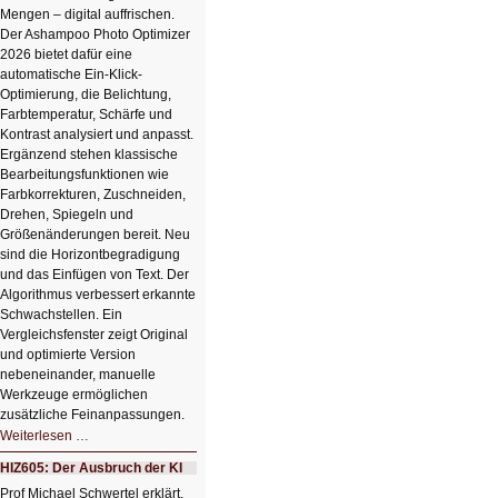
Mengen – digital auffrischen.
Der Ashampoo Photo Optimizer
2026 bietet dafür eine
automatische Ein-Klick-
Optimierung, die Belichtung,
Farbtemperatur, Schärfe und
Kontrast analysiert und anpasst.
Ergänzend stehen klassische
Bearbeitungsfunktionen wie
Farbkorrekturen, Zuschneiden,
Drehen, Spiegeln und
Größenänderungen bereit. Neu
sind die Horizontbegradigung
und das Einfügen von Text. Der
Algorithmus verbessert erkannte
Schwachstellen. Ein
Vergleichsfenster zeigt Original
und optimierte Version
nebeneinander, manuelle
Werkzeuge ermöglichen
zusätzliche Feinanpassungen.
HIZ606:
Weiterlesen …
Bildverschönerung
mit
HIZ605: Der Ausbruch der KI
einem
Klick
Prof Michael Schwertel erklärt,