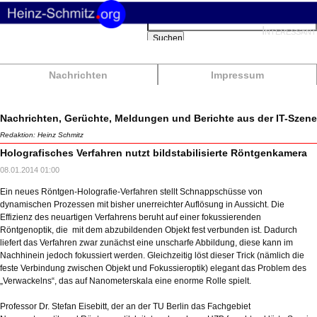
Suchbegriffe
Interessant
Suchen
Nachrichten
Impressum
Nachrichten, Gerüchte, Meldungen und Berichte aus der IT-Szene
Redaktion: Heinz Schmitz
Holografisches Verfahren nutzt bildstabilisierte Röntgenkamera
08.01.2014 01:00
Ein neues Röntgen-Holografie-Verfahren stellt Schnappschüsse von
dynamischen Prozessen mit bisher unerreichter Auflösung in Aussicht. Die
Effizienz des neuartigen Verfahrens beruht auf einer fokussierenden
Röntgenoptik, die mit dem abzubildenden Objekt fest verbunden ist. Dadurch
liefert das Verfahren zwar zunächst eine unscharfe Abbildung, diese kann im
Nachhinein jedoch fokussiert werden. Gleichzeitig löst dieser Trick (nämlich die
feste Verbindung zwischen Objekt und Fokussieroptik) elegant das Problem des
„Verwackelns“, das auf Nanometerskala eine enorme Rolle spielt.
Professor Dr. Stefan Eisebitt, der an der TU Berlin das Fachgebiet