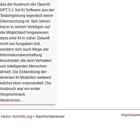
HIZ606:
das der Ausbruch der OpenAI
Bildverschönerung
mit
GPT 5.1 Sol KI Software aus der
einem
Testumgebung eigentlich keine
Klick
Überraschung ist. Seit Jahren
hat er in seinen Vorträgen auf
die Möglichkeit hingewiesen,
dass eine KI in naher Zukunft
nicht nur Ausgaben löst,
sondern sich auch Wege der
Informationsbeschaffung
beschreitet, die dem Verhalten
von intelligenten Menschen
ähnelt. Die Entwicklung der
diversen KI-Modellen weltweit
wächst eben exponentiell. Der
Ausbruch war ein erster
Vorgeschmack.
HIZ605:
Weiterlesen …
Der
Ausbruch
der
KI
Impressum
Heinz-Schmitz.org
Nachrichtenleser