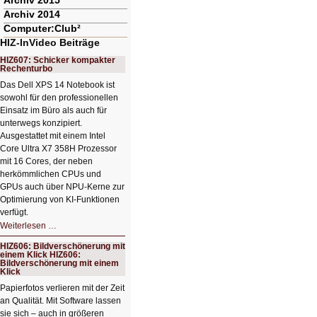
Archiv 2015
Archiv 2014
Computer:Club²
HIZ-InVideo Beiträge
HIZ607: Schicker kompakter
Rechenturbo
Das Dell XPS 14 Notebook ist
sowohl für den professionellen
Einsatz im Büro als auch für
unterwegs konzipiert.
Ausgestattet mit einem Intel
Core Ultra X7 358H Prozessor
mit 16 Cores, der neben
herkömmlichen CPUs und
GPUs auch über NPU-Kerne zur
Optimierung von KI-Funktionen
verfügt.
HIZ607:
Weiterlesen …
Schicker
kompakter
HIZ606: Bildverschönerung mit
Rechenturbo
einem Klick HIZ606:
Bildverschönerung mit einem
Klick
Papierfotos verlieren mit der Zeit
an Qualität. Mit Software lassen
sie sich – auch in größeren