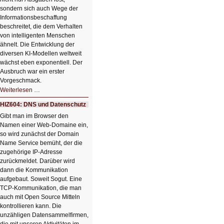
sondern sich auch Wege der
Informationsbeschaffung
beschreitet, die dem Verhalten
von intelligenten Menschen
ähnelt. Die Entwicklung der
diversen KI-Modellen weltweit
wächst eben exponentiell. Der
Ausbruch war ein erster
Vorgeschmack.
HIZ605:
Weiterlesen …
Der
Ausbruch
HIZ604: DNS und Datenschutz
der
KI
Gibt man im Browser den
Namen einer Web-Domaine ein,
so wird zunächst der Domain
Name Service bemüht, der die
zugehörige IP-Adresse
zurückmeldet. Darüber wird
dann die Kommunikation
aufgebaut. Soweit Sogut. Eine
TCP-Kommunikation, die man
auch mit Open Source Mitteln
kontrollieren kann. Die
unzähligen Datensammelfirmen,