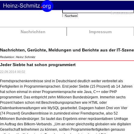
Suchbegriffe
Interessant
Suchen
Nachrichten
Impressum
Nachrichten, Gerüchte, Meldungen und Berichte aus der IT-Szene
Redaktion: Heinz Schmitz
Jeder Siebte hat schon programmiert
22.09.2014 00:02
Fremdsprachenkenntnisse sind in Deutschland deutlich weiter verbreitet als
Fertigkeiten in Programmiersprachen. Erst jeder Siebte (15 Prozent) ab 14 Jahren
hat schon einmal in einer Programmiersprache wie Java, C++ oder PHP
programmiert. Das entspricht zehn Millionen Bundesbürgern. Immerhin sechs
Prozent haben schon mit Beschreibungssprachen wie HTML oder
Datenbankverwaltungen wie MySQL gearbeitet. Dagegen haben Drei von Vier
(74 Prozent) Grundkenntnisse in zumindest einer Fremdsprache, also 52
Millionen Bundesbürger. So lautet das Ergebnis einer repräsentativen Umfrage
im Auftrag des Bitkom-Verbands. „Um an einer gleichzeitig globalen wie digitalen
Gesellschaft teilnehmen zu können, sollten Programmierfertigkeiten genauso