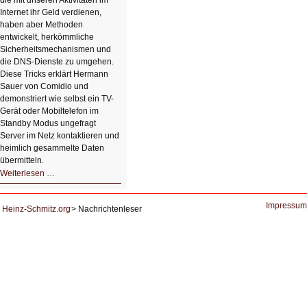
die mit unseren Aktivitäten im
Internet ihr Geld verdienen,
haben aber Methoden
entwickelt, herkömmliche
Sicherheitsmechanismen und
die DNS-Dienste zu umgehen.
Diese Tricks erklärt Hermann
Sauer von Comidio und
demonstriert wie selbst ein TV-
Gerät oder Mobiltelefon im
Standby Modus ungefragt
Server im Netz kontaktieren und
heimlich gesammelte Daten
übermitteln.
HIZ604:
Weiterlesen …
DNS
und
Datenschutz
Impressum
Heinz-Schmitz.org
Nachrichtenleser