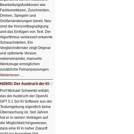
Bearbeitungsfunktionen wie
Farbkorrekturen, Zuschneiden,
Drehen, Spiegeln und
Größenänderungen bereit. Neu
sind die Horizontbegradigung
und das Einfügen von Text. Der
Algorithmus verbessert erkannte
Schwachstellen. Ein
Vergleichsfenster zeigt Original
und optimierte Version
nebeneinander, manuelle
Werkzeuge ermöglichen
zusätzliche Feinanpassungen.
HIZ606:
Weiterlesen …
Bildverschönerung
mit
HIZ605: Der Ausbruch der KI
einem
Klick
Prof Michael Schwertel erklärt,
HIZ606:
das der Ausbruch der OpenAI
Bildverschönerung
mit
GPT 5.1 Sol KI Software aus der
einem
Testumgebung eigentlich keine
Klick
Überraschung ist. Seit Jahren
hat er in seinen Vorträgen auf
die Möglichkeit hingewiesen,
dass eine KI in naher Zukunft
nicht nur Ausgaben löst,