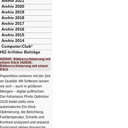
Archiv 2021
Archiv 2020
Archiv 2019
Archiv 2018
Archiv 2017
Archiv 2016
Archiv 2015
Archiv 2014
Computer:Club²
HIZ-InVideo Beiträge
HIZ606: Bildverschönerung mit
einem Klick HIZ606:
Bildverschönerung mit einem
Klick
Papierfotos verlieren mit der Zeit
an Qualität. Mit Software lassen
sie sich – auch in größeren
Mengen – digital auffrischen.
Der Ashampoo Photo Optimizer
2026 bietet dafür eine
automatische Ein-Klick-
Optimierung, die Belichtung,
Farbtemperatur, Schärfe und
Kontrast analysiert und anpasst.
Ergänzend stehen klassische