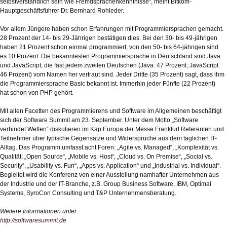
selbstverständlich sein wie Fremdsprachenkenntnisse“, meint Bitkom-
Hauptgeschäftsführer Dr. Bernhard Rohleder.
Vor allem Jüngere haben schon Erfahrungen mit Programmiersprachen gemacht.
28 Prozent der 14- bis 29-Jährigen bestätigen dies. Bei den 30- bis 49-jährigen
haben 21 Prozent schon einmal programmiert, von den 50- bis 64-jährigen sind
es 10 Prozent. Die bekanntesten Programmiersprache in Deutschland sind Java
und JavaScript, die fast jedem zweiten Deutschen (Java: 47 Prozent; JavaScript:
46 Prozent) vom Namen her vertraut sind. Jeder Dritte (35 Prozent) sagt, dass ihm
die Programmiersprache Basic bekannt ist. Immerhin jeder Fünfte (22 Prozent)
hat schon von PHP gehört.
Mit allen Facetten des Programmierens und Software im Allgemeinen beschäftigt
sich der Software Summit am 23. September. Unter dem Motto „Software
verbindet Welten“ diskutieren im Kap Europa der Messe Frankfurt Referenten und
Teilnehmer über typische Gegensätze und Widersprüche aus dem täglichen IT-
Alltag. Das Programm umfasst acht Foren: „Agile vs. Managed“, „Komplexität vs.
Qualität, „Open Source“, „Mobile vs. Host“, „Cloud vs. On Premise“, „Social vs.
Security“, „Usability vs. Fun“, „Apps vs. Application“ und „Industrial vs. Individual“.
Begleitet wird die Konferenz von einer Ausstellung namhafter Unternehmen aus
der Industrie und der IT-Branche, z.B. Group Business Software, IBM, Optimal
Systems, SyroCon Consulting und T&P Unternehmensberatung.
Weitere Informationen unter:
http://softwaresummit.de