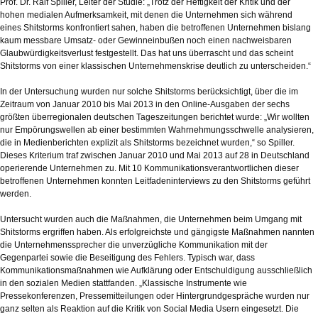
Prof. Dr. Ralf Spiller, Leiter der Studie: „Trotz der Heftigkeit der Kritik und der
hohen medialen Aufmerksamkeit, mit denen die Unternehmen sich während
eines Shitstorms konfrontiert sahen, haben die betroffenen Unternehmen bislang
kaum messbare Umsatz- oder Gewinneinbußen noch einen nachweisbaren
Glaubwürdigkeitsverlust festgestellt. Das hat uns überrascht und das scheint
Shitstorms von einer klassischen Unternehmenskrise deutlich zu unterscheiden.“
In der Untersuchung wurden nur solche Shitstorms berücksichtigt, über die im
Zeitraum von Januar 2010 bis Mai 2013 in den Online-Ausgaben der sechs
größten überregionalen deutschen Tageszeitungen berichtet wurde: „Wir wollten
nur Empörungswellen ab einer bestimmten Wahrnehmungsschwelle analysieren,
die in Medienberichten explizit als Shitstorms bezeichnet wurden,“ so Spiller.
Dieses Kriterium traf zwischen Januar 2010 und Mai 2013 auf 28 in Deutschland
operierende Unternehmen zu. Mit 10 Kommunikationsverantwortlichen dieser
betroffenen Unternehmen konnten Leitfadeninterviews zu den Shitstorms geführt
werden.
Untersucht wurden auch die Maßnahmen, die Unternehmen beim Umgang mit
Shitstorms ergriffen haben. Als erfolgreichste und gängigste Maßnahmen nannten
die Unternehmenssprecher die unverzügliche Kommunikation mit der
Gegenpartei sowie die Beseitigung des Fehlers. Typisch war, dass
Kommunikationsmaßnahmen wie Aufklärung oder Entschuldigung ausschließlich
in den sozialen Medien stattfanden. „Klassische Instrumente wie
Pressekonferenzen, Pressemitteilungen oder Hintergrundgespräche wurden nur
ganz selten als Reaktion auf die Kritik von Social Media Usern eingesetzt. Die