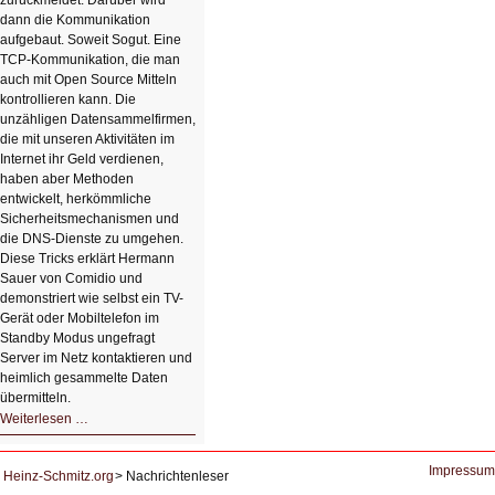
zurückmeldet. Darüber wird
dann die Kommunikation
aufgebaut. Soweit Sogut. Eine
TCP-Kommunikation, die man
auch mit Open Source Mitteln
kontrollieren kann. Die
unzähligen Datensammelfirmen,
die mit unseren Aktivitäten im
Internet ihr Geld verdienen,
haben aber Methoden
entwickelt, herkömmliche
Sicherheitsmechanismen und
die DNS-Dienste zu umgehen.
Diese Tricks erklärt Hermann
Sauer von Comidio und
demonstriert wie selbst ein TV-
Gerät oder Mobiltelefon im
Standby Modus ungefragt
Server im Netz kontaktieren und
heimlich gesammelte Daten
übermitteln.
HIZ604:
Weiterlesen …
DNS
und
Datenschutz
Impressum
Heinz-Schmitz.org
Nachrichtenleser