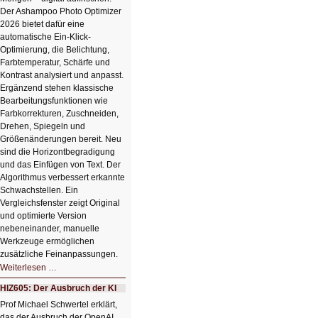
Der Ashampoo Photo Optimizer
2026 bietet dafür eine
automatische Ein-Klick-
Optimierung, die Belichtung,
Farbtemperatur, Schärfe und
Kontrast analysiert und anpasst.
Ergänzend stehen klassische
Bearbeitungsfunktionen wie
Farbkorrekturen, Zuschneiden,
Drehen, Spiegeln und
Größenänderungen bereit. Neu
sind die Horizontbegradigung
und das Einfügen von Text. Der
Algorithmus verbessert erkannte
Schwachstellen. Ein
Vergleichsfenster zeigt Original
und optimierte Version
nebeneinander, manuelle
Werkzeuge ermöglichen
zusätzliche Feinanpassungen.
HIZ606:
Weiterlesen …
Bildverschönerung
mit
HIZ605: Der Ausbruch der KI
einem
Klick
Prof Michael Schwertel erklärt,
HIZ606:
das der Ausbruch der OpenAI