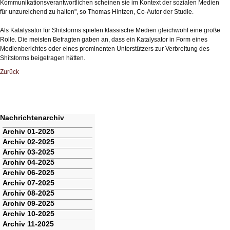
Kommunikationsverantwortlichen scheinen sie im Kontext der sozialen Medien
für unzureichend zu halten", so Thomas Hintzen, Co-Autor der Studie.
Als Katalysator für Shitstorms spielen klassische Medien gleichwohl eine große
Rolle. Die meisten Befragten gaben an, dass ein Katalysator in Form eines
Medienberichtes oder eines prominenten Unterstützers zur Verbreitung des
Shitstorms beigetragen hätten.
Zurück
Nachrichtenarchiv
Navigation
Archiv 01-2025
überspringen
Archiv 02-2025
Archiv 03-2025
Archiv 04-2025
Archiv 06-2025
Archiv 07-2025
Archiv 08-2025
Archiv 09-2025
Archiv 10-2025
Archiv 11-2025