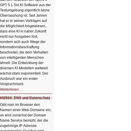
Bildverschönerung
mit
GPT 5.1 Sol KI Software aus der
einem
Testumgebung eigentlich keine
Klick
Überraschung ist. Seit Jahren
hat er in seinen Vorträgen auf
die Möglichkeit hingewiesen,
dass eine KI in naher Zukunft
nicht nur Ausgaben löst,
sondern sich auch Wege der
Informationsbeschaffung
beschreitet, die dem Verhalten
von intelligenten Menschen
ähnelt. Die Entwicklung der
diversen KI-Modellen weltweit
wächst eben exponentiell. Der
Ausbruch war ein erster
Vorgeschmack.
HIZ605:
Weiterlesen …
Der
Ausbruch
HIZ604: DNS und Datenschutz
der
KI
Gibt man im Browser den
Namen einer Web-Domaine ein,
so wird zunächst der Domain
Name Service bemüht, der die
zugehörige IP-Adresse