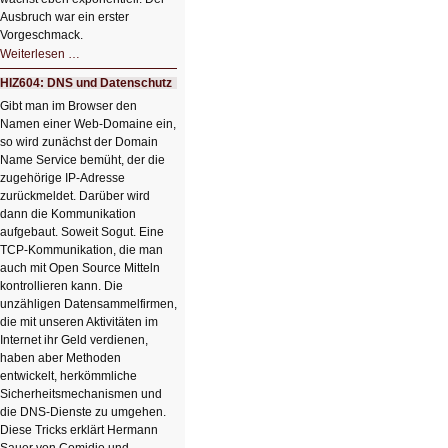
Ausbruch war ein erster
Vorgeschmack.
HIZ605:
Weiterlesen …
Der
Ausbruch
HIZ604: DNS und Datenschutz
der
KI
Gibt man im Browser den
Namen einer Web-Domaine ein,
so wird zunächst der Domain
Name Service bemüht, der die
zugehörige IP-Adresse
zurückmeldet. Darüber wird
dann die Kommunikation
aufgebaut. Soweit Sogut. Eine
TCP-Kommunikation, die man
auch mit Open Source Mitteln
kontrollieren kann. Die
unzähligen Datensammelfirmen,
die mit unseren Aktivitäten im
Internet ihr Geld verdienen,
haben aber Methoden
entwickelt, herkömmliche
Sicherheitsmechanismen und
die DNS-Dienste zu umgehen.
Diese Tricks erklärt Hermann