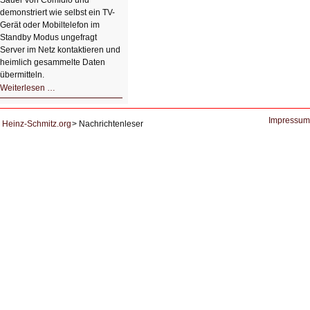
Sauer von Comidio und
demonstriert wie selbst ein TV-
Gerät oder Mobiltelefon im
Standby Modus ungefragt
Server im Netz kontaktieren und
heimlich gesammelte Daten
übermitteln.
HIZ604:
Weiterlesen …
DNS
und
Datenschutz
Impressum
Heinz-Schmitz.org
Nachrichtenleser