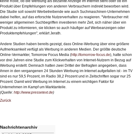
keine Rolle, ob die Werbung als bezahlte Anzeige im Internet steht oder ob ein
Produkt über Empfehlungen von anderen Verbrauchern indirekt beworben wird.
Die Studie soll sowohl Werbetreibende wie auch Suchmaschinen-Unternehmen
dabei helfen, auf das erforschte Nutzerverhalten zu reagieren. "Verbraucher mit
weniger allgemeinen Suchbegriffen investieren mehr Zeit, sich näher über ein
Produkt zu informieren, sie klicken so auch häufiger auf Werbeanzeigen oder
Produktempfehlungen", erklärt Jerath.
Andere Studien haben bereits gezeigt, dass Online-Werbung über eine größere
Aufmerksamkeit verfügt als Werbung in anderen Medien. Der größte deutsche
Online-Vermarkter, Tomorrow Focus Media (
http://tomorrow-focus.de
), hatte schon
vor drei Jahren eine Studie zum Klickverhalten von Internet-Nutzern in Bezug auf
Werbung erstellt. Demnach hatten zwei Drittel der Befragten angegeben, dass
ihnen in den vergangenen 24 Stunden Werbung im Internet aufgefallen ist - im TV
sind es nur 59,5 Prozent, im Radio 38,2 Prozent und in Zeitschriften sogar nur 25
Prozent. Damit wird Werbung im Internet zu einem wichtigen Faktor für
Unternehmen im Kampf um Marktanteile.
(Quelle:
http://www.pressetext.de
)
Zurück
Nachrichtenarchiv