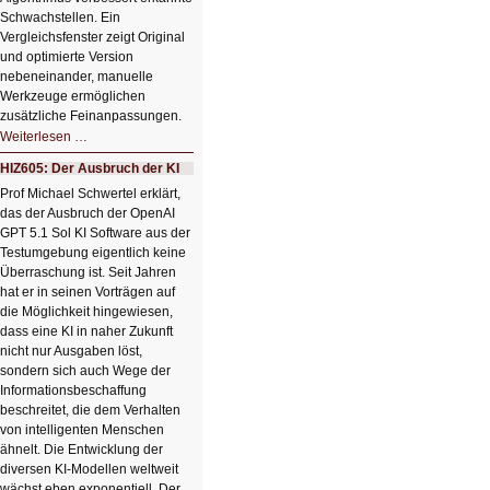
Schwachstellen. Ein
Vergleichsfenster zeigt Original
und optimierte Version
nebeneinander, manuelle
Werkzeuge ermöglichen
zusätzliche Feinanpassungen.
HIZ606:
Weiterlesen …
Bildverschönerung
mit
HIZ605: Der Ausbruch der KI
einem
Klick
Prof Michael Schwertel erklärt,
HIZ606:
das der Ausbruch der OpenAI
Bildverschönerung
mit
GPT 5.1 Sol KI Software aus der
einem
Testumgebung eigentlich keine
Klick
Überraschung ist. Seit Jahren
hat er in seinen Vorträgen auf
die Möglichkeit hingewiesen,
dass eine KI in naher Zukunft
nicht nur Ausgaben löst,
sondern sich auch Wege der
Informationsbeschaffung
beschreitet, die dem Verhalten
von intelligenten Menschen
ähnelt. Die Entwicklung der
diversen KI-Modellen weltweit
wächst eben exponentiell. Der