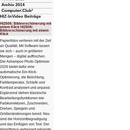
Archiv 2014
Computer:Club²
HIZ-InVideo Beiträge
HIZ606: Bildverschönerung mit
einem Klick HIZ606:
Bildverschönerung mit einem
Klick
Papierfotos verlieren mit der Zeit
an Qualität. Mit Software lassen
sie sich – auch in größeren
Mengen – digital auffrischen.
Der Ashampoo Photo Optimizer
2026 bietet dafür eine
automatische Ein-Klick-
Optimierung, die Belichtung,
Farbtemperatur, Schärfe und
Kontrast analysiert und anpasst.
Ergänzend stehen klassische
Bearbeitungsfunktionen wie
Farbkorrekturen, Zuschneiden,
Drehen, Spiegeln und
Größenänderungen bereit. Neu
sind die Horizontbegradigung
und das Einfügen von Text. Der
Algorithmus verbessert erkannte