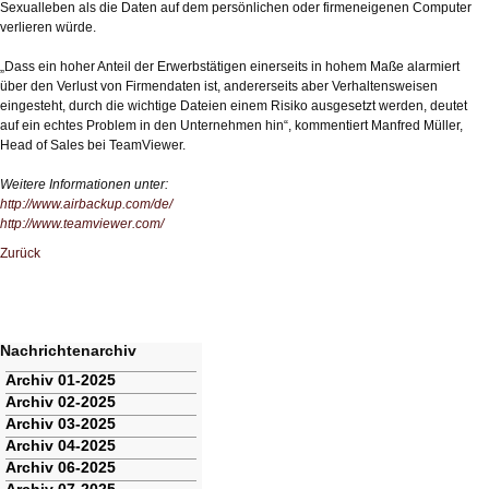
Sexualleben als die Daten auf dem persönlichen oder firmeneigenen Computer
verlieren würde.
„Dass ein hoher Anteil der Erwerbstätigen einerseits in hohem Maße alarmiert
über den Verlust von Firmendaten ist, andererseits aber Verhaltensweisen
eingesteht, durch die wichtige Dateien einem Risiko ausgesetzt werden, deutet
auf ein echtes Problem in den Unternehmen hin“, kommentiert Manfred Müller,
Head of Sales bei TeamViewer.
Weitere Informationen unter:
http://www.airbackup.com/de/
http://www.teamviewer.com/
Zurück
Nachrichtenarchiv
Navigation
Archiv 01-2025
überspringen
Archiv 02-2025
Archiv 03-2025
Archiv 04-2025
Archiv 06-2025