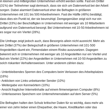
in kleinen und mittelgroßen Unternehmen erhöht werden sollte. Fast ein Drittel
(31%) der Teilnehmer sagt demnach, dass sie sich um Datenverlust bei der Arbeit
sorgen. Dabei alarmiert Datenverlust eher die Befragten in größeren
Unternehmen mit 101 bis 500 Arbeitnehmern. Fast die Hälfte (48%) bestätigt,
dass dies ein Punkt ist, der sie beunruhigt. Demgegenüber zeigt sich nur ein
Drittel (33%) der Beschäftigten in Unternehmen mit weniger als 10 Mitarbeitern
aufgrund von Datenverlust besorgt. Bei Unternehmen mit 10-50 Arbeitnehmern ist
es sogar nur ein Viertel (28%).
Die Umfrage zeigt jedoch auch, dass Besorgnis allein nicht ausreicht. Mehr als
ein Drittel (37%) der Belegschaft in größeren Unternehmen mit 101-500
Angestellten räumt ein, Firmendaten einem Risiko auszusetzen. Dagegen
bekennt sich in Unternehmen mit weniger als 10 Angestellten nur ein Viertel und
fast ein Viertel (22%) der Angestellten in Unternehmen mit 10-50 Angestellten zu
solch riskanten Verhaltensweisen. Unter anderem zählen dazu:
- Unterbleibendes Sperren des Computers beim Verlassen des Arbeitsplatzes
(16%)
- Anklicken von Links unbekannter Sender (10%)
- Weitergabe von Kennwörtern (10%)
- Ansicht fraglicher Internetinhalte auf einem firmeneigenen Computer (8%)
- Unterlassenes Speichern von Unternehmensdaten auf dem Server (5%)
Die Befragten halten den Schutz kritischer Daten für so wichtig, dass mehr als
einer von zehn lieber einen Ehepartner, die Haare, Kreditkarten oder das