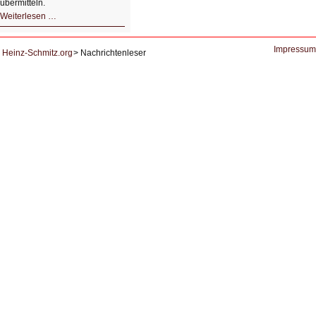
übermitteln.
HIZ604:
Weiterlesen …
DNS
und
Datenschutz
Impressum
Heinz-Schmitz.org
Nachrichtenleser