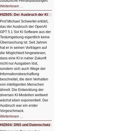
zusätzliche Feinanpassungen.
HIZ606:
Weiterlesen …
Bildverschönerung
mit
HIZ605: Der Ausbruch der KI
einem
Klick
Prof Michael Schwertel erklärt,
HIZ606:
das der Ausbruch der OpenAI
Bildverschönerung
mit
GPT 5.1 Sol KI Software aus der
einem
Testumgebung eigentlich keine
Klick
Überraschung ist. Seit Jahren
hat er in seinen Vorträgen auf
die Möglichkeit hingewiesen,
dass eine KI in naher Zukunft
nicht nur Ausgaben löst,
sondern sich auch Wege der
Informationsbeschaffung
beschreitet, die dem Verhalten
von intelligenten Menschen
ähnelt. Die Entwicklung der
diversen KI-Modellen weltweit
wächst eben exponentiell. Der
Ausbruch war ein erster
Vorgeschmack.
HIZ605:
Weiterlesen …
Der
Ausbruch
HIZ604: DNS und Datenschutz
der
KI