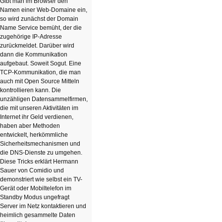
Gibt man im Browser den
Namen einer Web-Domaine ein,
so wird zunächst der Domain
Name Service bemüht, der die
zugehörige IP-Adresse
zurückmeldet. Darüber wird
dann die Kommunikation
aufgebaut. Soweit Sogut. Eine
TCP-Kommunikation, die man
auch mit Open Source Mitteln
kontrollieren kann. Die
unzähligen Datensammelfirmen,
die mit unseren Aktivitäten im
Internet ihr Geld verdienen,
haben aber Methoden
entwickelt, herkömmliche
Sicherheitsmechanismen und
die DNS-Dienste zu umgehen.
Diese Tricks erklärt Hermann
Sauer von Comidio und
demonstriert wie selbst ein TV-
Gerät oder Mobiltelefon im
Standby Modus ungefragt
Server im Netz kontaktieren und
heimlich gesammelte Daten