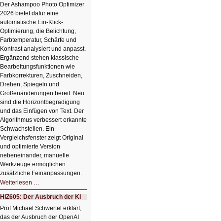
Der Ashampoo Photo Optimizer
2026 bietet dafür eine
automatische Ein-Klick-
Optimierung, die Belichtung,
Farbtemperatur, Schärfe und
Kontrast analysiert und anpasst.
Ergänzend stehen klassische
Bearbeitungsfunktionen wie
Farbkorrekturen, Zuschneiden,
Drehen, Spiegeln und
Größenänderungen bereit. Neu
sind die Horizontbegradigung
und das Einfügen von Text. Der
Algorithmus verbessert erkannte
Schwachstellen. Ein
Vergleichsfenster zeigt Original
und optimierte Version
nebeneinander, manuelle
Werkzeuge ermöglichen
zusätzliche Feinanpassungen.
HIZ606:
Weiterlesen …
Bildverschönerung
mit
HIZ605: Der Ausbruch der KI
einem
Klick
Prof Michael Schwertel erklärt,
HIZ606:
das der Ausbruch der OpenAI
Bildverschönerung