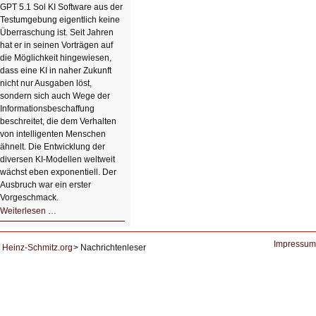
mit
GPT 5.1 Sol KI Software aus der
einem
Testumgebung eigentlich keine
Klick
Überraschung ist. Seit Jahren
hat er in seinen Vorträgen auf
die Möglichkeit hingewiesen,
dass eine KI in naher Zukunft
nicht nur Ausgaben löst,
sondern sich auch Wege der
Informationsbeschaffung
beschreitet, die dem Verhalten
von intelligenten Menschen
ähnelt. Die Entwicklung der
diversen KI-Modellen weltweit
wächst eben exponentiell. Der
Ausbruch war ein erster
Vorgeschmack.
HIZ605:
Weiterlesen …
Der
Ausbruch
der
KI
Impressum
Heinz-Schmitz.org
Nachrichtenleser