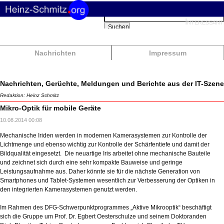
Suchbegriffe
Interessant
Suchen
Nachrichten
Impressum
Nachrichten, Gerüchte, Meldungen und Berichte aus der IT-Szene
Redaktion: Heinz Schmitz
Mikro-Optik für mobile Geräte
10.08.2014 00:08
Mechanische Iriden werden in modernen Kamerasystemen zur Kontrolle der
Lichtmenge und ebenso wichtig zur Kontrolle der Schärfentiefe und damit der
Bildqualität eingesetzt. Die neuartige Iris arbeitet ohne mechanische Bauteile
und zeichnet sich durch eine sehr kompakte Bauweise und geringe
Leistungsaufnahme aus. Daher könnte sie für die nächste Generation von
Smartphones und Tablet-Systemen wesentlich zur Verbesserung der Optiken in
den integrierten Kamerasystemen genutzt werden.
Im Rahmen des DFG-Schwerpunktprogrammes „Aktive Mikrooptik“ beschäftigt
sich die Gruppe um Prof. Dr. Egbert Oesterschulze und seinem Doktoranden