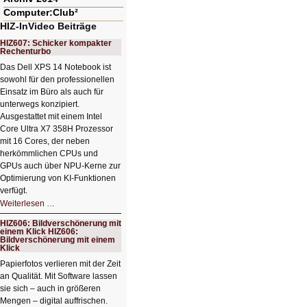
Computer:Club²
HIZ-InVideo Beiträge
HIZ607: Schicker kompakter
Rechenturbo
Das Dell XPS 14 Notebook ist
sowohl für den professionellen
Einsatz im Büro als auch für
unterwegs konzipiert.
Ausgestattet mit einem Intel
Core Ultra X7 358H Prozessor
mit 16 Cores, der neben
herkömmlichen CPUs und
GPUs auch über NPU-Kerne zur
Optimierung von KI-Funktionen
verfügt.
HIZ607:
Weiterlesen …
Schicker
kompakter
HIZ606: Bildverschönerung mit
Rechenturbo
einem Klick HIZ606:
Bildverschönerung mit einem
Klick
Papierfotos verlieren mit der Zeit
an Qualität. Mit Software lassen
sie sich – auch in größeren
Mengen – digital auffrischen.