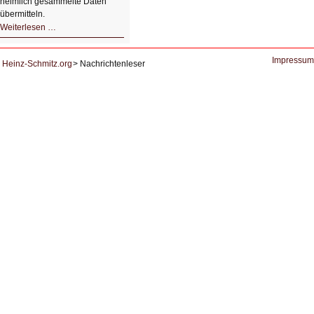
heimlich gesammelte Daten
übermitteln.
HIZ604:
Weiterlesen …
DNS
und
Datenschutz
Impressum
Heinz-Schmitz.org
Nachrichtenleser