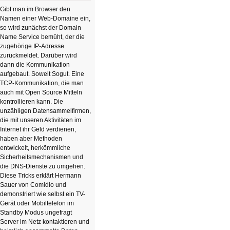
der
KI
Gibt man im Browser den
Namen einer Web-Domaine ein,
so wird zunächst der Domain
Name Service bemüht, der die
zugehörige IP-Adresse
zurückmeldet. Darüber wird
dann die Kommunikation
aufgebaut. Soweit Sogut. Eine
TCP-Kommunikation, die man
auch mit Open Source Mitteln
kontrollieren kann. Die
unzähligen Datensammelfirmen,
die mit unseren Aktivitäten im
Internet ihr Geld verdienen,
haben aber Methoden
entwickelt, herkömmliche
Sicherheitsmechanismen und
die DNS-Dienste zu umgehen.
Diese Tricks erklärt Hermann
Sauer von Comidio und
demonstriert wie selbst ein TV-
Gerät oder Mobiltelefon im
Standby Modus ungefragt
Server im Netz kontaktieren und