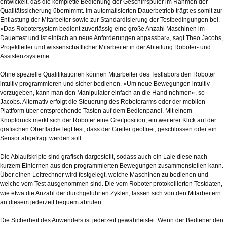
entwickelt, das die komplette Bedienung der Geschirrspüler im Rahmen der
Qualitätssicherung übernimmt. Im automatisierten Dauerbetrieb trägt es somit zur
Entlastung der Mitarbeiter sowie zur Standardisierung der Testbedingungen bei.
»Das Robotersystem bedient zuverlässig eine große Anzahl Maschinen im
Dauertest und ist einfach an neue Anforderungen anpassbar«, sagt Theo Jacobs,
Projektleiter und wissenschaftlicher Mitarbeiter in der Abteilung Roboter- und
Assistenzsysteme.
Ohne spezielle Qualifikationen können Mitarbeiter des Testlabors den Roboter
intuitiv programmieren und sicher bedienen. »Um neue Bewegungen intuitiv
vorzugeben, kann man den Manipulator einfach an die Hand nehmen«, so
Jacobs. Alternativ erfolgt die Steuerung des Roboterarms oder der mobilen
Plattform über entsprechende Tasten auf dem Bedienpanel. Mit einem
Knopfdruck merkt sich der Roboter eine Greifposition, ein weiterer Klick auf der
grafischen Oberfläche legt fest, dass der Greifer geöffnet, geschlossen oder ein
Sensor abgefragt werden soll.
Die Ablaufskripte sind grafisch dargestellt, sodass auch ein Laie diese nach
kurzem Einlernen aus den programmierten Bewegungen zusammenstellen kann.
Über einen Leitrechner wird festgelegt, welche Maschinen zu bedienen und
welche vom Test ausgenommen sind. Die vom Roboter protokollierten Testdaten,
wie etwa die Anzahl der durchgeführten Zyklen, lassen sich von den Mitarbeitern
an diesem jederzeit bequem abrufen.
Die Sicherheit des Anwenders ist jederzeit gewährleistet: Wenn der Bediener den