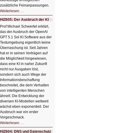
Werkzeuge ermöglichen
zusätzliche Feinanpassungen.
HIZ606:
Weiterlesen …
Bildverschönerung
mit
HIZ605: Der Ausbruch der KI
einem
Klick
Prof Michael Schwertel erklärt,
HIZ606:
das der Ausbruch der OpenAI
Bildverschönerung
mit
GPT 5.1 Sol KI Software aus der
einem
Testumgebung eigentlich keine
Klick
Überraschung ist. Seit Jahren
hat er in seinen Vorträgen auf
die Möglichkeit hingewiesen,
dass eine KI in naher Zukunft
nicht nur Ausgaben löst,
sondern sich auch Wege der
Informationsbeschaffung
beschreitet, die dem Verhalten
von intelligenten Menschen
ähnelt. Die Entwicklung der
diversen KI-Modellen weltweit
wächst eben exponentiell. Der
Ausbruch war ein erster
Vorgeschmack.
HIZ605:
Weiterlesen …
Der
Ausbruch
HIZ604: DNS und Datenschutz