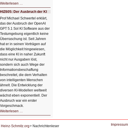
HIZ606:
Weiterlesen …
Bildverschönerung
mit
HIZ605: Der Ausbruch der KI
einem
Klick
Prof Michael Schwertel erklärt,
HIZ606:
das der Ausbruch der OpenAI
Bildverschönerung
mit
GPT 5.1 Sol KI Software aus der
einem
Testumgebung eigentlich keine
Klick
Überraschung ist. Seit Jahren
hat er in seinen Vorträgen auf
die Möglichkeit hingewiesen,
dass eine KI in naher Zukunft
nicht nur Ausgaben löst,
sondern sich auch Wege der
Informationsbeschaffung
beschreitet, die dem Verhalten
von intelligenten Menschen
ähnelt. Die Entwicklung der
diversen KI-Modellen weltweit
wächst eben exponentiell. Der
Ausbruch war ein erster
Vorgeschmack.
HIZ605:
Weiterlesen …
Der
Ausbruch
der
KI
Impressum
Heinz-Schmitz.org
Nachrichtenleser