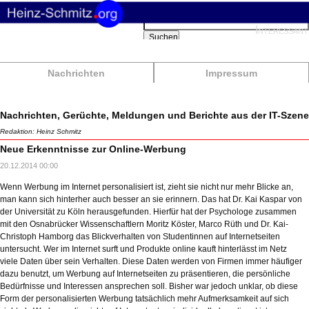
Suchbegriffe
Interessant
Suchen
Nachrichten
Impressum
Nachrichten, Gerüchte, Meldungen und Berichte aus der IT-Szene
Redaktion: Heinz Schmitz
Neue Erkenntnisse zur Online-Werbung
20.12.2014 00:00
Wenn Werbung im Internet personalisiert ist, zieht sie nicht nur mehr Blicke an,
man kann sich hinterher auch besser an sie erinnern. Das hat Dr. Kai Kaspar von
der Universität zu Köln herausgefunden. Hierfür hat der Psychologe zusammen
mit den Osnabrücker Wissenschaftlern Moritz Köster, Marco Rüth und Dr. Kai-
Christoph Hamborg das Blickverhalten von Studentinnen auf Internetseiten
untersucht. Wer im Internet surft und Produkte online kauft hinterlässt im Netz
viele Daten über sein Verhalten. Diese Daten werden von Firmen immer häufiger
dazu benutzt, um Werbung auf Internetseiten zu präsentieren, die persönliche
Bedürfnisse und Interessen ansprechen soll. Bisher war jedoch unklar, ob diese
Form der personalisierten Werbung tatsächlich mehr Aufmerksamkeit auf sich