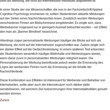
zieht als Werbung, die nicht auf Internetnutzer individuell abgestimmt ist.
In einer Studie der vier Wissenschaftler, die nun in der Fachzeitschrift Applied
Cognitive Psychology erschienen ist, sollten Studentinnen aktuelle Meldungen
auf den Seiten eines Nachrichtenportals lesen. Zusätzlich wurden Werbungen
verschiedener Firmen am Bildschirmrand eingeblendet. Es zeigte sich, dass
Werbebanner insgesamt nur in geringem Ausmaß betrachtet wurden – ein Effekt,
den man als „Banner Blindheit“ bezeichnet.
Allerdings zogen personalisierte Werbungen häufiger die Blicke auf sich als
Werbung, die nicht auf die Internetnutzer zugeschnitten war. Zudem zeigte sich
ein starker Effekt auf die Gedächtnisleistung: In einem späteren Test erkannten
die Studentinnen wesentlich häufiger Bildinhalte und Werbeslogans wieder,
wenn diese zuvor in personalisierten Werbungen integriert waren. Die
Personalisierung der Werbung beeinflusste jedoch weder die Erinnerung des
Logos der werbenden Firmen noch die Erinnerung an die Inhalte der
Nachrichtentexte.
Diese Kombination aus Effekten ist interessant für Werbende und Betreiber von
Internetseiten, sollte aber auch die Internetnutzer noch stärker dafür
sensibilisieren, mit welchem Ziel Aufzeichnungen ihrer Internetaktivitäten genutzt
werden können.
Zurück