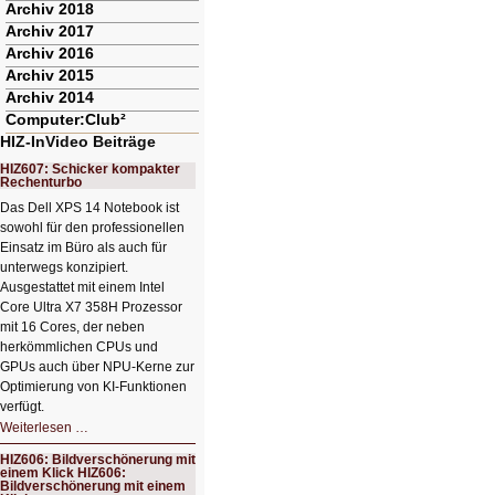
Archiv 2018
Archiv 2017
Archiv 2016
Archiv 2015
Archiv 2014
Computer:Club²
HIZ-InVideo Beiträge
HIZ607: Schicker kompakter
Rechenturbo
Das Dell XPS 14 Notebook ist
sowohl für den professionellen
Einsatz im Büro als auch für
unterwegs konzipiert.
Ausgestattet mit einem Intel
Core Ultra X7 358H Prozessor
mit 16 Cores, der neben
herkömmlichen CPUs und
GPUs auch über NPU-Kerne zur
Optimierung von KI-Funktionen
verfügt.
HIZ607:
Weiterlesen …
Schicker
kompakter
HIZ606: Bildverschönerung mit
Rechenturbo
einem Klick HIZ606:
Bildverschönerung mit einem