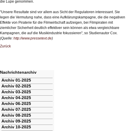
die Lupe genommen.
"Unsere Resultate sind vor allem aus Sicht der Regulatoren interessant. Sie
legen die Vermutung nahe, dass eine Aufklärungskampagne, die die negativen
Effekte von Piraterie für die Filmwirtschaft aufzeigen, bei Filmpiraten mit
ziemlicher Sicherheit deutlich effektiver sein können als etwa vergleichbare
Kampagnen, die auf die Musikindustrie fokussieren", so Studienautor Cox.
(Quelle:
http://www.pressetext.de
)
Zurück
Nachrichtenarchiv
Navigation
Archiv 01-2025
überspringen
Archiv 02-2025
Archiv 03-2025
Archiv 04-2025
Archiv 06-2025
Archiv 07-2025
Archiv 08-2025
Archiv 09-2025
Archiv 10-2025