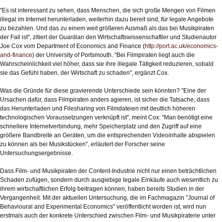
"Es ist interessant zu sehen, dass Menschen, die sich große Mengen von Filmen
illegal im Internet herunterladen, weiterhin dazu bereit sind, für legale Angebote
zu bezahlen. Und das zu einem weit größeren Ausmaß als das bei Musikpiraten
der Fall ist", zitiert der Guardian den Wirtschaftswissenschaftler und Studienautor
Joe Cox vom Department of Economics and Finance (
http://port.ac.uk/economics-
and-finance
) der University of Portsmouth. "Bei Filmpiraten liegt auch die
Wahrscheinlichkeit viel höher, dass sie ihre illegale Tätigkeit reduzieren, sobald
sie das Gefühl haben, der Wirtschaft zu schaden", ergänzt Cox.
Was die Gründe für diese gravierende Unterschiede sein könnten? "Eine der
Ursachen dafür, dass Filmpiraten anders agieren, ist sicher die Tatsache, dass
das Herunterladen und Filesharing von Filmdateien mit deutlich höheren
technologischen Voraussetzungen verknüpft ist", meint Cox: "Man benötigt eine
schnellere Internetverbindung, mehr Speicherplatz und den Zugriff auf eine
größere Bandbreite an Geräten, um die entsprechenden Videoinhalte abspielen
zu können als bei Musikstücken", erläutert der Forscher seine
Untersuchungsergebnisse.
Dass Film- und Musikpiraten der Content-Industrie nicht nur einen beträchtlichen
Schaden zufügen, sondern durch ausgiebige legale Einkäufe auch wesentlich zu
ihrem wirtschaftlichen Erfolg beitragen können, haben bereits Studien in der
Vergangenheit. Mit der aktuellen Untersuchung, die im Fachmagazin "Journal of
Behavioural and Experimental Economics" veröffentlicht worden ist, wird nun
erstmals auch der konkrete Unterschied zwischen Film- und Musikpiraterie unter