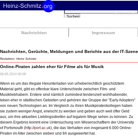
Suchbegriffe
Interessant
Suchen
Nachrichten
Impressum
Nachrichten, Gerüchte, Meldungen und Berichte aus der IT-Szene
Redaktion: Heinz Schmitz
Online-Piraten zahlen eher für Filme als für Musik
08.05.2014 00:08
Wenn es um das illegale Herunterladen von urheberrechtlich geschütztem
Material geht, gibt es offenbar klare Unterschiede zwischen Film- und
Musikliebhabern. Erstere sind nämlich zumindest tendenziell wohlhabender,
leben eher in städtischen Gebieten und gehören der Gruppe der "Early Adopters"
von neuen Technologien an. Im Vergleich zu ihren Musikpiratenkollegen haben
sie zudem weniger Angst, erwischt zu werden und geben auch weit öfter Geld
aus, um ihre aktuellen Lieblingsstreifen auf legalem Wege sehen zu können. Zu
diesem Ergebnis kommt eine Untersuchung von Wissenschaftlern der University
of Portsmouth (
http://port.ac.uk
), die das Verhalten von insgesamt 6.000 Online-
Piraten im Alter zwischen sieben und 84 ausgewertet hat.