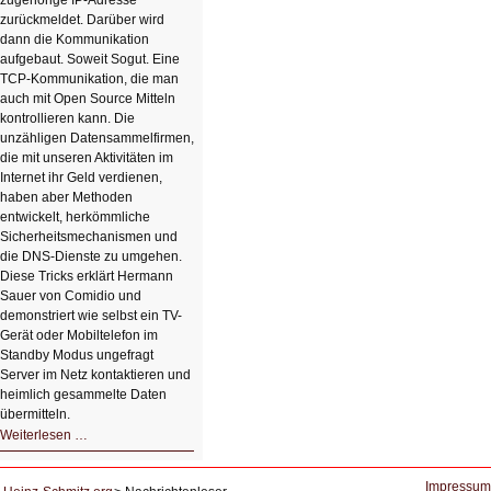
zugehörige IP-Adresse
zurückmeldet. Darüber wird
dann die Kommunikation
aufgebaut. Soweit Sogut. Eine
TCP-Kommunikation, die man
auch mit Open Source Mitteln
kontrollieren kann. Die
unzähligen Datensammelfirmen,
die mit unseren Aktivitäten im
Internet ihr Geld verdienen,
haben aber Methoden
entwickelt, herkömmliche
Sicherheitsmechanismen und
die DNS-Dienste zu umgehen.
Diese Tricks erklärt Hermann
Sauer von Comidio und
demonstriert wie selbst ein TV-
Gerät oder Mobiltelefon im
Standby Modus ungefragt
Server im Netz kontaktieren und
heimlich gesammelte Daten
übermitteln.
HIZ604:
Weiterlesen …
DNS
und
Datenschutz
Impressum