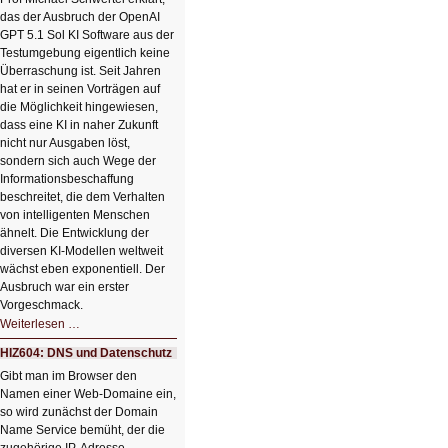
HIZ606:
das der Ausbruch der OpenAI
Bildverschönerung
mit
GPT 5.1 Sol KI Software aus der
einem
Testumgebung eigentlich keine
Klick
Überraschung ist. Seit Jahren
hat er in seinen Vorträgen auf
die Möglichkeit hingewiesen,
dass eine KI in naher Zukunft
nicht nur Ausgaben löst,
sondern sich auch Wege der
Informationsbeschaffung
beschreitet, die dem Verhalten
von intelligenten Menschen
ähnelt. Die Entwicklung der
diversen KI-Modellen weltweit
wächst eben exponentiell. Der
Ausbruch war ein erster
Vorgeschmack.
HIZ605:
Weiterlesen …
Der
Ausbruch
HIZ604: DNS und Datenschutz
der
KI
Gibt man im Browser den
Namen einer Web-Domaine ein,
so wird zunächst der Domain
Name Service bemüht, der die