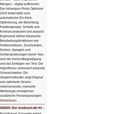
Mengen – digital auffrischen.
Der Ashampoo Photo Optimizer
2026 bietet dafür eine
automatische Ein-Klick-
Optimierung, die Belichtung,
Farbtemperatur, Schärfe und
Kontrast analysiert und anpasst.
Ergänzend stehen klassische
Bearbeitungsfunktionen wie
Farbkorrekturen, Zuschneiden,
Drehen, Spiegeln und
Größenänderungen bereit. Neu
sind die Horizontbegradigung
und das Einfügen von Text. Der
Algorithmus verbessert erkannte
Schwachstellen. Ein
Vergleichsfenster zeigt Original
und optimierte Version
nebeneinander, manuelle
Werkzeuge ermöglichen
zusätzliche Feinanpassungen.
HIZ606:
Weiterlesen …
Bildverschönerung
mit
HIZ605: Der Ausbruch der KI
einem
Klick
Prof Michael Schwertel erklärt,